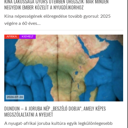
KÍNA LAKOSSÁGA GYORS ÜTEMBEN ÖREGSZIK: MÁR MINDEN
NEGYEDIK EMBER KÖZELÍT A NYUGDÍJKORHOZ
Kína népességének elöregedése tovább gyorsul: 2025
végére a 60 éves…
AFRIKA
KIEMELT
2026-07-26
DUNDUN – A JORUBA NÉP „BESZÉLŐ DOBJA”, AMELY KÉPES
MEGSZÓLALTATNI A NYELVET
A nyugat-afrikai joruba kultúra egyik legkülönlegesebb