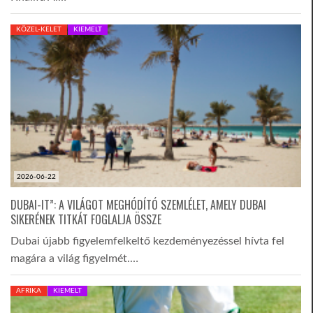
KÖZEL-KELET
KIEMELT
2026-06-22
DUBAI-IT”: A VILÁGOT MEGHÓDÍTÓ SZEMLÉLET, AMELY DUBAI
SIKERÉNEK TITKÁT FOGLALJA ÖSSZE
Dubai újabb figyelemfelkeltő kezdeményezéssel hívta fel
magára a világ figyelmét.…
AFRIKA
KIEMELT