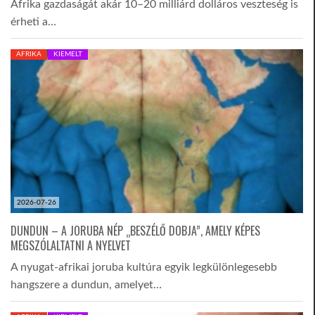
Afrika gazdaságát akár 10–20 milliárd dolláros veszteség is
érheti a…
AFRIKA
KIEMELT
2026-07-26
DUNDUN – A JORUBA NÉP „BESZÉLŐ DOBJA”, AMELY KÉPES
MEGSZÓLALTATNI A NYELVET
A nyugat-afrikai joruba kultúra egyik legkülönlegesebb
hangszere a dundun, amelyet…