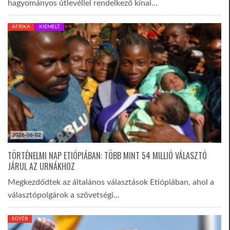
hagyományos útlevéllel rendelkező kínai…
LATIMO.HU
AFRIKA
KIEMELT
GLOBOBOOK
2026-06-02
TÖRTÉNELMI NAP ETIÓPIÁBAN: TÖBB MINT 54 MILLIÓ VÁLASZTÓ
JÁRUL AZ URNÁKHOZ
Megkezdődtek az általános választások Etiópiában, ahol a
választópolgárok a szövetségi…
EGYÉB