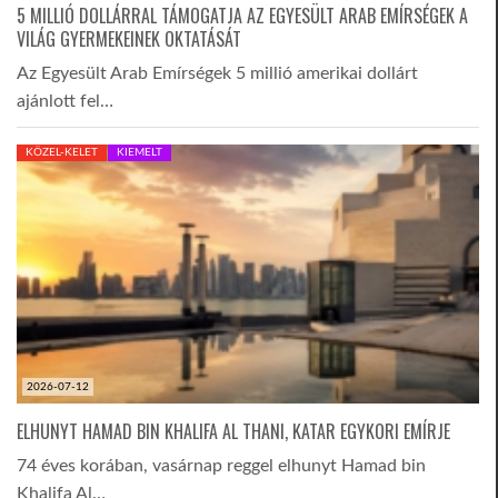
5 MILLIÓ DOLLÁRRAL TÁMOGATJA AZ EGYESÜLT ARAB EMÍRSÉGEK A
VILÁG GYERMEKEINEK OKTATÁSÁT
Az Egyesült Arab Emírségek 5 millió amerikai dollárt
ajánlott fel…
KÖZEL-KELET
KIEMELT
2026-07-12
ELHUNYT HAMAD BIN KHALIFA AL THANI, KATAR EGYKORI EMÍRJE
74 éves korában, vasárnap reggel elhunyt Hamad bin
Khalifa Al…