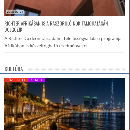
2026-07-24
RICHTER AFRIKÁBAN IS A RÁSZORULÓ NŐK TÁMOGATÁSÁN
DOLGOZIK
A Richter Gedeon társadalmi felelősségvállalási programja
Afrikában is kézzelfogható eredményeket…
KULTÚRA
KÖZEL-KELET
KIEMELT