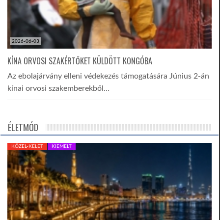
2026-06-03
KÍNA ORVOSI SZAKÉRTŐKET KÜLDÖTT KONGÓBA
Az ebolajárvány elleni védekezés támogatására Június 2-án
kínai orvosi szakemberekből…
ÉLETMÓD
KÖZEL-KELET
KIEMELT