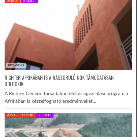
AFRIKA
KIEMELT
2026-07-24
RICHTER AFRIKÁBAN IS A RÁSZORULÓ NŐK TÁMOGATÁSÁN
DOLGOZIK
A Richter Gedeon társadalmi felelősségvállalási programja
Afrikában is kézzelfogható eredményeket…
ÁZSIA - ÉLETMÓD
KIEMELT