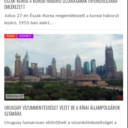
ÉSZAK-KOREA A KOREAI HÁBORÚ LEZÁRÁSÁNAK ÉVFORDULÓJÁRA
EMLÉKEZETT
TROPICALMAGAZIN
Július 27-én Észak-Korea megemlékezett a koreai háborút
lezáró, 1953-ban aláírt…
GLOBOTV
ÁZSIA
KIEMELT
AFRIKA TUDÁSTÁR
A NAP SZÉPE
LINKTR.EE
2026-06-07
GLOBOZSARU
URUGUAY VÍZUMMENTESSÉGET VEZET BE A KÍNAI ÁLLAMPOLGÁROK
SZÁMÁRA
DOBRAVERO.HU
Uruguay hamarosan eltörölheti a vízumkötelezettséget a