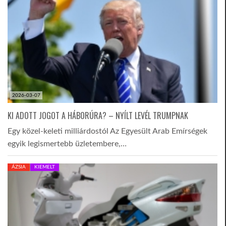
2026-03-07
KI ADOTT JOGOT A HÁBORÚRA? – NYÍLT LEVÉL TRUMPNAK
Egy közel-keleti milliárdostól Az Egyesült Arab Emírségek
egyik legismertebb üzletembere,…
ÁZSIA
KIEMELT