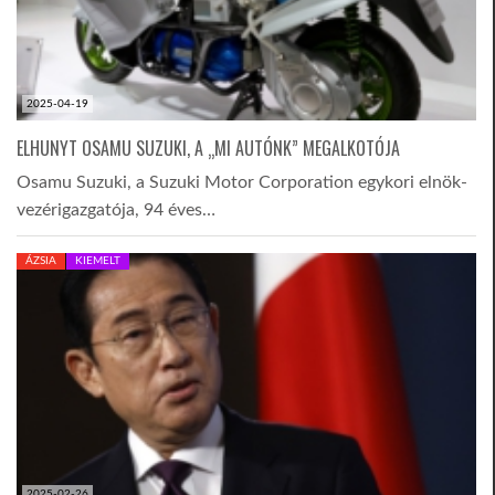
2025-04-19
ELHUNYT OSAMU SUZUKI, A „MI AUTÓNK” MEGALKOTÓJA
Osamu Suzuki, a Suzuki Motor Corporation egykori elnök-
vezérigazgatója, 94 éves…
ÁZSIA
KIEMELT
2025-02-26