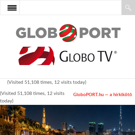
FŐOLDAL
AFRIKA
EURÓPA
(Visited 51,108 times, 12 visits today)
ÁZSIA
(Visited 51,108 times, 12 visits
GloboPORT.hu — a hírkikötő
today)
ÉSZAK-AMERIKA
LATIN-AMERIKA