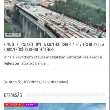
2026-07-24
KÍNA ÚJ KORSZAKOT NYIT A KÖZLEKEDÉSBEN: A BŐVÍTÉS HELYETT A
KORSZERŰSÍTÉS KERÜL ELŐTÉRBE
Kína a következő ötéves időszakban változtat közlekedési
fejlesztési stratégiáján: a…
(Visited 51,108 times, 12 visits today)
GAZDASÁG
KÖZEL-KELET
KIEMELT