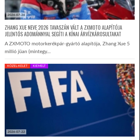
2026-07-26
ZHANG XUE NEVE 2026 TAVASZÁN VÁLT A ZXMOTO ALAPÍTÓJA
JELENTŐS ADOMÁNNYAL SEGÍTI A KÍNAI ÁRVÍZKÁROSULTAKAT
A ZXMOTO motorkerékpár-gyártó alapítója, Zhang Xue 5
millió jüan (mintegy…
KÖZEL-KELET
KIEMELT
2026-07-22