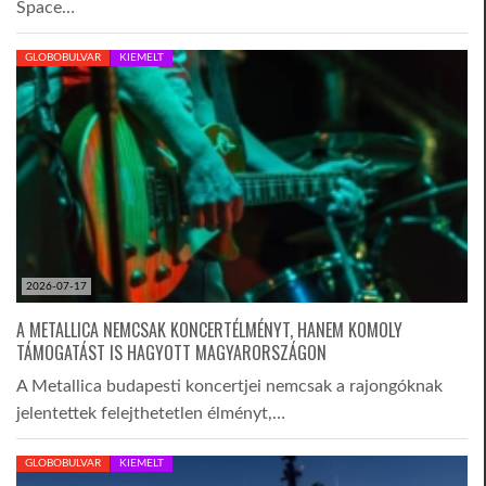
Space…
GLOBOBULVAR
KIEMELT
2026-07-17
A METALLICA NEMCSAK KONCERTÉLMÉNYT, HANEM KOMOLY
TÁMOGATÁST IS HAGYOTT MAGYARORSZÁGON
A Metallica budapesti koncertjei nemcsak a rajongóknak
jelentettek felejthetetlen élményt,…
GLOBOBULVAR
KIEMELT