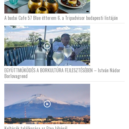
A budai Cafe 57 Blue étterem 6. a Tripadvisor budapesti listáján
EGYÜTTMŰKÖDÉS A BORKULTÚRA FEJLESZTÉSÉBEN – István Nádor
Borlovagrend
Kultúrák találkozása az Etna lábánál