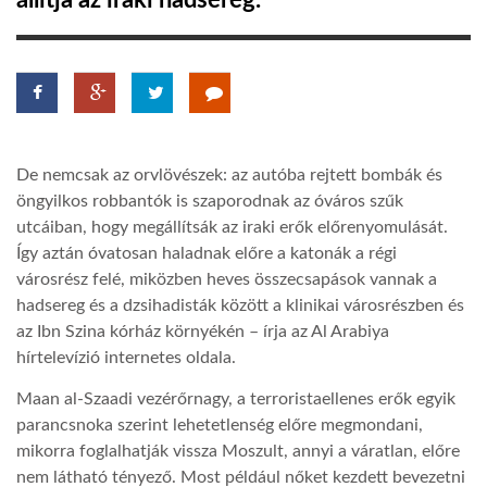
állítja az iraki hadsereg.
TROPICALMAGAZIN
GLOBOTV
De nemcsak az orvlövészek: az autóba rejtett bombák és
AFRIKA TUDÁSTÁR
öngyilkos robbantók is szaporodnak az óváros szűk
utcáiban, hogy megállítsák az iraki erők előrenyomulását.
Így aztán óvatosan haladnak előre a katonák a régi
A NAP SZÉPE
városrész felé, miközben heves összecsapások vannak a
hadsereg és a dzsihadisták között a klinikai városrészben és
LINKTR.EE
az Ibn Szina kórház környékén – írja az Al Arabiya
hírtelevízió internetes oldala.
GLOBOZSARU
Maan al-Szaadi vezérőrnagy, a terroristaellenes erők egyik
parancsnoka szerint lehetetlenség előre megmondani,
mikorra foglalhatják vissza Moszult, annyi a váratlan, előre
DOBRAVERO.HU
nem látható tényező. Most például nőket kezdett bevezetni