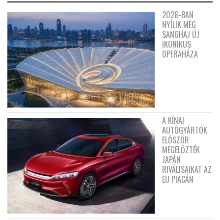
2026-BAN
NYÍLIK MEG
SANGHAJ ÚJ
IKONIKUS
OPERAHÁZA
A KÍNAI
AUTÓGYÁRTÓK
ELŐSZÖR
MEGELŐZTÉK
JAPÁN
RIVÁLISAIKAT AZ
EU PIACÁN