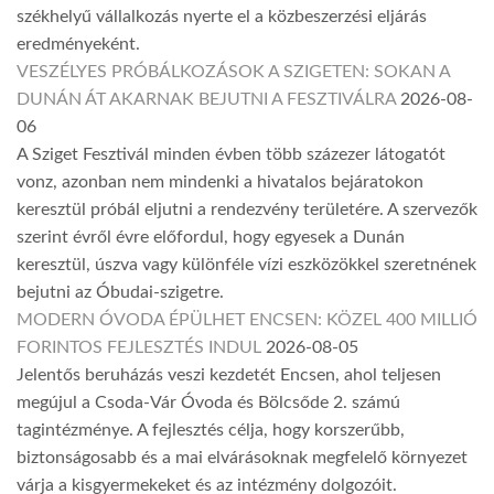
székhelyű vállalkozás nyerte el a közbeszerzési eljárás
eredményeként.
VESZÉLYES PRÓBÁLKOZÁSOK A SZIGETEN: SOKAN A
DUNÁN ÁT AKARNAK BEJUTNI A FESZTIVÁLRA
2026-08-
06
A Sziget Fesztivál minden évben több százezer látogatót
vonz, azonban nem mindenki a hivatalos bejáratokon
keresztül próbál eljutni a rendezvény területére. A szervezők
szerint évről évre előfordul, hogy egyesek a Dunán
keresztül, úszva vagy különféle vízi eszközökkel szeretnének
bejutni az Óbudai-szigetre.
MODERN ÓVODA ÉPÜLHET ENCSEN: KÖZEL 400 MILLIÓ
FORINTOS FEJLESZTÉS INDUL
2026-08-05
Jelentős beruházás veszi kezdetét Encsen, ahol teljesen
megújul a Csoda-Vár Óvoda és Bölcsőde 2. számú
tagintézménye. A fejlesztés célja, hogy korszerűbb,
biztonságosabb és a mai elvárásoknak megfelelő környezet
várja a kisgyermekeket és az intézmény dolgozóit.