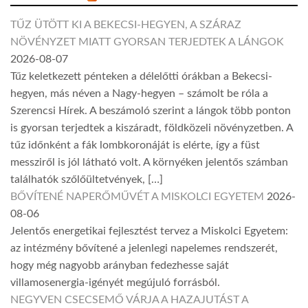
TŰZ ÜTÖTT KI A BEKECSI-HEGYEN, A SZÁRAZ
NÖVÉNYZET MIATT GYORSAN TERJEDTEK A LÁNGOK
2026-08-07
Tűz keletkezett pénteken a délelőtti órákban a Bekecsi-
hegyen, más néven a Nagy-hegyen – számolt be róla a
Szerencsi Hírek. A beszámoló szerint a lángok több ponton
is gyorsan terjedtek a kiszáradt, földközeli növényzetben. A
tűz időnként a fák lombkoronáját is elérte, így a füst
messziről is jól látható volt. A környéken jelentős számban
találhatók szőlőültetvények, […]
BŐVÍTENÉ NAPERŐMŰVÉT A MISKOLCI EGYETEM
2026-
08-06
Jelentős energetikai fejlesztést tervez a Miskolci Egyetem:
az intézmény bővítené a jelenlegi napelemes rendszerét,
hogy még nagyobb arányban fedezhesse saját
villamosenergia-igényét megújuló forrásból.
NEGYVEN CSECSEMŐ VÁRJA A HAZAJUTÁST A