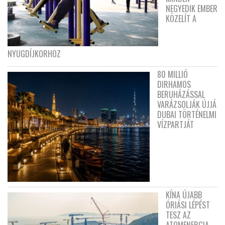
NEGYEDIK EMBER
KÖZELÍT A
NYUGDÍJKORHOZ
80 MILLIÓ
DIRHAMOS
BERUHÁZÁSSAL
VARÁZSOLJÁK ÚJJÁ
DUBAI TÖRTÉNELMI
VÍZPARTJÁT
KÍNA ÚJABB
ÓRIÁSI LÉPÉST
TESZ AZ