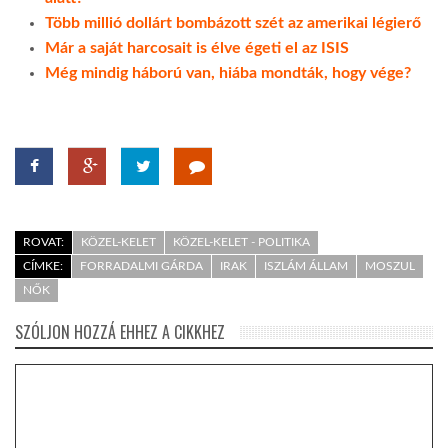
Több millió dollárt bombázott szét az amerikai légierő
Már a saját harcosait is élve égeti el az ISIS
Még mindig háború van, hiába mondták, hogy vége?
ROVAT:
KÖZEL-KELET
KÖZEL-KELET - POLITIKA
CÍMKE:
FORRADALMI GÁRDA
IRAK
ISZLÁM ÁLLAM
MOSZUL
NŐK
SZÓLJON HOZZÁ EHHEZ A CIKKHEZ