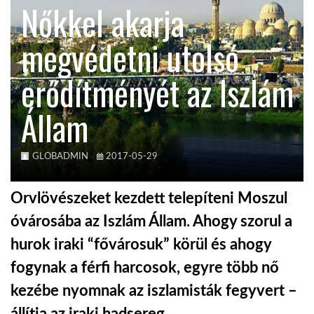
Nőkkel akarja
KÖZEL-KELET
megvédetni utolsó
erődítményét az Iszlám
AUSZTRÁLIA
Állam
A VILÁG ITTHON
GLOBADMIN
2017-05-29
MÉDIA
Orvlövészeket kezdett telepíteni Moszul
óvárosába az Iszlám Állam. Ahogy szorul a
hurok iraki “fővárosuk” körül és ahogy
GLOBOTV BP
fogynak a férfi harcosok, egyre több nő
kezébe nyomnak az iszlamisták fegyvert –
HÍR3D