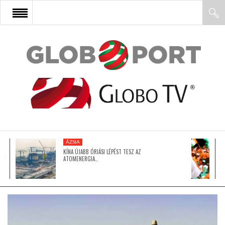
FŐOLDAL
AFRIKA
EURÓPA
ÁZSIA
ÁZSIA
KÍNA ÚJABB ÓRIÁSI LÉPÉST TESZ AZ
ATOMENERGIA…
ÉSZAK-AMERIKA
LATIN-AMERIKA