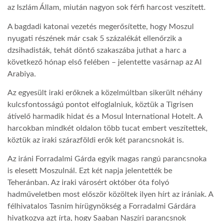
az Iszlám Állam, miután nagyon sok férfi harcost veszített.
LATIMO.HU
A bagdadi katonai vezetés megerősítette, hogy Moszul
nyugati részének már csak 5 százalékát ellenőrzik a
dzsihadisták, tehát döntő szakaszába juthat a harc a
GLOBOBOOK
következő hónap első felében – jelentette vasárnap az Al
Arabiya.
Az egyesült iraki erőknek a közelmúltban sikerült néhány
kulcsfontosságú pontot elfoglalniuk, köztük a Tigrisen
átívelő harmadik hidat és a Mosul International Hotelt. A
harcokban mindkét oldalon több tucat embert veszítettek,
köztük az iraki szárazföldi erők két parancsnokát is.
Az iráni Forradalmi Gárda egyik magas rangú parancsnoka
is elesett Moszulnál. Ezt két napja jelentették be
Teheránban. Az iraki városért október óta folyó
hadműveletben most először közöltek ilyen hírt az irániak. A
félhivatalos Tasnim hírügynökség a Forradalmi Gárdára
hivatkozva azt írta, hogy Saaban Naszíri parancsnok