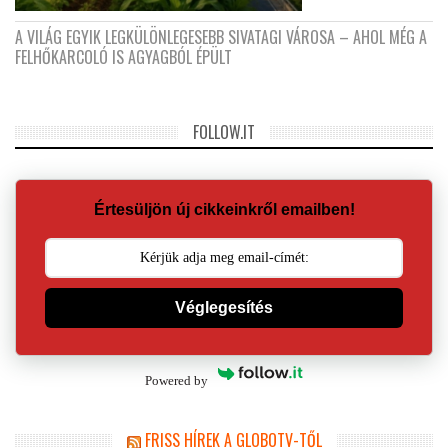
A VILÁG EGYIK LEGKÜLÖNLEGESEBB SIVATAGI VÁROSA – AHOL MÉG A
FELHŐKARCOLÓ IS AGYAGBÓL ÉPÜLT
FOLLOW.IT
Értesüljön új cikkeinkről emailben!
Véglegesítés
Powered by
FRISS HÍREK A GLOBOTV-TŐL