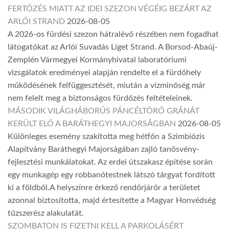
FERTŐZÉS MIATT AZ IDEI SZEZON VÉGÉIG BEZÁRT AZ
ARLÓI STRAND
2026-08-05
A 2026-os fürdési szezon hátralévő részében nem fogadhat
látogatókat az Arlói Suvadás Liget Strand. A Borsod-Abaúj-
Zemplén Vármegyei Kormányhivatal laboratóriumi
vizsgálatok eredményei alapján rendelte el a fürdőhely
működésének felfüggesztését, miután a vízminőség már
nem felelt meg a biztonságos fürdőzés feltételeinek.
MÁSODIK VILÁGHÁBORÚS PÁNCÉLTÖRŐ GRÁNÁT
KERÜLT ELŐ A BARÁTHEGYI MAJORSÁGBAN
2026-08-05
Különleges esemény szakította meg hétfőn a Szimbiózis
Alapítvány Baráthegyi Majorságában zajló tanösvény-
fejlesztési munkálatokat. Az erdei útszakasz építése során
egy munkagép egy robbanótestnek látszó tárgyat fordított
ki a földből.A helyszínre érkező rendőrjárőr a területet
azonnal biztosította, majd értesítette a Magyar Honvédség
tűzszerész alakulatát.
SZOMBATON IS FIZETNI KELL A PARKOLÁSÉRT