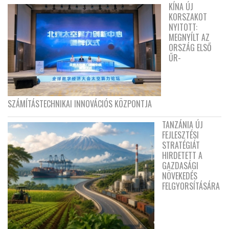
KÍNA ÚJ
KORSZAKOT
NYITOTT:
MEGNYÍLT AZ
ORSZÁG ELSŐ
ŰR-
SZÁMÍTÁSTECHNIKAI INNOVÁCIÓS KÖZPONTJA
TANZÁNIA ÚJ
FEJLESZTÉSI
STRATÉGIÁT
HIRDETETT A
GAZDASÁGI
NÖVEKEDÉS
FELGYORSÍTÁSÁRA