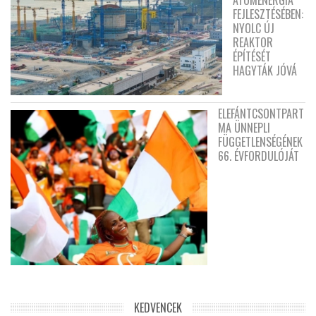
ATOMENERGIA
FEJLESZTÉSÉBEN:
NYOLC ÚJ
REAKTOR
ÉPÍTÉSÉT
HAGYTÁK JÓVÁ
ELEFÁNTCSONTPART
MA ÜNNEPLI
FÜGGETLENSÉGÉNEK
66. ÉVFORDULÓJÁT
KEDVENCEK