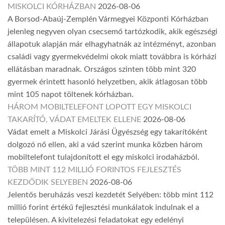
MISKOLCI KÓRHÁZBAN
2026-08-06
A Borsod-Abaúj-Zemplén Vármegyei Központi Kórházban
jelenleg negyven olyan csecsemő tartózkodik, akik egészségi
állapotuk alapján már elhagyhatnák az intézményt, azonban
családi vagy gyermekvédelmi okok miatt továbbra is kórházi
ellátásban maradnak. Országos szinten több mint 320
gyermek érintett hasonló helyzetben, akik átlagosan több
mint 105 napot töltenek kórházban.
HÁROM MOBILTELEFONT LOPOTT EGY MISKOLCI
TAKARÍTÓ, VÁDAT EMELTEK ELLENE
2026-08-06
Vádat emelt a Miskolci Járási Ügyészség egy takarítóként
dolgozó nő ellen, aki a vád szerint munka közben három
mobiltelefont tulajdonított el egy miskolci irodaházból.
TÖBB MINT 112 MILLIÓ FORINTOS FEJLESZTÉS
KEZDŐDIK SELYEBEN
2026-08-06
Jelentős beruházás veszi kezdetét Selyében: több mint 112
millió forint értékű fejlesztési munkálatok indulnak el a
településen. A kivitelezési feladatokat egy edelényi