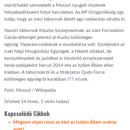
mártírhalált szenvedett a Moszul nyugati részének
felszabadításáért folyó harcokban. Az AP hírügynökség úgy
tudja, hogy az iráni tábornok életét egy robbantás oltotta ki.
Naszíri tábornok Kászim Szulejmáninak, az iráni Forradalmi
Gárda eliterejét jelentő al-Kudsz különleges
egység főparancsnokának a munkatársa volt. Szulejmáni az
iraki Népi Mozgósítási Egységek, a főként síitákat, de
keresztényeket és jazidiket is tömörítő ernyőszervezet
tanácsadójaként harcol 2014 óta az Iszlám Állam ellen
Irakban. A tábornokról és a titokzatos Quds Force
különleges egységről korábban
ITT
írtunk.
Fotó: Moszul / Wikipedia
(Visited 14 times, 1 visits today)
Kapcsolódó Cikkek
Mégsem olyan rossz az élet az Iszlám Állam uralma
alatt?