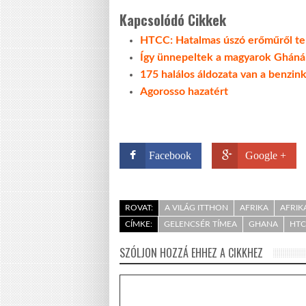
Kapcsolódó Cikkek
HTCC: Hatalmas úszó erőműről te
Így ünnepeltek a magyarok Ghán
175 halálos áldozata van a benzi
Agorosso hazatért
Facebook
Google +
ROVAT:
A VILÁG ITTHON
AFRIKA
AFRIK
CÍMKE:
GELENCSÉR TÍMEA
GHANA
HTC
SZÓLJON HOZZÁ EHHEZ A CIKKHEZ