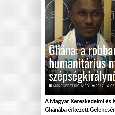
Ghána: a robban
humanitárius 
szépségkirályn
KISS RÓBERT RICHARD
2017-10-08
A Magyar Kereskedelmi és K
Ghánába érkezett Gelencsér