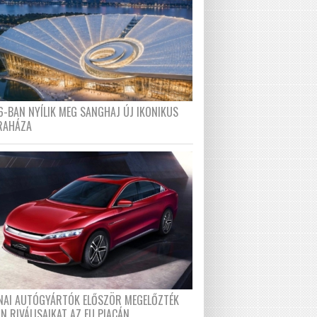
6-BAN NYÍLIK MEG SANGHAJ ÚJ IKONIKUS
RAHÁZA
ÍNAI AUTÓGYÁRTÓK ELŐSZÖR MEGELŐZTÉK
N RIVÁLISAIKAT AZ EU PIACÁN