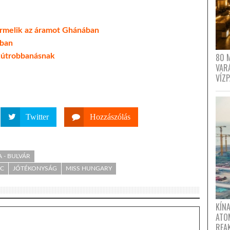
rmelik az áramot Ghánában
ában
80 
nkútrobbanásnak
VAR
VÍZ
Twitter
Hozzászólás
A - BULVÁR
C
JÓTÉKONYSÁG
MISS HUNGARY
KÍNA
ATO
REA