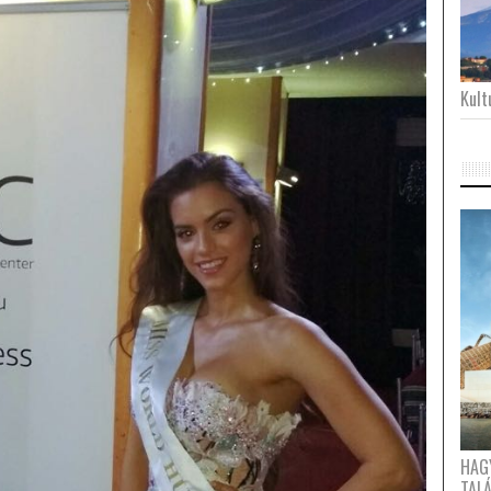
Kultu
HAG
TAL