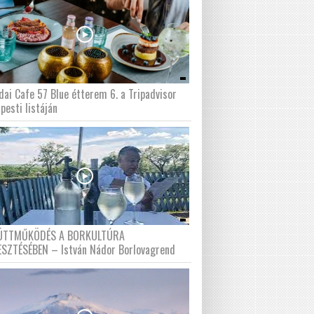
dai Cafe 57 Blue étterem 6. a Tripadvisor
pesti listáján
ÜTTMŰKÖDÉS A BORKULTÚRA
ESZTÉSÉBEN – István Nádor Borlovagrend