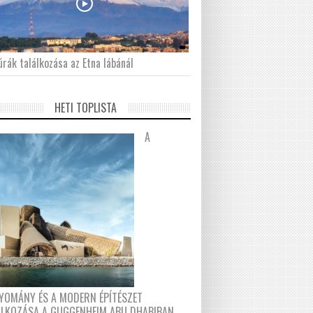
́rák találkozása az Etna lábánál
HETI TOPLISTA
A
YOMÁNY ÉS A MODERN ÉPÍTÉSZET
ÁLKOZÁSA A GUGGENHEIM ABU DHABIBAN