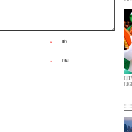
*
NÉV
*
EMAIL
ELE
FÜG