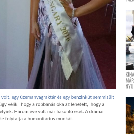
KÍN
MÁR
NYU
volt, egy üzemanyagraktár és egy benzinkút semmisült
gy vélik, hogy a robbanás oka az lehetett, hogy a
helyiek. Három éve volt már hasonló eset. A drámai
de folytatja a humanitárius munkát.