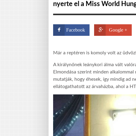
nyerte el a Miss World Hung
Facebook
Google +
Már a reptéren is komoly volt az üdvöz
A királynőnek leánykori álma vált való
Elmondása szerint minden alkalommal n
mutatják, hogy éhesek, így mindig ad 
ellátogathatott az árvaházba, ahol a HT