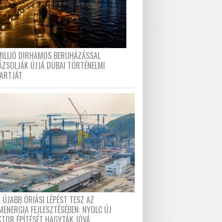
MILLIÓ DIRHAMOS BERUHÁZÁSSAL
ÁZSOLJÁK ÚJJÁ DUBAI TÖRTÉNELMI
PARTJÁT
 ÚJABB ÓRIÁSI LÉPÉST TESZ AZ
MENERGIA FEJLESZTÉSÉBEN: NYOLC ÚJ
KTOR ÉPÍTÉSÉT HAGYTÁK JÓVÁ