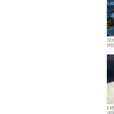
202
OPE
A K
JAPÁ