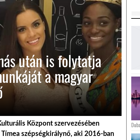
ás után is folytatja
munkáját a magyar
ő
ulturális Központ szervezésében
Duba
 Tímea szépségkirálynő, aki 2016-ban