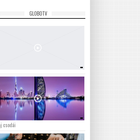
GLOBOTV
j csodái