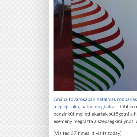
Ghána fővárosában hatalmas robbanás 
meg éjszaka, hatan meghaltak.
Többen ú
benzinkút mellett akartak sütögetni a 
esemény megrázta a szépségkirálynőt, 
(Visited 37 times, 1 visits today)