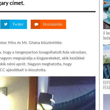
ary címet.
Twitter
Hozzászólás
A bu
buda
lése: Miss és Mr. Ghána köszöntötte.
ra, hogy a tengerparton lovagolhatott Ada városban.
agyon megsajnálja a kisgyerekeket, akik kezükkel
nekik némi aprót. Nagyon meghatotta, hogy
CC ajándékait is kiosztotta.
EGY
FEJL