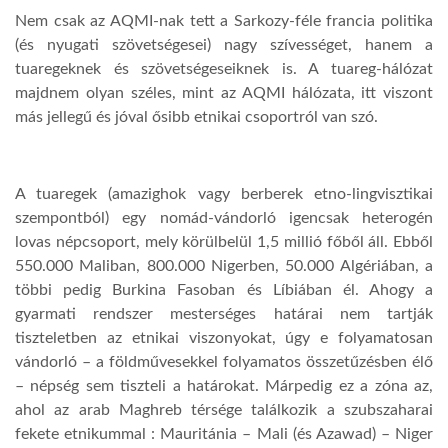
Nem csak az AQMI-nak tett a Sarkozy-féle francia politika
(és nyugati szövetségesei) nagy szívességet, hanem a
tuaregeknek és szövetségeseiknek is. A tuareg-hálózat
majdnem olyan széles, mint az AQMI hálózata, itt viszont
más jellegű és jóval ősibb etnikai csoportról van szó.
A tuaregek (amazighok vagy berberek etno-lingvisztikai
szempontból) egy nomád-vándorló igencsak heterogén
lovas népcsoport, mely körülbelül 1,5 millió főből áll. Ebből
550.000 Maliban, 800.000 Nigerben, 50.000 Algériában, a
többi pedig Burkina Fasoban és Líbiában él. Ahogy a
gyarmati rendszer mesterséges határai nem tartják
tiszteletben az etnikai viszonyokat, úgy e folyamatosan
vándorló – a földművesekkel folyamatos összetűzésben élő
– népség sem tiszteli a határokat. Márpedig ez a zóna az,
ahol az arab Maghreb térsége találkozik a szubszaharai
fekete etnikummal : Mauritánia – Mali (és Azawad) – Niger