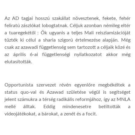
Az AD tagjai hosszú szakállat növesztenek, fekete, fehér
feliratú zászlókat lobogtatnak. Céljuk azonban némileg eltér
a tuaregekétől : Ők ugyanis a teljes Mali reiszlamizációját
tűzték ki célul a sharia szigorú értelmezése alapján. Még
csak az azawadi függetlenség sem tartozott a céljaik közé és
az április 6-ai függetlenségi nyilatkozatot akkor még
elutasították.
Opportunista szervezet révén egyenlőre megbékéltek a
status quo-val és Azawad születése végül is segítséget
jelent számukra a térség radikális reformjához, így az MNLA
mellé álltak. Eddig mindenesetre betiltották a
videojátékokat, a bárokat, a zenét és a focit.