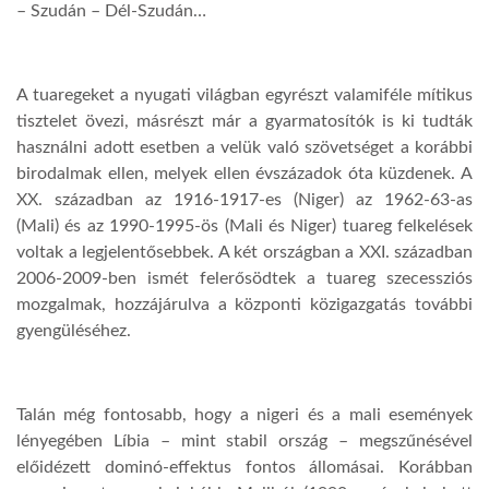
– Szudán – Dél-Szudán…
A tuaregeket a nyugati világban egyrészt valamiféle mítikus
tisztelet övezi, másrészt már a gyarmatosítók is ki tudták
használni adott esetben a velük való szövetséget a korábbi
birodalmak ellen, melyek ellen évszázadok óta küzdenek. A
XX. században az 1916-1917-es (Niger) az 1962-63-as
(Mali) és az 1990-1995-ös (Mali és Niger) tuareg felkelések
voltak a legjelentősebbek. A két országban a XXI. században
2006-2009-ben ismét felerősödtek a tuareg szecessziós
mozgalmak, hozzájárulva a központi közigazgatás további
gyengüléséhez.
Talán még fontosabb, hogy a nigeri és a mali események
lényegében Líbia – mint stabil ország – megszűnésével
előidézett dominó-effektus fontos állomásai. Korábban