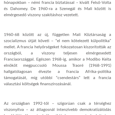
hónapokban – némi francia biztatással – kivált Felső-Volta
és Dahomey. De 1960-ra a Szenegál és Mali között is
elmérgesedő viszony szakításhoz vezetett.
1960-68 között az új, független Mali Köztársaság a
szocializmus útját követi – “el nem kötelezett külpolitika”
mellet. A francia helyőrségeket fokozatosan kiszorították az
országból, a viszony teljesen elmérgesedett
Franciaországgal. Egészen 1968-ig, amikor a Modibo Keita
elnököt megpuccsoló Moussa Traoré (1968-1991)
hallgatólagosan élvezte a francia Afrika-politika
támogatását, míg utóbbi “csendestárs” lett a francia
választási költségek finanszírozásánál.
Az országban 1992-től – szigorúan csak a térséghez
viszonyítva – az átlagosnál intenzívebb demokratizálódás