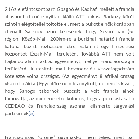
2.) Az elefántcsontparti Gbagbó és Kadhafi mellett a francia
álláspont ellenére nyíltan kiálló ATT bukása Sarkozy körét
szintén elégtétellel töltötte el, mert a bukott elnök korábban
ellenállt Sarkozy azon kérésének, hogy Sévaré-ban (5e
région, Közép-Mali, 200km-re a burkinai határtól) francia
katonai bázist hozhasson létre, valamint egy hírszerzési
központot Észak-Mali területén. Továbbá ATT nem volt
hajlandó aláírni azt az egyezményt, mellyel Franciaország a
területéről kiutasított mali bevándorlók visszafogadására
kötelezte volna országát. (Az egyezményt 8 afrikai ország
viszont aláírta.) Egyenlőre nem bizonyított, de nem is kizárt,
hogy Sanogo tábornok puccsát a volt francia elnök
támogatta, az mindenesetre különös, hogy a puccsistákat a
CEDEAO és Franciaország azonnal elismerte tárgyalási
partnernek
[5]
.
Franciaország “öröme” ugyanakkor nem teljes, mert bár