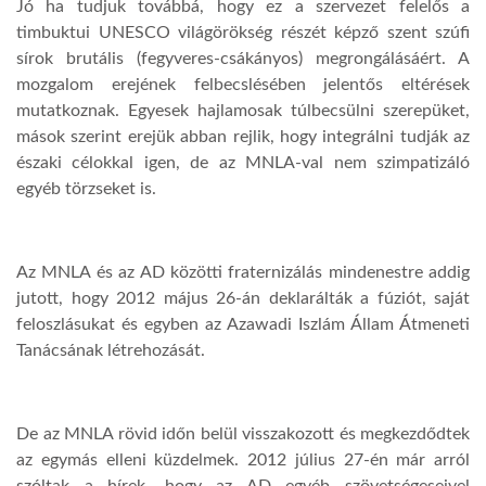
Jó ha tudjuk továbbá, hogy ez a szervezet felelős a
timbuktui UNESCO világörökség részét képző szent szúfi
sírok brutális (fegyveres-csákányos) megrongálásáért. A
mozgalom erejének felbecslésében jelentős eltérések
mutatkoznak. Egyesek hajlamosak túlbecsülni szerepüket,
mások szerint erejük abban rejlik, hogy integrálni tudják az
északi célokkal igen, de az MNLA-val nem szimpatizáló
egyéb törzseket is.
Az MNLA és az AD közötti fraternizálás mindenestre addig
jutott, hogy 2012 május 26-án deklarálták a fúziót, saját
feloszlásukat és egyben az Azawadi Iszlám Állam Átmeneti
Tanácsának létrehozását.
De az MNLA rövid időn belül visszakozott és megkezdődtek
az egymás elleni küzdelmek. 2012 július 27-én már arról
szóltak a hírek, hogy az AD egyéb szövetségeseivel