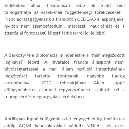
érdekében állna, hivatalosan több ok miatt sem
támogathatja az észak-mali függetlenségi törekvéseket :
Franciaország igyekszik a frankofón CEDEAO álláspontjával
nyíltan nem szembefordulni, másrészt Mauritániát és a
stratégiai fontosságú Nigert féltik (erről ld. lejjebb).
A Sarkozy-féle diplomácia mindenestre a “már megszokott
logikával” lépett. A hivatalos francia álláspont némi
távolságtartással a mali állam területi integritásának
megőrzését tartotta fontosnak, nagyobb tuareg
autonómiával. 2012 februárjában Alain Juppé
külügyminiszter azonnali fegyverszünetre szólított fel a
tuareg kérdés megtárgyalása érdekében.
Áprilisban Juppé külügyminiszter lényegében legitimálta (az
addig AQMI kapcsolatokkal vádolt) MNLA-t és ezzel