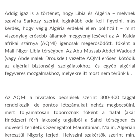
Addig igaz is a történet, hogy Líbia és Algéria – melynek
szavára Sarkozy szerint leginkább oda kell figyelni, más
kérdés, hogy végig Algéria érdekei ellen politizált – mint
viszonylag erősebb államok meggyengítésével az Al Kaida
afrikai szárnya (AQMI) igencsak megerősödött, főként a
Mali-Niger-Líbia térségben. Az Abu Mussab Abdel Wadoud
(vagy Abdelmalek Droukdel) vezette AQMI erősen kötődik
az algériai biztonsági szolgálatokhoz, és egyéb algériai
fegyveres mozgalmakhoz, melyekre itt most nem térünk ki.
Az AQMI a hivatalos becslések szerint 300-400 taggal
rendelkezik, de pontos létszámukat nehéz megbecsülni,
mert folyamatosan toboroznak főként a fiatal (akár
tinédzser) férfi lakosság tagjaiból a Sahel térségben és
műveleti területük Szenegáltól Mauritánián, Malin, Algérián
keresztül Nigerig terjed. Helyszíni szakértők szerint min.