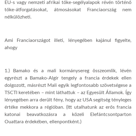
EU-s vagy nemzeti afrikai tőke-segélyalapok révén történő
tőke-átforgatásokat, átmosásokat Franciaország nem
nélkülözheti.
Ami Franciaországot illeti, lényegében kajánul figyelte,
ahogy
1.) Bamako és a mali kormánysereg összeomlik, lévén
egyrészt a Bamako-Algír tengely a francia érdekek ellen
dolgozott, másrészt Mali egyik legfontosabb szövetségese a
TSCTI keretében – mint láthattuk – az Egyesült Államok. Így
lényegében arra derült fény, hogy az USA segítség tényleges
értéke mekkora a régióban. (Itt utalhatunk az erős francia
katonai beavatkozásra a közeli Elefántcsontparton
Ouattara érdekében, ellenpontként.)