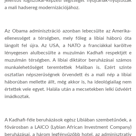
jelentős logisztikai-képzési segítséget nyújtanak-nyújtottak
a mali hadsereg modernizációjához.
Az Obama adminisztráció azonban lebecsülte az Amerika-
ellenességet a térségben, mely főleg a líbiai háború óta
lángolt fel újra. Az USA, a NATO a franciákkal karöltve
lényegesen alulbecsülte a muzulmán Kadhafi respektjét e
muzulmán térségben. A líbiai diktátor beruházásai számos
munkalehetőséget teremtettek Maliban is. Ezért szinte
osztatlan népszerűségnek örvendett és a mali nép a líbiai
háborúban mellette állt, még akkor is, ha ideológiailag nem
értettek vele egyet. Halála után a mecsetekben lelki üdvéért
imádkoztak.
A Kadhafi-féle beruházások egész Líbiában szembetűnőek, a
fővárosban a LAICO (Lybian African Investment Company)
beruházásai, a három legfényűzőbb hotel, az adminisztratív