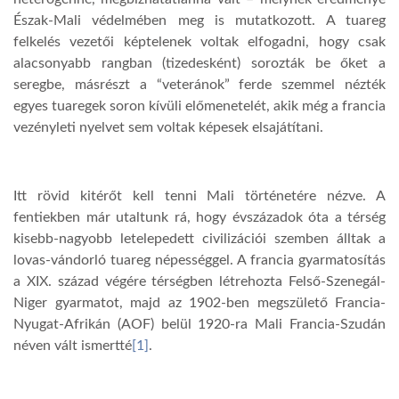
Észak-Mali védelmében meg is mutatkozott. A tuareg
felkelés vezetői képtelenek voltak elfogadni, hogy csak
alacsonyabb rangban (tizedesként) sorozták be őket a
seregbe, másrészt a “veteránok” ferde szemmel nézték
egyes tuaregek soron kívüli előmenetelét, akik még a francia
vezényleti nyelvet sem voltak képesek elsajátítani.
Itt rövid kitérőt kell tenni Mali történetére nézve. A
fentiekben már utaltunk rá, hogy évszázadok óta a térség
kisebb-nagyobb letelepedett civilizációi szemben álltak a
lovas-vándorló tuareg népességgel. A francia gyarmatosítás
a XIX. század végére térségben létrehozta Felső-Szenegál-
Niger gyarmatot, majd az 1902-ben megszülető Francia-
Nyugat-Afrikán (AOF) belül 1920-ra Mali Francia-Szudán
néven vált ismertté
[1]
.