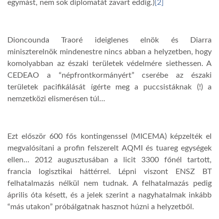
egymást, nem sok diplomatát zavart eddig.)
[2]
Dioncounda Traoré ideiglenes elnök és Diarra
miniszterelnök mindenestre nincs abban a helyzetben, hogy
komolyabban az északi területek védelmére siethessen. A
CEDEAO a “népfrontkormányért” cserébe az északi
területek pacifikálását ígérte meg a puccsistáknak (!) a
nemzetközi elismerésen túl…
Ezt először 600 fős kontingenssel (MICEMA) képzelték el
megvalósítani a profin felszerelt AQMI és tuareg egységek
ellen… 2012 augusztusában a licit 3300 főnél tartott,
francia logisztikai háttérrel. Lépni viszont ENSZ BT
felhatalmazás nélkül nem tudnak. A felhatalmazás pedig
április óta késett, és a jelek szerint a nagyhatalmak inkább
“más utakon” próbálgatnak hasznot húzni a helyzetből.