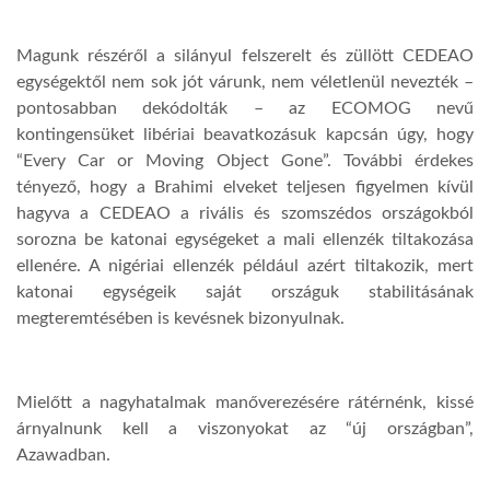
Magunk részéről a silányul felszerelt és züllött CEDEAO
egységektől nem sok jót várunk, nem véletlenül nevezték –
pontosabban dekódolták – az ECOMOG nevű
kontingensüket libériai beavatkozásuk kapcsán úgy, hogy
“Every Car or Moving Object Gone”. További érdekes
tényező, hogy a Brahimi elveket teljesen figyelmen kívül
hagyva a CEDEAO a rivális és szomszédos országokból
sorozna be katonai egységeket a mali ellenzék tiltakozása
ellenére. A nigériai ellenzék például azért tiltakozik, mert
katonai egységeik saját országuk stabilitásának
megteremtésében is kevésnek bizonyulnak.
Mielőtt a nagyhatalmak manőverezésére rátérnénk, kissé
árnyalnunk kell a viszonyokat az “új országban”,
Azawadban.