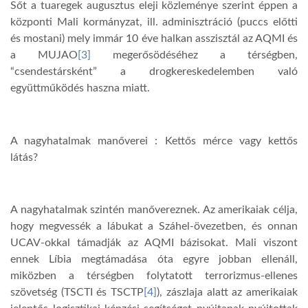
Sőt a tuaregek augusztus eleji közleménye szerint éppen a
központi Mali kormányzat, ill. adminisztráció (puccs előtti
és mostani) mely immár 10 éve halkan asszisztál az AQMI és
a MUJAO
[3]
megerősödéséhez a térségben,
“csendestársként” a drogkereskedelemben való
együttműködés haszna miatt.
A nagyhatalmak manőverei : Kettős mérce vagy kettős
látás?
A nagyhatalmak szintén manővereznek. Az amerikaiak célja,
hogy megvessék a lábukat a Száhel-övezetben, és onnan
UCAV-okkal támadják az AQMI bázisokat. Mali viszont
ennek Líbia megtámadása óta egyre jobban ellenáll,
miközben a térségben folytatott terrorizmus-ellenes
szövetség (TSCTI és TSCTP
[4]
), zászlaja alatt az amerikaiak