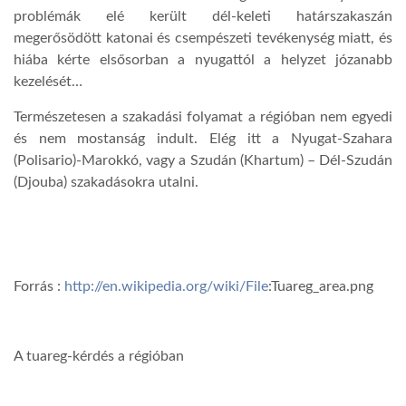
problémák elé került dél-keleti határszakaszán
megerősödött katonai és csempészeti tevékenység miatt, és
hiába kérte elsősorban a nyugattól a helyzet józanabb
kezelését…
Természetesen a szakadási folyamat a régióban nem egyedi
és nem mostanság indult. Elég itt a Nyugat-Szahara
(Polisario)-Marokkó, vagy a Szudán (Khartum) – Dél-Szudán
(Djouba) szakadásokra utalni.
Forrás :
http://en.wikipedia.org/wiki/File
:Tuareg_area.png
A tuareg-kérdés a régióban