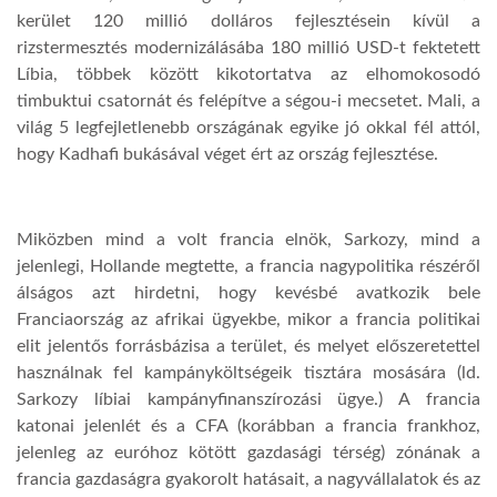
kerület 120 millió dolláros fejlesztésein kívül a
rizstermesztés modernizálásába 180 millió USD-t fektetett
Líbia, többek között kikotortatva az elhomokosodó
timbuktui csatornát és felépítve a ségou-i mecsetet. Mali, a
világ 5 legfejletlenebb országának egyike jó okkal fél attól,
hogy Kadhafi bukásával véget ért az ország fejlesztése.
Miközben mind a volt francia elnök, Sarkozy, mind a
jelenlegi, Hollande megtette, a francia nagypolitika részéről
álságos azt hirdetni, hogy kevésbé avatkozik bele
Franciaország az afrikai ügyekbe, mikor a francia politikai
elit jelentős forrásbázisa a terület, és melyet előszeretettel
használnak fel kampányköltségeik tisztára mosására (ld.
Sarkozy líbiai kampányfinanszírozási ügye.) A francia
katonai jelenlét és a CFA (korábban a francia frankhoz,
jelenleg az euróhoz kötött gazdasági térség) zónának a
francia gazdaságra gyakorolt hatásait, a nagyvállalatok és az