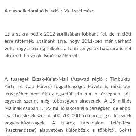
A második dominó is ledől : Mali szétesése
Ez a szikra pedig 2012 áprilisában lobbant fel, de mielőtt
erre rátérnék, utalnánk arra, hogy 2011-ben már várható
volt, hogy a tuareg felkelés a fenti tényezők hatására ismét
kitörhet, ha valaki ismét az élére áll.
A tuaregek Észak-Kelet-Mali (Azawad régió : Timbuktu,
Kidal és Gao körzet) függetlenségét követelik, miközben
lényegében nem ők az egyedüli etnikum a térségben, sőt,
egyesek szerint még többségben sincsenek. A 15 milliós
Malinak csupán 1,122 millió lakosa él a térségben, de ebből
csak becslések szerint 500-700.000 fő tuareg, igaz, léteznek
vegyes-házasságok. A tuareg társadalom felépítése
(kasztrendszer) alapvetően különbözik a többitől. Sokat