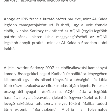
Sarkozy :”az AQMI egyik legfőbb ügynöke”
Ahogy az IRIS francia kutatóintézet pár éve, mint Al-Kaida
legfőbb támogatójaként írt Bushról, úgy a volt francia
elnök, Nicolas Sarkozy tekinthető az AQMI (egyik) legfőbb
patrónusának, hiszen Líbia meggyengítéséből az AQMI
legalább annyit profitál, mint az Al-Kaida a Szaddam utáni
Irakból.
A jelek szerint Sarkozy 2007-es elnökválasztási kampányát
komoly összegekkel segítő Kadhafi félreállítása lényegében
kikapcsolt egy erős állami tényezőt a térségből, és Líbia
több részre szakadva az elirakosodás útjára lépett. Ennek az
ország dél-nyugati részében az AQMI látta a legtöbb
hasznát, mely a zűrzavarban jelentős fegyverkészletre, föld-
levegő rakétákra tett szert, melyet főként Maliba tudott
átmenekíteni. “Bónuszként” Algéria is folyamatos