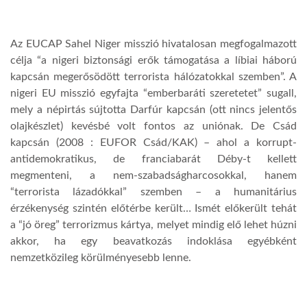
LATIMO.HU
Az EUCAP Sahel Niger misszió hivatalosan megfogalmazott
célja “a nigeri biztonsági erők támogatása a líbiai háború
GLOBOBOOK
kapcsán megerősödött terrorista hálózatokkal szemben”. A
nigeri EU misszió egyfajta “emberbaráti szeretetet” sugall,
mely a népirtás sújtotta Darfúr kapcsán (ott nincs jelentős
olajkészlet) kevésbé volt fontos az uniónak. De Csád
kapcsán (2008 : EUFOR Csád/KAK) – ahol a korrupt-
antidemokratikus, de franciabarát Déby-t kellett
megmenteni, a nem-szabadságharcosokkal, hanem
“terrorista lázadókkal” szemben – a humanitárius
érzékenység szintén előtérbe került… Ismét előkerült tehát
a “jó öreg” terrorizmus kártya, melyet mindig elő lehet húzni
akkor, ha egy beavatkozás indoklása egyébként
nemzetközileg körülményesebb lenne.