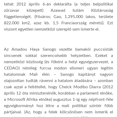
tehát 2012 április 6-án deklarálta (a teljes belpolitikai
zűrzavar közepett) Azawad Iszlám Köztársaság
függetlenségét. (Főváros; Gao, 1.295.000 lakos, területe
822.000 km2, azaz kb. 1,5 Franciaország méretű). Ezt
viszont egyetlen nemzetközi szereplő sem ismerte el.
Az Amadou Haya Sanogo vezette bamakói puccsisták
sincsenek sokkal szerencsésebb helyzetben. Ezeket a
nemzetközi közösség (és főként a helyi egységszervezet, a
CEDAO) némileg furcsa módon elismeri ugyan legitim
hatalomnak Mali élén – Sanogo kapitányt nagyon
olajozottan tudták rávenni a hatalom átadására – azonban
csak azzal a feltétellel, hogy Cheick Modibo Diarra (2012
április 12 óta miniszterelnök, korábban a parlament elnöke,
a Microsoft Afrika elnöke) augusztus 1-ig egy népfront-féle
egységkormányt hoz létre a mali politikai színtér főbb
pártjaival. (Az, hogy a felek kölcsönösen nem ismerik el