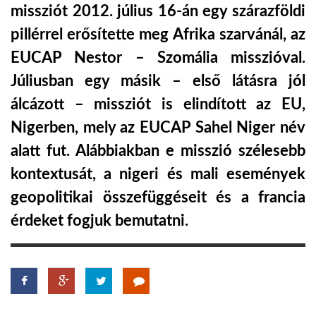
missziót 2012. július 16-án egy szárazföldi
TROPICALMAGAZIN
pillérrel erősítette meg Afrika szarvánál, az
EUCAP Nestor – Szomália misszióval.
GLOBOTV
Júliusban egy másik – első látásra jól
álcázott – missziót is elindított az EU,
AFRIKA TUDÁSTÁR
Nigerben, mely az EUCAP Sahel Niger név
alatt fut. Alábbiakban e misszió szélesebb
A NAP SZÉPE
kontextusát, a nigeri és mali események
geopolitikai összefüggéseit és a francia
LINKTR.EE
érdeket fogjuk bemutatni.
GLOBOZSARU
DOBRAVERO.HU