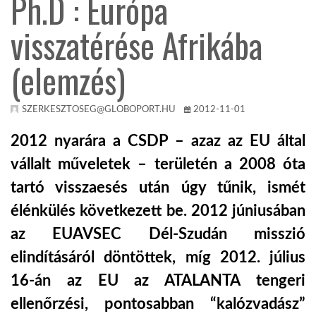
Ph.D : Európa
visszatérése Afrikába
KÖZEL-KELET
(elemzés)
AUSZTRÁLIA
SZERKESZTOSEG@GLOBOPORT.HU
2012-11-01
A VILÁG ITTHON
2012 nyarára a CSDP – azaz az EU által
vállalt műveletek – területén a 2008 óta
MÉDIA
tartó visszaesés után úgy tűnik, ismét
élénkülés következett be. 2012 júniusában
az EUAVSEC Dél-Szudán misszió
elindításáról döntöttek, míg 2012. július
GLOBOTV BP
16-án az EU az ATALANTA tengeri
HÍR3D
ellenőrzési, pontosabban “kalózvadász”