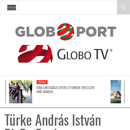
FŐOLDAL
AFRIKA
EURÓPA
ÁZSIA
ÁZSIA
KÍNA LAKOSSÁGA GYORS ÜTEMBEN ÖREGSZIK:
MÁR MINDEN…
ÉSZAK-AMERIKA
Türke András István
LATIN-AMERIKA