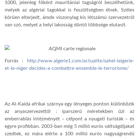
1000, jelenleg főként mauritániai tagságról beszélhetünk,
melyek az algériai tagokkal is feszültségben élnek. Széles
körűen elterjedt, ámde viszonylag kis létszámú szervezetről
van szó, melyet a helyi lakosság döntő többsége elutasít.
Forrás :
http://www.algerie1.com/actualite/sahel-lalgerie-
et-le-niger-decides-a-combattre-ensemble-le-terrorisme/
Az Al-Kaida afrikai szárnya egy lényeges ponton különbözik
az anyaszervezettől : iparszerű méretekben űzi az
emberrablás intézményét – célpont a nyugati turisták – és
egyre profibban. 2003-ban még 5 millió eurós váltságdíjakat
szedtek, ez mára elérte a 100 millió eurós nagyságrendű