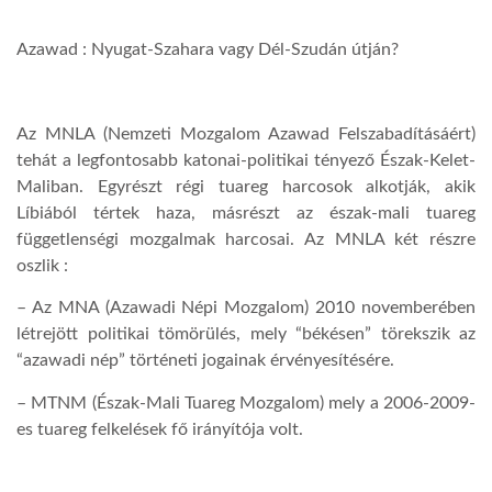
Azawad : Nyugat-Szahara vagy Dél-Szudán útján?
Az MNLA (Nemzeti Mozgalom Azawad Felszabadításáért)
tehát a legfontosabb katonai-politikai tényező Észak-Kelet-
Maliban. Egyrészt régi tuareg harcosok alkotják, akik
Líbiából tértek haza, másrészt az észak-mali tuareg
függetlenségi mozgalmak harcosai. Az MNLA két részre
oszlik :
– Az MNA (Azawadi Népi Mozgalom) 2010 novemberében
létrejött politikai tömörülés, mely “békésen” törekszik az
“azawadi nép” történeti jogainak érvényesítésére.
– MTNM (Észak-Mali Tuareg Mozgalom) mely a 2006-2009-
es tuareg felkelések fő irányítója volt.