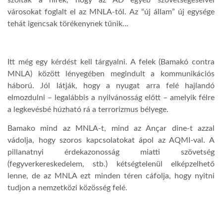
városokat foglalt el az MNLA-tól. Az “új állam” új egysége
tehát igencsak törékenynek tűnik…
Itt még egy kérdést kell tárgyalni. A felek (Bamakó contra
MNLA) között lényegében megindult a kommunikációs
háború. Jól látják, hogy a nyugat arra felé hajlandó
elmozdulni – legalábbis a nyilvánosság előtt – amelyik félre
a legkevésbé húzható rá a terrorizmus bélyege.
Bamako mind az MNLA-t, mind az Ançar dine-t azzal
vádolja, hogy szoros kapcsolatokat ápol az AQMI-val. A
pillanatnyi érdekazonosság miatti szövetség
(fegyverkereskedelem, stb.) kétségtelenül elképzelhető
lenne, de az MNLA ezt minden téren cáfolja, hogy nyitni
tudjon a nemzetközi közösség felé.