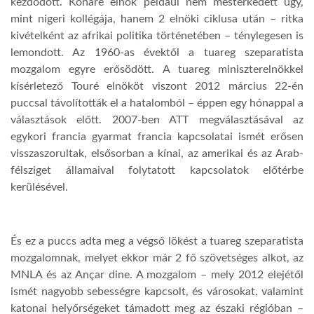
kezdődött. Konaré elnök például nem mesterkedett úgy,
mint nigeri kollégája, hanem 2 elnöki ciklusa után – ritka
kivételként az afrikai politika történetében – ténylegesen is
lemondott. Az 1960-as évektől a tuareg szeparatista
mozgalom egyre erősödött. A tuareg miniszterelnökkel
kísérletező Touré elnököt viszont 2012 március 22-én
puccsal távolították el a hatalomból – éppen egy hónappal a
választások előtt. 2007-ben ATT megválasztásával az
egykori francia gyarmat francia kapcsolatai ismét erősen
visszaszorultak, elsősorban a kínai, az amerikai és az Arab-
félsziget államaival folytatott kapcsolatok előtérbe
kerülésével.
És ez a puccs adta meg a végső lökést a tuareg szeparatista
mozgalomnak, melyet ekkor már 2 fő szövetséges alkot, az
MNLA és az Ançar dine. A mozgalom – mely 2012 elejétől
ismét nagyobb sebességre kapcsolt, és városokat, valamint
katonai helyőrségeket támadott meg az északi régióban –