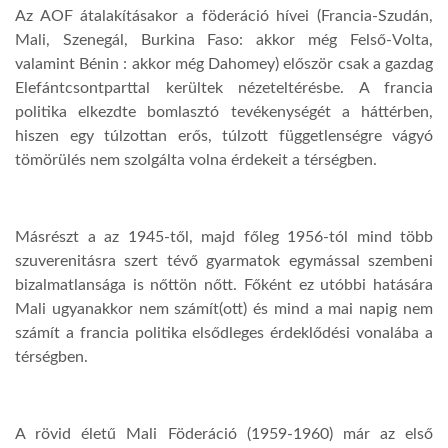
Az AOF átalakításakor a föderáció hívei (Francia-Szudán,
Mali, Szenegál, Burkina Faso: akkor még Felső-Volta,
valamint Bénin : akkor még Dahomey) először csak a gazdag
Elefántcsontparttal kerültek nézeteltérésbe. A francia
politika elkezdte bomlasztó tevékenységét a háttérben,
hiszen egy túlzottan erős, túlzott függetlenségre vágyó
tömörülés nem szolgálta volna érdekeit a térségben.
Másrészt a az 1945-től, majd főleg 1956-tól mind több
szuverenitásra szert tévő gyarmatok egymással szembeni
bizalmatlansága is nőttön nőtt. Főként ez utóbbi hatására
Mali ugyanakkor nem számít(ott) és mind a mai napig nem
számít a francia politika elsődleges érdeklődési vonalába a
térségben.
A rövid életű Mali Föderáció (1959-1960) már az első