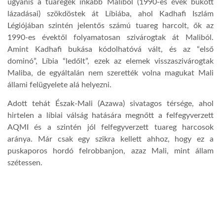
ugyanis a tuaregek inkább Maliból (1990-es évek bukott
lázadásai) szökdöstek át Líbiába, ahol Kadhafi Iszlám
Légiójában szintén jelentős számú tuareg harcolt, ők az
1990-es évektől folyamatosan szivárogtak át Maliból.
Amint Kadhafi bukása kódolhatóvá vált, és az “első
dominó”, Líbia “ledőlt”, ezek az elemek visszaszivárogtak
Maliba, de egyáltalán nem szerették volna magukat Mali
állami felügyelete alá helyezni.
Adott tehát Észak-Mali (Azawa) sivatagos térsége, ahol
hirtelen a líbiai válság hatására megnőtt a felfegyverzett
AQMI és a szintén jól felfegyverzett tuareg harcosok
aránya. Már csak egy szikra kellett ahhoz, hogy ez a
puskaporos hordó felrobbanjon, azaz Mali, mint állam
szétessen.