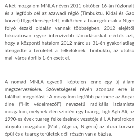
A két mozgalom MNLA néven 2011 október 16-án fúzionált
és a legfőbb cél az azawadi régió (Timbuktu, Kidai és Gao
körzet) függetlensége lett, miközben a tuaregek csak a Niger
folyó északi oldalán vannak többségben. 2012 elejétől
fokozatosan egyre intenzívebb támadásokkal elérték azt,
hogy a központi hatalom 2012 március 31-én gyakorlatilag
átengedte a területet a felkelőknek. Timbuktu, az utolsó
mali város április 1-én esett el.
A nomád MNLA egyedül képtelen lenne egy új állam
megszervezésére. Szövetségesei révén azonban erre is
találhat megoldást : A mozgalom legfőbb partnere az Ançar
dine (“Hit védelmezői”) nevezetű radikális iszlamista
mozgalom, melynek élén szintén egy tuareg, Iagh Agh Ali, az
1990-es évek tuareg felkeléseinek vezetője áll. A határokon
átnyúló mozgalom (Mali, Algéria, Nigéria) az ifora törzsre
épül és a tuareg területek déli részén van a bázisa.