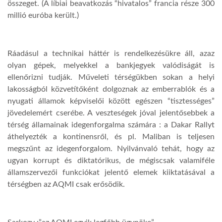
összeget. (A líbiai beavatkozás “hivatalos” francia része 300
millió euróba került.)
Ráadásul a technikai háttér is rendelkezésükre áll, azaz
olyan gépek, melyekkel a bankjegyek valódiságát is
ellenőrizni tudják. Műveleti térségükben sokan a helyi
lakosságból közvetítőként dolgoznak az emberrablók és a
nyugati államok képviselői között egészen “tisztességes”
jövedelemért cserébe. A veszteségek jóval jelentősebbek a
térség államainak idegenforgalma számára : a Dakar Rallyt
áthelyezték a kontinensről, és pl. Maliban is teljesen
megszűnt az idegenforgalom. Nyilvánvaló tehát, hogy az
ugyan korrupt és diktatórikus, de mégiscsak valamiféle
államszervezői funkciókat jelentő elemek kiiktatásával a
térségben az AQMI csak erősödik.