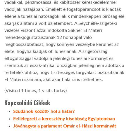
vádakkal, pénzmosással és kábítószer kereskedelemmel
vádolják hazájában. Emellett elfogatóparancsot is kiadtak
TROPICALMAGAZIN
ellene a tunéziai hatóságok, akik mindenképpen bíróság elé
akarják állítani a volt üzletembert. A Seychelle-szigeteki
vezetés viszont azzal indokolta Sakher El Materi
GLOBOTV
menedékjogi státuszának 12 hónappal való
meghosszabbítását, hogy könnyen veszélybe kerülhet az
AFRIKA TUDÁSTÁR
élete, hogyha kiadják őt Tunéziának. A szigetország
elfogultsággal vádolja a jelenlegi tunéziai kormányt és
szerintük az észak-afrikai országban jelenleg nem adottak a
A NAP SZÉPE
feltételek ahhoz, hogy tisztességes tárgyalást biztosítsanak
El Materi számára, akit akár halálra is ítélhetnek.
LINKTR.EE
(Visited 1 times, 1 visits today)
Kapcsolódó Cikkek
GLOBOZSARU
Szudánok között- hol a határ?
Fellélegzett a keresztény kisebbség Egyiptomban
DOBRAVERO.HU
Jóváhagyta a parlament Omár el-Hászi kormányát