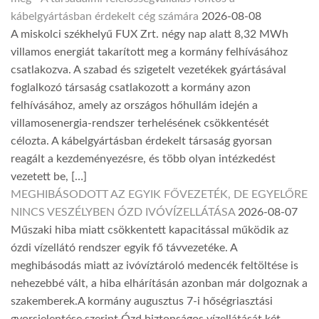
kábelgyártásban érdekelt cég számára
2026-08-08
A miskolci székhelyű FUX Zrt. négy nap alatt 8,32 MWh
villamos energiát takarított meg a kormány felhívásához
csatlakozva. A szabad és szigetelt vezetékek gyártásával
foglalkozó társaság csatlakozott a kormány azon
felhívásához, amely az országos hőhullám idején a
villamosenergia-rendszer terhelésének csökkentését
célozta. A kábelgyártásban érdekelt társaság gyorsan
reagált a kezdeményezésre, és több olyan intézkedést
vezetett be, […]
MEGHIBÁSODOTT AZ EGYIK FŐVEZETÉK, DE EGYELŐRE
NINCS VESZÉLYBEN ÓZD IVÓVÍZELLÁTÁSA
2026-08-07
Műszaki hiba miatt csökkentett kapacitással működik az
ózdi vízellátó rendszer egyik fő távvezetéke. A
meghibásodás miatt az ivóvíztároló medencék feltöltése is
nehezebbé vált, a hiba elhárításán azonban már dolgoznak a
szakemberek.A kormány augusztus 7-i hőségriasztási
gyorsjelentése szerint Ózd biztonságos vízellátását két