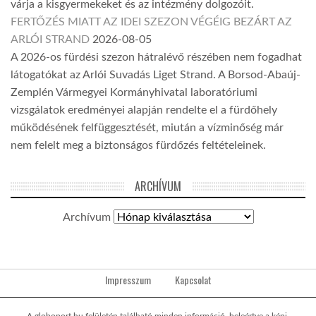
várja a kisgyermekeket és az intézmény dolgozóit.
FERTŐZÉS MIATT AZ IDEI SZEZON VÉGÉIG BEZÁRT AZ
ARLÓI STRAND
2026-08-05
A 2026-os fürdési szezon hátralévő részében nem fogadhat
látogatókat az Arlói Suvadás Liget Strand. A Borsod-Abaúj-
Zemplén Vármegyei Kormányhivatal laboratóriumi
vizsgálatok eredményei alapján rendelte el a fürdőhely
működésének felfüggesztését, miután a vízminőség már
nem felelt meg a biztonságos fürdőzés feltételeinek.
ARCHÍVUM
Archívum
Impresszum
Kapcsolat
A globoport.hu felületén található minden információ, beleértve a képi,