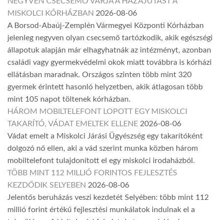
NEGYVEN CSECSEMŐ VÁRJA A HAZAJUTÁST A
MISKOLCI KÓRHÁZBAN
2026-08-06
A Borsod-Abaúj-Zemplén Vármegyei Központi Kórházban
jelenleg negyven olyan csecsemő tartózkodik, akik egészségi
állapotuk alapján már elhagyhatnák az intézményt, azonban
családi vagy gyermekvédelmi okok miatt továbbra is kórházi
ellátásban maradnak. Országos szinten több mint 320
gyermek érintett hasonló helyzetben, akik átlagosan több
mint 105 napot töltenek kórházban.
HÁROM MOBILTELEFONT LOPOTT EGY MISKOLCI
TAKARÍTÓ, VÁDAT EMELTEK ELLENE
2026-08-06
Vádat emelt a Miskolci Járási Ügyészség egy takarítóként
dolgozó nő ellen, aki a vád szerint munka közben három
mobiltelefont tulajdonított el egy miskolci irodaházból.
TÖBB MINT 112 MILLIÓ FORINTOS FEJLESZTÉS
KEZDŐDIK SELYEBEN
2026-08-06
Jelentős beruházás veszi kezdetét Selyében: több mint 112
millió forint értékű fejlesztési munkálatok indulnak el a