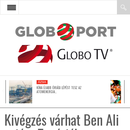
FŐOLDAL
AFRIKA
EURÓPA
ÁZSIA
ÁZSIA
KÍNA ÚJABB ÓRIÁSI LÉPÉST TESZ AZ
ATOMENERGIA…
ÉSZAK-AMERIKA
Kivégzés várhat Ben Ali
LATIN-AMERIKA