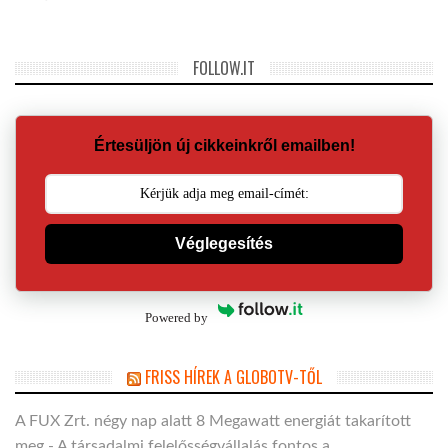
FOLLOW.IT
Értesüljön új cikkeinkről emailben!
Véglegesítés
Powered by
FRISS HÍREK A GLOBOTV-TŐL
A FUX Zrt. négy nap alatt 8 Megawatt energiát takarított
meg - A társadalmi felelősségvállalás fontos a