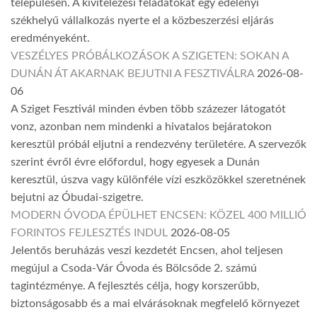
településen. A kivitelezési feladatokat egy edelényi
székhelyű vállalkozás nyerte el a közbeszerzési eljárás
eredményeként.
VESZÉLYES PRÓBÁLKOZÁSOK A SZIGETEN: SOKAN A
DUNÁN ÁT AKARNAK BEJUTNI A FESZTIVÁLRA
2026-08-
06
A Sziget Fesztivál minden évben több százezer látogatót
vonz, azonban nem mindenki a hivatalos bejáratokon
keresztül próbál eljutni a rendezvény területére. A szervezők
szerint évről évre előfordul, hogy egyesek a Dunán
keresztül, úszva vagy különféle vízi eszközökkel szeretnének
bejutni az Óbudai-szigetre.
MODERN ÓVODA ÉPÜLHET ENCSEN: KÖZEL 400 MILLIÓ
FORINTOS FEJLESZTÉS INDUL
2026-08-05
Jelentős beruházás veszi kezdetét Encsen, ahol teljesen
megújul a Csoda-Vár Óvoda és Bölcsőde 2. számú
tagintézménye. A fejlesztés célja, hogy korszerűbb,
biztonságosabb és a mai elvárásoknak megfelelő környezet