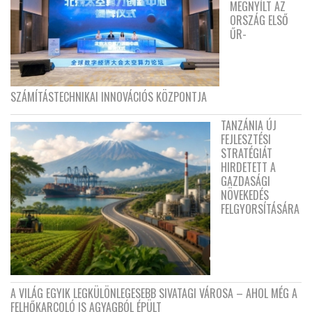
MEGNYÍLT AZ
ORSZÁG ELSŐ
ŰR-
SZÁMÍTÁSTECHNIKAI INNOVÁCIÓS KÖZPONTJA
TANZÁNIA ÚJ
FEJLESZTÉSI
STRATÉGIÁT
HIRDETETT A
GAZDASÁGI
NÖVEKEDÉS
FELGYORSÍTÁSÁRA
A VILÁG EGYIK LEGKÜLÖNLEGESEBB SIVATAGI VÁROSA – AHOL MÉG A
FELHŐKARCOLÓ IS AGYAGBÓL ÉPÜLT