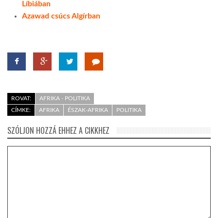
Líbiában
Azawad csúcs Algírban
LATIMO.HU
GLOBOBOOK
ROVAT:
AFRIKA - POLITIKA
CÍMKE:
AFRIKA
ÉSZAK-AFRIKA
POLITIKA
SZÓLJON HOZZÁ EHHEZ A CIKKHEZ