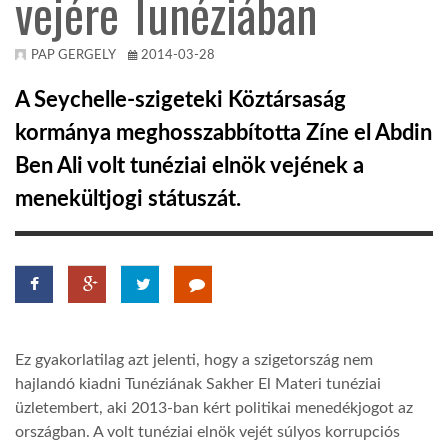
vejére Tunéziában
KÖZEL-KELET
PAP GERGELY
2014-03-28
A Seychelle-szigeteki Köztársaság
AUSZTRÁLIA
kormánya meghosszabbította Zíne el Abdin
Ben Ali volt tunéziai elnök vejének a
A VILÁG ITTHON
menekültjogi státuszát.
MÉDIA
Ez gyakorlatilag azt jelenti, hogy a szigetország nem
GLOBOTV BP
hajlandó kiadni Tunéziának Sakher El Materi tunéziai
üzletembert, aki 2013-ban kért politikai menedékjogot az
HÍR3D
országban. A volt tunéziai elnök vejét súlyos korrupciós