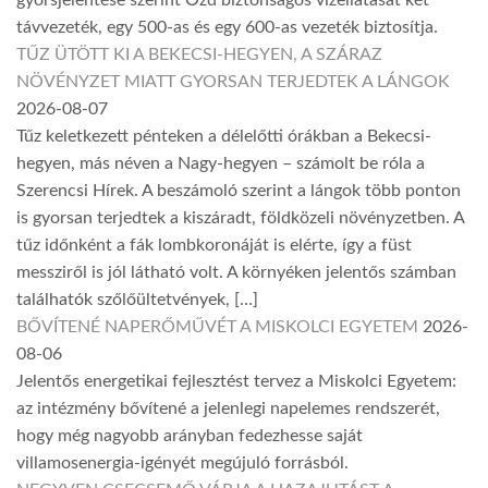
távvezeték, egy 500-as és egy 600-as vezeték biztosítja.
TŰZ ÜTÖTT KI A BEKECSI-HEGYEN, A SZÁRAZ
NÖVÉNYZET MIATT GYORSAN TERJEDTEK A LÁNGOK
2026-08-07
Tűz keletkezett pénteken a délelőtti órákban a Bekecsi-
hegyen, más néven a Nagy-hegyen – számolt be róla a
Szerencsi Hírek. A beszámoló szerint a lángok több ponton
is gyorsan terjedtek a kiszáradt, földközeli növényzetben. A
tűz időnként a fák lombkoronáját is elérte, így a füst
messziről is jól látható volt. A környéken jelentős számban
találhatók szőlőültetvények, […]
BŐVÍTENÉ NAPERŐMŰVÉT A MISKOLCI EGYETEM
2026-
08-06
Jelentős energetikai fejlesztést tervez a Miskolci Egyetem:
az intézmény bővítené a jelenlegi napelemes rendszerét,
hogy még nagyobb arányban fedezhesse saját
villamosenergia-igényét megújuló forrásból.