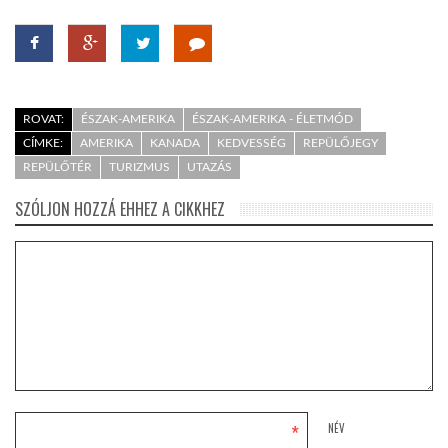
ROVAT:
ÉSZAK-AMERIKA
ÉSZAK-AMERIKA - ÉLETMÓD
CÍMKE:
AMERIKA
KANADA
KEDVESSÉG
REPÜLŐJEGY
REPÜLŐTÉR
TURIZMUS
UTAZÁS
SZÓLJON HOZZÁ EHHEZ A CIKKHEZ
*
NÉV