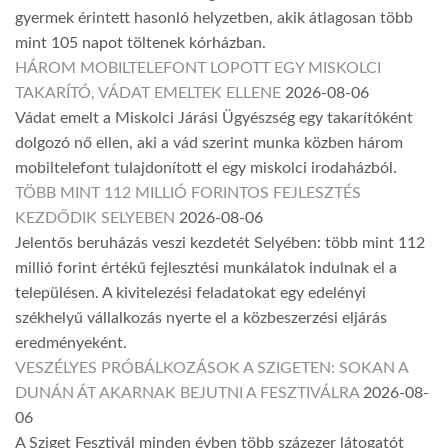
gyermek érintett hasonló helyzetben, akik átlagosan több
mint 105 napot töltenek kórházban.
HÁROM MOBILTELEFONT LOPOTT EGY MISKOLCI
TAKARÍTÓ, VÁDAT EMELTEK ELLENE
2026-08-06
Vádat emelt a Miskolci Járási Ügyészség egy takarítóként
dolgozó nő ellen, aki a vád szerint munka közben három
mobiltelefont tulajdonított el egy miskolci irodaházból.
TÖBB MINT 112 MILLIÓ FORINTOS FEJLESZTÉS
KEZDŐDIK SELYEBEN
2026-08-06
Jelentős beruházás veszi kezdetét Selyében: több mint 112
millió forint értékű fejlesztési munkálatok indulnak el a
településen. A kivitelezési feladatokat egy edelényi
székhelyű vállalkozás nyerte el a közbeszerzési eljárás
eredményeként.
VESZÉLYES PRÓBÁLKOZÁSOK A SZIGETEN: SOKAN A
DUNÁN ÁT AKARNAK BEJUTNI A FESZTIVÁLRA
2026-08-
06
A Sziget Fesztivál minden évben több százezer látogatót