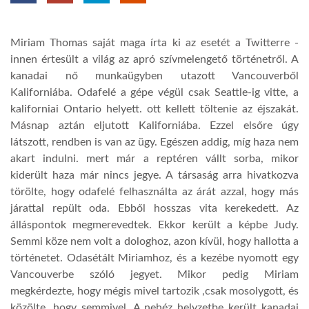
TROPICALMAGAZIN
Miriam Thomas saját maga írta ki az esetét a Twitterre -
innen értesült a világ az apró szívmelengető történetről. A
GLOBOTV
kanadai nő munkaügyben utazott Vancouverből
Kaliforniába. Odafelé a gépe végül csak Seattle-ig vitte, a
kaliforniai Ontario helyett. ott kellett töltenie az éjszakát.
AFRIKA TUDÁSTÁR
Másnap aztán eljutott Kaliforniába. Ezzel elsőre úgy
látszott, rendben is van az ügy. Egészen addig, míg haza nem
akart indulni. mert már a reptéren vállt sorba, mikor
A NAP SZÉPE
kiderült haza már nincs jegye. A társaság arra hivatkozva
törölte, hogy odafelé felhasználta az árát azzal, hogy más
LINKTR.EE
járattal repült oda. Ebből hosszas vita kerekedett. Az
álláspontok megmerevedtek. Ekkor került a képbe Judy.
Semmi köze nem volt a dologhoz, azon kívül, hogy hallotta a
GLOBOZSARU
történetet. Odasétált Miriamhoz, és a kezébe nyomott egy
Vancouverbe szóló jegyet. Mikor pedig Miriam
megkérdezte, hogy mégis mivel tartozik ,csak mosolygott, és
DOBRAVERO.HU
közölte, hogy semmivel. A nehéz helyzetbe került kanadai