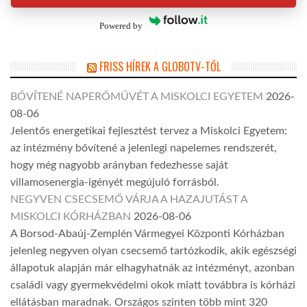
Powered by
FRISS HÍREK A GLOBOTV-TŐL
BŐVÍTENÉ NAPERŐMŰVÉT A MISKOLCI EGYETEM
2026-
08-06
Jelentős energetikai fejlesztést tervez a Miskolci Egyetem:
az intézmény bővítené a jelenlegi napelemes rendszerét,
hogy még nagyobb arányban fedezhesse saját
villamosenergia-igényét megújuló forrásból.
NEGYVEN CSECSEMŐ VÁRJA A HAZAJUTÁST A
MISKOLCI KÓRHÁZBAN
2026-08-06
A Borsod-Abaúj-Zemplén Vármegyei Központi Kórházban
jelenleg negyven olyan csecsemő tartózkodik, akik egészségi
állapotuk alapján már elhagyhatnák az intézményt, azonban
családi vagy gyermekvédelmi okok miatt továbbra is kórházi
ellátásban maradnak. Országos szinten több mint 320