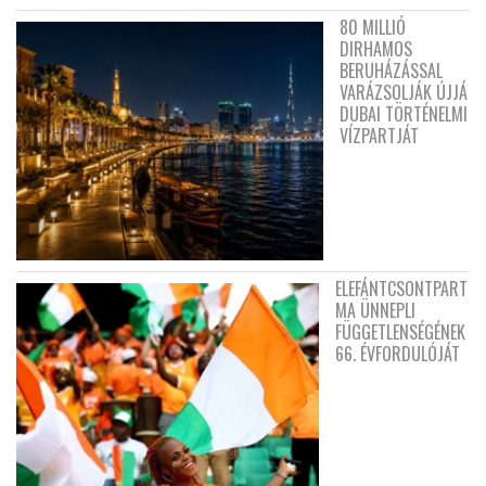
80 MILLIÓ
DIRHAMOS
BERUHÁZÁSSAL
VARÁZSOLJÁK ÚJJÁ
DUBAI TÖRTÉNELMI
VÍZPARTJÁT
ELEFÁNTCSONTPART
MA ÜNNEPLI
FÜGGETLENSÉGÉNEK
66. ÉVFORDULÓJÁT