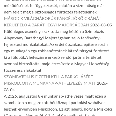
működésének felfüggesztését, miután a vízminőség már
nem felelt meg a biztonságos fürdőzés feltételeinek.
MÁSODIK VILÁGHÁBORÚS PÁNCÉLTÖRŐ GRÁNÁT
KERÜLT ELŐ A BARÁTHEGYI MAJORSÁGBAN
2026-08-05
Különleges esemény szakította meg hétfőn a Szimbiózis
Alapítvány Baráthegyi Majorságában zajló tanösvény-
fejlesztési munkálatokat. Az erdei útszakasz építése során
egy munkagép egy robbanótestnek látszó tárgyat fordított
ki a földből.A helyszínre érkező rendőrjárőr a területet
azonnal biztosította, majd értesítette a Magyar Honvédség
tűzszerész alakulatát.
SZOMBATON IS FIZETNI KELL A PARKOLÁSÉRT
MISKOLCON A MUNKANAP-ÁTHELYEZÉS MIATT
2026-
08-04
A 2026. augusztus 8-i munkanap-áthelyezés miatt ezen a
szombaton a megszokott hétköznapi parkolási szabályok
lesznek érvényben Miskolcon. Ez azt jelenti, hogy a Miskolci
Városgazda Nonprofit Kft. által üzemeltetett felszíni