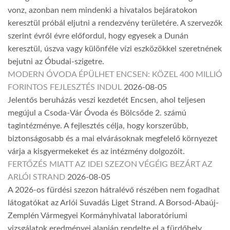
vonz, azonban nem mindenki a hivatalos bejáratokon
keresztül próbál eljutni a rendezvény területére. A szervezők
szerint évről évre előfordul, hogy egyesek a Dunán
keresztül, úszva vagy különféle vízi eszközökkel szeretnének
bejutni az Óbudai-szigetre.
MODERN ÓVODA ÉPÜLHET ENCSEN: KÖZEL 400 MILLIÓ
FORINTOS FEJLESZTÉS INDUL
2026-08-05
Jelentős beruházás veszi kezdetét Encsen, ahol teljesen
megújul a Csoda-Vár Óvoda és Bölcsőde 2. számú
tagintézménye. A fejlesztés célja, hogy korszerűbb,
biztonságosabb és a mai elvárásoknak megfelelő környezet
várja a kisgyermekeket és az intézmény dolgozóit.
FERTŐZÉS MIATT AZ IDEI SZEZON VÉGÉIG BEZÁRT AZ
ARLÓI STRAND
2026-08-05
A 2026-os fürdési szezon hátralévő részében nem fogadhat
látogatókat az Arlói Suvadás Liget Strand. A Borsod-Abaúj-
Zemplén Vármegyei Kormányhivatal laboratóriumi
vizsgálatok eredményei alapján rendelte el a fürdőhely