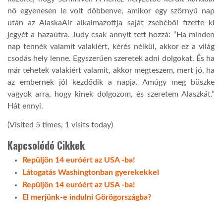
nő egyenesen le volt döbbenve, amikor egy szörnyű nap
LATIMO.HU
után az AlaskaAir alkalmazottja saját zsebéből fizette ki
jegyét a hazaútra. Judy csak annyit tett hozzá: “Ha minden
nap tennék valamit valakiért, kérés nélkül, akkor ez a világ
GLOBOBOOK
csodás hely lenne. Egyszerűen szeretek adni dolgokat. És ha
már tehetek valakiért valamit, akkor megteszem, mert jó, ha
az embernek jól kezdődik a napja. Amúgy meg büszke
vagyok arra, hogy kinek dolgozom, és szeretem Alaszkát.”
Hát ennyi.
(Visited 5 times, 1 visits today)
Kapcsolódó Cikkek
Repüljön 14 euróért az USA -ba!
Látogatás Washingtonban gyerekekkel
Repüljön 14 euróért az USA -ba!
El merjünk-e indulni Görögországba?