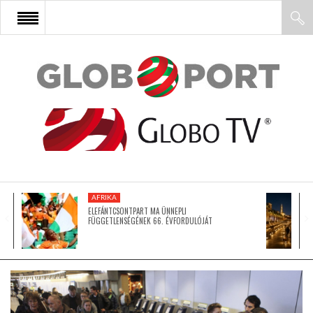
FŐOLDAL
AFRIKA
EURÓPA
AFRIKA
ÁZSIA
ELEFÁNTCSONTPART MA ÜNNEPLI
FÜGGETLENSÉGÉNEK 66. ÉVFORDULÓJÁT
ÉSZAK-AMERIKA
LATIN-AMERIKA