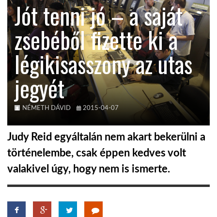
Jót tenni jó – a saját
KÖZEL-KELET
zsebéből fizette ki a
légikisasszony az utas
AUSZTRÁLIA
jegyét
A VILÁG ITTHON
NÉMETH DÁVID
2015-04-07
MÉDIA
Judy Reid egyáltalán nem akart bekerülni a
történelembe, csak éppen kedves volt
valakivel úgy, hogy nem is ismerte.
GLOBOTV BP
HÍR3D