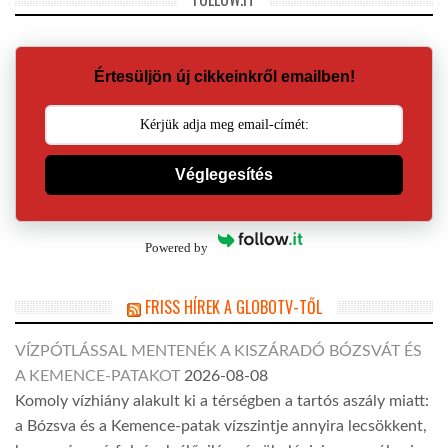
Értesüljön új cikkeinkről emailben!
Véglegesítés
Powered by
FRISS HÍREK A GLOBOTV-TŐL
VÍZPÓTLÁSSAL MENTENÉK A KISZÁRADÓ BÓZSVÁT ÉS
A KEMENCE-PATAKOT
2026-08-08
Komoly vízhiány alakult ki a térségben a tartós aszály miatt:
a Bózsva és a Kemence-patak vízszintje annyira lecsökkent,