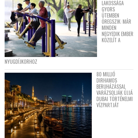
LAKOSSÁGA
GYORS
ÜTEMBEN
ÖREGSZIK: MÁR
MINDEN
NEGYEDIK EMBER
KÖZELÍT A
NYUGDÍJKORHOZ
80 MILLIÓ
DIRHAMOS
BERUHÁZÁSSAL
VARÁZSOLJÁK ÚJJÁ
DUBAI TÖRTÉNELMI
VÍZPARTJÁT