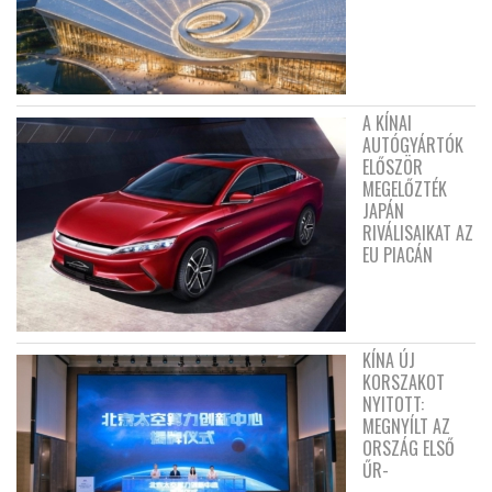
A KÍNAI
AUTÓGYÁRTÓK
ELŐSZÖR
MEGELŐZTÉK
JAPÁN
RIVÁLISAIKAT AZ
EU PIACÁN
KÍNA ÚJ
KORSZAKOT
NYITOTT:
MEGNYÍLT AZ
ORSZÁG ELSŐ
ŰR-