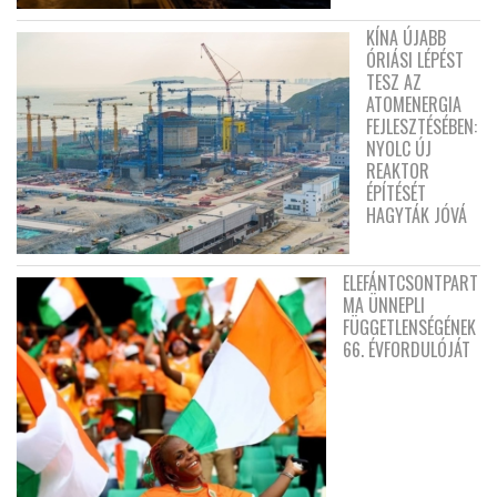
KÍNA ÚJABB
ÓRIÁSI LÉPÉST
TESZ AZ
ATOMENERGIA
FEJLESZTÉSÉBEN:
NYOLC ÚJ
REAKTOR
ÉPÍTÉSÉT
HAGYTÁK JÓVÁ
ELEFÁNTCSONTPART
MA ÜNNEPLI
FÜGGETLENSÉGÉNEK
66. ÉVFORDULÓJÁT