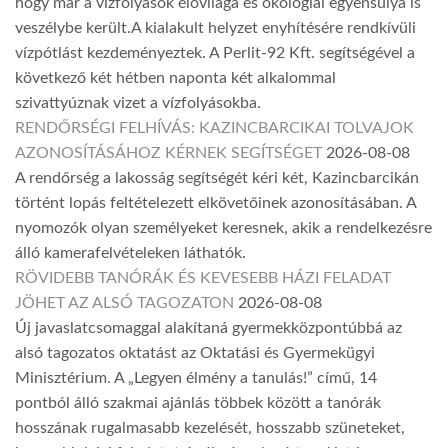
hogy már a vízfolyások élővilága és ökológiai egyensúlya is
veszélybe került.A kialakult helyzet enyhítésére rendkívüli
vízpótlást kezdeményeztek. A Perlit-92 Kft. segítségével a
következő két hétben naponta két alkalommal
szivattyúznak vizet a vízfolyásokba.
RENDŐRSÉGI FELHÍVÁS: KAZINCBARCIKAI TOLVAJOK
AZONOSÍTÁSÁHOZ KÉRNEK SEGÍTSÉGET
2026-08-08
A rendőrség a lakosság segítségét kéri két, Kazincbarcikán
történt lopás feltételezett elkövetőinek azonosításában. A
nyomozók olyan személyeket keresnek, akik a rendelkezésre
álló kamerafelvételeken láthatók.
RÖVIDEBB TANÓRÁK ÉS KEVESEBB HÁZI FELADAT
JÖHET AZ ALSÓ TAGOZATON
2026-08-08
Új javaslatcsomaggal alakítaná gyermekközpontúbbá az
alsó tagozatos oktatást az Oktatási és Gyermekügyi
Minisztérium. A „Legyen élmény a tanulás!” című, 14
pontból álló szakmai ajánlás többek között a tanórák
hosszának rugalmasabb kezelését, hosszabb szüneteket,