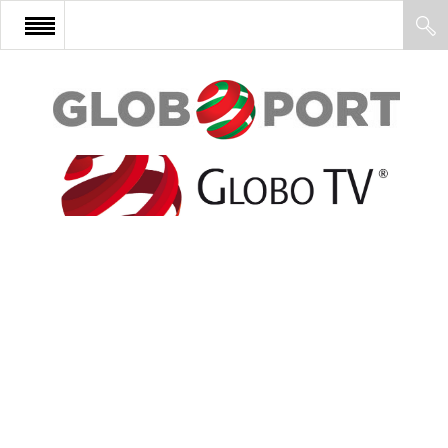
FŐOLDAL
AFRIKA
EURÓPA
ÁZSIA
ÉSZAK-AMERIKA
LATIN-AMERIKA