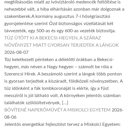
meghibásodás miatt az ivóvíztároló medencék feltöltése is
nehezebbé vált, a hiba elhárításán azonban már dolgoznak a
szakemberek.A kormány augusztus 7-i hőségriasztási
gyorsjelentése szerint Ózd biztonságos vízellátását két
távvezeték, egy 500-as és egy 600-as vezeték biztosítja.
TŰZ ÜTÖTT KI A BEKECSI-HEGYEN, A SZÁRAZ
NÖVÉNYZET MIATT GYORSAN TERJEDTEK A LÁNGOK
2026-08-07
Tűz keletkezett pénteken a délelőtti órákban a Bekecsi-
hegyen, más néven a Nagy-hegyen – számolt be róla a
Szerencsi Hírek. A beszámoló szerint a lángok több ponton
is gyorsan terjedtek a kiszáradt, földközeli növényzetben. A
tűz időnként a fák lombkoronáját is elérte, így a füst
messziről is jól látható volt. A környéken jelentős számban
találhatók szőlőültetvények, […]
BŐVÍTENÉ NAPERŐMŰVÉT A MISKOLCI EGYETEM
2026-
08-06
Jelentős energetikai fejlesztést tervez a Miskolci Egyetem: