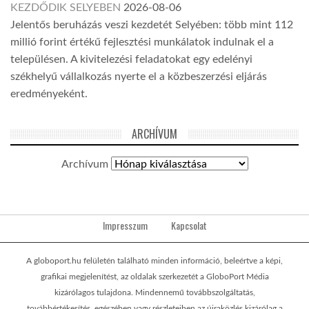
KEZDŐDIK SELYEBEN
2026-08-06
Jelentős beruházás veszi kezdetét Selyében: több mint 112
millió forint értékű fejlesztési munkálatok indulnak el a
településen. A kivitelezési feladatokat egy edelényi
székhelyű vállalkozás nyerte el a közbeszerzési eljárás
eredményeként.
ARCHÍVUM
Archívum
Impresszum
Kapcsolat
A globoport.hu felületén található minden információ, beleértve a képi,
grafikai megjelenítést, az oldalak szerkezetét a GloboPort Média
kizárólagos tulajdona. Mindennemű továbbszolgáltatás,
továbbértékesítés, egészében vagy részleteiben az újraközlés kizárólag a