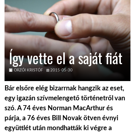
TROPICALMAGAZIN
GLOBOTV
Így vette el a saját fiát
AFRIKA TUDÁSTÁR
A NAP SZÉPE
ORZÓI KRISTÓF
2015-05-30
Bár elsőre elég bizarrnak hangzik az eset,
LINKTR.EE
egy igazán szívmelengető történetről van
szó. A 74 éves Norman MacArthur és
GLOBOZSARU
párja, a 76 éves Bill Novak ötven évnyi
együttlét után mondhatták ki végre a
DOBRAVERO.HU