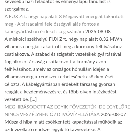
kevesebb házi feladatot és élményalapú tanulást is
szorgalmaz.
A FUX Zrt. négy nap alatt 8 Megawatt energiát takarított
meg - A társadalmi felelősségvállalás fontos a
kábelgyártásban érdekelt cég számára
2026-08-08
A miskolci székhelyű FUX Zrt. négy nap alatt 8,32 MWh
villamos energiát takarított meg a kormány felhívásához
csatlakozva. A szabad és szigetelt vezetékek gyártásával
foglalkozó társaság csatlakozott a kormány azon
felhívásához, amely az országos hőhullám idején a
villamosenergia-rendszer terhelésének csökkentését
célozta. A kábelgyártásban érdekelt társaság gyorsan
reagált a kezdeményezésre, és több olyan intézkedést
vezetett be, […]
MEGHIBÁSODOTT AZ EGYIK FŐVEZETÉK, DE EGYELŐRE
NINCS VESZÉLYBEN ÓZD IVÓVÍZELLÁTÁSA
2026-08-07
Műszaki hiba miatt csökkentett kapacitással működik az
ózdi vízellátó rendszer egyik fő távvezetéke. A