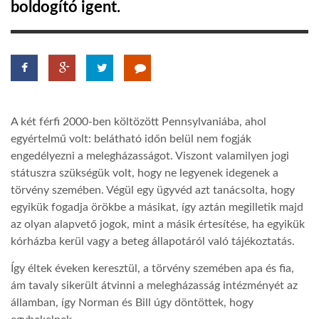
boldogító igent.
LATIMO.HU
GLOBOBOOK
A két férfi 2000-ben költözött Pennsylvaniába, ahol
egyértelmű volt: belátható időn belül nem fogják
engedélyezni a melegházasságot. Viszont valamilyen jogi
státuszra szükségük volt, hogy ne legyenek idegenek a
törvény szemében. Végül egy ügyvéd azt tanácsolta, hogy
egyikük fogadja örökbe a másikat, így aztán megilletik majd
az olyan alapvető jogok, mint a másik értesítése, ha egyikük
kórházba kerül vagy a beteg állapotáról való tájékoztatás.
Így éltek éveken keresztül, a törvény szemében apa és fia,
ám tavaly sikerült átvinni a melegházasság intézményét az
államban, így Norman és Bill úgy döntöttek, hogy