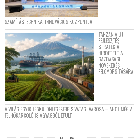
SZÁMÍTÁSTECHNIKAI INNOVÁCIÓS KÖZPONTJA
TANZÁNIA ÚJ
FEJLESZTÉSI
STRATÉGIÁT
HIRDETETT A
GAZDASÁGI
NÖVEKEDÉS
FELGYORSÍTÁSÁRA
A VILÁG EGYIK LEGKÜLÖNLEGESEBB SIVATAGI VÁROSA – AHOL MÉG A
FELHŐKARCOLÓ IS AGYAGBÓL ÉPÜLT
FOLLOW.IT