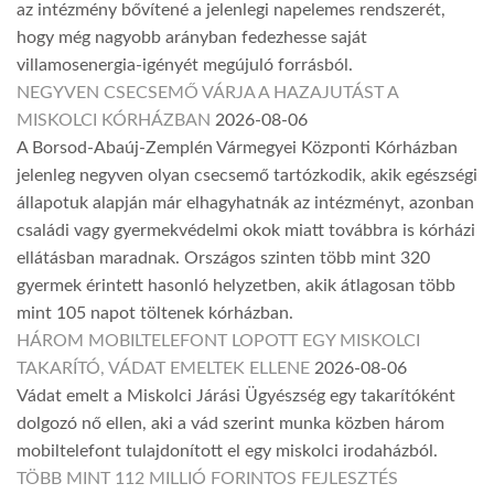
az intézmény bővítené a jelenlegi napelemes rendszerét,
hogy még nagyobb arányban fedezhesse saját
villamosenergia-igényét megújuló forrásból.
NEGYVEN CSECSEMŐ VÁRJA A HAZAJUTÁST A
MISKOLCI KÓRHÁZBAN
2026-08-06
A Borsod-Abaúj-Zemplén Vármegyei Központi Kórházban
jelenleg negyven olyan csecsemő tartózkodik, akik egészségi
állapotuk alapján már elhagyhatnák az intézményt, azonban
családi vagy gyermekvédelmi okok miatt továbbra is kórházi
ellátásban maradnak. Országos szinten több mint 320
gyermek érintett hasonló helyzetben, akik átlagosan több
mint 105 napot töltenek kórházban.
HÁROM MOBILTELEFONT LOPOTT EGY MISKOLCI
TAKARÍTÓ, VÁDAT EMELTEK ELLENE
2026-08-06
Vádat emelt a Miskolci Járási Ügyészség egy takarítóként
dolgozó nő ellen, aki a vád szerint munka közben három
mobiltelefont tulajdonított el egy miskolci irodaházból.
TÖBB MINT 112 MILLIÓ FORINTOS FEJLESZTÉS