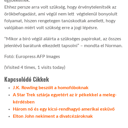
egybekelnek.
Ehhez persze arra volt szükség, hogy érvénytelenítsék az
örökbefogadást, ami végül nem lett végtelenül bonyolult
folyamat, hiszen rengetegen tanúskodtak amellett, hogy
valójában miért volt szükség erre a jogi lépésre.
“Mikor a bíró végül aláírta a szükséges papírokat, az összes
jelenlévő barátunk elkezdett tapsolni” – mondta el Norman.
Fotó: Europress AFP Images
(Visited 4 times, 1 visits today)
Kapcsolódó Cikkek
J.K. Rowling beszólt a homofóboknak
A Star Trek sztárja egyetért az ír pékekkel a meleg-
kérdésben
Három nő és egy kicsi-rendhagyó amerikai esküvő
Elton John nekiment a divatcézároknak