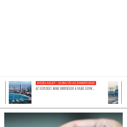
KÖZEL-KELET
AUSZTRÁLIA
A VILÁG ITTHON
MÉDIA
KÖZEL-KELET - DUBAJ ÉS AZ EMIRÁTUSOK
AZ EGYESÜLT ARAB EMÍRSÉGEK A VILÁG EGYIK…
GLOBOTV BP
HÍR3D