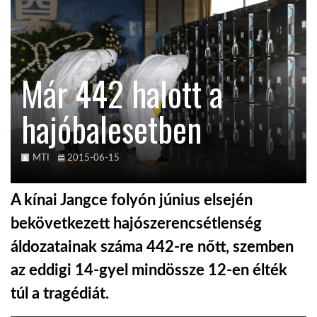
KÖZEL-KELET
Már 442 halott a
AUSZTRÁLIA
hajóbalesetben
A VILÁG ITTHON
MTI
2015-06-15
MÉDIA
A kínai Jangce folyón június elsején
bekövetkezett hajószerencsétlenség
áldozatainak száma 442-re nőtt, szemben
GLOBOTV BP
az eddigi 14-gyel mindössze 12-en élték
túl a tragédiát.
HÍR3D