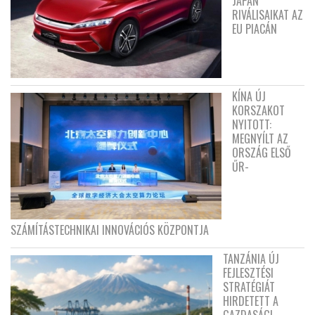
JAPÁN
RIVÁLISAIKAT AZ
EU PIACÁN
KÍNA ÚJ
KORSZAKOT
NYITOTT:
MEGNYÍLT AZ
ORSZÁG ELSŐ
ŰR-
SZÁMÍTÁSTECHNIKAI INNOVÁCIÓS KÖZPONTJA
TANZÁNIA ÚJ
FEJLESZTÉSI
STRATÉGIÁT
HIRDETETT A
GAZDASÁGI