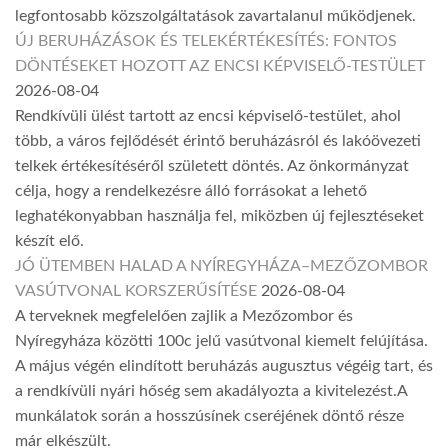
legfontosabb közszolgáltatások zavartalanul működjenek.
ÚJ BERUHÁZÁSOK ÉS TELEKÉRTÉKESÍTÉS: FONTOS
DÖNTÉSEKET HOZOTT AZ ENCSI KÉPVISELŐ-TESTÜLET
2026-08-04
Rendkívüli ülést tartott az encsi képviselő-testület, ahol
több, a város fejlődését érintő beruházásról és lakóövezeti
telkek értékesítéséről született döntés. Az önkormányzat
célja, hogy a rendelkezésre álló forrásokat a lehető
leghatékonyabban használja fel, miközben új fejlesztéseket
készít elő.
JÓ ÜTEMBEN HALAD A NYÍREGYHÁZA–MEZŐZOMBOR
VASÚTVONAL KORSZERŰSÍTÉSE
2026-08-04
A terveknek megfelelően zajlik a Mezőzombor és
Nyíregyháza közötti 100c jelű vasútvonal kiemelt felújítása.
A május végén elindított beruházás augusztus végéig tart, és
a rendkívüli nyári hőség sem akadályozta a kivitelezést.A
munkálatok során a hosszúsínek cseréjének döntő része
már elkészült.