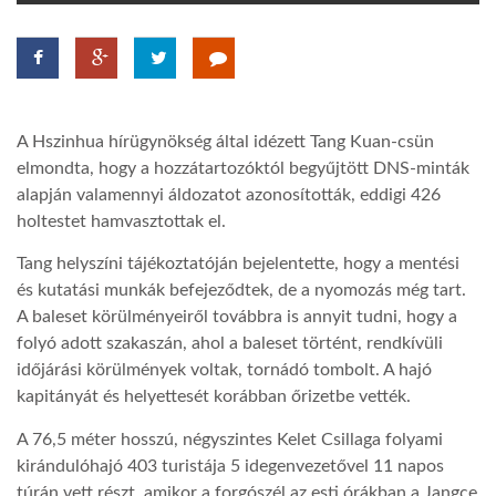
TROPICALMAGAZIN
GLOBOTV
A Hszinhua hírügynökség által idézett Tang Kuan-csün
elmondta, hogy a hozzátartozóktól begyűjtött DNS-minták
AFRIKA TUDÁSTÁR
alapján valamennyi áldozatot azonosították, eddigi 426
holtestet hamvasztottak el.
A NAP SZÉPE
Tang helyszíni tájékoztatóján bejelentette, hogy a mentési
és kutatási munkák befejeződtek, de a nyomozás még tart.
A baleset körülményeiről továbbra is annyit tudni, hogy a
LINKTR.EE
folyó adott szakaszán, ahol a baleset történt, rendkívüli
időjárási körülmények voltak, tornádó tombolt. A hajó
kapitányát és helyettesét korábban őrizetbe vették.
GLOBOZSARU
A 76,5 méter hosszú, négyszintes Kelet Csillaga folyami
kirándulóhajó 403 turistája 5 idegenvezetővel 11 napos
DOBRAVERO.HU
túrán vett részt, amikor a forgószél az esti órákban a Jangce