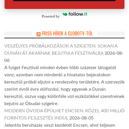
Powered by
FRISS HÍREK A GLOBOTV-TŐL
VESZÉLYES PRÓBÁLKOZÁSOK A SZIGETEN: SOKAN A
DUNÁN ÁT AKARNAK BEJUTNI A FESZTIVÁLRA
2026-08-
06
A Sziget Fesztivál minden évben több százezer látogatót
vonz, azonban nem mindenki a hivatalos bejáratokon
keresztül próbál eljutni a rendezvény területére. A szervezők
szerint évről évre előfordul, hogy egyesek a Dunán
keresztül, úszva vagy különféle vízi eszközökkel szeretnének
bejutni az Óbudai-szigetre.
MODERN ÓVODA ÉPÜLHET ENCSEN: KÖZEL 400 MILLIÓ
FORINTOS FEJLESZTÉS INDUL
2026-08-05
Jelentős beruházás veszi kezdetét Encsen, ahol teljesen