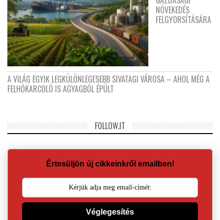
NÖVEKEDÉS
FELGYORSÍTÁSÁRA
A VILÁG EGYIK LEGKÜLÖNLEGESEBB SIVATAGI VÁROSA – AHOL MÉG A
FELHŐKARCOLÓ IS AGYAGBÓL ÉPÜLT
FOLLOW.IT
Értesüljön új cikkeinkről emailben!
Véglegesítés