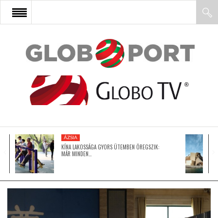
FŐOLDAL
AFRIKA
EURÓPA
ÁZSIA
ÁZSIA
KÍNA LAKOSSÁGA GYORS ÜTEMBEN ÖREGSZIK:
MÁR MINDEN…
ÉSZAK-AMERIKA
LATIN-AMERIKA