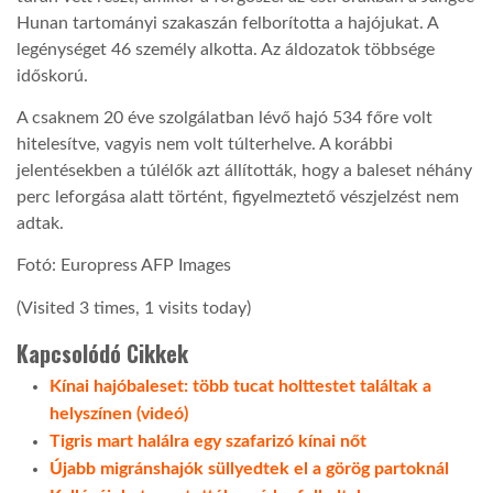
Hunan tartományi szakaszán felborította a hajójukat. A
LATIMO.HU
legénységet 46 személy alkotta. Az áldozatok többsége
időskorú.
A csaknem 20 éve szolgálatban lévő hajó 534 főre volt
GLOBOBOOK
hitelesítve, vagyis nem volt túlterhelve. A korábbi
jelentésekben a túlélők azt állították, hogy a baleset néhány
perc leforgása alatt történt, figyelmeztető vészjelzést nem
adtak.
Fotó: Europress AFP Images
(Visited 3 times, 1 visits today)
Kapcsolódó Cikkek
Kínai hajóbaleset: több tucat holttestet találtak a
helyszínen (videó)
Tigris mart halálra egy szafarizó kínai nőt
Újabb migránshajók süllyedtek el a görög partoknál