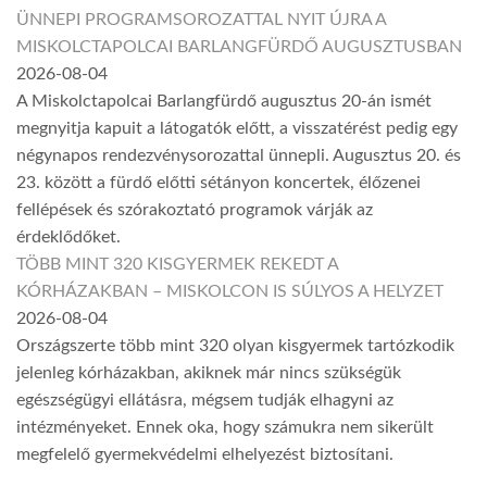
ÜNNEPI PROGRAMSOROZATTAL NYIT ÚJRA A
MISKOLCTAPOLCAI BARLANGFÜRDŐ AUGUSZTUSBAN
2026-08-04
A Miskolctapolcai Barlangfürdő augusztus 20-án ismét
megnyitja kapuit a látogatók előtt, a visszatérést pedig egy
négynapos rendezvénysorozattal ünnepli. Augusztus 20. és
23. között a fürdő előtti sétányon koncertek, élőzenei
fellépések és szórakoztató programok várják az
érdeklődőket.
TÖBB MINT 320 KISGYERMEK REKEDT A
KÓRHÁZAKBAN – MISKOLCON IS SÚLYOS A HELYZET
2026-08-04
Országszerte több mint 320 olyan kisgyermek tartózkodik
jelenleg kórházakban, akiknek már nincs szükségük
egészségügyi ellátásra, mégsem tudják elhagyni az
intézményeket. Ennek oka, hogy számukra nem sikerült
megfelelő gyermekvédelmi elhelyezést biztosítani.