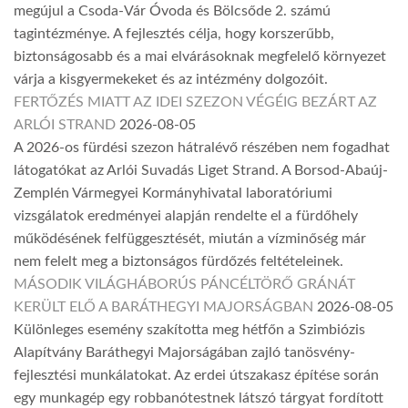
megújul a Csoda-Vár Óvoda és Bölcsőde 2. számú
tagintézménye. A fejlesztés célja, hogy korszerűbb,
biztonságosabb és a mai elvárásoknak megfelelő környezet
várja a kisgyermekeket és az intézmény dolgozóit.
FERTŐZÉS MIATT AZ IDEI SZEZON VÉGÉIG BEZÁRT AZ
ARLÓI STRAND
2026-08-05
A 2026-os fürdési szezon hátralévő részében nem fogadhat
látogatókat az Arlói Suvadás Liget Strand. A Borsod-Abaúj-
Zemplén Vármegyei Kormányhivatal laboratóriumi
vizsgálatok eredményei alapján rendelte el a fürdőhely
működésének felfüggesztését, miután a vízminőség már
nem felelt meg a biztonságos fürdőzés feltételeinek.
MÁSODIK VILÁGHÁBORÚS PÁNCÉLTÖRŐ GRÁNÁT
KERÜLT ELŐ A BARÁTHEGYI MAJORSÁGBAN
2026-08-05
Különleges esemény szakította meg hétfőn a Szimbiózis
Alapítvány Baráthegyi Majorságában zajló tanösvény-
fejlesztési munkálatokat. Az erdei útszakasz építése során
egy munkagép egy robbanótestnek látszó tárgyat fordított