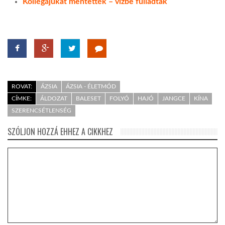
Kollégájukat mentették – vízbe fulladtak
ROVAT:
ÁZSIA
ÁZSIA - ÉLETMÓD
CÍMKE:
ÁLDOZAT
BALESET
FOLYÓ
HAJÓ
JANGCE
KÍNA
SZERENCSÉTLENSÉG
SZÓLJON HOZZÁ EHHEZ A CIKKHEZ