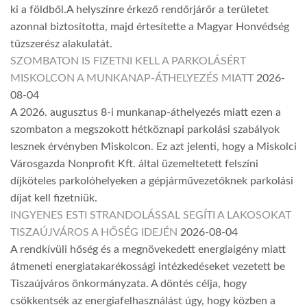
ki a földből.A helyszínre érkező rendőrjárőr a területet
azonnal biztosította, majd értesítette a Magyar Honvédség
tűzszerész alakulatát.
SZOMBATON IS FIZETNI KELL A PARKOLÁSÉRT
MISKOLCON A MUNKANAP-ÁTHELYEZÉS MIATT
2026-
08-04
A 2026. augusztus 8-i munkanap-áthelyezés miatt ezen a
szombaton a megszokott hétköznapi parkolási szabályok
lesznek érvényben Miskolcon. Ez azt jelenti, hogy a Miskolci
Városgazda Nonprofit Kft. által üzemeltetett felszíni
díjköteles parkolóhelyeken a gépjárművezetőknek parkolási
díjat kell fizetniük.
INGYENES ESTI STRANDOLÁSSAL SEGÍTI A LAKOSOKAT
TISZAÚJVÁROS A HŐSÉG IDEJÉN
2026-08-04
A rendkívüli hőség és a megnövekedett energiaigény miatt
átmeneti energiatakarékossági intézkedéseket vezetett be
Tiszaújváros önkormányzata. A döntés célja, hogy
csökkentsék az energiafelhasználást úgy, hogy közben a