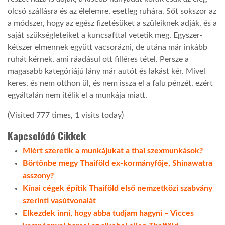
olcsó szállásra és az élelemre, esetleg ruhára. Sőt sokszor az
a módszer, hogy az egész fizetésüket a szüleiknek adják, és a
saját szükségleteiket a kuncsafttal vetetik meg. Egyszer-
kétszer elmennek együtt vacsorázni, de utána már inkább
ruhát kérnek, ami ráadásul ott filléres tétel. Persze a
magasabb kategóriájú lány már autót és lakást kér. Mivel
keres, és nem otthon ül, és nem issza el a falu pénzét, ezért
egyáltalán nem ítélik el a munkája miatt.
(Visited 777 times, 1 visits today)
Kapcsolódó Cikkek
Miért szeretik a munkájukat a thai szexmunkások?
Börtönbe megy Thaiföld ex-kormányfője, Shinawatra
asszony?
Kínai cégek építik Thaiföld első nemzetközi szabvány
szerinti vasútvonalát
Elkezdek inni, hogy abba tudjam hagyni – Vicces