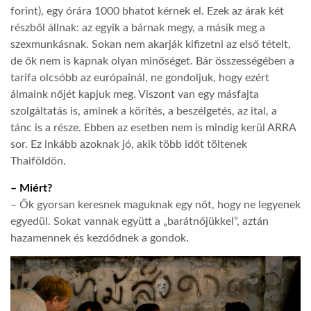
forint), egy órára 1000 bhatot kérnek el. Ezek az árak két
részből állnak: az egyik a bárnak megy, a másik meg a
szexmunkásnak. Sokan nem akarják kifizetni az első tételt,
de ők nem is kapnak olyan minőséget. Bár összességében a
tarifa olcsóbb az európainál, ne gondoljuk, hogy ezért
álmaink nőjét kapjuk meg. Viszont van egy másfajta
szolgáltatás is, aminek a körítés, a beszélgetés, az ital, a
tánc is a része. Ebben az esetben nem is mindig kerül ARRA
sor. Ez inkább azoknak jó, akik több időt töltenek
Thaiföldön.
– Miért?
– Ők gyorsan keresnek maguknak egy nőt, hogy ne legyenek
egyedül. Sokat vannak együtt a „barátnőjükkel”, aztán
hazamennek és kezdődnek a gondok.