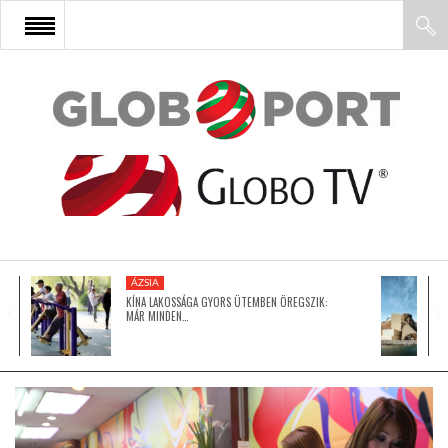
FŐOLDAL
AFRIKA
EURÓPA
ÁZSIA
ÁZSIA
KÍNA LAKOSSÁGA GYORS ÜTEMBEN ÖREGSZIK:
MÁR MINDEN…
ÉSZAK-AMERIKA
LATIN-AMERIKA