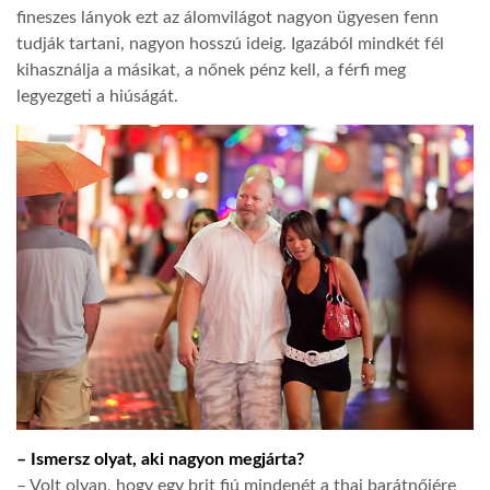
fineszes lányok ezt az álomvilágot nagyon ügyesen fenn
tudják tartani, nagyon hosszú ideig. Igazából mindkét fél
kihasználja a másikat, a nőnek pénz kell, a férfi meg
legyezgeti a hiúságát.
– Ismersz olyat, aki nagyon megjárta?
– Volt olyan, hogy egy brit fiú mindenét a thai barátnőjére