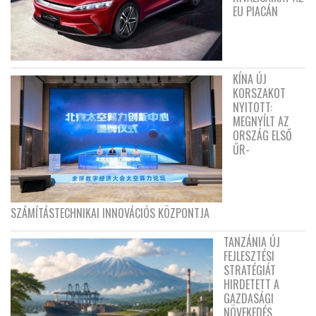
EU PIACÁN
KÍNA ÚJ
KORSZAKOT
NYITOTT:
MEGNYÍLT AZ
ORSZÁG ELSŐ
ŰR-
SZÁMÍTÁSTECHNIKAI INNOVÁCIÓS KÖZPONTJA
TANZÁNIA ÚJ
FEJLESZTÉSI
STRATÉGIÁT
HIRDETETT A
GAZDASÁGI
NÖVEKEDÉS