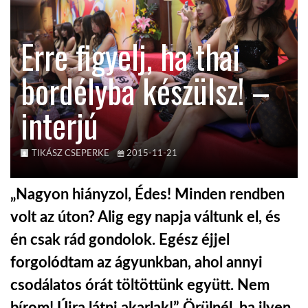
KÖZEL-KELET
Erre figyelj, ha thai
bordélyba készülsz! –
AUSZTRÁLIA
interjú
A VILÁG ITTHON
TIKÁSZ CSEPERKE
2015-11-21
MÉDIA
„Nagyon hiányzol, Édes! Minden rendben
volt az úton? Alig egy napja váltunk el, és
én csak rád gondolok. Egész éjjel
GLOBOTV BP
forgolódtam az ágyunkban, ahol annyi
csodálatos órát töltöttünk együtt. Nem
HÍR3D