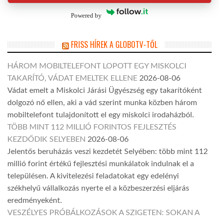
Powered by
FRISS HÍREK A GLOBOTV-TŐL
HÁROM MOBILTELEFONT LOPOTT EGY MISKOLCI
TAKARÍTÓ, VÁDAT EMELTEK ELLENE
2026-08-06
Vádat emelt a Miskolci Járási Ügyészség egy takarítóként
dolgozó nő ellen, aki a vád szerint munka közben három
mobiltelefont tulajdonított el egy miskolci irodaházból.
TÖBB MINT 112 MILLIÓ FORINTOS FEJLESZTÉS
KEZDŐDIK SELYEBEN
2026-08-06
Jelentős beruházás veszi kezdetét Selyében: több mint 112
millió forint értékű fejlesztési munkálatok indulnak el a
településen. A kivitelezési feladatokat egy edelényi
székhelyű vállalkozás nyerte el a közbeszerzési eljárás
eredményeként.
VESZÉLYES PRÓBÁLKOZÁSOK A SZIGETEN: SOKAN A