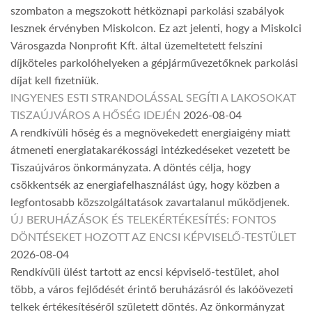
szombaton a megszokott hétköznapi parkolási szabályok
lesznek érvényben Miskolcon. Ez azt jelenti, hogy a Miskolci
Városgazda Nonprofit Kft. által üzemeltetett felszíni
díjköteles parkolóhelyeken a gépjárművezetőknek parkolási
díjat kell fizetniük.
INGYENES ESTI STRANDOLÁSSAL SEGÍTI A LAKOSOKAT
TISZAÚJVÁROS A HŐSÉG IDEJÉN
2026-08-04
A rendkívüli hőség és a megnövekedett energiaigény miatt
átmeneti energiatakarékossági intézkedéseket vezetett be
Tiszaújváros önkormányzata. A döntés célja, hogy
csökkentsék az energiafelhasználást úgy, hogy közben a
legfontosabb közszolgáltatások zavartalanul működjenek.
ÚJ BERUHÁZÁSOK ÉS TELEKÉRTÉKESÍTÉS: FONTOS
DÖNTÉSEKET HOZOTT AZ ENCSI KÉPVISELŐ-TESTÜLET
2026-08-04
Rendkívüli ülést tartott az encsi képviselő-testület, ahol
több, a város fejlődését érintő beruházásról és lakóövezeti
telkek értékesítéséről született döntés. Az önkormányzat