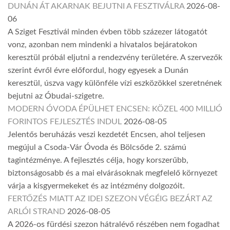
DUNÁN ÁT AKARNAK BEJUTNI A FESZTIVÁLRA
2026-08-
06
A Sziget Fesztivál minden évben több százezer látogatót
vonz, azonban nem mindenki a hivatalos bejáratokon
keresztül próbál eljutni a rendezvény területére. A szervezők
szerint évről évre előfordul, hogy egyesek a Dunán
keresztül, úszva vagy különféle vízi eszközökkel szeretnének
bejutni az Óbudai-szigetre.
MODERN ÓVODA ÉPÜLHET ENCSEN: KÖZEL 400 MILLIÓ
FORINTOS FEJLESZTÉS INDUL
2026-08-05
Jelentős beruházás veszi kezdetét Encsen, ahol teljesen
megújul a Csoda-Vár Óvoda és Bölcsőde 2. számú
tagintézménye. A fejlesztés célja, hogy korszerűbb,
biztonságosabb és a mai elvárásoknak megfelelő környezet
várja a kisgyermekeket és az intézmény dolgozóit.
FERTŐZÉS MIATT AZ IDEI SZEZON VÉGÉIG BEZÁRT AZ
ARLÓI STRAND
2026-08-05
A 2026-os fürdési szezon hátralévő részében nem fogadhat