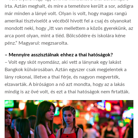
írta. Aztán meghalt, és mire a temetésre került a sor, addigra
már minden a lányé volt. Olyan is volt, hogy magas rangú
amerikai tisztviselőt a vécéből hívott fel a csaj és olyanokat
mondott neki, hogy „itt van mellettem a közös gyerekünk, az
arca pont olyan, mint a tiéd. Bölcsődére és iskolára kéne
pénz.” Magyarul: megzsarolta.
– Mennyire asszisztálnak ehhez a thai hatóságok?
– Volt egy skót nyomdász, aki vett a lánynak egy lakást
Bangkok külvárosában. Aztán egyszer csak megjelentek a
lány rokonai, illetve a thai férje, és nagyon megverték,
elzavarták. A bíróságon a nő azt mondta, hogy az a lakás
mindig is az övé volt, és ezt a thai hatóságok nem firtatták.