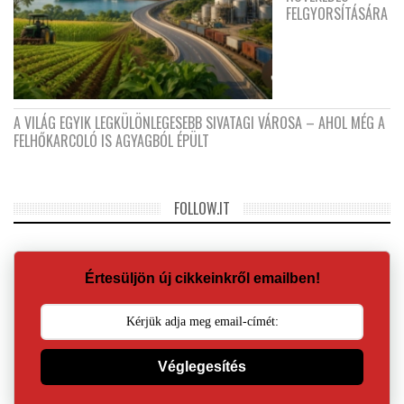
FELGYORSÍTÁSÁRA
A VILÁG EGYIK LEGKÜLÖNLEGESEBB SIVATAGI VÁROSA – AHOL MÉG A
FELHŐKARCOLÓ IS AGYAGBÓL ÉPÜLT
FOLLOW.IT
Értesüljön új cikkeinkről emailben!
Véglegesítés