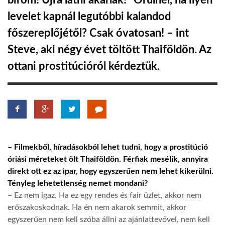
bírom! Újra látni akarlak!” Örülnél, ha ilyen
levelet kapnál legutóbbi kalandod
TROPICALMAGAZIN
főszereplőjétől? Csak óvatosan! – int
Steve, aki négy évet töltött Thaiföldön. Az
GLOBOTV
ottani prostitúcióról kérdeztük.
AFRIKA TUDÁSTÁR
A NAP SZÉPE
– Filmekből, híradásokból lehet tudni, hogy a prostitúció
LINKTR.EE
óriási méreteket ölt Thaiföldön. Férfiak mesélik, annyira
direkt ott ez az ipar, hogy egyszerűen nem lehet kikerülni.
GLOBOZSARU
Tényleg lehetetlenség nemet mondani?
– Ez nem igaz. Ha ez egy rendes és fair üzlet, akkor nem
erőszakoskodnak. Ha én nem akarok semmit, akkor
DOBRAVERO.HU
egyszerűen nem kell szóba állni az ajánlattevővel, nem kell