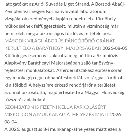
látogatókat az Arlói Suvadás Liget Strand. A Borsod-Abaúj-
Zemplén Vármegyei Kormányhivatal laboratóriumi
vizsgálatok eredményei alapján rendelte el a fürdőhely
működésének felfüggesztését, miután a vízminőség már
nem felelt meg a biztonságos fürdőzés feltételeinek.
MÁSODIK VILÁGHÁBORÚS PÁNCÉLTÖRŐ GRÁNÁT
KERÜLT ELŐ A BARÁTHEGYI MAJORSÁGBAN
2026-08-05
Különleges esemény szakította meg hétfőn a Szimbiózis
Alapítvány Baráthegyi Majorságában zajló tanösvény-
fejlesztési munkálatokat. Az erdei útszakasz építése során
egy munkagép egy robbanótestnek látszó tárgyat fordított
ki a földből.A helyszínre érkező rendőrjárőr a területet
azonnal biztosította, majd értesítette a Magyar Honvédség
tűzszerész alakulatát.
SZOMBATON IS FIZETNI KELL A PARKOLÁSÉRT
MISKOLCON A MUNKANAP-ÁTHELYEZÉS MIATT
2026-
08-04
A 2026. augusztus 8-i munkanap-áthelyezés miatt ezen a