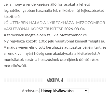
célja, hogy a rendelkezésre álló forrásokat a lehető
leghatékonyabban használja fel, miközben új fejlesztéseket
készít elő.
JÓ ÜTEMBEN HALAD A NYÍREGYHÁZA–MEZŐZOMBOR
VASÚTVONAL KORSZERŰSÍTÉSE
2026-08-04
A terveknek megfelelően zajlik a Mezőzombor és
Nyíregyháza közötti 100c jelű vasútvonal kiemelt felújítása.
A május végén elindított beruházás augusztus végéig tart, és
a rendkívüli nyári hőség sem akadályozta a kivitelezést.A
munkálatok során a hosszúsínek cseréjének döntő része
már elkészült.
ARCHÍVUM
Archívum