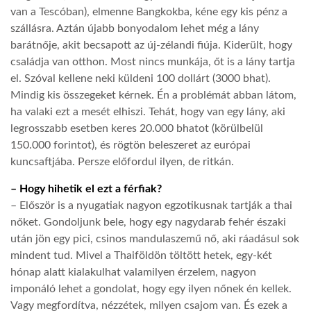
van a Tescóban), elmenne Bangkokba, kéne egy kis pénz a
szállásra. Aztán újabb bonyodalom lehet még a lány
barátnője, akit becsapott az új-zélandi fiúja. Kiderült, hogy
családja van otthon. Most nincs munkája, őt is a lány tartja
el. Szóval kellene neki küldeni 100 dollárt (3000 bhat).
Mindig kis összegeket kérnek. Én a problémát abban látom,
ha valaki ezt a mesét elhiszi. Tehát, hogy van egy lány, aki
legrosszabb esetben keres 20.000 bhatot (körülbelül
150.000 forintot), és rögtön beleszeret az európai
kuncsaftjába. Persze előfordul ilyen, de ritkán.
– Hogy hihetik el ezt a férfiak?
– Először is a nyugatiak nagyon egzotikusnak tartják a thai
nőket. Gondoljunk bele, hogy egy nagydarab fehér északi
után jön egy pici, csinos mandulaszemű nő, aki ráadásul sok
mindent tud. Mivel a Thaiföldön töltött hetek, egy-két
hónap alatt kialakulhat valamilyen érzelem, nagyon
imponáló lehet a gondolat, hogy egy ilyen nőnek én kellek.
Vagy megfordítva, nézzétek, milyen csajom van. És ezek a