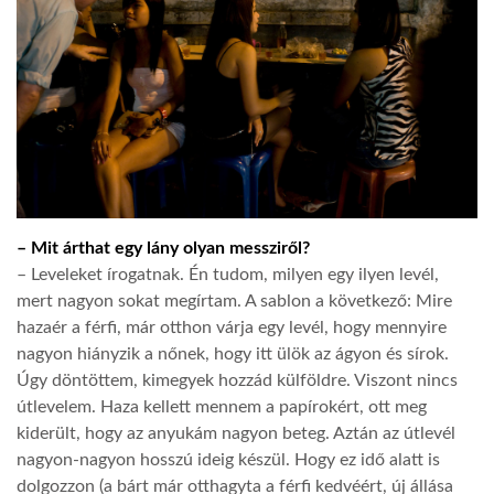
– Mit árthat egy lány olyan messziről?
– Leveleket írogatnak. Én tudom, milyen egy ilyen levél,
mert nagyon sokat megírtam. A sablon a következő: Mire
hazaér a férfi, már otthon várja egy levél, hogy mennyire
nagyon hiányzik a nőnek, hogy itt ülök az ágyon és sírok.
Úgy döntöttem, kimegyek hozzád külföldre. Viszont nincs
útlevelem. Haza kellett mennem a papírokért, ott meg
kiderült, hogy az anyukám nagyon beteg. Aztán az útlevél
nagyon-nagyon hosszú ideig készül. Hogy ez idő alatt is
dolgozzon (a bárt már otthagyta a férfi kedvéért, új állása