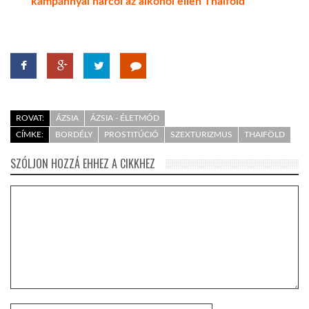
kampánnyal harcol az alkohol ellen Thaiföld
ROVAT:
ÁZSIA
ÁZSIA - ÉLETMÓD
CÍMKE:
BORDÉLY
PROSTITÚCIÓ
SZEXTURIZMUS
THAIFÖLD
SZÓLJON HOZZÁ EHHEZ A CIKKHEZ