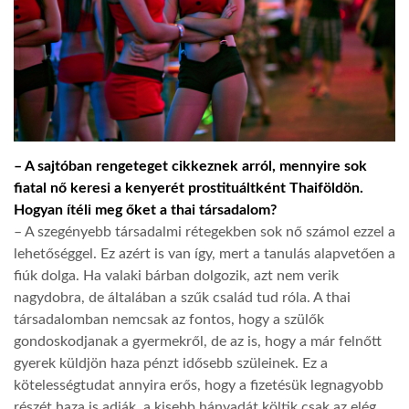
– A sajtóban rengeteget cikkeznek arról, mennyire sok
fiatal nő keresi a kenyerét prostituáltként Thaiföldön.
Hogyan ítéli meg őket a thai társadalom?
– A szegényebb társadalmi rétegekben sok nő számol ezzel a
lehetőséggel. Ez azért is van így, mert a tanulás alapvetően a
fiúk dolga. Ha valaki bárban dolgozik, azt nem verik
nagydobra, de általában a szűk család tud róla. A thai
társadalomban nemcsak az fontos, hogy a szülők
gondoskodjanak a gyermekről, de az is, hogy a már felnőtt
gyerek küldjön haza pénzt idősebb szüleinek. Ez a
kötelességtudat annyira erős, hogy a fizetésük legnagyobb
részét haza is adják, a kisebb hányadát költik csak az elég