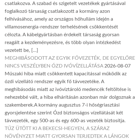
csatlakozva. A szabad és szigetelt vezetékek gyártásával
foglalkozó társaság csatlakozott a kormány azon
felhívásához, amely az országos hőhullám idején a
villamosenergia-rendszer terhelésének csökkentését
célozta. A kábelgyártásban érdekelt társaság gyorsan
reagált a kezdeményezésre, és több olyan intézkedést
vezetett be, […]
MEGHIBÁSODOTT AZ EGYIK FŐVEZETÉK, DE EGYELŐRE
NINCS VESZÉLYBEN ÓZD IVÓVÍZELLÁTÁSA
2026-08-07
Műszaki hiba miatt csökkentett kapacitással működik az
ózdi vízellátó rendszer egyik fő távvezetéke. A
meghibásodás miatt az ivóvíztároló medencék feltöltése is
nehezebbé vált, a hiba elhárításán azonban már dolgoznak a
szakemberek.A kormány augusztus 7-i hőségriasztási
gyorsjelentése szerint Ózd biztonságos vízellátását két
távvezeték, egy 500-as és egy 600-as vezeték biztosítja.
TŰZ ÜTÖTT KI A BEKECSI-HEGYEN, A SZÁRAZ
NÖVÉNYZET MIATT GYORSAN TERJEDTEK A LÁNGOK