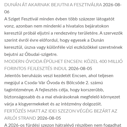
DUNÁN ÁT AKARNAK BEJUTNI A FESZTIVÁLRA
2026-08-
06
A Sziget Fesztivál minden évben több százezer látogatót
vonz, azonban nem mindenki a hivatalos bejáratokon
keresztül próbál eljutni a rendezvény területére. A szervezők
szerint évről évre előfordul, hogy egyesek a Dunán
keresztül, úszva vagy különféle vízi eszközökkel szeretnének
bejutni az Óbudai-szigetre.
MODERN ÓVODA ÉPÜLHET ENCSEN: KÖZEL 400 MILLIÓ
FORINTOS FEJLESZTÉS INDUL
2026-08-05
Jelentős beruházás veszi kezdetét Encsen, ahol teljesen
megújul a Csoda-Vár Óvoda és Bölcsőde 2. számú
tagintézménye. A fejlesztés célja, hogy korszerűbb,
biztonságosabb és a mai elvárásoknak megfelelő környezet
várja a kisgyermekeket és az intézmény dolgozóit.
FERTŐZÉS MIATT AZ IDEI SZEZON VÉGÉIG BEZÁRT AZ
ARLÓI STRAND
2026-08-05
A 2026-os fürdési szezon hátralévő részében nem fogadhat