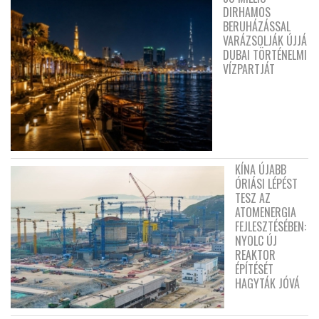
DIRHAMOS
BERUHÁZÁSSAL
VARÁZSOLJÁK ÚJJÁ
DUBAI TÖRTÉNELMI
VÍZPARTJÁT
KÍNA ÚJABB
ÓRIÁSI LÉPÉST
TESZ AZ
ATOMENERGIA
FEJLESZTÉSÉBEN:
NYOLC ÚJ
REAKTOR
ÉPÍTÉSÉT
HAGYTÁK JÓVÁ