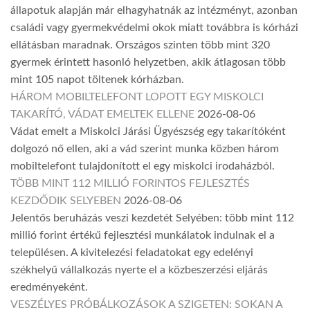
állapotuk alapján már elhagyhatnák az intézményt, azonban
családi vagy gyermekvédelmi okok miatt továbbra is kórházi
ellátásban maradnak. Országos szinten több mint 320
gyermek érintett hasonló helyzetben, akik átlagosan több
mint 105 napot töltenek kórházban.
HÁROM MOBILTELEFONT LOPOTT EGY MISKOLCI
TAKARÍTÓ, VÁDAT EMELTEK ELLENE
2026-08-06
Vádat emelt a Miskolci Járási Ügyészség egy takarítóként
dolgozó nő ellen, aki a vád szerint munka közben három
mobiltelefont tulajdonított el egy miskolci irodaházból.
TÖBB MINT 112 MILLIÓ FORINTOS FEJLESZTÉS
KEZDŐDIK SELYEBEN
2026-08-06
Jelentős beruházás veszi kezdetét Selyében: több mint 112
millió forint értékű fejlesztési munkálatok indulnak el a
településen. A kivitelezési feladatokat egy edelényi
székhelyű vállalkozás nyerte el a közbeszerzési eljárás
eredményeként.
VESZÉLYES PRÓBÁLKOZÁSOK A SZIGETEN: SOKAN A