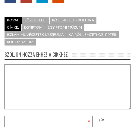
ROVAT:
KÖZEL-KELET
KÖZEL-KELET - KULTÚRA
CÍMKE:
EGYIPTOM
EGYIPTOMI MÚZUM
ISZLÁM MŰVÉSZETEK MÚZEUMA
KAIRÓI NEMZETKÖZI RPTÉR
KOPT MÚZEUM
SZÓLJON HOZZÁ EHHEZ A CIKKHEZ
*
NÉV