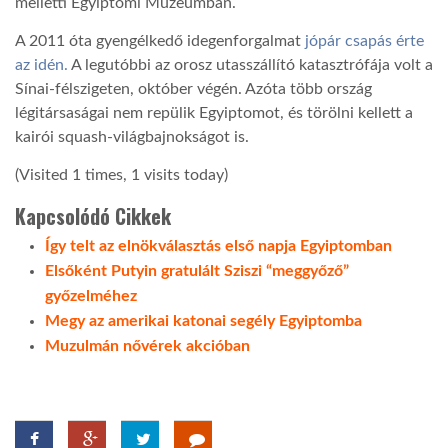
melletti Egyiptomi Múzeumban.
A 2011 óta gyengélkedő idegenforgalmat
jópár csapás érte
LATIMO.HU
az idén.
A legutóbbi az orosz utasszállító katasztrófája volt a
Sínai-félszigeten, október végén. Azóta több ország
GLOBOBOOK
légitársaságai nem repülik Egyiptomot, és törölni kellett a
kairói squash-világbajnokságot is.
(Visited 1 times, 1 visits today)
Kapcsolódó Cikkek
Így telt az elnökválasztás első napja Egyiptomban
Elsőként Putyin gratulált Sziszi “meggyőző”
győzelméhez
Megy az amerikai katonai segély Egyiptomba
Muzulmán nővérek akcióban