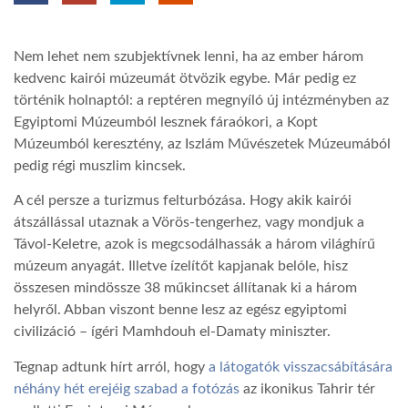
TROPICALMAGAZIN
Nem lehet nem szubjektívnek lenni, ha az ember három
kedvenc kairói múzeumát ötvözik egybe. Már pedig ez
GLOBOTV
történik holnaptól: a reptéren megnyíló új intézményben az
Egyiptomi Múzeumból lesznek fáraókori, a Kopt
Múzeumból keresztény, az Iszlám Művészetek Múzeumából
AFRIKA TUDÁSTÁR
pedig régi muszlim kincsek.
A cél persze a turizmus felturbózása. Hogy akik kairói
A NAP SZÉPE
átszállással utaznak a Vörös-tengerhez, vagy mondjuk a
Távol-Keletre, azok is megcsodálhassák a három világhírű
múzeum anyagát. Illetve ízelítőt kapjanak belóle, hisz
LINKTR.EE
összesen mindössze 38 műkincset állítanak ki a három
helyről. Abban viszont benne lesz az egész egyiptomi
GLOBOZSARU
civilizáció – ígéri Mamhdouh el-Damaty miniszter.
Tegnap adtunk hírt arról, hogy
a látogatók visszacsábítására
néhány hét erejéig szabad a fotózás
az ikonikus Tahrir tér
DOBRAVERO.HU