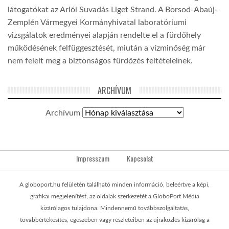
látogatókat az Arlói Suvadás Liget Strand. A Borsod-Abaúj-
Zemplén Vármegyei Kormányhivatal laboratóriumi
vizsgálatok eredményei alapján rendelte el a fürdőhely
működésének felfüggesztését, miután a vízminőség már
nem felelt meg a biztonságos fürdőzés feltételeinek.
ARCHÍVUM
Archívum
Impresszum
Kapcsolat
A globoport.hu felületén található minden információ, beleértve a képi,
grafikai megjelenítést, az oldalak szerkezetét a GloboPort Média
kizárólagos tulajdona. Mindennemű továbbszolgáltatás,
továbbértékesítés, egészében vagy részleteiben az újraközlés kizárólag a