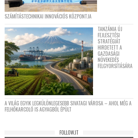
SZÁMÍTÁSTECHNIKAI INNOVÁCIÓS KÖZPONTJA
TANZÁNIA ÚJ
FEJLESZTÉSI
STRATÉGIÁT
HIRDETETT A
GAZDASÁGI
NÖVEKEDÉS
FELGYORSÍTÁSÁRA
A VILÁG EGYIK LEGKÜLÖNLEGESEBB SIVATAGI VÁROSA – AHOL MÉG A
FELHŐKARCOLÓ IS AGYAGBÓL ÉPÜLT
FOLLOW.IT