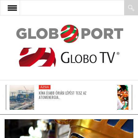
FŐOLDAL
AFRIKA
EURÓPA
ÁZSIA
ÁZSIA
KÍNA ÚJABB ÓRIÁSI LÉPÉST TESZ AZ
ATOMENERGIA…
ÉSZAK-AMERIKA
LATIN-AMERIKA