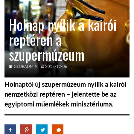
KÖZEL-KELET
Holnap nyílik a kairói
reptéren a
AUSZTRÁLIA
szupermúzeum
A VILÁG ITTHON
GLOBADMIN
2015-12-06
MÉDIA
Holnaptól új szupermúzeum nyílik a kairói
nemzetközi reptéren – jelentette be az
egyiptomi műemlékek minisztériuma.
GLOBOTV BP
HÍR3D