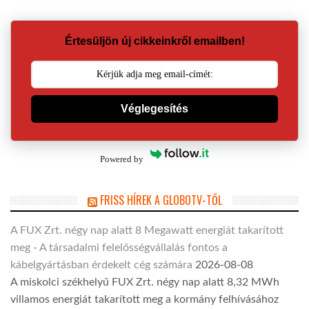
Értesüljön új cikkeinkről emailben!
Véglegesítés
Powered by
FRISS HÍREK A GLOBOTV-TŐL
A FUX Zrt. négy nap alatt 8 Megawatt energiát takarított
meg - A társadalmi felelősségvállalás fontos a
kábelgyártásban érdekelt cég számára
2026-08-08
A miskolci székhelyű FUX Zrt. négy nap alatt 8,32 MWh
villamos energiát takarított meg a kormány felhívásához