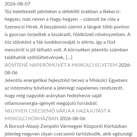
2026-08-07
Tűz keletkezett pénteken a délelőtti órákban a Bekecsi-
hegyen, más néven a Nagy-hegyen – számolt be róla a
Szerencsi Hírek. A beszámoló szerint a lángok több ponton
is gyorsan terjedtek a kiszáradt, földközeli növényzetben. A
tűz időnként a fák lombkoronáját is elérte, így a füst
messziről is jól látható volt. A környéken jelentős számban
találhatók szőlőültetvények, […]
BŐVÍTENÉ NAPERŐMŰVÉT A MISKOLCI EGYETEM
2026-
08-06
Jelentős energetikai fejlesztést tervez a Miskolci Egyetem:
az intézmény bővítené a jelenlegi napelemes rendszerét,
hogy még nagyobb arányban fedezhesse saját
villamosenergia-igényét megújuló forrásból.
NEGYVEN CSECSEMŐ VÁRJA A HAZAJUTÁST A
MISKOLCI KÓRHÁZBAN
2026-08-06
A Borsod-Abaúj-Zemplén Vármegyei Központi Kórházban
jelenleg negyven olyan csecsemő tartózkodik, akik egészségi