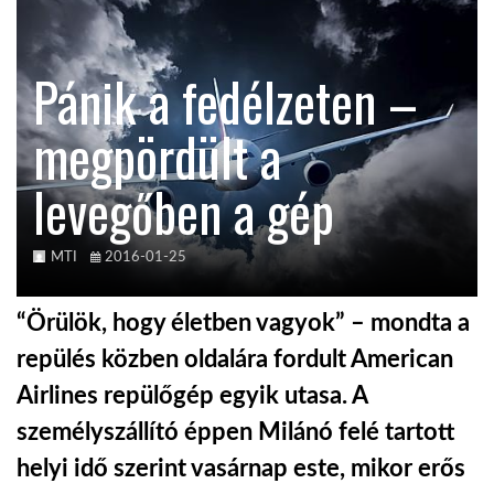
TROPICALMAGAZIN
Pánik a fedélzeten –
GLOBOTV
megpördült a
levegőben a gép
AFRIKA TUDÁSTÁR
A NAP SZÉPE
MTI
2016-01-25
“Örülök, hogy életben vagyok” – mondta a
LINKTR.EE
repülés közben oldalára fordult American
Airlines repülőgép egyik utasa. A
GLOBOZSARU
személyszállító éppen Milánó felé tartott
helyi idő szerint vasárnap este, mikor erős
DOBRAVERO.HU