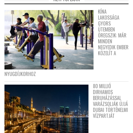
KÍNA
LAKOSSÁGA
GYORS
ÜTEMBEN
ÖREGSZIK: MÁR
MINDEN
NEGYEDIK EMBER
KÖZELÍT A
NYUGDÍJKORHOZ
80 MILLIÓ
DIRHAMOS
BERUHÁZÁSSAL
VARÁZSOLJÁK ÚJJÁ
DUBAI TÖRTÉNELMI
VÍZPARTJÁT