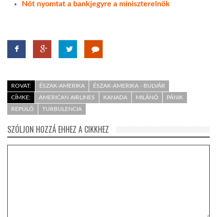
Nőt nyomtat a bankjegyre a miniszterelnök
ROVAT:
ÉSZAK-AMERIKA
ÉSZAK-AMERIKA - BULVÁR
CÍMKE:
AMERICAN AIRLINES
KANADA
MILÁNÓ
PÁNIK
REPÜLŐ
TURBULENCIA
SZÓLJON HOZZÁ EHHEZ A CIKKHEZ