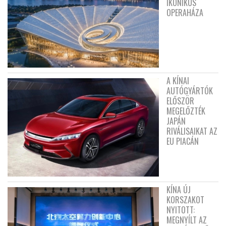
IKONIKUS
OPERAHÁZA
A KÍNAI
AUTÓGYÁRTÓK
ELŐSZÖR
MEGELŐZTÉK
JAPÁN
RIVÁLISAIKAT AZ
EU PIACÁN
KÍNA ÚJ
KORSZAKOT
NYITOTT:
MEGNYÍLT AZ