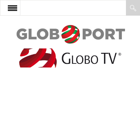
FŐOLDAL
AFRIKA
EURÓPA
ÁZSIA
ÉSZAK-AMERIKA
LATIN-AMERIKA