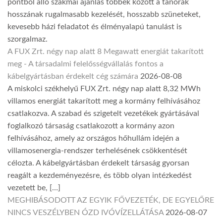
pontból álló szakmai ajánlás többek között a tanórák
hosszának rugalmasabb kezelését, hosszabb szüneteket,
kevesebb házi feladatot és élményalapú tanulást is
szorgalmaz.
A FUX Zrt. négy nap alatt 8 Megawatt energiát takarított
meg - A társadalmi felelősségvállalás fontos a
kábelgyártásban érdekelt cég számára
2026-08-08
A miskolci székhelyű FUX Zrt. négy nap alatt 8,32 MWh
villamos energiát takarított meg a kormány felhívásához
csatlakozva. A szabad és szigetelt vezetékek gyártásával
foglalkozó társaság csatlakozott a kormány azon
felhívásához, amely az országos hőhullám idején a
villamosenergia-rendszer terhelésének csökkentését
célozta. A kábelgyártásban érdekelt társaság gyorsan
reagált a kezdeményezésre, és több olyan intézkedést
vezetett be, […]
MEGHIBÁSODOTT AZ EGYIK FŐVEZETÉK, DE EGYELŐRE
NINCS VESZÉLYBEN ÓZD IVÓVÍZELLÁTÁSA
2026-08-07