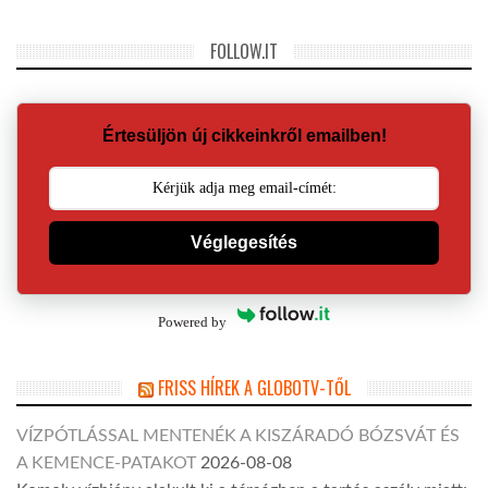
FOLLOW.IT
Értesüljön új cikkeinkről emailben!
Véglegesítés
Powered by
FRISS HÍREK A GLOBOTV-TŐL
VÍZPÓTLÁSSAL MENTENÉK A KISZÁRADÓ BÓZSVÁT ÉS
A KEMENCE-PATAKOT
2026-08-08