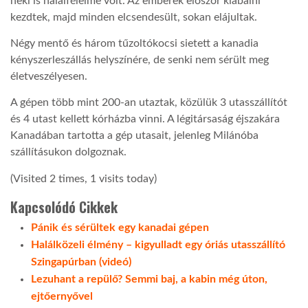
neki is halálfélelme volt. Az emberek először kiabálni
kezdtek, majd minden elcsendesült, sokan elájultak.
Négy mentő és három tűzoltókocsi sietett a kanadia
kényszerleszállás helyszínére, de senki nem sérült meg
életveszélyesen.
A gépen több mint 200-an utaztak, közülük 3 utasszállítót
és 4 utast kellett kórházba vinni. A légitársaság éjszakára
Kanadában tartotta a gép utasait, jelenleg Milánóba
szállításukon dolgoznak.
(Visited 2 times, 1 visits today)
Kapcsolódó Cikkek
Pánik és sérültek egy kanadai gépen
Halálközeli élmény – kigyulladt egy óriás utasszállító
Szingapúrban (videó)
Lezuhant a repülő? Semmi baj, a kabin még úton,
ejtőernyővel