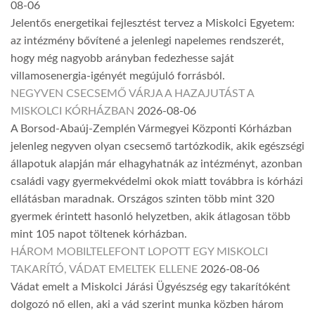
08-06
Jelentős energetikai fejlesztést tervez a Miskolci Egyetem:
az intézmény bővítené a jelenlegi napelemes rendszerét,
hogy még nagyobb arányban fedezhesse saját
villamosenergia-igényét megújuló forrásból.
NEGYVEN CSECSEMŐ VÁRJA A HAZAJUTÁST A
MISKOLCI KÓRHÁZBAN
2026-08-06
A Borsod-Abaúj-Zemplén Vármegyei Központi Kórházban
jelenleg negyven olyan csecsemő tartózkodik, akik egészségi
állapotuk alapján már elhagyhatnák az intézményt, azonban
családi vagy gyermekvédelmi okok miatt továbbra is kórházi
ellátásban maradnak. Országos szinten több mint 320
gyermek érintett hasonló helyzetben, akik átlagosan több
mint 105 napot töltenek kórházban.
HÁROM MOBILTELEFONT LOPOTT EGY MISKOLCI
TAKARÍTÓ, VÁDAT EMELTEK ELLENE
2026-08-06
Vádat emelt a Miskolci Járási Ügyészség egy takarítóként
dolgozó nő ellen, aki a vád szerint munka közben három