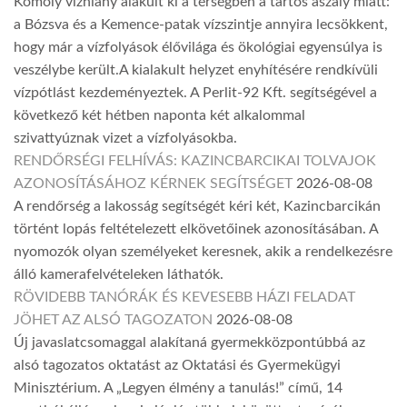
Komoly vízhiány alakult ki a térségben a tartós aszály miatt:
a Bózsva és a Kemence-patak vízszintje annyira lecsökkent,
hogy már a vízfolyások élővilága és ökológiai egyensúlya is
veszélybe került.A kialakult helyzet enyhítésére rendkívüli
vízpótlást kezdeményeztek. A Perlit-92 Kft. segítségével a
következő két hétben naponta két alkalommal
szivattyúznak vizet a vízfolyásokba.
RENDŐRSÉGI FELHÍVÁS: KAZINCBARCIKAI TOLVAJOK
AZONOSÍTÁSÁHOZ KÉRNEK SEGÍTSÉGET
2026-08-08
A rendőrség a lakosság segítségét kéri két, Kazincbarcikán
történt lopás feltételezett elkövetőinek azonosításában. A
nyomozók olyan személyeket keresnek, akik a rendelkezésre
álló kamerafelvételeken láthatók.
RÖVIDEBB TANÓRÁK ÉS KEVESEBB HÁZI FELADAT
JÖHET AZ ALSÓ TAGOZATON
2026-08-08
Új javaslatcsomaggal alakítaná gyermekközpontúbbá az
alsó tagozatos oktatást az Oktatási és Gyermekügyi
Minisztérium. A „Legyen élmény a tanulás!” című, 14