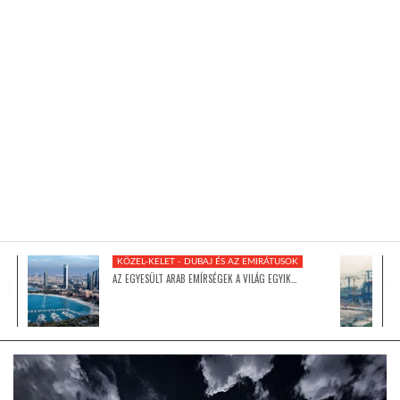
KÖZEL-KELET
AUSZTRÁLIA
A VILÁG ITTHON
MÉDIA
KÖZEL-KELET - DUBAJ ÉS AZ EMIRÁTUSOK
AZ EGYESÜLT ARAB EMÍRSÉGEK A VILÁG EGYIK…
GLOBOTV BP
HÍR3D