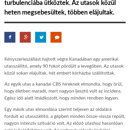
turbulenciába ütköztek. Az utasok közül
heten megsebesültek, többen elájultak.
LATIMO.HU
GLOBOBOOK
Kényszerleszállást hajtott végre Kanadában egy amerikai
utasszállító, amely 90 fokot pördült a levegőben. Az utasok
közül sokan elájultak, hét embert kórházba szállítottak.
Az egyik utas a kanadai CBS híreknek elmondta, hogy örül,
hogy életben maradt, mert nagyon ijesztő volt az incidens.
Egész idő alatt imádkozott, hogy minden rendben legyen.
Egy másik utas elmondása szerint teljesen az oldalára
fordult az utasszállító, a gépben minden össze-vissza repült,
nagyon intenzív szituáció volt. Az előző utashoz hasonlóan