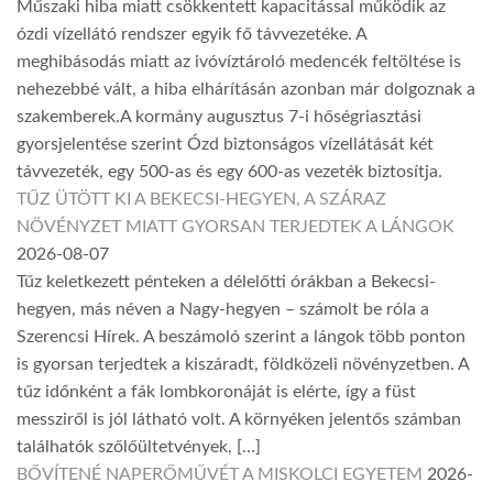
Műszaki hiba miatt csökkentett kapacitással működik az
ózdi vízellátó rendszer egyik fő távvezetéke. A
meghibásodás miatt az ivóvíztároló medencék feltöltése is
nehezebbé vált, a hiba elhárításán azonban már dolgoznak a
szakemberek.A kormány augusztus 7-i hőségriasztási
gyorsjelentése szerint Ózd biztonságos vízellátását két
távvezeték, egy 500-as és egy 600-as vezeték biztosítja.
TŰZ ÜTÖTT KI A BEKECSI-HEGYEN, A SZÁRAZ
NÖVÉNYZET MIATT GYORSAN TERJEDTEK A LÁNGOK
2026-08-07
Tűz keletkezett pénteken a délelőtti órákban a Bekecsi-
hegyen, más néven a Nagy-hegyen – számolt be róla a
Szerencsi Hírek. A beszámoló szerint a lángok több ponton
is gyorsan terjedtek a kiszáradt, földközeli növényzetben. A
tűz időnként a fák lombkoronáját is elérte, így a füst
messziről is jól látható volt. A környéken jelentős számban
találhatók szőlőültetvények, […]
BŐVÍTENÉ NAPERŐMŰVÉT A MISKOLCI EGYETEM
2026-