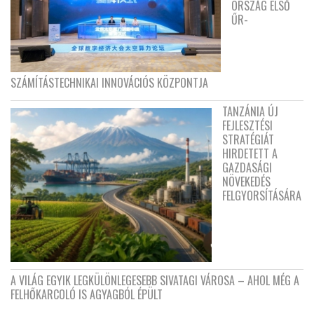
ORSZÁG ELSŐ
ŰR-
SZÁMÍTÁSTECHNIKAI INNOVÁCIÓS KÖZPONTJA
TANZÁNIA ÚJ
FEJLESZTÉSI
STRATÉGIÁT
HIRDETETT A
GAZDASÁGI
NÖVEKEDÉS
FELGYORSÍTÁSÁRA
A VILÁG EGYIK LEGKÜLÖNLEGESEBB SIVATAGI VÁROSA – AHOL MÉG A
FELHŐKARCOLÓ IS AGYAGBÓL ÉPÜLT