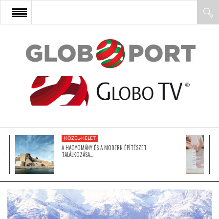
FŐOLDAL
AFRIKA
EURÓPA
KÖZEL-KELET
ÁZSIA
A HAGYOMÁNY ÉS A MODERN ÉPÍTÉSZET
TALÁLKOZÁSA…
ÉSZAK-AMERIKA
LATIN-AMERIKA