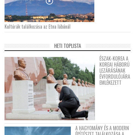
Kultúrák találkozása az Etna lábánál
HETI TOPLISTA
ÉSZAK-KOREA A
KOREAI HÁBORÚ
LEZÁRÁSÁNAK
ÉVFORDULÓJÁRA
EMLÉKEZETT
A HAGYOMÁNY ÉS A MODERN
ÉPÍTÉSZET TALÁLKOZÁSA A