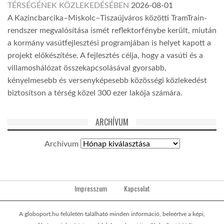
TÉRSÉGÉNEK KÖZLEKEDÉSÉBEN
2026-08-01
A Kazincbarcika–Miskolc–Tiszaújváros közötti TramTrain-
rendszer megvalósítása ismét reflektorfénybe került, miután
a kormány vasútfejlesztési programjában is helyet kapott a
projekt előkészítése. A fejlesztés célja, hogy a vasúti és a
villamoshálózat összekapcsolásával gyorsabb,
kényelmesebb és versenyképesebb közösségi közlekedést
biztosítson a térség közel 300 ezer lakója számára.
ARCHÍVUM
Archívum
Impresszum
Kapcsolat
A globoport.hu felületén található minden információ, beleértve a képi,