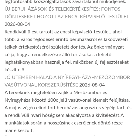
legfontosabb közszolgáltatások zavartalanul működjenek.
ÚJ BERUHÁZÁSOK ÉS TELEKÉRTÉKESÍTÉS: FONTOS
DÖNTÉSEKET HOZOTT AZ ENCSI KÉPVISELŐ-TESTÜLET
2026-08-04
Rendkívüli ülést tartott az encsi képviselő-testület, ahol
több, a város fejlődését érintő beruházásról és lakóövezeti
telkek értékesítéséről született döntés. Az önkormányzat
célja, hogy a rendelkezésre álló forrásokat a lehető
leghatékonyabban használja fel, miközben új fejlesztéseket
készít elő.
JÓ ÜTEMBEN HALAD A NYÍREGYHÁZA–MEZŐZOMBOR
VASÚTVONAL KORSZERŰSÍTÉSE
2026-08-04
A terveknek megfelelően zajlik a Mezőzombor és
Nyíregyháza közötti 100c jelű vasútvonal kiemelt felújítása.
A május végén elindított beruházás augusztus végéig tart, és
a rendkívüli nyári hőség sem akadályozta a kivitelezést.A
munkálatok során a hosszúsínek cseréjének döntő része
már elkészült.