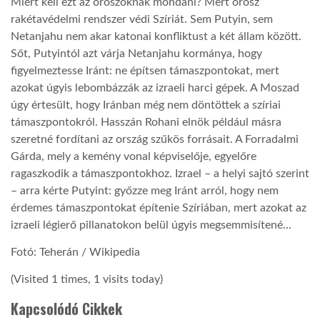
Miért kell ezt az oroszoknak mondani? Mert orosz
rakétavédelmi rendszer védi Szíriát. Sem Putyin, sem
LATIMO.HU
Netanjahu nem akar katonai konfliktust a két állam között.
Sőt, Putyintól azt várja Netanjahu kormánya, hogy
figyelmeztesse Iránt: ne építsen támaszpontokat, mert
GLOBOBOOK
azokat úgyis lebombázzák az izraeli harci gépek. A Moszad
úgy értesült, hogy Iránban még nem döntöttek a szíriai
támaszpontokról. Hasszán Rohani elnök például másra
szeretné fordítani az ország szűkös forrásait. A Forradalmi
Gárda, mely a kemény vonal képviselője, egyelőre
ragaszkodik a támaszpontokhoz. Izrael – a helyi sajtó szerint
– arra kérte Putyint: győzze meg Iránt arról, hogy nem
érdemes támaszpontokat építenie Szíriában, mert azokat az
izraeli légierő pillanatokon belül úgyis megsemmisítené…
Fotó: Teherán / Wikipedia
(Visited 1 times, 1 visits today)
Kapcsolódó Cikkek