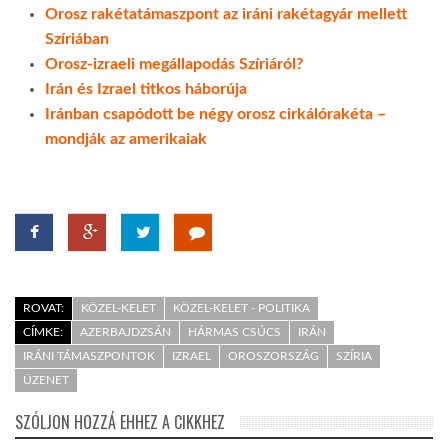
Orosz rakétatámaszpont az iráni rakétagyár mellett
Szíriában
Orosz-izraeli megállapodás Szíriáról?
Irán és Izrael titkos háborúja
Iránban csapódott be négy orosz cirkálórakéta –
mondják az amerikaiak
ROVAT:
KÖZEL-KELET
KÖZEL-KELET - POLITIKA
CÍMKE:
AZERBAJDZSÁN
HÁRMAS CSÚCS
IRÁN
IRÁNI TÁMASZPONTOK
IZRAEL
OROSZORSZÁG
SZÍRIA
ÜZENET
SZÓLJON HOZZÁ EHHEZ A CIKKHEZ