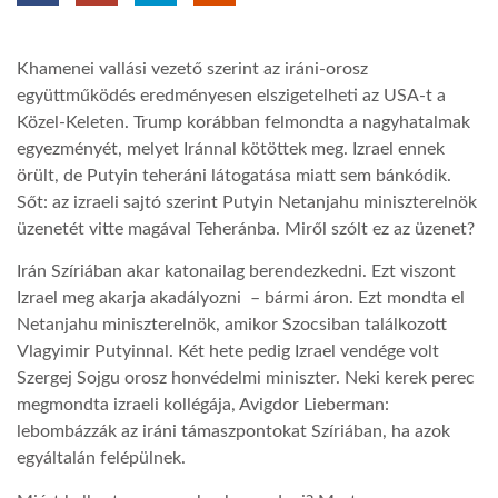
TROPICALMAGAZIN
Khamenei vallási vezető szerint az iráni-orosz
együttműködés eredményesen elszigetelheti az USA-t a
GLOBOTV
Közel-Keleten. Trump korábban felmondta a nagyhatalmak
egyezményét, melyet Iránnal kötöttek meg. Izrael ennek
örült, de Putyin teheráni látogatása miatt sem bánkódik.
AFRIKA TUDÁSTÁR
Sőt: az izraeli sajtó szerint Putyin Netanjahu miniszterelnök
üzenetét vitte magával Teheránba. Miről szólt ez az üzenet?
A NAP SZÉPE
Irán Szíriában akar katonailag berendezkedni. Ezt viszont
Izrael meg akarja akadályozni – bármi áron. Ezt mondta el
Netanjahu miniszterelnök, amikor Szocsiban találkozott
LINKTR.EE
Vlagyimir Putyinnal. Két hete pedig Izrael vendége volt
Szergej Sojgu orosz honvédelmi miniszter. Neki kerek perec
GLOBOZSARU
megmondta izraeli kollégája, Avigdor Lieberman:
lebombázzák az iráni támaszpontokat Szíriában, ha azok
egyáltalán felépülnek.
DOBRAVERO.HU