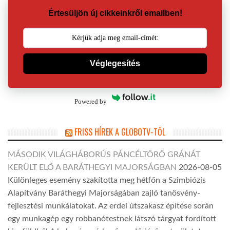
Értesüljön új cikkeinkről emailben!
Véglegesítés
Powered by
FRISS HÍREK A GLOBOTV-TŐL
MÁSODIK VILÁGHÁBORÚS PÁNCÉLTÖRŐ GRÁNÁT
KERÜLT ELŐ A BARÁTHEGYI MAJORSÁGBAN
2026-08-05
Különleges esemény szakította meg hétfőn a Szimbiózis
Alapítvány Baráthegyi Majorságában zajló tanösvény-
fejlesztési munkálatokat. Az erdei útszakasz építése során
egy munkagép egy robbanótestnek látszó tárgyat fordított