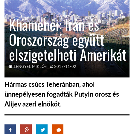
KÖZEL-KELET
Khamenei: Irán és
Oroszország együtt
AUSZTRÁLIA
elszigetelheti Amerikát
A VILÁG ITTHON
LENGYEL MIKLÓS
2017-11-02
MÉDIA
Hármas csúcs Teheránban, ahol
ünnepélyesen fogadták Putyin orosz és
Alijev azeri elnököt.
GLOBOTV BP
HÍR3D