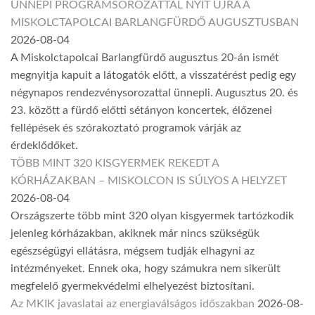
ÜNNEPI PROGRAMSOROZATTAL NYIT ÚJRA A
MISKOLCTAPOLCAI BARLANGFÜRDŐ AUGUSZTUSBAN
2026-08-04
A Miskolctapolcai Barlangfürdő augusztus 20-án ismét
megnyitja kapuit a látogatók előtt, a visszatérést pedig egy
négynapos rendezvénysorozattal ünnepli. Augusztus 20. és
23. között a fürdő előtti sétányon koncertek, élőzenei
fellépések és szórakoztató programok várják az
érdeklődőket.
TÖBB MINT 320 KISGYERMEK REKEDT A
KÓRHÁZAKBAN – MISKOLCON IS SÚLYOS A HELYZET
2026-08-04
Országszerte több mint 320 olyan kisgyermek tartózkodik
jelenleg kórházakban, akiknek már nincs szükségük
egészségügyi ellátásra, mégsem tudják elhagyni az
intézményeket. Ennek oka, hogy számukra nem sikerült
megfelelő gyermekvédelmi elhelyezést biztosítani.
Az MKIK javaslatai az energiaválságos időszakban
2026-08-