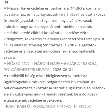
04
A Magyar Kereskedelmi és Iparkamara (MKIK) a kormány
javaslataihoz és nagyfogyasztók felajánlásaihoz csatlakozva,
összesítő javaslatokat fogalmaz meg a vállalkozások
számára, hogy az esetleges áramtermelési kapacitás-
kiesésből eredő ellátási kockázatok kezelése előre
kidolgozott, fokozatos és arányos rendszerben történjen. A
cél az ellátásbiztonság fenntartása, a kritikus ágazatok
védelme és a gazdaság működésének lehető legkisebb
zavara.
A HŐSÉG MIATT HÁROM NAPRA BEZÁR A MISKOLCI
POLGÁRMESTERI HIVATAL
2026-08-01
A rendkívüli hőség miatt ideiglenesen szünetel az
ügyfélfogadás a miskolci polgármesteri hivatalban. Az
önkormányzat tájékoztatása szerint augusztus első hetének
elején különleges munkarendet vezetnek be a dolgozók
egészségének védelme érdekében.
TRAMTRAIN ÚJ KORSZAKOT NYITHAT MISKOLC