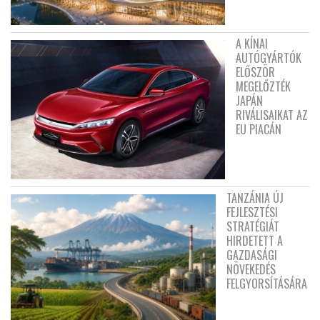
A KÍNAI
AUTÓGYÁRTÓK
ELŐSZÖR
MEGELŐZTÉK
JAPÁN
RIVÁLISAIKAT AZ
EU PIACÁN
TANZÁNIA ÚJ
FEJLESZTÉSI
STRATÉGIÁT
HIRDETETT A
GAZDASÁGI
NÖVEKEDÉS
FELGYORSÍTÁSÁRA