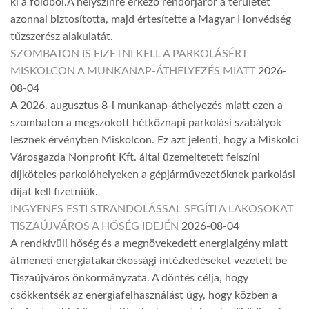
ki a földből.A helyszínre érkező rendőrjárőr a területet
azonnal biztosította, majd értesítette a Magyar Honvédség
tűzszerész alakulatát.
SZOMBATON IS FIZETNI KELL A PARKOLÁSÉRT
MISKOLCON A MUNKANAP-ÁTHELYEZÉS MIATT
2026-
08-04
A 2026. augusztus 8-i munkanap-áthelyezés miatt ezen a
szombaton a megszokott hétköznapi parkolási szabályok
lesznek érvényben Miskolcon. Ez azt jelenti, hogy a Miskolci
Városgazda Nonprofit Kft. által üzemeltetett felszíni
díjköteles parkolóhelyeken a gépjárművezetőknek parkolási
díjat kell fizetniük.
INGYENES ESTI STRANDOLÁSSAL SEGÍTI A LAKOSOKAT
TISZAÚJVÁROS A HŐSÉG IDEJÉN
2026-08-04
A rendkívüli hőség és a megnövekedett energiaigény miatt
átmeneti energiatakarékossági intézkedéseket vezetett be
Tiszaújváros önkormányzata. A döntés célja, hogy
csökkentsék az energiafelhasználást úgy, hogy közben a