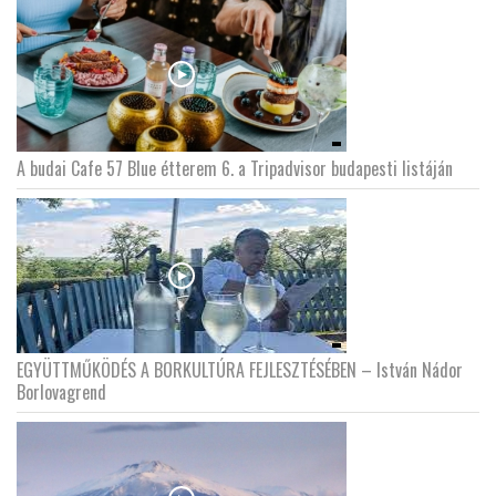
A budai Cafe 57 Blue étterem 6. a Tripadvisor budapesti listáján
EGYÜTTMŰKÖDÉS A BORKULTÚRA FEJLESZTÉSÉBEN – István Nádor
Borlovagrend