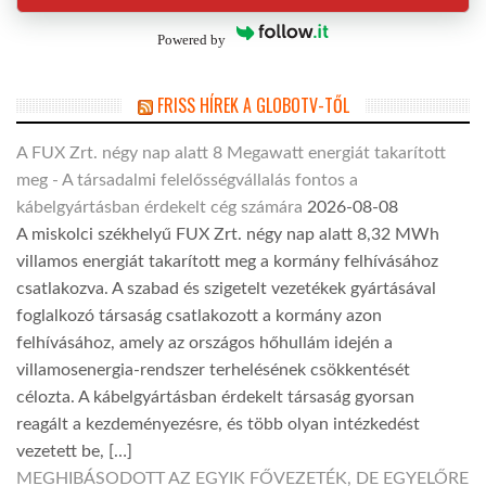
Powered by
FRISS HÍREK A GLOBOTV-TŐL
A FUX Zrt. négy nap alatt 8 Megawatt energiát takarított
meg - A társadalmi felelősségvállalás fontos a
kábelgyártásban érdekelt cég számára
2026-08-08
A miskolci székhelyű FUX Zrt. négy nap alatt 8,32 MWh
villamos energiát takarított meg a kormány felhívásához
csatlakozva. A szabad és szigetelt vezetékek gyártásával
foglalkozó társaság csatlakozott a kormány azon
felhívásához, amely az országos hőhullám idején a
villamosenergia-rendszer terhelésének csökkentését
célozta. A kábelgyártásban érdekelt társaság gyorsan
reagált a kezdeményezésre, és több olyan intézkedést
vezetett be, […]
MEGHIBÁSODOTT AZ EGYIK FŐVEZETÉK, DE EGYELŐRE