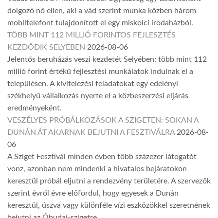
dolgozó nő ellen, aki a vád szerint munka közben három
mobiltelefont tulajdonított el egy miskolci irodaházból.
TÖBB MINT 112 MILLIÓ FORINTOS FEJLESZTÉS
KEZDŐDIK SELYEBEN
2026-08-06
Jelentős beruházás veszi kezdetét Selyében: több mint 112
millió forint értékű fejlesztési munkálatok indulnak el a
településen. A kivitelezési feladatokat egy edelényi
székhelyű vállalkozás nyerte el a közbeszerzési eljárás
eredményeként.
VESZÉLYES PRÓBÁLKOZÁSOK A SZIGETEN: SOKAN A
DUNÁN ÁT AKARNAK BEJUTNI A FESZTIVÁLRA
2026-08-
06
A Sziget Fesztivál minden évben több százezer látogatót
vonz, azonban nem mindenki a hivatalos bejáratokon
keresztül próbál eljutni a rendezvény területére. A szervezők
szerint évről évre előfordul, hogy egyesek a Dunán
keresztül, úszva vagy különféle vízi eszközökkel szeretnének
bejutni az Óbudai-szigetre.