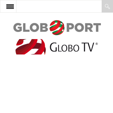
FŐOLDAL
AFRIKA
EURÓPA
ÁZSIA
ÉSZAK-AMERIKA
LATIN-AMERIKA