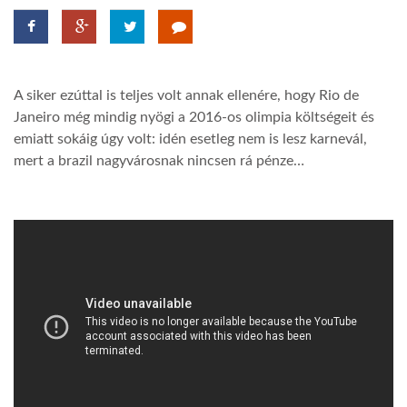
LATIMO.HU
A siker ezúttal is teljes volt annak ellenére, hogy Rio de
GLOBOBOOK
Janeiro még mindig nyögi a 2016-os olimpia költségeit és
emiatt sokáig úgy volt: idén esetleg nem is lesz karnevál,
mert a brazil nagyvárosnak nincsen rá pénze…