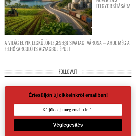
NÖVEKEDÉS
FELGYORSÍTÁSÁRA
A VILÁG EGYIK LEGKÜLÖNLEGESEBB SIVATAGI VÁROSA – AHOL MÉG A
FELHŐKARCOLÓ IS AGYAGBÓL ÉPÜLT
FOLLOW.IT
Értesüljön új cikkeinkről emailben!
Véglegesítés