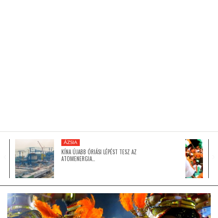
KÖZEL-KELET
AUSZTRÁLIA
A VILÁG ITTHON
MÉDIA
ÁZSIA
KÍNA ÚJABB ÓRIÁSI LÉPÉST TESZ AZ
ATOMENERGIA…
GLOBOTV BP
HÍR3D