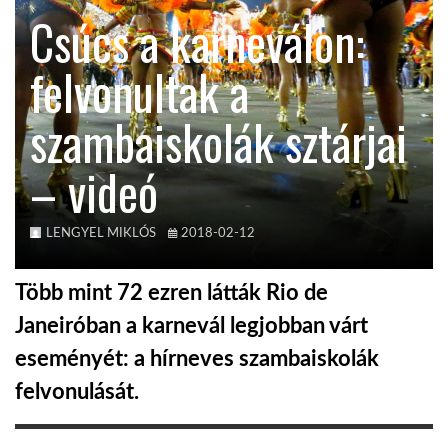
Csúcs a karneválon:
TROPICALMAGAZIN
felvonultak a
GLOBOTV
szambaiskolák sztárjai
– videó
AFRIKA TUDÁSTÁR
A NAP SZÉPE
LENGYEL MIKLÓS
2018-02-12
Több mint 72 ezren látták Rio de
LINKTR.EE
Janeiróban a karnevál legjobban várt
eseményét: a hírneves szambaiskolák
GLOBOZSARU
felvonulását.
DOBRAVERO.HU