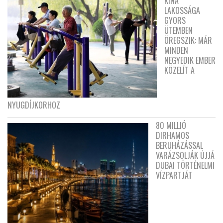
KÍNA
LAKOSSÁGA
GYORS
ÜTEMBEN
ÖREGSZIK: MÁR
MINDEN
NEGYEDIK EMBER
KÖZELÍT A
NYUGDÍJKORHOZ
80 MILLIÓ
DIRHAMOS
BERUHÁZÁSSAL
VARÁZSOLJÁK ÚJJÁ
DUBAI TÖRTÉNELMI
VÍZPARTJÁT