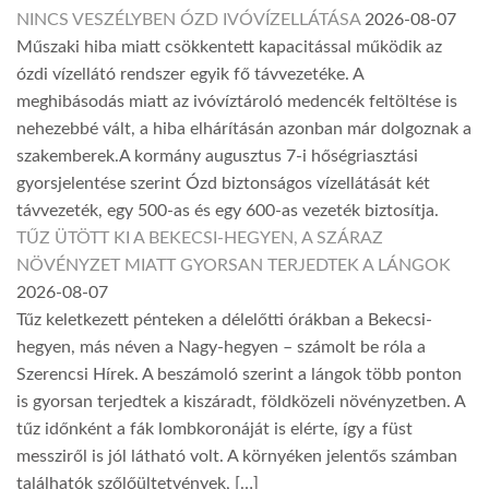
NINCS VESZÉLYBEN ÓZD IVÓVÍZELLÁTÁSA
2026-08-07
Műszaki hiba miatt csökkentett kapacitással működik az
ózdi vízellátó rendszer egyik fő távvezetéke. A
meghibásodás miatt az ivóvíztároló medencék feltöltése is
nehezebbé vált, a hiba elhárításán azonban már dolgoznak a
szakemberek.A kormány augusztus 7-i hőségriasztási
gyorsjelentése szerint Ózd biztonságos vízellátását két
távvezeték, egy 500-as és egy 600-as vezeték biztosítja.
TŰZ ÜTÖTT KI A BEKECSI-HEGYEN, A SZÁRAZ
NÖVÉNYZET MIATT GYORSAN TERJEDTEK A LÁNGOK
2026-08-07
Tűz keletkezett pénteken a délelőtti órákban a Bekecsi-
hegyen, más néven a Nagy-hegyen – számolt be róla a
Szerencsi Hírek. A beszámoló szerint a lángok több ponton
is gyorsan terjedtek a kiszáradt, földközeli növényzetben. A
tűz időnként a fák lombkoronáját is elérte, így a füst
messziről is jól látható volt. A környéken jelentős számban
találhatók szőlőültetvények, […]