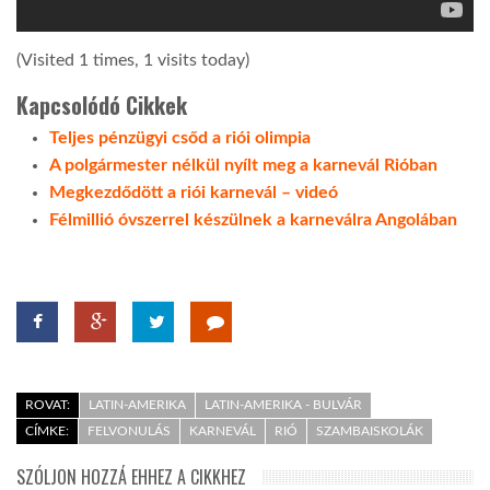
(Visited 1 times, 1 visits today)
Kapcsolódó Cikkek
Teljes pénzügyi csőd a riói olimpia
A polgármester nélkül nyílt meg a karnevál Rióban
Megkezdődött a riói karnevál – videó
Félmillió óvszerrel készülnek a karneválra Angolában
ROVAT:
LATIN-AMERIKA
LATIN-AMERIKA - BULVÁR
CÍMKE:
FELVONULÁS
KARNEVÁL
RIÓ
SZAMBAISKOLÁK
SZÓLJON HOZZÁ EHHEZ A CIKKHEZ