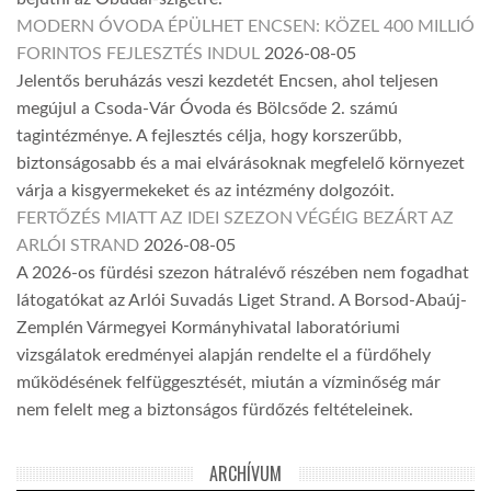
MODERN ÓVODA ÉPÜLHET ENCSEN: KÖZEL 400 MILLIÓ
FORINTOS FEJLESZTÉS INDUL
2026-08-05
Jelentős beruházás veszi kezdetét Encsen, ahol teljesen
megújul a Csoda-Vár Óvoda és Bölcsőde 2. számú
tagintézménye. A fejlesztés célja, hogy korszerűbb,
biztonságosabb és a mai elvárásoknak megfelelő környezet
várja a kisgyermekeket és az intézmény dolgozóit.
FERTŐZÉS MIATT AZ IDEI SZEZON VÉGÉIG BEZÁRT AZ
ARLÓI STRAND
2026-08-05
A 2026-os fürdési szezon hátralévő részében nem fogadhat
látogatókat az Arlói Suvadás Liget Strand. A Borsod-Abaúj-
Zemplén Vármegyei Kormányhivatal laboratóriumi
vizsgálatok eredményei alapján rendelte el a fürdőhely
működésének felfüggesztését, miután a vízminőség már
nem felelt meg a biztonságos fürdőzés feltételeinek.
ARCHÍVUM