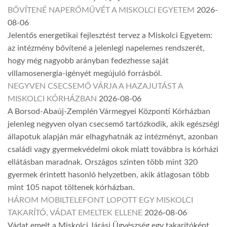
BŐVÍTENÉ NAPERŐMŰVÉT A MISKOLCI EGYETEM
2026-
08-06
Jelentős energetikai fejlesztést tervez a Miskolci Egyetem:
az intézmény bővítené a jelenlegi napelemes rendszerét,
hogy még nagyobb arányban fedezhesse saját
villamosenergia-igényét megújuló forrásból.
NEGYVEN CSECSEMŐ VÁRJA A HAZAJUTÁST A
MISKOLCI KÓRHÁZBAN
2026-08-06
A Borsod-Abaúj-Zemplén Vármegyei Központi Kórházban
jelenleg negyven olyan csecsemő tartózkodik, akik egészségi
állapotuk alapján már elhagyhatnák az intézményt, azonban
családi vagy gyermekvédelmi okok miatt továbbra is kórházi
ellátásban maradnak. Országos szinten több mint 320
gyermek érintett hasonló helyzetben, akik átlagosan több
mint 105 napot töltenek kórházban.
HÁROM MOBILTELEFONT LOPOTT EGY MISKOLCI
TAKARÍTÓ, VÁDAT EMELTEK ELLENE
2026-08-06
Vádat emelt a Miskolci Járási Ügyészség egy takarítóként