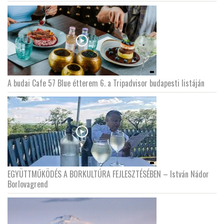
A budai Cafe 57 Blue étterem 6. a Tripadvisor budapesti listáján
EGYÜTTMŰKÖDÉS A BORKULTÚRA FEJLESZTÉSÉBEN – István Nádor
Borlovagrend