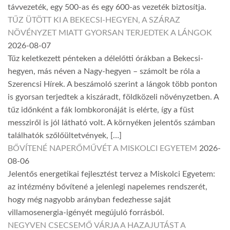
távvezeték, egy 500-as és egy 600-as vezeték biztosítja.
TŰZ ÜTÖTT KI A BEKECSI-HEGYEN, A SZÁRAZ
NÖVÉNYZET MIATT GYORSAN TERJEDTEK A LÁNGOK
2026-08-07
Tűz keletkezett pénteken a délelőtti órákban a Bekecsi-
hegyen, más néven a Nagy-hegyen – számolt be róla a
Szerencsi Hírek. A beszámoló szerint a lángok több ponton
is gyorsan terjedtek a kiszáradt, földközeli növényzetben. A
tűz időnként a fák lombkoronáját is elérte, így a füst
messziről is jól látható volt. A környéken jelentős számban
találhatók szőlőültetvények, […]
BŐVÍTENÉ NAPERŐMŰVÉT A MISKOLCI EGYETEM
2026-
08-06
Jelentős energetikai fejlesztést tervez a Miskolci Egyetem:
az intézmény bővítené a jelenlegi napelemes rendszerét,
hogy még nagyobb arányban fedezhesse saját
villamosenergia-igényét megújuló forrásból.
NEGYVEN CSECSEMŐ VÁRJA A HAZAJUTÁST A