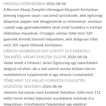
MISKOLCI KÓRHÁZBAN
2026-08-06
A Borsod-Abaúj-Zemplén Vármegyei Központi Kórházban
jelenleg negyven olyan csecsemő tartózkodik, akik egészségi
állapotuk alapján már elhagyhatnák az intézményt, azonban
családi vagy gyermekvédelmi okok miatt továbbra is kórházi
ellátásban maradnak. Országos szinten több mint 320
gyermek érintett hasonló helyzetben, akik átlagosan több
mint 105 napot töltenek kórházban.
HÁROM MOBILTELEFONT LOPOTT EGY MISKOLCI
TAKARÍTÓ, VÁDAT EMELTEK ELLENE
2026-08-06
Vádat emelt a Miskolci Járási Ügyészség egy takarítóként
dolgozó nő ellen, aki a vád szerint munka közben három
mobiltelefont tulajdonított el egy miskolci irodaházból.
TÖBB MINT 112 MILLIÓ FORINTOS FEJLESZTÉS
KEZDŐDIK SELYEBEN
2026-08-06
Jelentős beruházás veszi kezdetét Selyében: több mint 112
millió forint értékű fejlesztési munkálatok indulnak el a
településen. A kivitelezési feladatokat egy edelényi