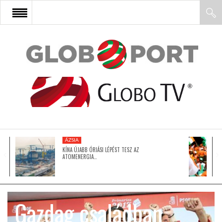
FŐOLDAL
AFRIKA
EURÓPA
ÁZSIA
ÁZSIA
KÍNA ÚJABB ÓRIÁSI LÉPÉST TESZ AZ
ATOMENERGIA…
ÉSZAK-AMERIKA
Gazdag családban
LATIN-AMERIKA