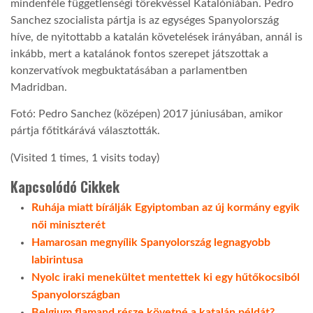
mindenféle függetlenségi törekvéssel Katalóniában. Pedro
Sanchez szocialista pártja is az egységes Spanyolország
híve, de nyitottabb a katalán követelések irányában, annál is
inkább, mert a katalánok fontos szerepet játszottak a
konzervatívok megbuktatásában a parlamentben
Madridban.
Fotó: Pedro Sanchez (középen) 2017 júniusában, amikor
pártja főtitkárává választották.
(Visited 1 times, 1 visits today)
Kapcsolódó Cikkek
Ruhája miatt bírálják Egyiptomban az új kormány egyik
női miniszterét
Hamarosan megnyílik Spanyolország legnagyobb
labirintusa
Nyolc iraki menekültet mentettek ki egy hűtőkocsiból
Spanyolországban
Belgium flamand része követné a katalán példát?