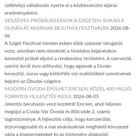
székhelyű vállalkozás nyerte el a közbeszerzési eljárás
eredményeként.
VESZÉLYES PRÓBÁLKOZÁSOK A SZIGETEN: SOKAN A
DUNÁN ÁT AKARNAK BEJUTNI A FESZTIVÁLRA
2026-08-
06
A Sziget Fesztivál minden évben több százezer látogatót
vonz, azonban nem mindenki a hivatalos bejáratokon
keresztül próbál eljutni a rendezvény területére. A szervezők
szerint évről évre előfordul, hogy egyesek a Dunán
keresztül, úszva vagy különféle vízi eszközökkel szeretnének
bejutni az Óbudai-szigetre.
MODERN ÓVODA ÉPÜLHET ENCSEN: KÖZEL 400 MILLIÓ
FORINTOS FEJLESZTÉS INDUL
2026-08-05
Jelentős beruházás veszi kezdetét Encsen, ahol teljesen
megújul a Csoda-Vár Óvoda és Bölcsőde 2. számú
tagintézménye. A fejlesztés célja, hogy korszerűbb,
biztonságosabb és a mai elvárásoknak megfelelő környezet
várja a kisgyermekeket és az intézmény dolgozóit.