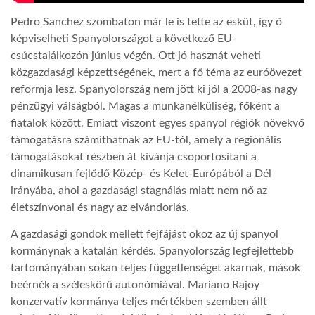
Pedro Sanchez szombaton már le is tette az esküt, így ő
LATIMO.HU
képviselheti Spanyolországot a következő EU-
csúcstalálkozón június végén. Ott jó hasznát veheti
közgazdasági képzettségének, mert a fő téma az euróövezet
GLOBOBOOK
reformja lesz. Spanyolország nem jött ki jól a 2008-as nagy
pénzügyi válságból. Magas a munkanélküliség, főként a
fiatalok között. Emiatt viszont egyes spanyol régiók növekvő
támogatásra számíthatnak az EU-tól, amely a regionális
támogatásokat részben át kívánja csoportosítani a
dinamikusan fejlődő Közép- és Kelet-Európából a Dél
irányába, ahol a gazdasági stagnálás miatt nem nő az
életszínvonal és nagy az elvándorlás.
A gazdasági gondok mellett fejfájást okoz az új spanyol
kormánynak a katalán kérdés. Spanyolország legfejlettebb
tartományában sokan teljes függetlenséget akarnak, mások
beérnék a széleskörű autonómiával. Mariano Rajoy
konzervatív kormánya teljes mértékben szemben állt