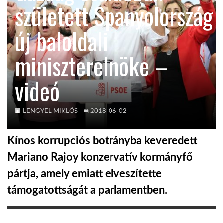
született Spanyolország
KÖZEL-KELET
új baloldali
miniszterelnöke –
AUSZTRÁLIA
videó
A VILÁG ITTHON
LENGYEL MIKLÓS
2018-06-02
MÉDIA
Kínos korrupciós botrányba keveredett
Mariano Rajoy konzervatív kormányfő
pártja, amely emiatt elveszítette
GLOBOTV BP
támogatottságát a parlamentben.
HÍR3D