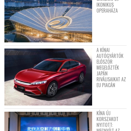
IKONIKUS
OPERAHÁZA
A KÍNAI
AUTÓGYÁRTÓK
ELŐSZÖR
MEGELŐZTÉK
JAPÁN
RIVÁLISAIKAT AZ
EU PIACÁN
KÍNA ÚJ
KORSZAKOT
NYITOTT:
MEGNYÍLT AZ