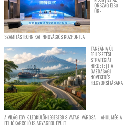
ORSZÁG ELSŐ
ŰR-
SZÁMÍTÁSTECHNIKAI INNOVÁCIÓS KÖZPONTJA
TANZÁNIA ÚJ
FEJLESZTÉSI
STRATÉGIÁT
HIRDETETT A
GAZDASÁGI
NÖVEKEDÉS
FELGYORSÍTÁSÁRA
A VILÁG EGYIK LEGKÜLÖNLEGESEBB SIVATAGI VÁROSA – AHOL MÉG A
FELHŐKARCOLÓ IS AGYAGBÓL ÉPÜLT