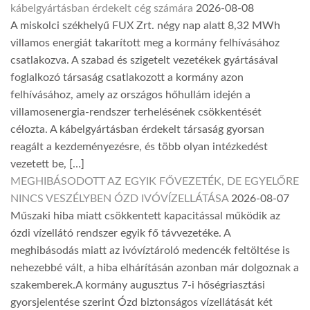
kábelgyártásban érdekelt cég számára
2026-08-08
A miskolci székhelyű FUX Zrt. négy nap alatt 8,32 MWh
villamos energiát takarított meg a kormány felhívásához
csatlakozva. A szabad és szigetelt vezetékek gyártásával
foglalkozó társaság csatlakozott a kormány azon
felhívásához, amely az országos hőhullám idején a
villamosenergia-rendszer terhelésének csökkentését
célozta. A kábelgyártásban érdekelt társaság gyorsan
reagált a kezdeményezésre, és több olyan intézkedést
vezetett be, […]
MEGHIBÁSODOTT AZ EGYIK FŐVEZETÉK, DE EGYELŐRE
NINCS VESZÉLYBEN ÓZD IVÓVÍZELLÁTÁSA
2026-08-07
Műszaki hiba miatt csökkentett kapacitással működik az
ózdi vízellátó rendszer egyik fő távvezetéke. A
meghibásodás miatt az ivóvíztároló medencék feltöltése is
nehezebbé vált, a hiba elhárításán azonban már dolgoznak a
szakemberek.A kormány augusztus 7-i hőségriasztási
gyorsjelentése szerint Ózd biztonságos vízellátását két