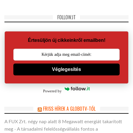
FOLLOW.IT
Értesüljön új cikkeinkről emailben!
Véglegesítés
Powered by
FRISS HÍREK A GLOBOTV-TŐL
A FUX Zrt. négy nap alatt 8 Megawatt energiát takarított
meg - A társadalmi felelősségvállalás fontos a