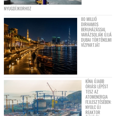
NYUGDÍJKORHOZ
80 MILLIÓ
DIRHAMOS
BERUHÁZÁSSAL
VARÁZSOLJÁK ÚJJÁ
DUBAI TÖRTÉNELMI
VÍZPARTJÁT
KÍNA ÚJABB
ÓRIÁSI LÉPÉST
TESZ AZ
ATOMENERGIA
FEJLESZTÉSÉBEN:
NYOLC ÚJ
REAKTOR