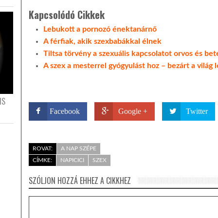
Kapcsolódó Cikkek
Lebukott a pornozó énektanárnő
A férfiak, akik szexbabákkal élnek
Tiltsa törvény a szexuális kapcsolatot orvos és be
A szex a mesterrel gyógyulást hoz – bezárt a világ 
IS
Facebook
Google +
Twitter
ROVAT:
A NAP SZÉPE
CÍMKE:
NAPICICI
SZEX
SZÓLJON HOZZÁ EHHEZ A CIKKHEZ