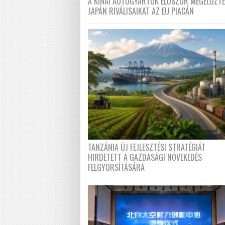
A KÍNAI AUTÓGYÁRTÓK ELŐSZÖR MEGELŐZT
JAPÁN RIVÁLISAIKAT AZ EU PIACÁN
TANZÁNIA ÚJ FEJLESZTÉSI STRATÉGIÁT
HIRDETETT A GAZDASÁGI NÖVEKEDÉS
FELGYORSÍTÁSÁRA