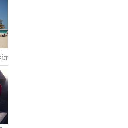
T,
SSZE