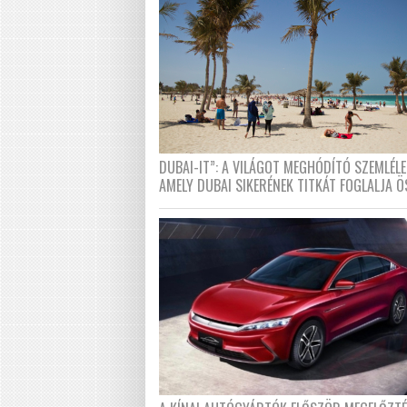
DUBAI-IT”: A VILÁGOT MEGHÓDÍTÓ SZEMLÉLE
AMELY DUBAI SIKERÉNEK TITKÁT FOGLALJA Ö