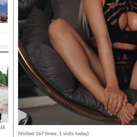
NAK
(Visited 167 times, 1 visits today)