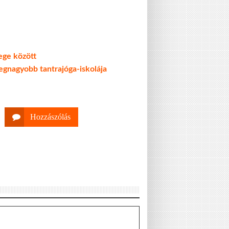
tege között
legnagyobb tantrajóga-iskolája
Hozzászólás