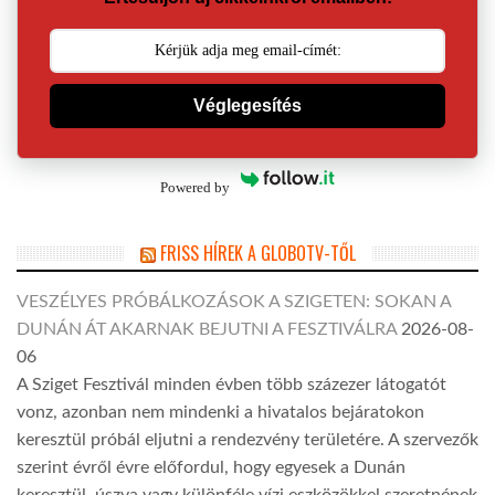
Véglegesítés
Powered by
FRISS HÍREK A GLOBOTV-TŐL
VESZÉLYES PRÓBÁLKOZÁSOK A SZIGETEN: SOKAN A
DUNÁN ÁT AKARNAK BEJUTNI A FESZTIVÁLRA
2026-08-
06
A Sziget Fesztivál minden évben több százezer látogatót
vonz, azonban nem mindenki a hivatalos bejáratokon
keresztül próbál eljutni a rendezvény területére. A szervezők
szerint évről évre előfordul, hogy egyesek a Dunán
keresztül, úszva vagy különféle vízi eszközökkel szeretnének