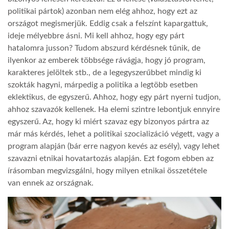
politikai pártok) azonban nem elég ahhoz, hogy ezt az
LATIMO.HU
országot megismerjük. Eddig csak a felszínt kapargattuk,
ideje mélyebbre ásni. Mi kell ahhoz, hogy egy párt
hatalomra jusson? Tudom abszurd kérdésnek tűnik, de
GLOBOBOOK
ilyenkor az emberek többsége rávágja, hogy jó program,
karakteres jelöltek stb., de a legegyszerűbbet mindig ki
szokták hagyni, márpedig a politika a legtöbb esetben
eklektikus, de egyszerű. Ahhoz, hogy egy párt nyerni tudjon,
ahhoz szavazók kellenek. Ha elemi szintre lebontjuk ennyire
egyszerű. Az, hogy ki miért szavaz egy bizonyos pártra az
már más kérdés, lehet a politikai szocializáció végett, vagy a
program alapján (bár erre nagyon kevés az esély), vagy lehet
szavazni etnikai hovatartozás alapján. Ezt fogom ebben az
írásomban megvizsgálni, hogy milyen etnikai összetétele
van ennek az országnak.