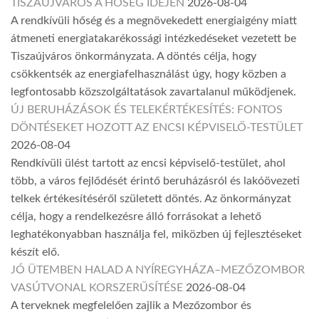
TISZAÚJVÁROS A HŐSÉG IDEJÉN
2026-08-04
A rendkívüli hőség és a megnövekedett energiaigény miatt
átmeneti energiatakarékossági intézkedéseket vezetett be
Tiszaújváros önkormányzata. A döntés célja, hogy
csökkentsék az energiafelhasználást úgy, hogy közben a
legfontosabb közszolgáltatások zavartalanul működjenek.
ÚJ BERUHÁZÁSOK ÉS TELEKÉRTÉKESÍTÉS: FONTOS
DÖNTÉSEKET HOZOTT AZ ENCSI KÉPVISELŐ-TESTÜLET
2026-08-04
Rendkívüli ülést tartott az encsi képviselő-testület, ahol
több, a város fejlődését érintő beruházásról és lakóövezeti
telkek értékesítéséről született döntés. Az önkormányzat
célja, hogy a rendelkezésre álló forrásokat a lehető
leghatékonyabban használja fel, miközben új fejlesztéseket
készít elő.
JÓ ÜTEMBEN HALAD A NYÍREGYHÁZA–MEZŐZOMBOR
VASÚTVONAL KORSZERŰSÍTÉSE
2026-08-04
A terveknek megfelelően zajlik a Mezőzombor és