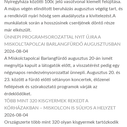
Nyíregyháza közötti 100c jelű vasútvonal kiemelt felújítása.
A május végén elindított beruházás augusztus végéig tart, és
a rendkívüli nyári hőség sem akadályozta a kivitelezést.A
munkálatok során a hosszúsínek cseréjének döntő része
már elkészült.
ÜNNEPI PROGRAMSOROZATTAL NYIT ÚJRA A
MISKOLCTAPOLCAI BARLANGFÜRDŐ AUGUSZTUSBAN
2026-08-04
A Miskolctapolcai Barlangfürdő augusztus 20-án ismét
megnyitja kapuit a látogatók előtt, a visszatérést pedig egy
négynapos rendezvénysorozattal ünnepli. Augusztus 20. és
23. között a fürdő előtti sétányon koncertek, élőzenei
fellépések és szórakoztató programok várják az
érdeklődőket.
TÖBB MINT 320 KISGYERMEK REKEDT A
KÓRHÁZAKBAN – MISKOLCON IS SÚLYOS A HELYZET
2026-08-04
Országszerte több mint 320 olyan kisgyermek tartózkodik