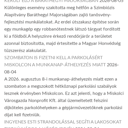
KERÜLT ELŐ A BARÁTHEGYI MAJORSÁGBAN
2026-08-05
Különleges esemény szakította meg hétfőn a Szimbiózis
Alapítvány Baráthegyi Majorságában zajló tanösvény-
fejlesztési munkálatokat. Az erdei útszakasz építése során
egy munkagép egy robbanótestnek látszó tárgyat fordított
ki a földből.A helyszínre érkező rendőrjárőr a területet
azonnal biztosította, majd értesítette a Magyar Honvédség
tűzszerész alakulatát.
SZOMBATON IS FIZETNI KELL A PARKOLÁSÉRT
MISKOLCON A MUNKANAP-ÁTHELYEZÉS MIATT
2026-
08-04
A 2026. augusztus 8-i munkanap-áthelyezés miatt ezen a
szombaton a megszokott hétköznapi parkolási szabályok
lesznek érvényben Miskolcon. Ez azt jelenti, hogy a Miskolci
Városgazda Nonprofit Kft. által üzemeltetett felszíni
díjköteles parkolóhelyeken a gépjárművezetőknek parkolási
díjat kell fizetniük.
INGYENES ESTI STRANDOLÁSSAL SEGÍTI A LAKOSOKAT