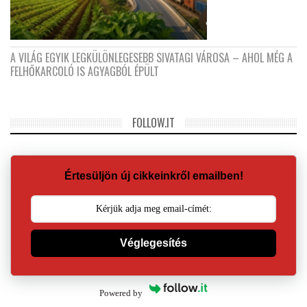
A VILÁG EGYIK LEGKÜLÖNLEGESEBB SIVATAGI VÁROSA – AHOL MÉG A
FELHŐKARCOLÓ IS AGYAGBÓL ÉPÜLT
FOLLOW.IT
Értesüljön új cikkeinkről emailben!
Véglegesítés
Powered by