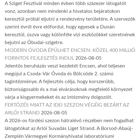
A Sziget Fesztivál minden évben több százezer látogatót
vonz, azonban nem mindenki a hivatalos bejáratokon
keresztül próbál eljutni a rendezvény területére. A szervezők
szerint évről évre előfordul, hogy egyesek a Dunán
keresztül, úszva vagy különféle vízi eszközökkel szeretnének
bejutni az Óbudai-szigetre.
MODERN ÓVODA ÉPÜLHET ENCSEN: KÖZEL 400 MILLIÓ
FORINTOS FEJLESZTÉS INDUL
2026-08-05
Jelentős beruházás veszi kezdetét Encsen, ahol teljesen
megújul a Csoda-Vár Óvoda és Bölcsőde 2. számú
tagintézménye. A fejlesztés célja, hogy korszerűbb,
biztonságosabb és a mai elvárásoknak megfelelő környezet
várja a kisgyermekeket és az intézmény dolgozóit.
FERTŐZÉS MIATT AZ IDEI SZEZON VÉGÉIG BEZÁRT AZ
ARLÓI STRAND
2026-08-05
A 2026-os fürdési szezon hátralévő részében nem fogadhat
látogatókat az Arlói Suvadás Liget Strand. A Borsod-Abaúj-
Zemplén Vármegyei Kormányhivatal laboratóriumi