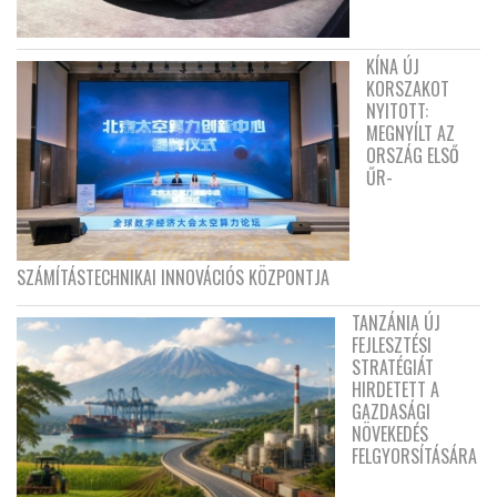
KÍNA ÚJ
KORSZAKOT
NYITOTT:
MEGNYÍLT AZ
ORSZÁG ELSŐ
ŰR-
SZÁMÍTÁSTECHNIKAI INNOVÁCIÓS KÖZPONTJA
TANZÁNIA ÚJ
FEJLESZTÉSI
STRATÉGIÁT
HIRDETETT A
GAZDASÁGI
NÖVEKEDÉS
FELGYORSÍTÁSÁRA