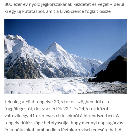
800 ezer év nyolc jégkorszakának kezdetét és végét – derül
ki egy új kutatásból, amit a LiveScience foglalt össze.
TROPICALMAGAZIN
GLOBOTV
AFRIKA TUDÁSTÁR
A NAP SZÉPE
LINKTR.EE
Jelenleg a Föld tengelye 23,5 fokos szögben dől el a
GLOBOZSARU
függőlegestől, de ez az érték 22,1 és 24,5 fok között
változik egy 41 ezer éves ciklusokból álló rendszerben. A
tengely dőlésszöge befolyásolja, hogy mennyi napsugárzás
DOBRAVERO.HU
éri a pólusokat, ami pedig a jégtakaró viselkedésére hat. A