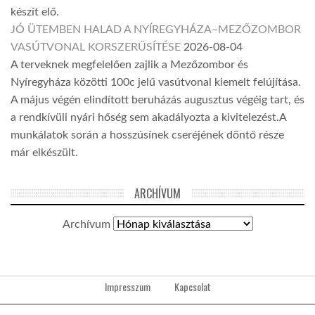
készít elő.
JÓ ÜTEMBEN HALAD A NYÍREGYHÁZA–MEZŐZOMBOR
VASÚTVONAL KORSZERŰSÍTÉSE
2026-08-04
A terveknek megfelelően zajlik a Mezőzombor és
Nyíregyháza közötti 100c jelű vasútvonal kiemelt felújítása.
A május végén elindított beruházás augusztus végéig tart, és
a rendkívüli nyári hőség sem akadályozta a kivitelezést.A
munkálatok során a hosszúsínek cseréjének döntő része
már elkészült.
ARCHÍVUM
Archívum
Impresszum
Kapcsolat