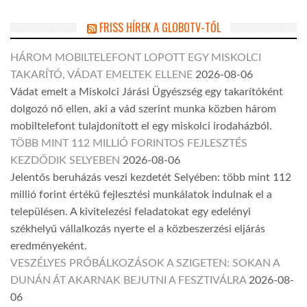
FRISS HÍREK A GLOBOTV-TŐL
HÁROM MOBILTELEFONT LOPOTT EGY MISKOLCI
TAKARÍTÓ, VÁDAT EMELTEK ELLENE
2026-08-06
Vádat emelt a Miskolci Járási Ügyészség egy takarítóként
dolgozó nő ellen, aki a vád szerint munka közben három
mobiltelefont tulajdonított el egy miskolci irodaházból.
TÖBB MINT 112 MILLIÓ FORINTOS FEJLESZTÉS
KEZDŐDIK SELYEBEN
2026-08-06
Jelentős beruházás veszi kezdetét Selyében: több mint 112
millió forint értékű fejlesztési munkálatok indulnak el a
településen. A kivitelezési feladatokat egy edelényi
székhelyű vállalkozás nyerte el a közbeszerzési eljárás
eredményeként.
VESZÉLYES PRÓBÁLKOZÁSOK A SZIGETEN: SOKAN A
DUNÁN ÁT AKARNAK BEJUTNI A FESZTIVÁLRA
2026-08-
06