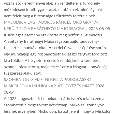
vizsgálatok eredményei alapján rendelte el a fürdőhely
működésének felfüggesztését, miután a vízminőség már
nem felelt meg a biztonságos fürdőzés feltételeinek.
MÁSODIK VILÁGHÁBORÚS PÁNCÉLTÖRŐ GRÁNÁT
KERÜLT ELŐ A BARÁTHEGYI MAJORSÁGBAN
2026-08-05
Különleges esemény szakította meg hétfőn a Szimbiózis
Alapítvány Baráthegyi Majorságában zajló tanösvény-
fejlesztési munkálatokat. Az erdei útszakasz építése során
egy munkagép egy robbanótestnek látszó tárgyat fordított
ki a földből.A helyszínre érkező rendőrjárőr a területet
azonnal biztosította, majd értesítette a Magyar Honvédség
tűzszerész alakulatát.
SZOMBATON IS FIZETNI KELL A PARKOLÁSÉRT
MISKOLCON A MUNKANAP-ÁTHELYEZÉS MIATT
2026-
08-04
A 2026. augusztus 8-i munkanap-áthelyezés miatt ezen a
szombaton a megszokott hétköznapi parkolási szabályok
lesznek érvényben Miskolcon. Ez azt jelenti, hogy a Miskolci