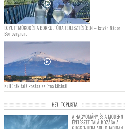
EGYÜTTMŰKÖDÉS A BORKULTÚRA FEJLESZTÉSÉBEN – István Nádor
Borlovagrend
Kultúrák találkozása az Etna lábánál
HETI TOPLISTA
A HAGYOMÁNY ÉS A MODERN
ÉPÍTÉSZET TALÁLKOZÁSA A
GUGGENHEIM ABU DHABIBAN