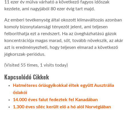
11 ezer év múlva várható a következő fagyos időszak
kezdete, ami nagyjából 80 ezer évig tart majd.
Az emberi tevékenység által okozott klímaváltozás azonban
komoly bizonytalansági tényezőt jelent, ami teljesen
felboríthatja ezt a rendszert. Ha az üvegházhatású gázok
koncentrációja magas marad, sőt, tovább növekszik, az akár
azt is eredményezheti, hogy teljesen elmarad a következő
jégkorszak-periódus.
(Visited 55 times, 1 visits today)
Kapcsolódó Cikkek
Hatméteres óriásgyíkokkal éltek együtt Ausztrália
őslakói
14.000 éves falut fedeztek fel Kanadában
1.300 éves síléc került elő a hó alól Norvégiában