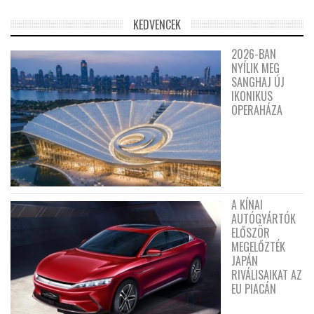
KEDVENCEK
2026-BAN
NYÍLIK MEG
SANGHAJ ÚJ
IKONIKUS
OPERAHÁZA
A KÍNAI
AUTÓGYÁRTÓK
ELŐSZÖR
MEGELŐZTÉK
JAPÁN
RIVÁLISAIKAT AZ
EU PIACÁN