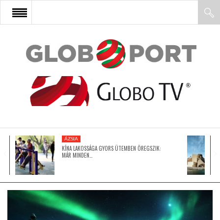
FŐOLDAL
AFRIKA
EURÓPA
ÁZSIA
ÁZSIA
KÍNA LAKOSSÁGA GYORS ÜTEMBEN ÖREGSZIK:
MÁR MINDEN…
ÉSZAK-AMERIKA
LATIN-AMERIKA