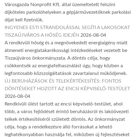
Városgazda Nonprofit Kft. által üzemeltetett felszíni
díjköteles parkolóhelyeken a gépjárművezetőknek parkolási
díjat kell fizetniük.
INGYENES ESTI STRANDOLÁSSAL SEGÍTI A LAKOSOKAT
TISZAÚJVÁROS A HŐSÉG IDEJÉN
2026-08-04
A rendkívüli hőség és a megnövekedett energiaigény miatt
átmeneti energiatakarékossági intézkedéseket vezetett be
Tiszaújváros önkormányzata. A döntés célja, hogy
csökkentsék az energiafelhasználást úgy, hogy közben a
legfontosabb közszolgáltatások zavartalanul működjenek.
ÚJ BERUHÁZÁSOK ÉS TELEKÉRTÉKESÍTÉS: FONTOS
DÖNTÉSEKET HOZOTT AZ ENCSI KÉPVISELŐ-TESTÜLET
2026-08-04
Rendkívüli ülést tartott az encsi képviselő-testület, ahol
több, a város fejlődését érintő beruházásról és lakóövezeti
telkek értékesítéséről született döntés. Az önkormányzat
célja, hogy a rendelkezésre álló forrásokat a lehető
leghatékonyabban használja fel, miközben új fejlesztéseket