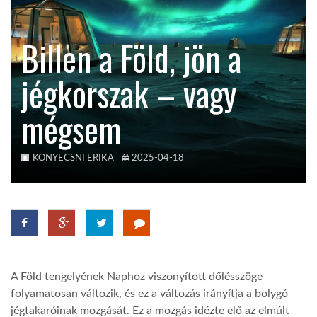
KÖZEL-KELET
Billen a Föld, jön a
jégkorszak – vagy
AUSZTRÁLIA
mégsem
A VILÁG ITTHON
KONYECSNI ERIKA
2025-04-18
MÉDIA
GLOBOTV BP
A Föld tengelyének Naphoz viszonyított dőlésszöge
folyamatosan változik, és ez a változás irányítja a bolygó
HÍR3D
jégtakaróinak mozgását. Ez a mozgás idézte elő az elmúlt