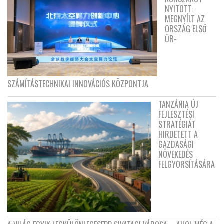
NYITOTT:
MEGNYÍLT AZ
ORSZÁG ELSŐ
ŰR-
SZÁMÍTÁSTECHNIKAI INNOVÁCIÓS KÖZPONTJA
TANZÁNIA ÚJ
FEJLESZTÉSI
STRATÉGIÁT
HIRDETETT A
GAZDASÁGI
NÖVEKEDÉS
FELGYORSÍTÁSÁRA