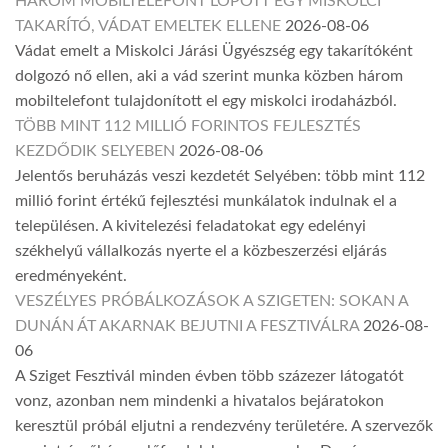
HÁROM MOBILTELEFONT LOPOTT EGY MISKOLCI
TAKARÍTÓ, VÁDAT EMELTEK ELLENE
2026-08-06
Vádat emelt a Miskolci Járási Ügyészség egy takarítóként
dolgozó nő ellen, aki a vád szerint munka közben három
mobiltelefont tulajdonított el egy miskolci irodaházból.
TÖBB MINT 112 MILLIÓ FORINTOS FEJLESZTÉS
KEZDŐDIK SELYEBEN
2026-08-06
Jelentős beruházás veszi kezdetét Selyében: több mint 112
millió forint értékű fejlesztési munkálatok indulnak el a
településen. A kivitelezési feladatokat egy edelényi
székhelyű vállalkozás nyerte el a közbeszerzési eljárás
eredményeként.
VESZÉLYES PRÓBÁLKOZÁSOK A SZIGETEN: SOKAN A
DUNÁN ÁT AKARNAK BEJUTNI A FESZTIVÁLRA
2026-08-
06
A Sziget Fesztivál minden évben több százezer látogatót
vonz, azonban nem mindenki a hivatalos bejáratokon
keresztül próbál eljutni a rendezvény területére. A szervezők