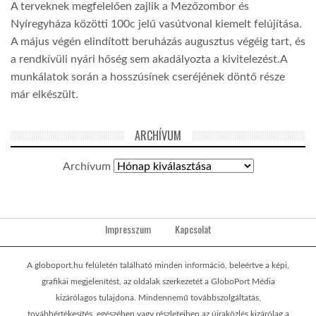
A terveknek megfelelően zajlik a Mezőzombor és
Nyíregyháza közötti 100c jelű vasútvonal kiemelt felújítása.
A május végén elindított beruházás augusztus végéig tart, és
a rendkívüli nyári hőség sem akadályozta a kivitelezést.A
munkálatok során a hosszúsínek cseréjének döntő része
már elkészült.
ARCHÍVUM
Archívum
Impresszum
Kapcsolat
A globoport.hu felületén található minden információ, beleértve a képi,
grafikai megjelenítést, az oldalak szerkezetét a GloboPort Média
kizárólagos tulajdona. Mindennemű továbbszolgáltatás,
továbbértékesítés, egészében vagy részleteiben az újraközlés kizárólag a