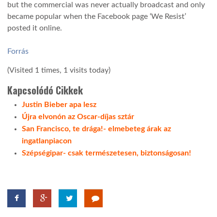
but the commercial was never actually broadcast and only
became popular when the Facebook page ‘We Resist’
LATIMO.HU
posted it online.
Forrás
GLOBOBOOK
(Visited 1 times, 1 visits today)
Kapcsolódó Cikkek
Justin Bieber apa lesz
Újra elvonón az Oscar-díjas sztár
San Francisco, te drága!- elmebeteg árak az
ingatlanpiacon
Szépségipar- csak természetesen, biztonságosan!