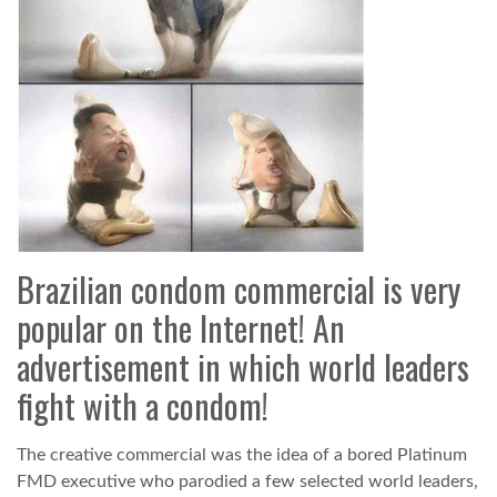
TROPICALMAGAZIN
GLOBOTV
AFRIKA TUDÁSTÁR
A NAP SZÉPE
Brazilian condom commercial is very
popular on the Internet! An
LINKTR.EE
advertisement in which world leaders
fight with a condom!
GLOBOZSARU
The creative commercial was the idea of a bored Platinum
DOBRAVERO.HU
FMD executive who parodied a few selected world leaders,