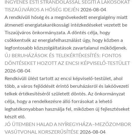
INGYENES ESTI STRANDOLÁSSAL SEGÍTI A LAKOSOKAT
TISZAÚJVÁROS A HŐSÉG IDEJÉN
2026-08-04
A rendkívüli hőség és a megnövekedett energiaigény miatt
átmeneti energiatakarékossági intézkedéseket vezetett be
Tiszaújváros önkormányzata. A döntés célja, hogy
csökkentsék az energiafelhasználást úgy, hogy közben a
legfontosabb közszolgáltatások zavartalanul működjenek.
ÚJ BERUHÁZÁSOK ÉS TELEKÉRTÉKESÍTÉS: FONTOS
DÖNTÉSEKET HOZOTT AZ ENCSI KÉPVISELŐ-TESTÜLET
2026-08-04
Rendkívüli ülést tartott az encsi képviselő-testület, ahol
több, a város fejlődését érintő beruházásról és lakóövezeti
telkek értékesítéséről született döntés. Az önkormányzat
célja, hogy a rendelkezésre álló forrásokat a lehető
leghatékonyabban használja fel, miközben új fejlesztéseket
készít elő.
JÓ ÜTEMBEN HALAD A NYÍREGYHÁZA–MEZŐZOMBOR
VASÚTVONAL KORSZERŰSÍTÉSE
2026-08-04