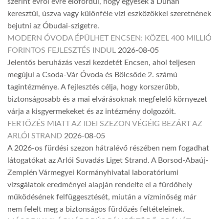
szerint évről évre előfordul, hogy egyesek a Dunán
keresztül, úszva vagy különféle vízi eszközökkel szeretnének
bejutni az Óbudai-szigetre.
MODERN ÓVODA ÉPÜLHET ENCSEN: KÖZEL 400 MILLIÓ
FORINTOS FEJLESZTÉS INDUL
2026-08-05
Jelentős beruházás veszi kezdetét Encsen, ahol teljesen
megújul a Csoda-Vár Óvoda és Bölcsőde 2. számú
tagintézménye. A fejlesztés célja, hogy korszerűbb,
biztonságosabb és a mai elvárásoknak megfelelő környezet
várja a kisgyermekeket és az intézmény dolgozóit.
FERTŐZÉS MIATT AZ IDEI SZEZON VÉGÉIG BEZÁRT AZ
ARLÓI STRAND
2026-08-05
A 2026-os fürdési szezon hátralévő részében nem fogadhat
látogatókat az Arlói Suvadás Liget Strand. A Borsod-Abaúj-
Zemplén Vármegyei Kormányhivatal laboratóriumi
vizsgálatok eredményei alapján rendelte el a fürdőhely
működésének felfüggesztését, miután a vízminőség már
nem felelt meg a biztonságos fürdőzés feltételeinek.