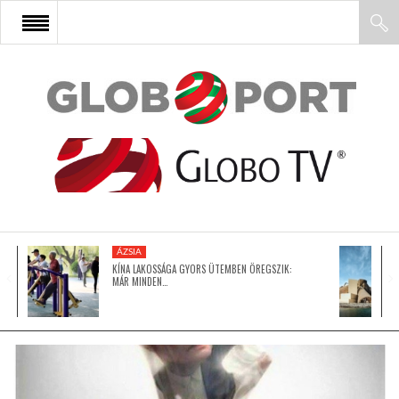
FŐOLDAL
AFRIKA
EURÓPA
ÁZSIA
ÁZSIA
KÍNA LAKOSSÁGA GYORS ÜTEMBEN ÖREGSZIK:
MÁR MINDEN…
ÉSZAK-AMERIKA
LATIN-AMERIKA