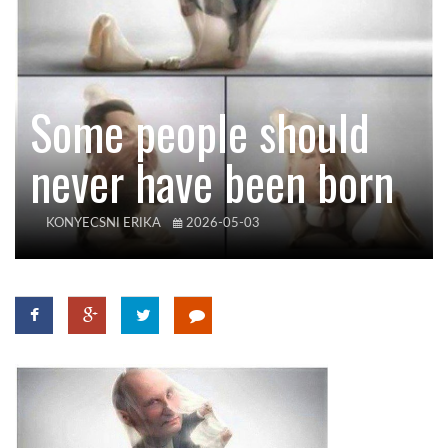
KÖZEL-KELET
Some people should
AUSZTRÁLIA
never have been born
A VILÁG ITTHON
KONYECSNI ERIKA
2026-05-03
MÉDIA
GLOBOTV BP
HÍR3D