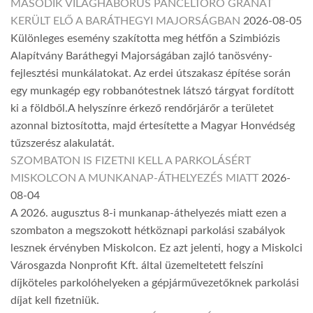
MÁSODIK VILÁGHÁBORÚS PÁNCÉLTÖRŐ GRÁNÁT
KERÜLT ELŐ A BARÁTHEGYI MAJORSÁGBAN
2026-08-05
Különleges esemény szakította meg hétfőn a Szimbiózis
Alapítvány Baráthegyi Majorságában zajló tanösvény-
fejlesztési munkálatokat. Az erdei útszakasz építése során
egy munkagép egy robbanótestnek látszó tárgyat fordított
ki a földből.A helyszínre érkező rendőrjárőr a területet
azonnal biztosította, majd értesítette a Magyar Honvédség
tűzszerész alakulatát.
SZOMBATON IS FIZETNI KELL A PARKOLÁSÉRT
MISKOLCON A MUNKANAP-ÁTHELYEZÉS MIATT
2026-
08-04
A 2026. augusztus 8-i munkanap-áthelyezés miatt ezen a
szombaton a megszokott hétköznapi parkolási szabályok
lesznek érvényben Miskolcon. Ez azt jelenti, hogy a Miskolci
Városgazda Nonprofit Kft. által üzemeltetett felszíni
díjköteles parkolóhelyeken a gépjárművezetőknek parkolási
díjat kell fizetniük.