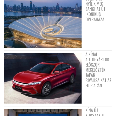
NYÍLIK MEG
SANGHAJ ÚJ
IKONIKUS
OPERAHÁZA
A KÍNAI
AUTÓGYÁRTÓK
ELŐSZÖR
MEGELŐZTÉK
JAPÁN
RIVÁLISAIKAT AZ
EU PIACÁN
KÍNA ÚJ
KORSZAKOT