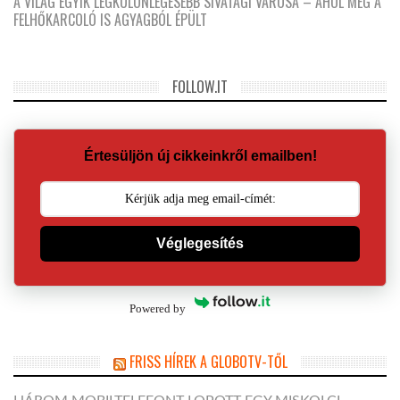
A VILÁG EGYIK LEGKÜLÖNLEGESEBB SIVATAGI VÁROSA – AHOL MÉG A
FELHŐKARCOLÓ IS AGYAGBÓL ÉPÜLT
FOLLOW.IT
Értesüljön új cikkeinkről emailben!
Véglegesítés
Powered by
FRISS HÍREK A GLOBOTV-TŐL