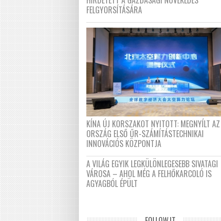
HIRDETETT A GAZDASÁGI NÖVEKEDÉS
FELGYORSÍTÁSÁRA
KÍNA ÚJ KORSZAKOT NYITOTT: MEGNYÍLT AZ
ORSZÁG ELSŐ ŰR-SZÁMÍTÁSTECHNIKAI
INNOVÁCIÓS KÖZPONTJA
A VILÁG EGYIK LEGKÜLÖNLEGESEBB SIVATAGI
VÁROSA – AHOL MÉG A FELHŐKARCOLÓ IS
AGYAGBÓL ÉPÜLT
FOLLOW.IT