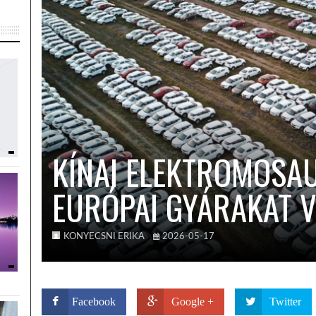
KÍNAI ELEKTROMOSA
EURÓPAI GYÁRAKAT V
KONYECSNI ERIKA
2026-05-17
Facebook
Google +
Twitter