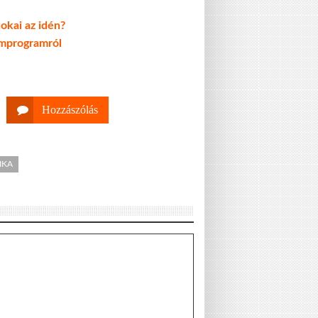
okai az idén?
tomprogramról
Hozzászólás
IKA