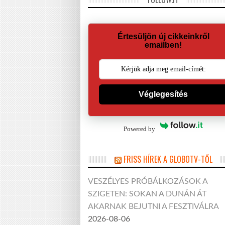
Értesüljön új cikkeinkről
emailben!
Véglegesítés
Powered by
FRISS HÍREK A GLOBOTV-TŐL
VESZÉLYES PRÓBÁLKOZÁSOK A
SZIGETEN: SOKAN A DUNÁN ÁT
AKARNAK BEJUTNI A FESZTIVÁLRA
2026-08-06