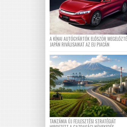
A KÍNAI AUTÓGYÁRTÓK ELŐSZÖR MEGELŐZT
JAPÁN RIVÁLISAIKAT AZ EU PIACÁN
TANZÁNIA ÚJ FEJLESZTÉSI STRATÉGIÁT