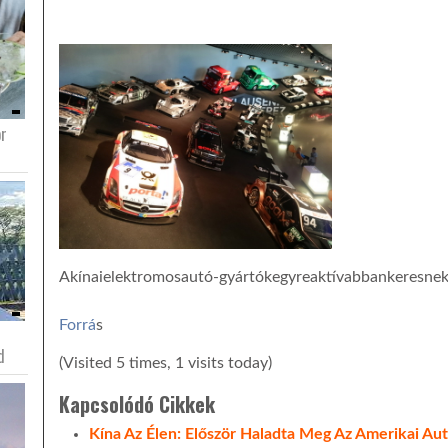
or
Akínaielek t r o m o s a u t ó - g y á r t ó k e g y r e a k t í v a b b a n k e r e s n e k e u r ó p 
Forrá
s
d
(Visited 5 times, 1 visits today)
Kapcsolódó Cikkek
Kína Az Élen: Először Haladta Meg Az Amerikai Au