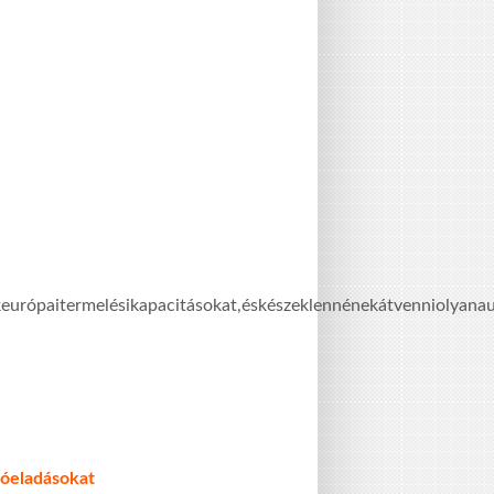
a i t e r m e l é s i k a p a c i t á s o k a t , é s k é s z e k l e n n é n e k á t v e n n i o l y a n a u t ó i p 
tóeladásokat