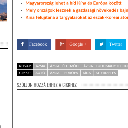
Magyarország lehet a híd Kína és Európa között
Mely országok lesznek a gazdasági növekedés bajn
Kína felújítaná a tárgyalásokat az észak-koreai a
Facebook
Google +
Twitter
ROVAT:
ÁZSIA
ÁZSIA - ÉLETMÓD
ÁZSIA - TUDOMÁNY-TECHN
CÍMKE:
AUTÓ
ÁZSIA
EURÓPA
KÍNA
KITERMELÉS
SZÓLJON HOZZÁ EHHEZ A CIKKHEZ
N