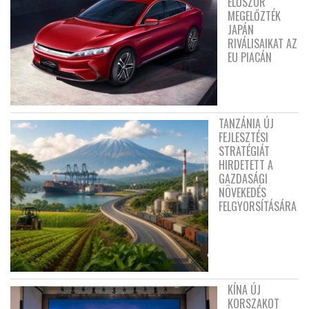
ELŐSZÖR
MEGELŐZTÉK
JAPÁN
RIVÁLISAIKAT AZ
EU PIACÁN
TANZÁNIA ÚJ
FEJLESZTÉSI
STRATÉGIÁT
HIRDETETT A
GAZDASÁGI
NÖVEKEDÉS
FELGYORSÍTÁSÁRA
KÍNA ÚJ
KORSZAKOT