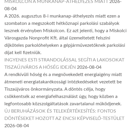
MISKOLCON A MUNKANAP-ÁTHELYEZÉS MIATT
2026-
08-04
A 2026. augusztus 8-i munkanap-áthelyezés miatt ezen a
szombaton a megszokott hétköznapi parkolási szabályok
lesznek érvényben Miskolcon. Ez azt jelenti, hogy a Miskolci
Városgazda Nonprofit Kft. által üzemeltetett felszíni
díjköteles parkolóhelyeken a gépjárművezetőknek parkolási
díjat kell fizetniük.
INGYENES ESTI STRANDOLÁSSAL SEGÍTI A LAKOSOKAT
TISZAÚJVÁROS A HŐSÉG IDEJÉN
2026-08-04
A rendkívüli hőség és a megnövekedett energiaigény miatt
átmeneti energiatakarékossági intézkedéseket vezetett be
Tiszaújváros önkormányzata. A döntés célja, hogy
csökkentsék az energiafelhasználást úgy, hogy közben a
legfontosabb közszolgáltatások zavartalanul működjenek.
ÚJ BERUHÁZÁSOK ÉS TELEKÉRTÉKESÍTÉS: FONTOS
DÖNTÉSEKET HOZOTT AZ ENCSI KÉPVISELŐ-TESTÜLET
2026-08-04