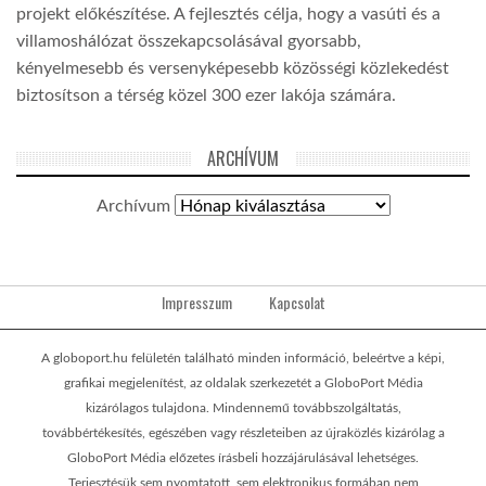
projekt előkészítése. A fejlesztés célja, hogy a vasúti és a
villamoshálózat összekapcsolásával gyorsabb,
kényelmesebb és versenyképesebb közösségi közlekedést
biztosítson a térség közel 300 ezer lakója számára.
ARCHÍVUM
Archívum
Impresszum
Kapcsolat
A globoport.hu felületén található minden információ, beleértve a képi,
grafikai megjelenítést, az oldalak szerkezetét a GloboPort Média
kizárólagos tulajdona. Mindennemű továbbszolgáltatás,
továbbértékesítés, egészében vagy részleteiben az újraközlés kizárólag a
GloboPort Média előzetes írásbeli hozzájárulásával lehetséges.
Terjesztésük sem nyomtatott, sem elektronikus formában nem