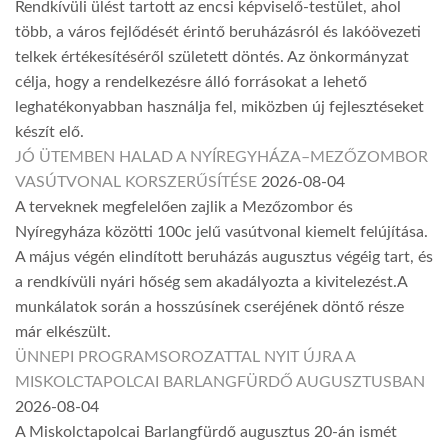
Rendkívüli ülést tartott az encsi képviselő-testület, ahol
több, a város fejlődését érintő beruházásról és lakóövezeti
telkek értékesítéséről született döntés. Az önkormányzat
célja, hogy a rendelkezésre álló forrásokat a lehető
leghatékonyabban használja fel, miközben új fejlesztéseket
készít elő.
JÓ ÜTEMBEN HALAD A NYÍREGYHÁZA–MEZŐZOMBOR
VASÚTVONAL KORSZERŰSÍTÉSE
2026-08-04
A terveknek megfelelően zajlik a Mezőzombor és
Nyíregyháza közötti 100c jelű vasútvonal kiemelt felújítása.
A május végén elindított beruházás augusztus végéig tart, és
a rendkívüli nyári hőség sem akadályozta a kivitelezést.A
munkálatok során a hosszúsínek cseréjének döntő része
már elkészült.
ÜNNEPI PROGRAMSOROZATTAL NYIT ÚJRA A
MISKOLCTAPOLCAI BARLANGFÜRDŐ AUGUSZTUSBAN
2026-08-04
A Miskolctapolcai Barlangfürdő augusztus 20-án ismét