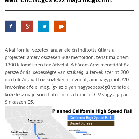
alatt lehetséges lesz majd megtenni.
TROPICALMAGAZIN
GLOBOTV
A kaliforniai vezetés január elején indította útjára a
AFRIKA TUDÁSTÁR
projektet, amely összesen 800 mérföldön, tehát majdnem
1300 kilométeren fog átívelni. A három órás menetidőhöz
persze óriási sebességre van szükség, a tervek szerint 200
A NAP SZÉPE
mérföld/órával fog közlekedni a vonat, ami nagyjából 320
km/órának felel meg. Így az olyan nagysebességű vonatok
LINKTR.EE
közé lesz majd sorolható, mint a francia TGV vagy a japán
Sinkaszen E5.
GLOBOZSARU
DOBRAVERO.HU