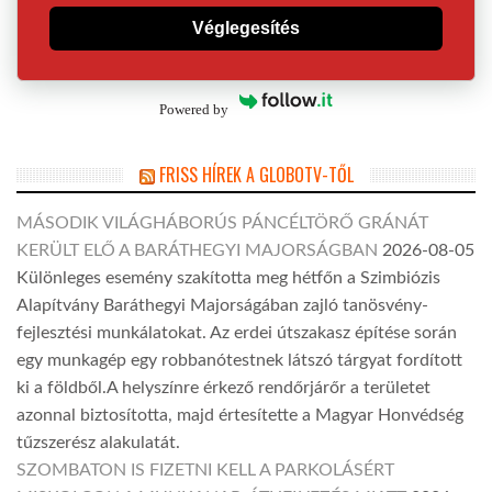
Véglegesítés
Powered by
FRISS HÍREK A GLOBOTV-TŐL
MÁSODIK VILÁGHÁBORÚS PÁNCÉLTÖRŐ GRÁNÁT
KERÜLT ELŐ A BARÁTHEGYI MAJORSÁGBAN
2026-08-05
Különleges esemény szakította meg hétfőn a Szimbiózis
Alapítvány Baráthegyi Majorságában zajló tanösvény-
fejlesztési munkálatokat. Az erdei útszakasz építése során
egy munkagép egy robbanótestnek látszó tárgyat fordított
ki a földből.A helyszínre érkező rendőrjárőr a területet
azonnal biztosította, majd értesítette a Magyar Honvédség
tűzszerész alakulatát.
SZOMBATON IS FIZETNI KELL A PARKOLÁSÉRT