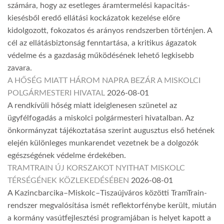
számára, hogy az esetleges áramtermelési kapacitás-
kiesésből eredő ellátási kockázatok kezelése előre
kidolgozott, fokozatos és arányos rendszerben történjen. A
cél az ellátásbiztonság fenntartása, a kritikus ágazatok
védelme és a gazdaság működésének lehető legkisebb
zavara.
A HŐSÉG MIATT HÁROM NAPRA BEZÁR A MISKOLCI
POLGÁRMESTERI HIVATAL
2026-08-01
A rendkívüli hőség miatt ideiglenesen szünetel az
ügyfélfogadás a miskolci polgármesteri hivatalban. Az
önkormányzat tájékoztatása szerint augusztus első hetének
elején különleges munkarendet vezetnek be a dolgozók
egészségének védelme érdekében.
TRAMTRAIN ÚJ KORSZAKOT NYITHAT MISKOLC
TÉRSÉGÉNEK KÖZLEKEDÉSÉBEN
2026-08-01
A Kazincbarcika–Miskolc–Tiszaújváros közötti TramTrain-
rendszer megvalósítása ismét reflektorfénybe került, miután
a kormány vasútfejlesztési programjában is helyet kapott a