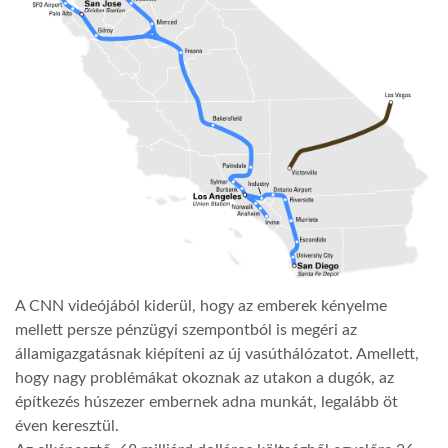
LATIMO.HU
GLOBOBOOK
A CNN videójából kiderül, hogy az emberek kényelme
mellett persze pénzügyi szempontból is megéri az
államigazgatásnak kiépíteni az új vasúthálózatot. Amellett,
hogy nagy problémákat okoznak az utakon a dugók, az
építkezés húszezer embernek adna munkát, legalább öt
éven keresztül.