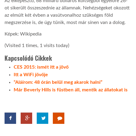
Az elképesztő, 68 milliárd dolláros költségből egyelőre 26-
ot sikerült összeszednie az államnak. Nehézségeket okozott
az elmúlt két évben a vasútvonalhoz szükséges föld
megszerzése is, de úgy tűnik, most már sínen van a dolog.
Képek: Wikipedia
(Visited 1 times, 1 visits today)
Kapcsolódó Cikkek
CES 2015: ismét itt a jövő
Itt a WiFi jövője
“Aláírom: 48 órán belül meg akarok halni”
Már Beverly Hills is füstben áll, mentik az állatokat is