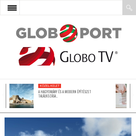
FŐOLDAL
AFRIKA
EURÓPA
KÖZEL-KELET
ÁZSIA
A HAGYOMÁNY ÉS A MODERN ÉPÍTÉSZET
TALÁLKOZÁSA…
ÉSZAK-AMERIKA
LATIN-AMERIKA