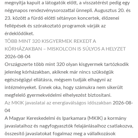
megnyitja kapuit a látogatók előtt, a visszatérést pedig egy
négynapos rendezvénysorozattal ünnepli. Augusztus 20. és
23. között a fürdő előtti sétányon koncertek, élőzenei
fellépések és szórakoztató programok várják az
érdeklődőket.
TÖBB MINT 320 KISGYERMEK REKEDT A
KÓRHÁZAKBAN – MISKOLCON IS SÚLYOS A HELYZET
2026-08-04
Országszerte több mint 320 olyan kisgyermek tartózkodik
jelenleg kórházakban, akiknek már nincs szükségük
egészségügyi ellátásra, mégsem tudják elhagyni az
intézményeket. Ennek oka, hogy számukra nem sikerült
megfelelő gyermekvédelmi elhelyezést biztosítani.
Az MKIK javaslatai az energiaválságos időszakban
2026-08-
04
A Magyar Kereskedelmi és Iparkamara (MKIK) a kormány
javaslataihoz és nagyfogyasztók felajánlásaihoz csatlakozva,
összesítő javaslatokat fogalmaz meg a vállalkozások