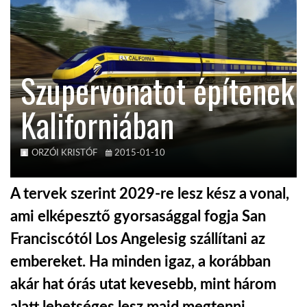
KÖZEL-KELET
Szupervonatot építenek
AUSZTRÁLIA
Kaliforniában
A VILÁG ITTHON
ORZÓI KRISTÓF
2015-01-10
MÉDIA
A tervek szerint 2029-re lesz kész a vonal,
ami elképesztő gyorsasággal fogja San
Franciscótól Los Angelesig szállítani az
GLOBOTV BP
embereket. Ha minden igaz, a korábban
akár hat órás utat kevesebb, mint három
HÍR3D