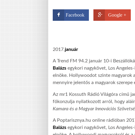
Facebook
Google +
2017.
január
A Trend FM 94.2 január 10-i Beszálló
Balázs
egykori nagykövet, Los Angeles-
elnöke. Hollywoodot szinte magyarok al
mennyire jelentős a magyarok szerepe e
Az mr1 Kossuth Rádió Világóra című j
főkonzulja nyilatkozott arról, hogy alá
Kamara és a Magyar Innovációs Szövets
A Poptarisznya.hu online rádióban 201
Balázs
egykori nagykövet, Los Angeles-
elnöke. A hollywoodi magyarokról és a