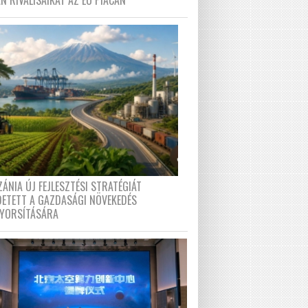
N RIVÁLISAIKAT AZ EU PIACÁN
ÁNIA ÚJ FEJLESZTÉSI STRATÉGIÁT
DETETT A GAZDASÁGI NÖVEKEDÉS
GYORSÍTÁSÁRA