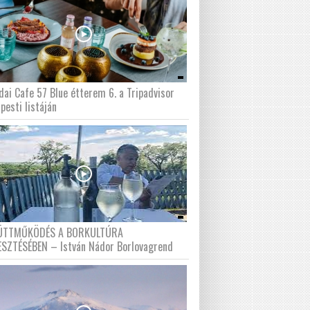
dai Cafe 57 Blue étterem 6. a Tripadvisor
pesti listáján
ÜTTMŰKÖDÉS A BORKULTÚRA
ESZTÉSÉBEN – István Nádor Borlovagrend