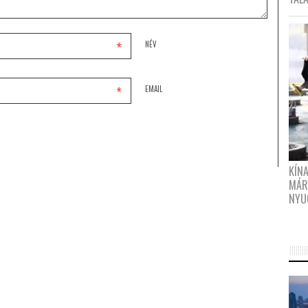
*
NÉV
*
EMAIL
KÍN
MÁR
NYU