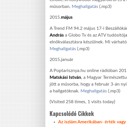
műsorban.
Meghallgatás
(.mp3)
2015.
május
A Trend FM 94.2 május 17-i Beszállók
András
a Globo Tv és az ATV tudósítója
elnökválasztásra készülnek. Mi várható 
Meghallgatás
(.mp3)
2015.január
A Poptarisznya.hu online rádióban 201
Matskási István
, a Magyar Természett
jött a műsorba, hogy a február 3-án nyíl
a hallgatóknak.
Meghallgatás
(.mp3)
(Visited 258 times, 1 visits today)
Kapcsolódó Cikkek
Az iszlám Amerikában- érték vagy 