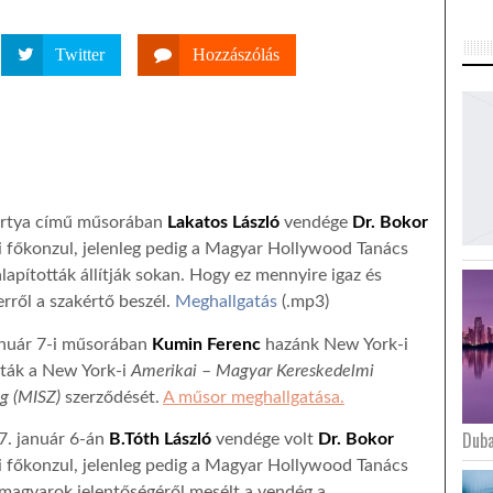
Twitter
Hozzászólás
kártya című műsorában
Lakatos László
vendége
Dr. Bokor
i főkonzul, jelenleg pedig a Magyar Hollywood Tanács
apították állítják sokan. Hogy ez mennyire igaz és
rről a szakértő beszél.
Meghallgatás
(.mp3)
anuár 7-i műsorában
Kumin Ferenc
hazánk New York-i
írták a New York-i
Amerikai
–
Magyar Kereskedelmi
ég (MISZ)
szerződését.
A műsor meghallgatása.
Duba
7. január 6-án
B.Tóth László
vendége volt
Dr. Bokor
i főkonzul, jelenleg pedig a Magyar Hollywood Tanács
 magyarok jelentőségéről mesélt a vendég a