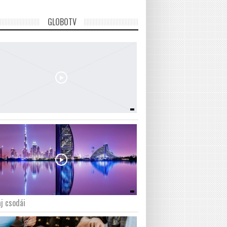
GLOBOTV
j csodái