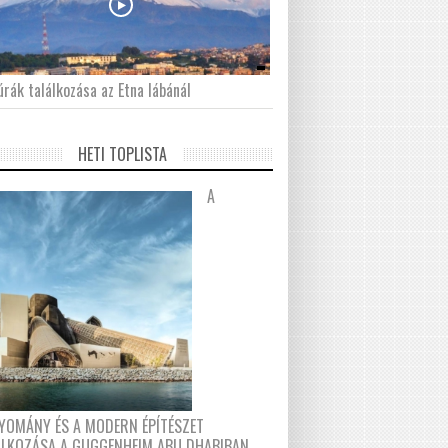
́rák találkozása az Etna lábánál
HETI TOPLISTA
A
YOMÁNY ÉS A MODERN ÉPÍTÉSZET
ÁLKOZÁSA A GUGGENHEIM ABU DHABIBAN