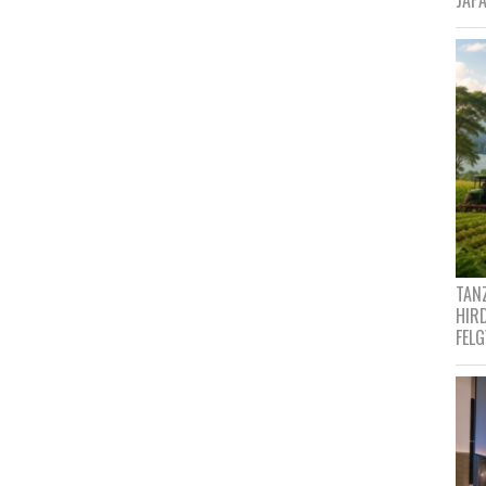
JAPÁ
TANZ
HIR
FEL