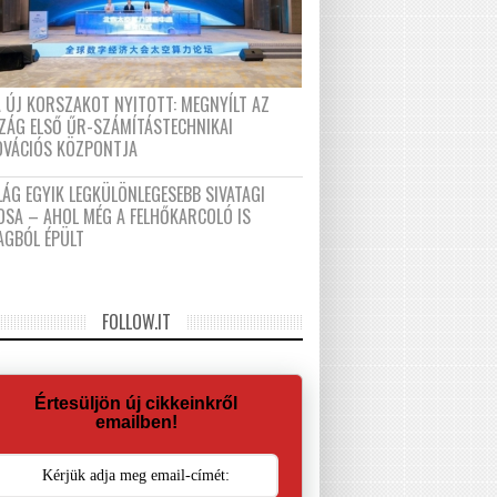
A ÚJ KORSZAKOT NYITOTT: MEGNYÍLT AZ
ZÁG ELSŐ ŰR-SZÁMÍTÁSTECHNIKAI
OVÁCIÓS KÖZPONTJA
LÁG EGYIK LEGKÜLÖNLEGESEBB SIVATAGI
OSA – AHOL MÉG A FELHŐKARCOLÓ IS
AGBÓL ÉPÜLT
FOLLOW.IT
Értesüljön új cikkeinkről
emailben!