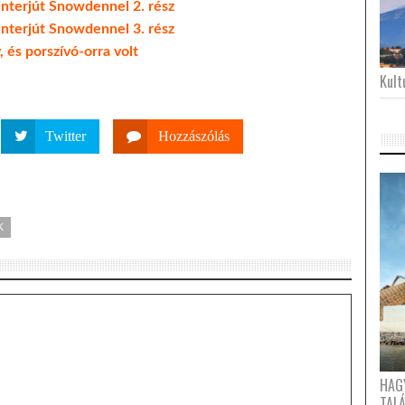
 interjút Snowdennel 2. rész
 interjút Snowdennel 3. rész
, és porszívó-orra volt
Kultu
Twitter
Hozzászólás
K
HAG
TAL