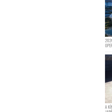
202
OPE
A K