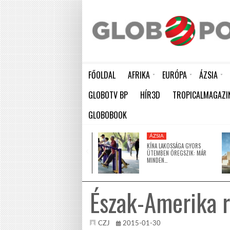
FŐOLDAL
AFRIKA
EURÓPA
ÁZSIA
AKÁR 20 MILLIÁRD DOLLÁROS VESZTESÉGET IS OKOZHAT AFRIKÁNAK A KÖZELGŐ EL NIÑO
HÁTBORZONGATÓ KAPCSOLAT A HAMBURGI KÉSELŐ ÉS A KOMBINÓS GYILKOS KÖZÖTT
KÍNA LAKOSSÁGA GYORS ÜTEMBEN
GLOBOTV BP
HÍR3D
TROPICALMAGAZI
GLOBOBOOK
AFRIKA
ÁZSIA
ÚJ, JELENTŐS OLAJMEZŐT
KÍNA LAKOSSÁGA GYORS
FEDEZTEK FEL LÍBIÁBAN –…
ÜTEMBEN ÖREGSZIK: MÁR
MINDEN…
Észak-Amerika 
CZJ
2015-01-30