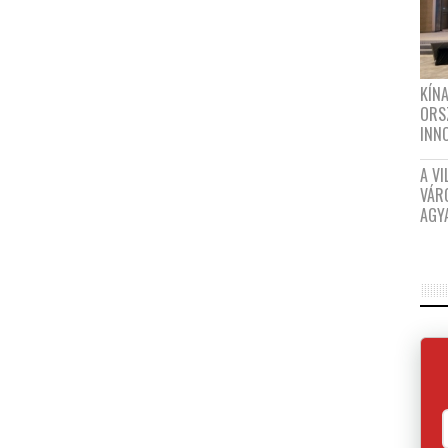
KÍN
ORS
INN
A VI
VÁR
AGY