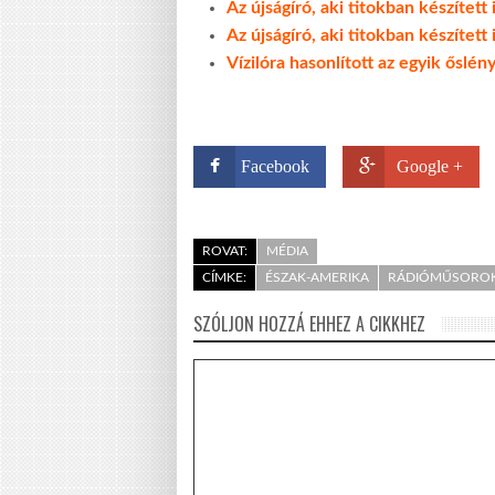
Az újságíró, aki titokban készített
Az újságíró, aki titokban készített
Vízilóra hasonlított az egyik őslény
Facebook
Google +
ROVAT:
MÉDIA
CÍMKE:
ÉSZAK-AMERIKA
RÁDIÓMŰSORO
SZÓLJON HOZZÁ EHHEZ A CIKKHEZ