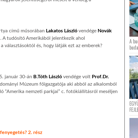
ártya című műsorában
Lakatos László
vendége
Novák
. A tudósító Amerikából jelentkezik ahol
A bu
a választásoktól és, hogy látják ezt az emberek?
buda
5. január 30-án
B.Tóth László
vendége volt
Prof.Dr.
udományi Múzeum főigazgatója aki abból az alkalomból
ó “Amerika nemzeti parkjai” c. fotókiállításról meséljen
EGY
FEJL
fenyegetés? 2. rész