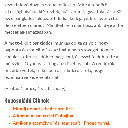
kezdett lövöldözni a szaúdi müezzin. Mire a rendőrök
lakossági hívásra kiérkeztek, már vérbe fagyva találták a 32
TROPICALMAGAZIN
éves bangladesi áldozatot. Indiai kollégáját két lövés érte,
de ő életben maradt. Mindkét férfi már hosszabb ideje állt a
GLOBOTV
mecset alkalmazásában.
A meggyilkolt bangladesi munkás dolga az volt, hogy
AFRIKA TUDÁSTÁR
naponta ötször elindítsa az imára hívó szöveget. Aznap
elmulasztotta ezt időben megtenni, és ezzel feldühítette a
müezzint. Olyannyira, hogy az tüzet nyitott. A rendőrök
A NAP SZÉPE
őrizetbe vették, és közben az is kiderült róla, hogy
pszichiátriai kezelés alatt áll.
LINKTR.EE
(Visited 1 times, 1 visits today)
Kapcsolódó Cikkek
GLOBOZSARU
Mondj nemet a hadzs-szelfire
A kommunizmus ízei Dubajban
DOBRAVERO.HU
Amikor a személyleírás nem segít. iPhone tolvaj,