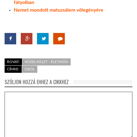
fátyolban
Nemet mondott matuzsálem vőlegényére
LATIMO.HU
GLOBOBOOK
ROVAT:
KÖZEL-KELET - ÉLETMÓD
CÍMKE:
ÖBÖL
SZÓLJON HOZZÁ EHHEZ A CIKKHEZ