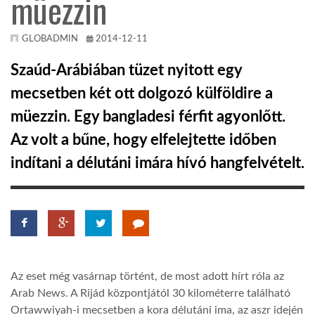
müezzin
KÖZEL-KELET
GLOBADMIN
2014-12-11
Szaúd-Arábiában tüzet nyitott egy
AUSZTRÁLIA
mecsetben két ott dolgozó külföldire a
müezzin. Egy bangladesi férfit agyonlőtt.
A VILÁG ITTHON
Az volt a bűne, hogy elfelejtette időben
indítani a délutáni imára hívó hangfelvételt.
MÉDIA
GLOBOTV BP
Az eset még vasárnap történt, de most adott hírt róla az
Arab News. A Rijád központjától 30 kilométerre található
HÍR3D
Ortawwiyah-i mecsetben a kora délutáni ima, az aszr idején