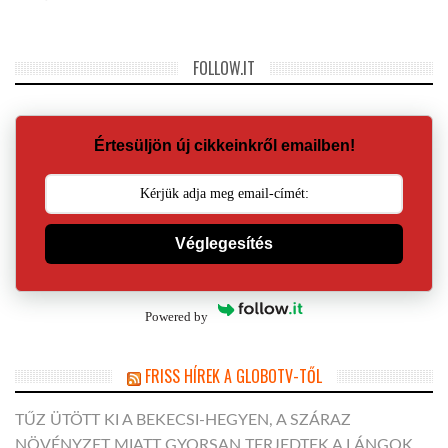
FOLLOW.IT
Értesüljön új cikkeinkről emailben!
Véglegesítés
Powered by
FRISS HÍREK A GLOBOTV-TŐL
TŰZ ÜTÖTT KI A BEKECSI-HEGYEN, A SZÁRAZ
NÖVÉNYZET MIATT GYORSAN TERJEDTEK A LÁNGOK