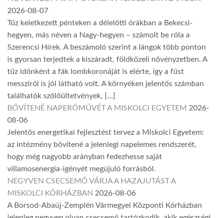
2026-08-07
Tűz keletkezett pénteken a délelőtti órákban a Bekecsi-
hegyen, más néven a Nagy-hegyen – számolt be róla a
Szerencsi Hírek. A beszámoló szerint a lángok több ponton
is gyorsan terjedtek a kiszáradt, földközeli növényzetben. A
tűz időnként a fák lombkoronáját is elérte, így a füst
messziről is jól látható volt. A környéken jelentős számban
találhatók szőlőültetvények, […]
BŐVÍTENÉ NAPERŐMŰVÉT A MISKOLCI EGYETEM
2026-
08-06
Jelentős energetikai fejlesztést tervez a Miskolci Egyetem:
az intézmény bővítené a jelenlegi napelemes rendszerét,
hogy még nagyobb arányban fedezhesse saját
villamosenergia-igényét megújuló forrásból.
NEGYVEN CSECSEMŐ VÁRJA A HAZAJUTÁST A
MISKOLCI KÓRHÁZBAN
2026-08-06
A Borsod-Abaúj-Zemplén Vármegyei Központi Kórházban
jelenleg negyven olyan csecsemő tartózkodik, akik egészségi