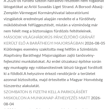
A 2026-os fürdési szezon hátralévő részében nem fogadhat
látogatókat az Arlói Suvadás Liget Strand. A Borsod-Abaúj-
Zemplén Vármegyei Kormányhivatal laboratóriumi
vizsgálatok eredményei alapján rendelte el a fürdőhely
működésének felfüggesztését, miután a vízminőség már
nem felelt meg a biztonságos fürdőzés feltételeinek.
MÁSODIK VILÁGHÁBORÚS PÁNCÉLTÖRŐ GRÁNÁT
KERÜLT ELŐ A BARÁTHEGYI MAJORSÁGBAN
2026-08-05
Különleges esemény szakította meg hétfőn a Szimbiózis
Alapítvány Baráthegyi Majorságában zajló tanösvény-
fejlesztési munkálatokat. Az erdei útszakasz építése során
egy munkagép egy robbanótestnek látszó tárgyat fordított
ki a földből.A helyszínre érkező rendőrjárőr a területet
azonnal biztosította, majd értesítette a Magyar Honvédség
tűzszerész alakulatát.
SZOMBATON IS FIZETNI KELL A PARKOLÁSÉRT
MISKOLCON A MUNKANAP-ÁTHELYEZÉS MIATT
2026-
08-04