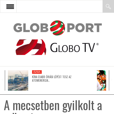
FŐOLDAL
AFRIKA
EURÓPA
ÁZSIA
ÁZSIA
KÍNA ÚJABB ÓRIÁSI LÉPÉST TESZ AZ
ATOMENERGIA…
ÉSZAK-AMERIKA
A mecsetben gyilkolt a
LATIN-AMERIKA