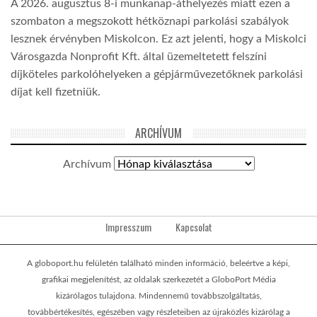
A 2026. augusztus 8-i munkanap-áthelyezés miatt ezen a
szombaton a megszokott hétköznapi parkolási szabályok
lesznek érvényben Miskolcon. Ez azt jelenti, hogy a Miskolci
Városgazda Nonprofit Kft. által üzemeltetett felszíni
díjköteles parkolóhelyeken a gépjárművezetőknek parkolási
díjat kell fizetniük.
ARCHÍVUM
Archívum
Impresszum
Kapcsolat
A globoport.hu felületén található minden információ, beleértve a képi,
grafikai megjelenítést, az oldalak szerkezetét a GloboPort Média
kizárólagos tulajdona. Mindennemű továbbszolgáltatás,
továbbértékesítés, egészében vagy részleteiben az újraközlés kizárólag a