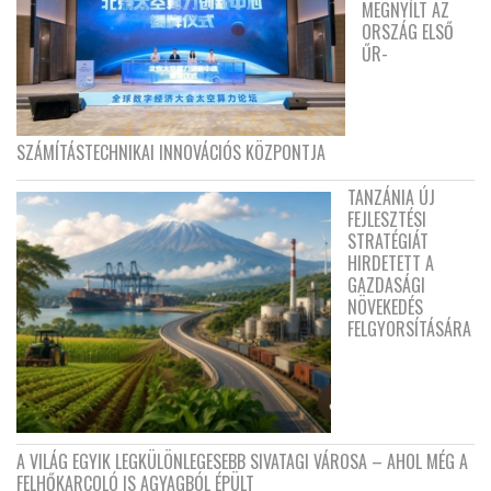
MEGNYÍLT AZ
ORSZÁG ELSŐ
ŰR-
SZÁMÍTÁSTECHNIKAI INNOVÁCIÓS KÖZPONTJA
TANZÁNIA ÚJ
FEJLESZTÉSI
STRATÉGIÁT
HIRDETETT A
GAZDASÁGI
NÖVEKEDÉS
FELGYORSÍTÁSÁRA
A VILÁG EGYIK LEGKÜLÖNLEGESEBB SIVATAGI VÁROSA – AHOL MÉG A
FELHŐKARCOLÓ IS AGYAGBÓL ÉPÜLT