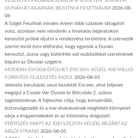
VESZÉLYES PRÓBÁLKOZÁSOK A SZIGETEN: SOKAN A
DUNÁN ÁT AKARNAK BEJUTNI A FESZTIVÁLRA
2026-08-
06
A Sziget Fesztivál minden évben több százezer látogatót
vonz, azonban nem mindenki a hivatalos bejáratokon
keresztül próbál eljutni a rendezvény területére. A szervezők
szerint évről évre előfordul, hogy egyesek a Dunán
keresztül, úszva vagy különféle vízi eszközökkel szeretnének
bejutni az Óbudai-szigetre.
MODERN ÓVODA ÉPÜLHET ENCSEN: KÖZEL 400 MILLIÓ
FORINTOS FEJLESZTÉS INDUL
2026-08-05
Jelentős beruházás veszi kezdetét Encsen, ahol teljesen
megújul a Csoda-Vár Óvoda és Bölcsőde 2. számú
tagintézménye. A fejlesztés célja, hogy korszerűbb,
biztonságosabb és a mai elvárásoknak megfelelő környezet
várja a kisgyermekeket és az intézmény dolgozóit.
FERTŐZÉS MIATT AZ IDEI SZEZON VÉGÉIG BEZÁRT AZ
ARLÓI STRAND
2026-08-05