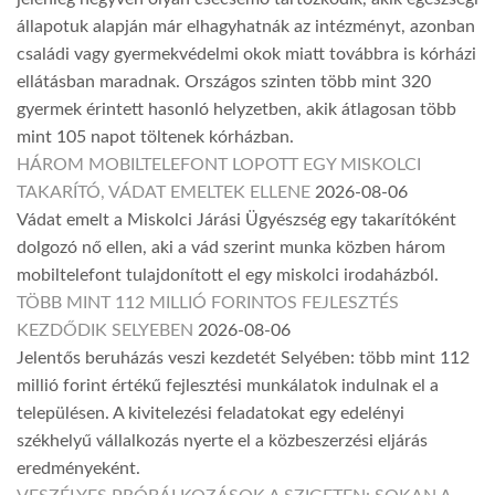
állapotuk alapján már elhagyhatnák az intézményt, azonban
családi vagy gyermekvédelmi okok miatt továbbra is kórházi
ellátásban maradnak. Országos szinten több mint 320
gyermek érintett hasonló helyzetben, akik átlagosan több
mint 105 napot töltenek kórházban.
HÁROM MOBILTELEFONT LOPOTT EGY MISKOLCI
TAKARÍTÓ, VÁDAT EMELTEK ELLENE
2026-08-06
Vádat emelt a Miskolci Járási Ügyészség egy takarítóként
dolgozó nő ellen, aki a vád szerint munka közben három
mobiltelefont tulajdonított el egy miskolci irodaházból.
TÖBB MINT 112 MILLIÓ FORINTOS FEJLESZTÉS
KEZDŐDIK SELYEBEN
2026-08-06
Jelentős beruházás veszi kezdetét Selyében: több mint 112
millió forint értékű fejlesztési munkálatok indulnak el a
településen. A kivitelezési feladatokat egy edelényi
székhelyű vállalkozás nyerte el a közbeszerzési eljárás
eredményeként.