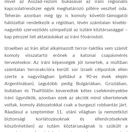
mivel az Asszad-rezsim bukásával az iráni regionális
kapcsolatrendszer egyik meghatározó pillére veszhet oda.
Teherán azonban még így is komoly követői-támogatói
hálózattal rendelkezik a régióban, lévén számtalan kisebb-
nagyobb szerveződés szimpatizál az iszlám köztársasággal –
kap pénzzel teli aktatáskákat az iráni fővárosból.
Izraelben az Irán által alkalmazott terror-taktika sem számít
komoly visszatartó erőnek a katonai csapásmérés
tervezésekor. Az iráni képességek jól ismertek, a múltban
számtalan terrorakcióra került sor izraeli célpontok ellen
szerte a nagyvilágban (például a 90-es évek elején
Argentínában). Legutóbb pedig Bulgáriában, Grúziában,
Indiában és Thaiföldön keveredtek kétes cselekményekbe
iráni ügynökök, azonban ezek az akciók mind sikertelenek
voltak, komoly áldozatokkal csak a burgaszi robbantás járt.
Ráadásul a szeptember 11. utáni világban (a nemzetközi
biztonsági korlátozásoknak és ellenőrzéseknek
köszönhetően) az iszlám köztársaságnak is szűkült a