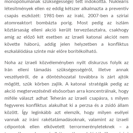
monopóliumának szükségessége) tett indokolttá. Nukleáris
létesítmények ellen ez eddig kétszer alkalmazta a preventív
LATIMO.HU
csapás eszközét: 1981-ben az iraki, 2007-ben a szíriai
atomreaktort bombázta porig. Most pedig az iszlám
köztársaság elleni akció került tervezőasztalra, csakhogy
GLOBOBOOK
amíg az előző két esetben az izraeli katonai akciót nem
követte háború, addig jelen helyzetben a konfliktus
eszkalálódása szinte már előre borítékolható.
Noha az izraeli közvéleményben nyílt diskurzus folyik az
Irán elleni támadás szükségességéről, illetve annak
veszélyeiről, de a döntéshozatal továbbra is zárt ajtók
mögött, szűk körben zajlik. A katonai stratégák pedig az
akció megtervezésénél elsősorban arra koncentrálnak, hogy
miféle választ adhat Teherán az izraeli csapásra, s milyen
fegyveres konfliktus alakulhat ki a perzsa és a zsidó állam
között. Így leginkább azt elemzik, hogy milyen esélyei
vannak az iráni rakétatámadásoknak, valamint az izraeli
célpontok ellen elkövetett terrormerényleteknek – a