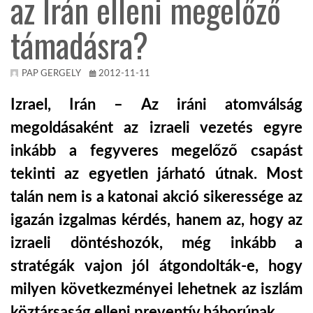
az Irán elleni megelőző
támadásra?
KÖZEL-KELET
AUSZTRÁLIA
PAP GERGELY
2012-11-11
Izrael, Irán – Az iráni atomválság
A VILÁG ITTHON
megoldásaként az izraeli vezetés egyre
inkább a fegyveres megelőző csapást
MÉDIA
tekinti az egyetlen járható útnak. Most
talán nem is a katonai akció sikeressége az
igazán izgalmas kérdés, hanem az, hogy az
izraeli döntéshozók, még inkább a
GLOBOTV BP
stratégák vajon jól átgondolták-e, hogy
milyen következményei lehetnek az iszlám
HÍR3D
köztársaság elleni preventív háborúnak.