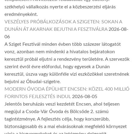
székhelyű vállalkozás nyerte el a közbeszerzési eljárás
eredményeként.
VESZÉLYES PRÓBÁLKOZÁSOK A SZIGETEN: SOKAN A
DUNÁN ÁT AKARNAK BEJUTNI A FESZTIVÁLRA
2026-08-
06
A Sziget Fesztivál minden évben több százezer látogatót
vonz, azonban nem mindenki a hivatalos bejáratokon
keresztül próbál eljutni a rendezvény területére. A szervezők
szerint évről évre előfordul, hogy egyesek a Dunán
keresztül, úszva vagy különféle vízi eszközökkel szeretnének
bejutni az Óbudai-szigetre.
MODERN ÓVODA ÉPÜLHET ENCSEN: KÖZEL 400 MILLIÓ
FORINTOS FEJLESZTÉS INDUL
2026-08-05
Jelentős beruházás veszi kezdetét Encsen, ahol teljesen
megújul a Csoda-Vár Óvoda és Bölcsőde 2. számú
tagintézménye. A fejlesztés célja, hogy korszerűbb,
biztonságosabb és a mai elvárásoknak megfelelő környezet