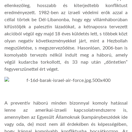
ellenkezőleg, hosszabb és kiterjedtebb konfliktust
eredményezett. 1982-ben az izraeli védelmi erők azzal a
céllal törtek be Dél-Libanonba, hogy egy villámháborúban
kifüstöljék a palesztin lázadókat, a kétnaposra tervezett
akcióból végül egy majd 18 éves küldetés lett, s többek közt
olyan negatív következményekkel járt, mint a Hezbollah
megszületése, s megszerveződése. Hasonlóan, 2006-ban is
komolyabb tervezés nélkül indult meg a háború, amely
végül kudarcba torkollott, és 33 nap után „döntetlen”
fegyverszünettel ért véget.
A preventív háború minden bizonnyal komoly hatással
lenne az amerikai-izraeli kapcsolatrendszerre is,
amennyiben az Egyesült Államoknak (kampánybeszédek ide
vagy oda, de) most nem áll érdekében és képességében,
hogy Iránnal komolyabb konfliktusba bocsátkozzon. Az