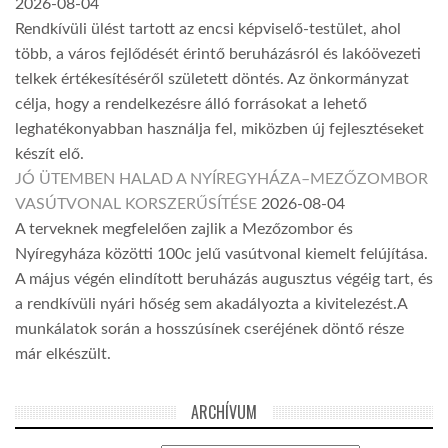
2026-08-04
Rendkívüli ülést tartott az encsi képviselő-testület, ahol
több, a város fejlődését érintő beruházásról és lakóövezeti
telkek értékesítéséről született döntés. Az önkormányzat
célja, hogy a rendelkezésre álló forrásokat a lehető
leghatékonyabban használja fel, miközben új fejlesztéseket
készít elő.
JÓ ÜTEMBEN HALAD A NYÍREGYHÁZA–MEZŐZOMBOR
VASÚTVONAL KORSZERŰSÍTÉSE
2026-08-04
A terveknek megfelelően zajlik a Mezőzombor és
Nyíregyháza közötti 100c jelű vasútvonal kiemelt felújítása.
A május végén elindított beruházás augusztus végéig tart, és
a rendkívüli nyári hőség sem akadályozta a kivitelezést.A
munkálatok során a hosszúsínek cseréjének döntő része
már elkészült.
ARCHÍVUM