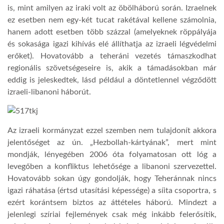
is, mint amilyen az iraki volt az öbölháború során. Izraelnek
ez esetben nem egy-két tucat rakétával kellene számolnia,
hanem adott esetben több százzal (amelyeknek röppályája
és sokasága igazi kihívás elé állíthatja az izraeli légvédelmi
erőket). Hovatovább a teheráni vezetés támaszkodhat
regionális szövetségeseire is, akik a támadásokban már
eddig is jeleskedtek, lásd például a döntetlennel végződött
izraeli-libanoni háborút.
Az izraeli kormányzat ezzel szemben nem tulajdonít akkora
jelentőséget az ún. „Hezbollah-kártyának”, mert mint
mondják, lényegében 2006 óta folyamatosan ott lóg a
levegőben a konfliktus lehetősége a libanoni szervezettel.
Hovatovább sokan úgy gondolják, hogy Teheránnak nincs
igazi ráhatása (értsd utasítási képessége) a síita csoportra, s
ezért korántsem biztos az áttételes háború. Mindezt a
jelenlegi szíriai fejlemények csak még inkább felerősítik,