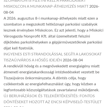
SZOMBATON IS FIZETNI KELL A PARKOLÁSÉRT
MISKOLCON A MUNKANAP-ÁTHELYEZÉS MIATT
2026-
08-04
A 2026. augusztus 8-i munkanap-áthelyezés miatt ezen a
szombaton a megszokott hétköznapi parkolási szabályok
lesznek érvényben Miskolcon. Ez azt jelenti, hogy a Miskolci
Városgazda Nonprofit Kft. által üzemeltetett felszíni
díjköteles parkolóhelyeken a gépjárművezetőknek parkolási
díjat kell fizetniük.
INGYENES ESTI STRANDOLÁSSAL SEGÍTI A LAKOSOKAT
TISZAÚJVÁROS A HŐSÉG IDEJÉN
2026-08-04
A rendkívüli hőség és a megnövekedett energiaigény miatt
átmeneti energiatakarékossági intézkedéseket vezetett be
Tiszaújváros önkormányzata. A döntés célja, hogy
csökkentsék az energiafelhasználást úgy, hogy közben a
legfontosabb közszolgáltatások zavartalanul működjenek.
ÚJ BERUHÁZÁSOK ÉS TELEKÉRTÉKESÍTÉS: FONTOS
DÖNTÉSEKET HOZOTT AZ ENCSI KÉPVISELŐ-TESTÜLET