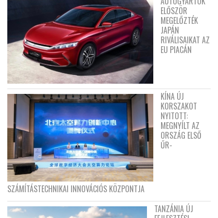
AUTÓGYÁRTÓK
ELŐSZÖR
MEGELŐZTÉK
JAPÁN
RIVÁLISAIKAT AZ
EU PIACÁN
KÍNA ÚJ
KORSZAKOT
NYITOTT:
MEGNYÍLT AZ
ORSZÁG ELSŐ
ŰR-
SZÁMÍTÁSTECHNIKAI INNOVÁCIÓS KÖZPONTJA
TANZÁNIA ÚJ