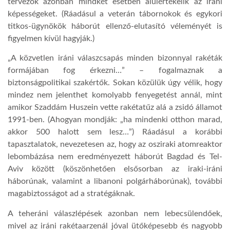
tervezők azonban mindkét esetben alulértékelik az iráni
képességeket. (Ráadásul a veterán tábornokok és egykori
titkos-ügynökök háborút ellenző-elutasító véleményét is
figyelmen kívül hagyják.)
„A közvetlen iráni válaszcsapás minden bizonnyal rakéták
formájában fog érkezni…” – fogalmaznak a
biztonságpolitikai szakértők. Sokan közülük úgy vélik, hogy
mindez nem jelenthet komolyabb fenyegetést annál, mint
amikor Szaddám Huszein vette rakétatűz alá a zsidó államot
1991-ben. (Ahogyan mondják: „ha mindenki otthon marad,
akkor 500 halott sem lesz…”) Ráadásul a korábbi
tapasztalatok, nevezetesen az, hogy az osziraki atomreaktor
lebombázása nem eredményezett háborút Bagdad és Tel-
Aviv között (köszönhetően elsősorban az iraki-iráni
háborúnak, valamint a libanoni polgárháborúnak), további
magabiztosságot ad a stratégáknak.
A teheráni válaszlépések azonban nem lebecsülendőek,
mivel az iráni rakétaarzenál jóval ütőképesebb és nagyobb