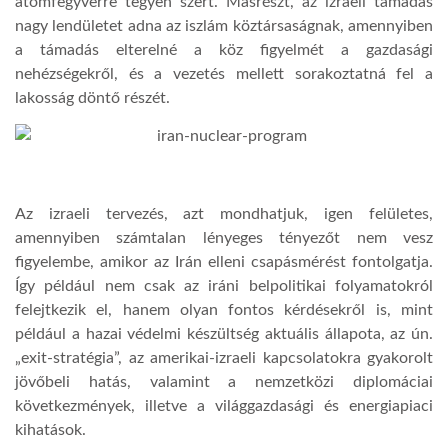
atomfegyverre tegyen szert. Másrészt, az izraeli támadás
nagy lendületet adna az iszlám köztársaságnak, amennyiben
a támadás elterelné a köz figyelmét a gazdasági
nehézségekről, és a vezetés mellett sorakoztatná fel a
lakosság döntő részét.
Az izraeli tervezés, azt mondhatjuk, igen felületes,
amennyiben számtalan lényeges tényezőt nem vesz
figyelembe, amikor az Irán elleni csapásmérést fontolgatja.
Így például nem csak az iráni belpolitikai folyamatokról
felejtkezik el, hanem olyan fontos kérdésekről is, mint
például a hazai védelmi készültség aktuális állapota, az ún.
„exit-stratégia”, az amerikai-izraeli kapcsolatokra gyakorolt
jövőbeli hatás, valamint a nemzetközi diplomáciai
következmények, illetve a világgazdasági és energiapiaci
kihatások.