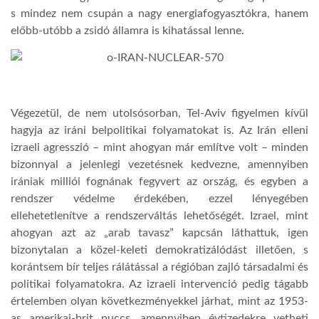
s mindez nem csupán a nagy energiafogyasztókra, hanem
előbb-utóbb a zsidó államra is kihatással lenne.
Végezetül, de nem utolsósorban, Tel-Aviv figyelmen kívül
hagyja az iráni belpolitikai folyamatokat is. Az Irán elleni
izraeli agresszió – mint ahogyan már említve volt – minden
bizonnyal a jelenlegi vezetésnek kedvezne, amennyiben
irániak milliói fognának fegyvert az ország, és egyben a
rendszer védelme érdekében, ezzel lényegében
ellehetetlenítve a rendszerváltás lehetőségét. Izrael, mint
ahogyan azt az „arab tavasz” kapcsán láthattuk, igen
bizonytalan a közel-keleti demokratizálódást illetően, s
korántsem bír teljes rálátással a régióban zajló társadalmi és
politikai folyamatokra. Az izraeli intervenció pedig tágabb
értelemben olyan következményekkel járhat, mint az 1953-
as amerikai-brit puccs, amennyiben évtizedekre vetheti