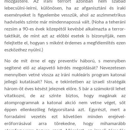
mozgástere. Az iráni terrort azonban nem szabad
lebecsülni-leírni, különösen, ha az afganisztáni és iraki
eseményeket is figyelembe vesszük, ahol az aszimmetrikus
hadviselés szinte már mindennapossá vált. (Noha a teheráni
rezsim a 90-es évek közepétől kevésbé alkalmazta a terror-
taktikát, de mint azt az előbbi esetek is bizonyítják, nem
felejtette el, hogyan s miként érdemes a megfélemlítés ezen
eszközéhez nyúlni.)
No de mit érne el egy preventív háború, s mennyiben
segítené elő az alapvető kérdés megoldását? Nevezetesen
mennyiben vetné vissza az iráni nukleáris program katonai
jellegű kutatásait? Nos, e tekintetben az izraeli stratégák
három-öt éves késést jeleznek előre. S bár a számokról lehet
vitatkozni, de az szinte biztos, hogy magának az
atomprogramnak a katonai akció nem vetne véget, sőt
éppen ellenkezőleg felgyorsítaná azt. Egyrészt, mert a
forradalmi vezetés ezt követően minden erejével-
erőforrásával arra törekedne, hogy mihamarább