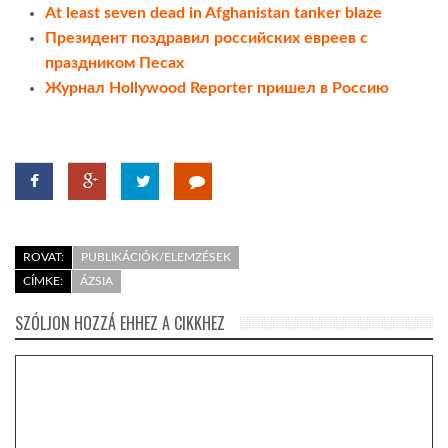
At least seven dead in Afghanistan tanker blaze
Президент поздравил российских евреев с
праздником Песах
Журнал Hollywood Reporter пришел в Россию
ROVAT:
PUBLIKÁCIÓK/ELEMZÉSEK
CÍMKE:
ÁZSIA
SZÓLJON HOZZÁ EHHEZ A CIKKHEZ