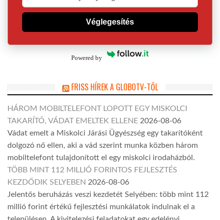
Véglegesítés
Powered by
FRISS HÍREK A GLOBOTV-TŐL
HÁROM MOBILTELEFONT LOPOTT EGY MISKOLCI
TAKARÍTÓ, VÁDAT EMELTEK ELLENE
2026-08-06
Vádat emelt a Miskolci Járási Ügyészség egy takarítóként
dolgozó nő ellen, aki a vád szerint munka közben három
mobiltelefont tulajdonított el egy miskolci irodaházból.
TÖBB MINT 112 MILLIÓ FORINTOS FEJLESZTÉS
KEZDŐDIK SELYEBEN
2026-08-06
Jelentős beruházás veszi kezdetét Selyében: több mint 112
millió forint értékű fejlesztési munkálatok indulnak el a
településen. A kivitelezési feladatokat egy edelényi