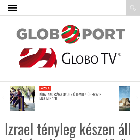
FŐOLDAL
AFRIKA
EURÓPA
ÁZSIA
ÁZSIA
KÍNA LAKOSSÁGA GYORS ÜTEMBEN ÖREGSZIK:
MÁR MINDEN…
ÉSZAK-AMERIKA
Izrael tényleg készen áll
LATIN-AMERIKA