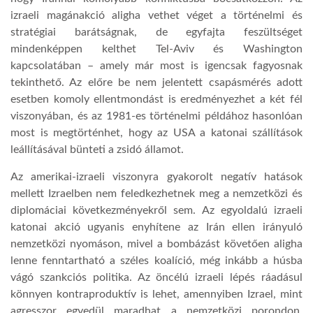
izraeli magánakció aligha vethet véget a történelmi és
stratégiai barátságnak, de egyfajta feszültséget
mindenképpen kelthet Tel-Aviv és Washington
kapcsolatában – amely már most is igencsak fagyosnak
tekinthető. Az előre be nem jelentett csapásmérés adott
esetben komoly ellentmondást is eredményezhet a két fél
viszonyában, és az 1981-es történelmi példához hasonlóan
most is megtörténhet, hogy az USA a katonai szállítások
leállításával bünteti a zsidó államot.
Az amerikai-izraeli viszonyra gyakorolt negatív hatások
mellett Izraelben nem feledkezhetnek meg a nemzetközi és
diplomáciai következményekről sem. Az egyoldalú izraeli
katonai akció ugyanis enyhítene az Irán ellen irányuló
nemzetközi nyomáson, mivel a bombázást követően aligha
lenne fenntartható a széles koalíció, még inkább a húsba
vágó szankciós politika. Az öncélú izraeli lépés ráadásul
könnyen kontraproduktív is lehet, amennyiben Izrael, mint
agresszor egyedül maradhat a nemzetközi porondon.