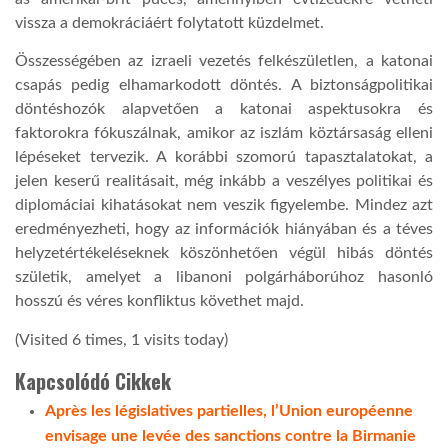
vissza a demokráciáért folytatott küzdelmet.
Összességében az izraeli vezetés felkészületlen, a katonai
csapás pedig elhamarkodott döntés. A biztonságpolitikai
döntéshozók alapvetően a katonai aspektusokra és
faktorokra fókuszálnak, amikor az iszlám köztársaság elleni
lépéseket tervezik. A korábbi szomorú tapasztalatokat, a
jelen keserű realitásait, még inkább a veszélyes politikai és
diplomáciai kihatásokat nem veszik figyelembe. Mindez azt
eredményezheti, hogy az információk hiányában és a téves
helyzetértékeléseknek köszönhetően végül hibás döntés
születik, amelyet a libanoni polgárháborúhoz hasonló
hosszú és véres konfliktus követhet majd.
(Visited 6 times, 1 visits today)
Kapcsolódó Cikkek
Après les législatives partielles, l’Union européenne
envisage une levée des sanctions contre la Birmanie