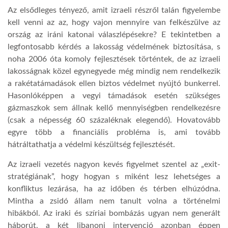
Az elsődleges tényező, amit izraeli részről talán figyelembe
kell venni az az, hogy vajon mennyire van felkészülve az
ország az iráni katonai válaszlépésekre? E tekintetben a
legfontosabb kérdés a lakosság védelmének biztosítása, s
noha 2006 óta komoly fejlesztések történtek, de az izraeli
lakosságnak közel egynegyede még mindig nem rendelkezik
a rakétatámadások ellen biztos védelmet nyújtó bunkerrel.
Hasonlóképpen a vegyi támadások esetén szükséges
gázmaszkok sem állnak kellő mennyiségben rendelkezésre
(csak a népesség 60 százaléknak elegendő). Hovatovább
egyre több a financiális probléma is, ami tovább
hátráltathatja a védelmi készültség fejlesztését.
Az izraeli vezetés nagyon kevés figyelmet szentel az „exit-
stratégiának”, hogy hogyan s miként lesz lehetséges a
konfliktus lezárása, ha az időben és térben elhúzódna.
Mintha a zsidó állam nem tanult volna a történelmi
hibákból. Az iraki és szíriai bombázás ugyan nem generált
háborút, a két libanoni intervenció azonban éppen