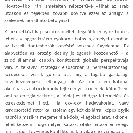
Hovatovább Irán ismételten népszerűvé válhat az arab
utcákon és fejekben, tovább bővítve ezzel az amúgy is
szélesnek mondható befolyását.
A nemzetközi kapcsolatok mellett legalább ennyire fontos
lehet a világgazdaságra gyakorolt hatás is, amelyet azonban
az izraeli döntéshozók kevésbé vesznek figyelembe. Ez
alapvetően az ország kicsiny jellegének köszönhető – a
zsidó államnak csupán korlátozott globális perspektívája
van. A tel-avivi stratégák elsősorban a nemzetbiztonsági
kérdéseket veszik górcső alá, míg a tágabb gazdasági
következményeket elhanyagolják. Az Irán elleni katonai
akciónak azonban komoly fejleményei lennének, különösen,
ami az energia szektort, a kőolaj és földgáz kitermelést és
kereskedelmet illeti. Ha egy-egy hadgyakorlat, vagy
kardcsörtető retorikai szólam egy-két dollárral képes egyik
napról a másikra megemelni a kőolaj világpiaci árat, akkor el
lehet képzelni, hogy milyen katasztrofális hatása lenne egy
iráni-izraeli fegyveres konfliktusnak a világ energiapiacára –