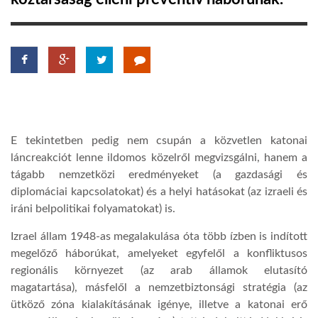
TROPICALMAGAZIN
GLOBOTV
AFRIKA TUDÁSTÁR
E tekintetben pedig nem csupán a közvetlen katonai
láncreakciót lenne ildomos közelről megvizsgálni, hanem a
A NAP SZÉPE
tágabb nemzetközi eredményeket (a gazdasági és
diplomáciai kapcsolatokat) és a helyi hatásokat (az izraeli és
iráni belpolitikai folyamatokat) is.
LINKTR.EE
Izrael állam 1948-as megalakulása óta több ízben is indított
megelőző háborúkat, amelyeket egyfelől a konfliktusos
GLOBOZSARU
regionális környezet (az arab államok elutasító
magatartása), másfelől a nemzetbiztonsági stratégia (az
DOBRAVERO.HU
ütköző zóna kialakításának igénye, illetve a katonai erő