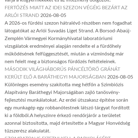
várja a kisgyermekeket és az intézmény dolgozóit.
FERTŐZÉS MIATT AZ IDEI SZEZON VÉGÉIG BEZÁRT AZ
ARLÓI STRAND
2026-08-05
A 2026-os fürdési szezon hátralévő részében nem fogadhat
látogatókat az Arlói Suvadás Liget Strand. A Borsod-Abaúj-
Zemplén Vármegyei Kormányhivatal laboratóriumi
vizsgálatok eredményei alapján rendelte el a fürdőhely
működésének felfüggesztését, miután a vízminőség már
nem felelt meg a biztonságos fürdőzés feltételeinek.
MÁSODIK VILÁGHÁBORÚS PÁNCÉLTÖRŐ GRÁNÁT
KERÜLT ELŐ A BARÁTHEGYI MAJORSÁGBAN
2026-08-05
Különleges esemény szakította meg hétfőn a Szimbiózis
Alapítvány Baráthegyi Majorságában zajló tanösvény-
fejlesztési munkálatokat. Az erdei útszakasz építése során
egy munkagép egy robbanótestnek látszó tárgyat fordított
ki a földből.A helyszínre érkező rendőrjárőr a területet
azonnal biztosította, majd értesítette a Magyar Honvédség
tűzszerész alakulatát.