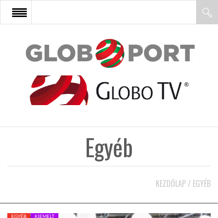
FŐOLDAL
AFRIKA
EURÓPA
Egyéb
ÁZSIA
ÉSZAK-AMERIKA
KEZDŐLAP
/
EGYÉB
LATIN-AMERIKA
EGYÉB
KIEMELT