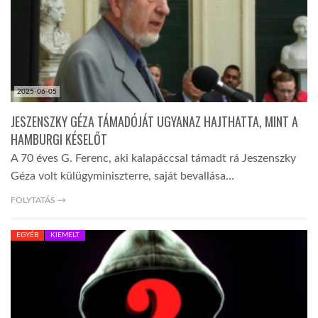
2025-06-05
JESZENSZKY GÉZA TÁMADÓJÁT UGYANAZ HAJTHATTA, MINT A
HAMBURGI KÉSELŐT
A 70 éves G. Ferenc, aki kalapáccsal támadt rá Jeszenszky
Géza volt külügyminiszterre, saját bevallása…
FOLYTATÁS →
EGYÉB
KIEMELT