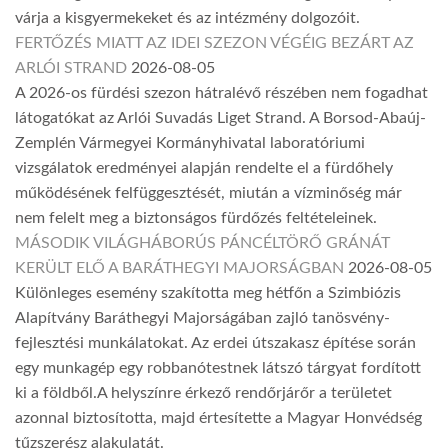
várja a kisgyermekeket és az intézmény dolgozóit.
FERTŐZÉS MIATT AZ IDEI SZEZON VÉGÉIG BEZÁRT AZ
ARLÓI STRAND
2026-08-05
A 2026-os fürdési szezon hátralévő részében nem fogadhat
látogatókat az Arlói Suvadás Liget Strand. A Borsod-Abaúj-
Zemplén Vármegyei Kormányhivatal laboratóriumi
vizsgálatok eredményei alapján rendelte el a fürdőhely
működésének felfüggesztését, miután a vízminőség már
nem felelt meg a biztonságos fürdőzés feltételeinek.
MÁSODIK VILÁGHÁBORÚS PÁNCÉLTÖRŐ GRÁNÁT
KERÜLT ELŐ A BARÁTHEGYI MAJORSÁGBAN
2026-08-05
Különleges esemény szakította meg hétfőn a Szimbiózis
Alapítvány Baráthegyi Majorságában zajló tanösvény-
fejlesztési munkálatokat. Az erdei útszakasz építése során
egy munkagép egy robbanótestnek látszó tárgyat fordított
ki a földből.A helyszínre érkező rendőrjárőr a területet
azonnal biztosította, majd értesítette a Magyar Honvédség
tűzszerész alakulatát.