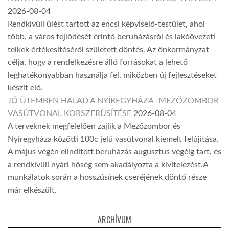
2026-08-04
Rendkívüli ülést tartott az encsi képviselő-testület, ahol
több, a város fejlődését érintő beruházásról és lakóövezeti
telkek értékesítéséről született döntés. Az önkormányzat
célja, hogy a rendelkezésre álló forrásokat a lehető
leghatékonyabban használja fel, miközben új fejlesztéseket
készít elő.
JÓ ÜTEMBEN HALAD A NYÍREGYHÁZA–MEZŐZOMBOR
VASÚTVONAL KORSZERŰSÍTÉSE
2026-08-04
A terveknek megfelelően zajlik a Mezőzombor és
Nyíregyháza közötti 100c jelű vasútvonal kiemelt felújítása.
A május végén elindított beruházás augusztus végéig tart, és
a rendkívüli nyári hőség sem akadályozta a kivitelezést.A
munkálatok során a hosszúsínek cseréjének döntő része
már elkészült.
ARCHÍVUM