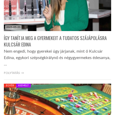
2025-05-21
ÍGY TANÍTJA MEG A GYERMEKEIT A TUDATOS SZÁJÁPOLÁSRA
KULCSÁR EDINA
Nem engedi, hogy gyerekei úgy járjanak, mint ő Kulcsár
Edina, egykori szépségkirálynő és négygyermekes édesanya,
…
FOLYTATÁS →
EGYÉB
KIEMELT