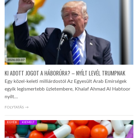
LATIMO.HU
GLOBOBOOK
2026-03-07
KI ADOTT JOGOT A HÁBORÚRA? – NYÍLT LEVÉL TRUMPNAK
Egy közel-keleti milliárdostól Az Egyesült Arab Emírségek
egyik legismertebb üzletembere, Khalaf Ahmad Al Habtoor
nyílt…
FOLYTATÁS →
EGYÉB
KIEMELT