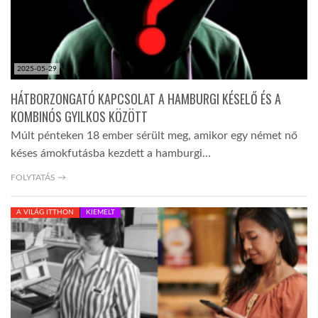
2025-05-29
HÁTBORZONGATÓ KAPCSOLAT A HAMBURGI KÉSELŐ ÉS A
KOMBINÓS GYILKOS KÖZÖTT
Múlt pénteken 18 ember sérült meg, amikor egy német nő
késes ámokfutásba kezdett a hamburgi…
FOLYTATÁS →
A VILÁG ITTHON
KIEMELT