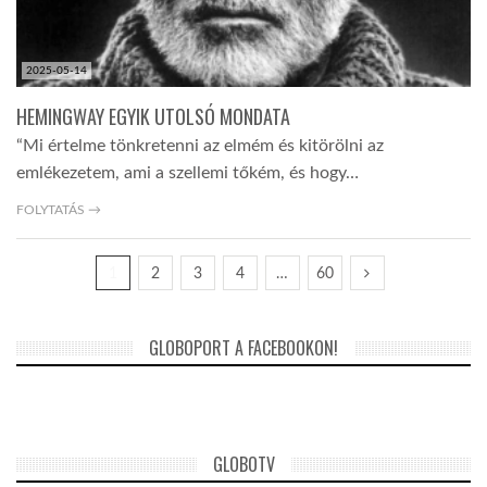
2025-05-14
HEMINGWAY EGYIK UTOLSÓ MONDATA
“Mi értelme tönkretenni az elmém és kitörölni az
emlékezetem, ami a szellemi tőkém, és hogy…
FOLYTATÁS →
1
2
3
4
…
60
GLOBOPORT A FACEBOOKON!
GLOBOTV