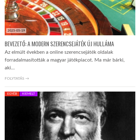
2025-05-19
BEVEZETŐ: A MODERN SZERENCSEJÁTÉK ÚJ HULLÁMA
Az elmúlt években a online szerencsejáték oldalak
forradalmasították a magyar játékpiacot. Ma már bárki,
aki…
FOLYTATÁS →
EGYÉB
KIEMELT