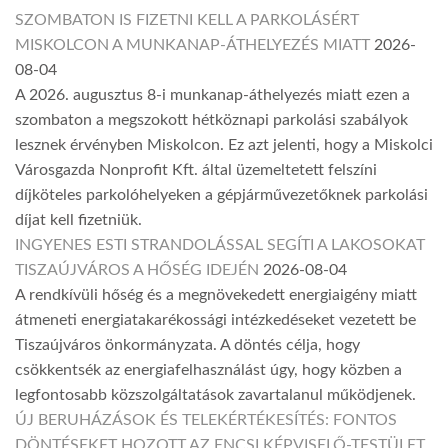
SZOMBATON IS FIZETNI KELL A PARKOLÁSÉRT
MISKOLCON A MUNKANAP-ÁTHELYEZÉS MIATT
2026-
08-04
A 2026. augusztus 8-i munkanap-áthelyezés miatt ezen a
szombaton a megszokott hétköznapi parkolási szabályok
lesznek érvényben Miskolcon. Ez azt jelenti, hogy a Miskolci
Városgazda Nonprofit Kft. által üzemeltetett felszíni
díjköteles parkolóhelyeken a gépjárművezetőknek parkolási
díjat kell fizetniük.
INGYENES ESTI STRANDOLÁSSAL SEGÍTI A LAKOSOKAT
TISZAÚJVÁROS A HŐSÉG IDEJÉN
2026-08-04
A rendkívüli hőség és a megnövekedett energiaigény miatt
átmeneti energiatakarékossági intézkedéseket vezetett be
Tiszaújváros önkormányzata. A döntés célja, hogy
csökkentsék az energiafelhasználást úgy, hogy közben a
legfontosabb közszolgáltatások zavartalanul működjenek.
ÚJ BERUHÁZÁSOK ÉS TELEKÉRTÉKESÍTÉS: FONTOS
DÖNTÉSEKET HOZOTT AZ ENCSI KÉPVISELŐ-TESTÜLET