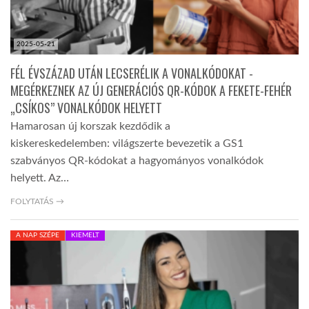
2025-05-21
FÉL ÉVSZÁZAD UTÁN LECSERÉLIK A VONALKÓDOKAT -
MEGÉRKEZNEK AZ ÚJ GENERÁCIÓS QR-KÓDOK A FEKETE-FEHÉR
„CSÍKOS” VONALKÓDOK HELYETT
Hamarosan új korszak kezdődik a
kiskereskedelemben: világszerte bevezetik a GS1
szabványos QR-kódokat a hagyományos vonalkódok
helyett. Az…
FOLYTATÁS →
A NAP SZÉPE
KIEMELT