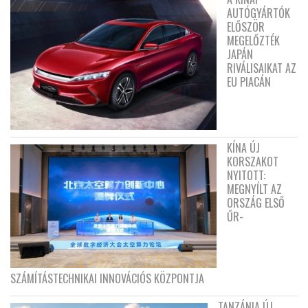
AUTÓGYÁRTÓK
ELŐSZÖR
MEGELŐZTÉK
JAPÁN
RIVÁLISAIKAT AZ
EU PIACÁN
KÍNA ÚJ
KORSZAKOT
NYITOTT:
MEGNYÍLT AZ
ORSZÁG ELSŐ
ŰR-
SZÁMÍTÁSTECHNIKAI INNOVÁCIÓS KÖZPONTJA
TANZÁNIA ÚJ