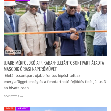
KÖZEL-KELET
AUSZTRÁLIA
A VILÁG ITTHON
2026-07-07
MÉDIA
ÚJABB MÉRFÖLDKŐ AFRIKÁBAN: ELEFÁNTCSONTPART ÁTADTA
MÁSODIK ÓRIÁSI NAPERŐMŰVÉT
Elefántcsontpart újabb fontos lépést tett az
energiafüggetlenség és a fenntartható fejlődés felé: július 3-
án hivatalosan…
GLOBOTV BP
FOLYTATÁS →
HÍR3D
EGYÉB
KIEMELT