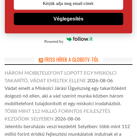
Véglegesítés
Powered by
FRISS HÍREK A GLOBOTV-TŐL
HÁROM MOBILTELEFONT LOPOTT EGY MISKOLCI
TAKARÍTÓ, VÁDAT EMELTEK ELLENE
2026-08-06
Vádat emelt a Miskolci Járási Ügyészség egy takarítóként
dolgozó nő ellen, aki a vád szerint munka közben három
mobiltelefont tulajdonított el egy miskolci irodaházból.
TÖBB MINT 112 MILLIÓ FORINTOS FEJLESZTÉS
KEZDŐDIK SELYEBEN
2026-08-06
Jelentős beruházás veszi kezdetét Selyében: több mint 112
millió forint értékű fejlesztési munkálatok indulnak el a