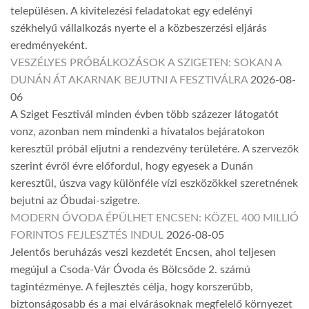
településen. A kivitelezési feladatokat egy edelényi
székhelyű vállalkozás nyerte el a közbeszerzési eljárás
eredményeként.
VESZÉLYES PRÓBÁLKOZÁSOK A SZIGETEN: SOKAN A
DUNÁN ÁT AKARNAK BEJUTNI A FESZTIVÁLRA
2026-08-
06
A Sziget Fesztivál minden évben több százezer látogatót
vonz, azonban nem mindenki a hivatalos bejáratokon
keresztül próbál eljutni a rendezvény területére. A szervezők
szerint évről évre előfordul, hogy egyesek a Dunán
keresztül, úszva vagy különféle vízi eszközökkel szeretnének
bejutni az Óbudai-szigetre.
MODERN ÓVODA ÉPÜLHET ENCSEN: KÖZEL 400 MILLIÓ
FORINTOS FEJLESZTÉS INDUL
2026-08-05
Jelentős beruházás veszi kezdetét Encsen, ahol teljesen
megújul a Csoda-Vár Óvoda és Bölcsőde 2. számú
tagintézménye. A fejlesztés célja, hogy korszerűbb,
biztonságosabb és a mai elvárásoknak megfelelő környezet