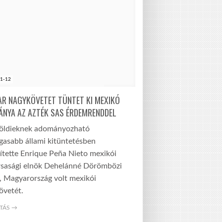
1-12
R NAGYKÖVETET TÜNTET KI MEXIKÓ
NYA AZ AZTÉK SAS ÉRDEMRENDDEL
földieknek adományozható
gasabb állami kitüntetésben
ítette Enrique Peña Nieto mexikói
rsasági elnök Dehelánné Dörömbözi
, Magyarország volt mexikói
övetét.
TÁS →