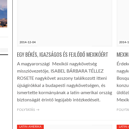
2014-12-04
2014-1
EGY BÉKÉS, IGAZSÁGOS ÉS FEJLŐDŐ MEXIKÓÉRT
MEXIK
A magyarországi Mexikói nagykövetség
Érdek
misszióvezetője, ISABEL BÁRBARA TÉLLEZ
nagyk
ROSETE nagykövet asszony találkozott itteni
Bosqu
újságírókkal a budapesti nagykövetségen, és
konzul
ismertette kormányának a latin-amerikai ország
üldözö
biztonságát érintő legújabb intézkedéseit.
Mexik
FOLYTATÁS →
FOLYTA
LATIN-AMERIKA
LATIN