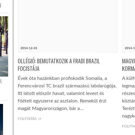
N
2014-12-01
2014-1
OLLÉGIÓ: BEMUTATKOZIK A FRADI BRAZIL
MAGYA
FOCISTÁJA
KORMÁ
Évek óta hazánkban profiskodik Somalia, a
A kül
K:
Ferencvárosi TC brazil származású labdarúgója.
legma
Itt látott először havat, valamint levest és
részes
főételt egyszerre az asztalon. Remekül érzi
köztá
magát Magyarországon, bár a…
Terézt
nagyk
FOLYTATÁS →
FOLYTA