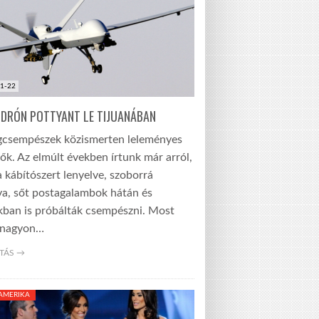
1-22
DRÓN POTTYANT LE TIJUANÁBAN
gcsempészek közismerten leleményes
k. Az elmúlt években írtunk már arról,
 kábítószert lenyelve, szoborrá
va, sőt postagalambok hátán és
kban is próbálták csempészni. Most
 nagyon…
TÁS →
-AMERIKA