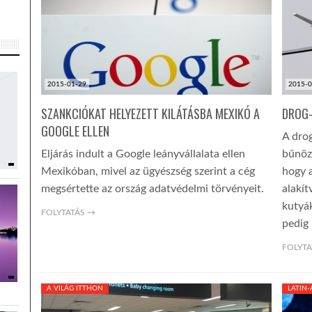
2015-01-29
2015-0
SZANKCIÓKAT HELYEZETT KILÁTÁSBA MEXIKÓ A
DROG-
GOOGLE ELLEN
A dro
Eljárás indult a Google leányvállalata ellen
bűnöző
Mexikóban, mivel az ügyészség szerint a cég
hogy a
megsértette az ország adatvédelmi törvényeit.
alakít
kutyá
FOLYTATÁS →
pedig
FOLYTA
A VILÁG ITTHON
LATIN