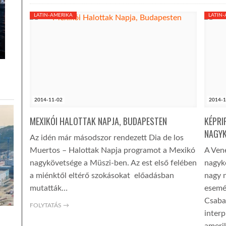
LATIN-AMERIKA
LATIN
2014-11-02
2014-1
MEXIKÓI HALOTTAK NAPJA, BUDAPESTEN
KÉPRI
NAGY
Az idén már másodszor rendezett Dia de los
Muertos – Halottak Napja programot a Mexikó
A Vene
nagykövetsége a Müszi-ben. Az est első felében
nagyk
a miénktől eltérő szokásokat előadásban
nagy 
mutatták…
esemé
Csaba
FOLYTATÁS →
interp