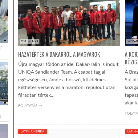
2015-01-21
2015-0
or
HAZATÉRTEK A DAKARRÓL A MAGYAROK
A KOR
KÖZIG
Újra magyar földön az idei Dakar-ralin is indult
UNIQA Sandlander Team. A csapat tagjai
A Braz
egészségesen, ámde a hosszú, küzdelmes
Sul ál
kéthetes verseny és a maratoni repülőút után
köziga
fáradtan tértek…
tapasz
akar k
FOLYTATÁS →
FOLYTA
d
LATIN-AMERIKA
LATIN