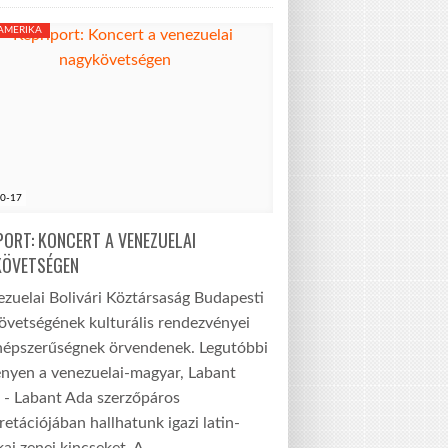
-AMERIKA
0-17
PORT: KONCERT A VENEZUELAI
KÖVETSÉGEN
zuelai Bolivári Köztársaság Budapesti
övetségének kulturális rendezvényei
népszerűségnek örvendenek. Legutóbbi
nyen a venezuelai-magyar, Labant
 - Labant Ada szerzőpáros
retációjában hallhatunk igazi latin-