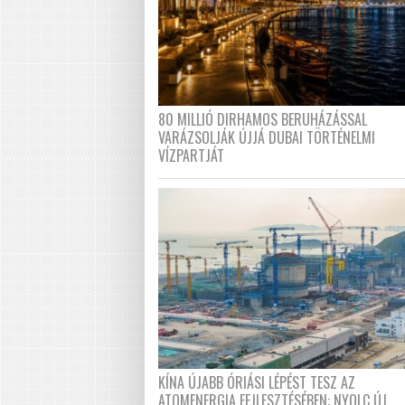
80 MILLIÓ DIRHAMOS BERUHÁZÁSSAL
VARÁZSOLJÁK ÚJJÁ DUBAI TÖRTÉNELMI
VÍZPARTJÁT
KÍNA ÚJABB ÓRIÁSI LÉPÉST TESZ AZ
ATOMENERGIA FEJLESZTÉSÉBEN: NYOLC ÚJ