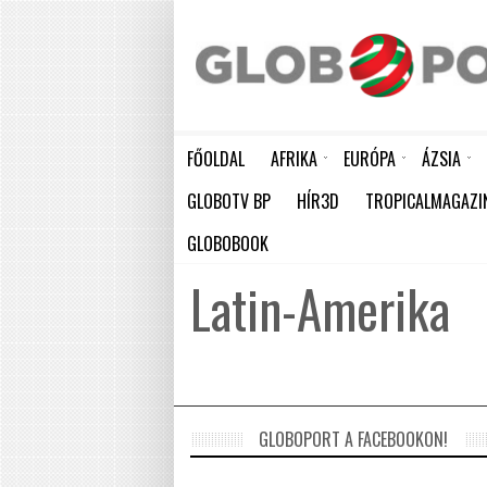
FŐOLDAL
AFRIKA
EURÓPA
ÁZSIA
ELEFÁNTCSONTPART MA ÜNNEPLI FÜGGETLENSÉGÉNEK 66. ÉVFORDULÓJÁT
HÁTBORZONGATÓ KAPCSOLAT A HAMBURGI KÉSELŐ ÉS A KOMBINÓS GYILKOS KÖZÖTT
KÍNA ÚJABB ÓRIÁSI LÉPÉST TESZ AZ ATOMENERGIA FEJLESZTÉSÉBEN: NYOLC ÚJ REAKTO
GLOBOTV BP
HÍR3D
TROPICALMAGAZI
GLOBOBOOK
Latin-Amerika
GLOBOPORT A FACEBOOKON!