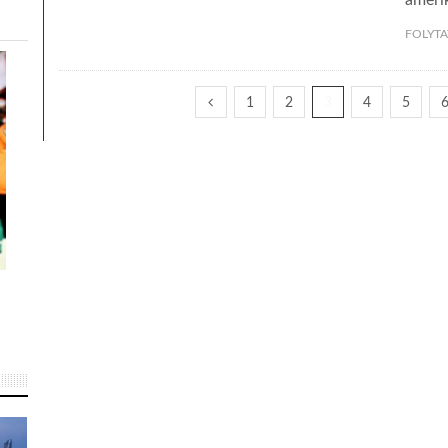
amerik
FOLYTA
1
2
3
4
5