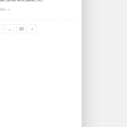
ai zenei kincseket. A…
TÁS →
6
…
10