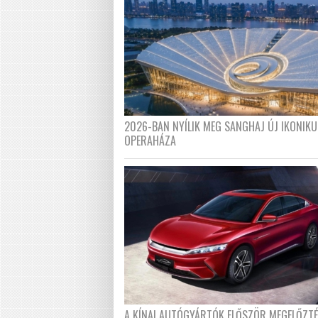
2026-BAN NYÍLIK MEG SANGHAJ ÚJ IKONIKU
OPERAHÁZA
A KÍNAI AUTÓGYÁRTÓK ELŐSZÖR MEGELŐZT