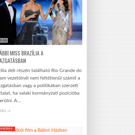
1-16
ÁBBI MISS BRAZÍLIA A
AZGATÁSBAN
ília déli részén található Rio Grande do
lam vezetőinél nem feltétlenül számít a
zgatásban vagy a politikában szerzett
talat, ha valaki kormányzati pozícióba
erülni. A…
TÁS →
-AMERIKA