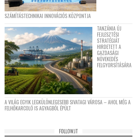
SZÁMÍTÁSTECHNIKAI INNOVÁCIÓS KÖZPONTJA
TANZÁNIA ÚJ
FEJLESZTÉSI
STRATÉGIÁT
HIRDETETT A
GAZDASÁGI
NÖVEKEDÉS
FELGYORSÍTÁSÁRA
A VILÁG EGYIK LEGKÜLÖNLEGESEBB SIVATAGI VÁROSA – AHOL MÉG A
FELHŐKARCOLÓ IS AGYAGBÓL ÉPÜLT
FOLLOW.IT