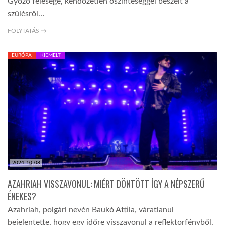
Győző felesége, kendőzetlen őszinteséggel beszélt a
szülésről…
FOLYTATÁS →
EURÓPA
KIEMELT
2024-10-08
AZAHRIAH VISSZAVONUL: MIÉRT DÖNTÖTT ÍGY A NÉPSZERŰ
ÉNEKES?
Azahriah, polgári nevén Baukó Attila, váratlanul
bejelentette, hogy egy időre visszavonul a reflektorfényből.