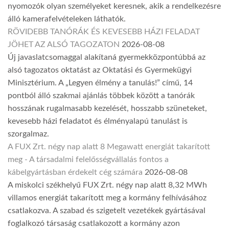
nyomozók olyan személyeket keresnek, akik a rendelkezésre
álló kamerafelvételeken láthatók.
RÖVIDEBB TANÓRÁK ÉS KEVESEBB HÁZI FELADAT
JÖHET AZ ALSÓ TAGOZATON
2026-08-08
Új javaslatcsomaggal alakítaná gyermekközpontúbbá az
alsó tagozatos oktatást az Oktatási és Gyermekügyi
Minisztérium. A „Legyen élmény a tanulás!” című, 14
pontból álló szakmai ajánlás többek között a tanórák
hosszának rugalmasabb kezelését, hosszabb szüneteket,
kevesebb házi feladatot és élményalapú tanulást is
szorgalmaz.
A FUX Zrt. négy nap alatt 8 Megawatt energiát takarított
meg - A társadalmi felelősségvállalás fontos a
kábelgyártásban érdekelt cég számára
2026-08-08
A miskolci székhelyű FUX Zrt. négy nap alatt 8,32 MWh
villamos energiát takarított meg a kormány felhívásához
csatlakozva. A szabad és szigetelt vezetékek gyártásával
foglalkozó társaság csatlakozott a kormány azon