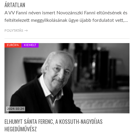
ÁRTATLAN
A VV Fanni néven ismert Novozánszki Fanni eltűnésének és
feltételezett meggyilkolásának ügye újabb fordulatot vett,…
FOLYTATÁS →
EURÓPA
KIEMELT
2024-10-24
ELHUNYT SÁNTA FERENC, A KOSSUTH-NAGYDÍJAS
HEGEDŰMŰVÉSZ