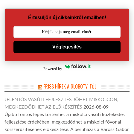
Értesüljön új cikkeinkről emailben!
Véglegesítés
Powered by
FRISS HÍREK A GLOBOTV-TŐL
JELENTŐS VASÚTI FEJLESZTÉS JÖHET MISKOLCON,
MEGKEZDŐDHET AZ ELŐKÉSZÍTÉS
2026-08-09
Újabb fontos lépés történhet a miskolci vasúti közlekedés
fejlesztése érdekében: megkezdődhet a miskolci fővonal
korszerűsítésének előkészítése. A beruházás a Baross Gábor