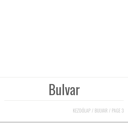
KÖZEL-KELET
AUSZTRÁLIA
A VILÁG ITTHON
MÉDIA
Bulvar
GLOBOTV BP
KEZDŐLAP
/
BULVAR
/
PAGE 3
HÍR3D