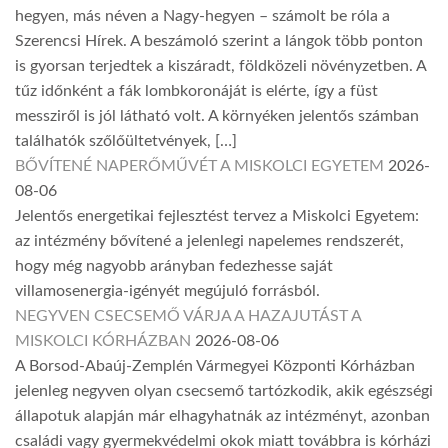
hegyen, más néven a Nagy-hegyen – számolt be róla a
Szerencsi Hírek. A beszámoló szerint a lángok több ponton
is gyorsan terjedtek a kiszáradt, földközeli növényzetben. A
tűz időnként a fák lombkoronáját is elérte, így a füst
messziről is jól látható volt. A környéken jelentős számban
találhatók szőlőültetvények, […]
BŐVÍTENÉ NAPERŐMŰVÉT A MISKOLCI EGYETEM
2026-
08-06
Jelentős energetikai fejlesztést tervez a Miskolci Egyetem:
az intézmény bővítené a jelenlegi napelemes rendszerét,
hogy még nagyobb arányban fedezhesse saját
villamosenergia-igényét megújuló forrásból.
NEGYVEN CSECSEMŐ VÁRJA A HAZAJUTÁST A
MISKOLCI KÓRHÁZBAN
2026-08-06
A Borsod-Abaúj-Zemplén Vármegyei Központi Kórházban
jelenleg negyven olyan csecsemő tartózkodik, akik egészségi
állapotuk alapján már elhagyhatnák az intézményt, azonban
családi vagy gyermekvédelmi okok miatt továbbra is kórházi