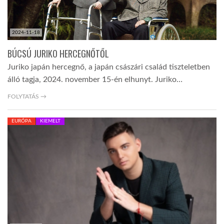
2024-11-18
BÚCSÚ JURIKO HERCEGNŐTŐL
Juriko japán hercegnő, a japán császári család tiszteletben
álló tagja, 2024. november 15-én elhunyt. Juriko…
FOLYTATÁS →
EURÓPA
KIEMELT