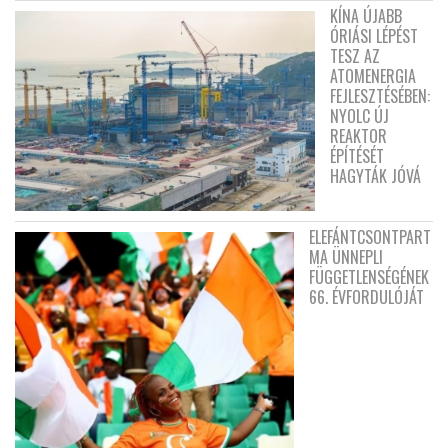
KÍNA ÚJABB
ÓRIÁSI LÉPÉST
TESZ AZ
ATOMENERGIA
FEJLESZTÉSÉBEN:
NYOLC ÚJ
REAKTOR
ÉPÍTÉSÉT
HAGYTÁK JÓVÁ
ELEFÁNTCSONTPART
MA ÜNNEPLI
FÜGGETLENSÉGÉNEK
66. ÉVFORDULÓJÁT