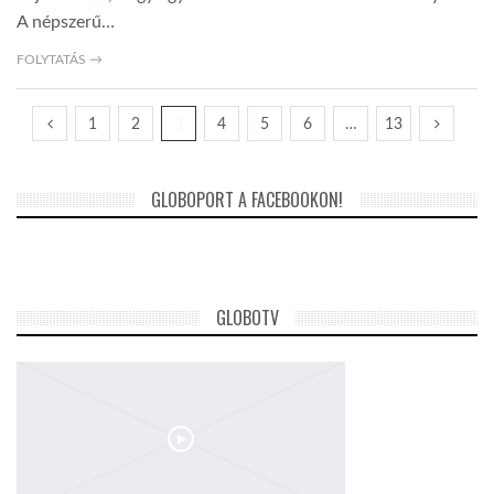
A népszerű…
FOLYTATÁS →
1
2
3
4
5
6
…
13
GLOBOPORT A FACEBOOKON!
GLOBOTV