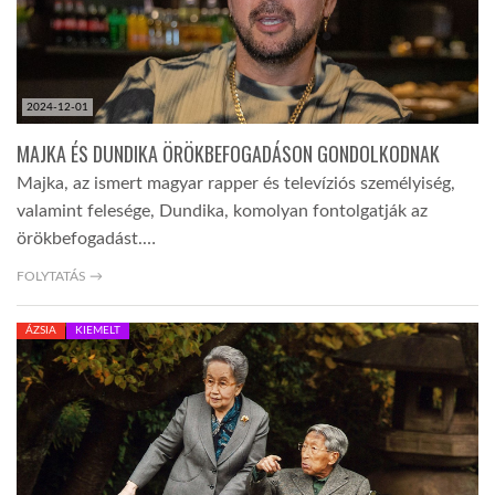
2024-12-01
MAJKA ÉS DUNDIKA ÖRÖKBEFOGADÁSON GONDOLKODNAK
Majka, az ismert magyar rapper és televíziós személyiség,
valamint felesége, Dundika, komolyan fontolgatják az
örökbefogadást.…
FOLYTATÁS →
ÁZSIA
KIEMELT