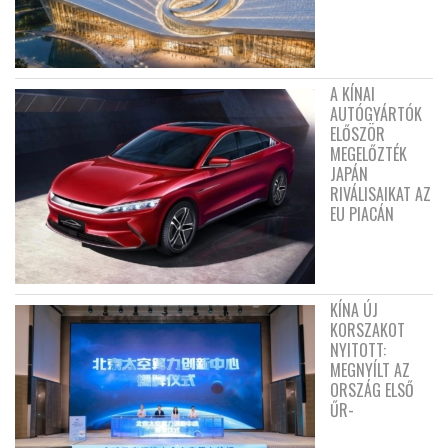
A KÍNAI
AUTÓGYÁRTÓK
ELŐSZÖR
MEGELŐZTÉK
JAPÁN
RIVÁLISAIKAT AZ
EU PIACÁN
KÍNA ÚJ
KORSZAKOT
NYITOTT:
MEGNYÍLT AZ
ORSZÁG ELSŐ
ŰR-