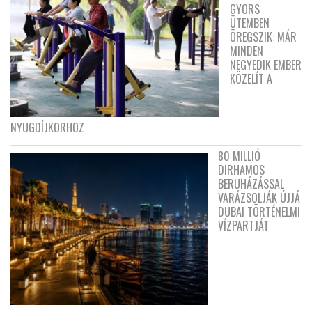
GYORS
ÜTEMBEN
ÖREGSZIK: MÁR
MINDEN
NEGYEDIK EMBER
KÖZELÍT A
NYUGDÍJKORHOZ
80 MILLIÓ
DIRHAMOS
BERUHÁZÁSSAL
VARÁZSOLJÁK ÚJJÁ
DUBAI TÖRTÉNELMI
VÍZPARTJÁT