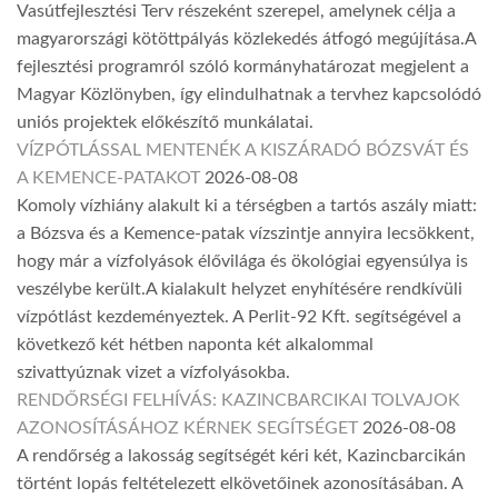
Vasútfejlesztési Terv részeként szerepel, amelynek célja a
magyarországi kötöttpályás közlekedés átfogó megújítása.A
fejlesztési programról szóló kormányhatározat megjelent a
Magyar Közlönyben, így elindulhatnak a tervhez kapcsolódó
uniós projektek előkészítő munkálatai.
VÍZPÓTLÁSSAL MENTENÉK A KISZÁRADÓ BÓZSVÁT ÉS
A KEMENCE-PATAKOT
2026-08-08
Komoly vízhiány alakult ki a térségben a tartós aszály miatt:
a Bózsva és a Kemence-patak vízszintje annyira lecsökkent,
hogy már a vízfolyások élővilága és ökológiai egyensúlya is
veszélybe került.A kialakult helyzet enyhítésére rendkívüli
vízpótlást kezdeményeztek. A Perlit-92 Kft. segítségével a
következő két hétben naponta két alkalommal
szivattyúznak vizet a vízfolyásokba.
RENDŐRSÉGI FELHÍVÁS: KAZINCBARCIKAI TOLVAJOK
AZONOSÍTÁSÁHOZ KÉRNEK SEGÍTSÉGET
2026-08-08
A rendőrség a lakosság segítségét kéri két, Kazincbarcikán
történt lopás feltételezett elkövetőinek azonosításában. A