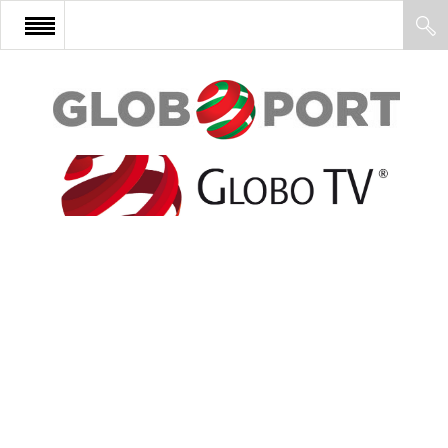
FŐOLDAL
AFRIKA
EURÓPA
ÁZSIA
ÉSZAK-AMERIKA
LATIN-AMERIKA