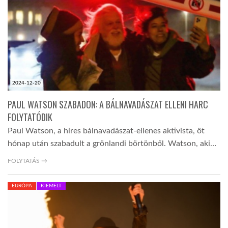
LATIMO.HU
GLOBOBOOK
2024-12-20
PAUL WATSON SZABADON: A BÁLNAVADÁSZAT ELLENI HARC
FOLYTATÓDIK
Paul Watson, a híres bálnavadászat-ellenes aktivista, öt
hónap után szabadult a grönlandi börtönből. Watson, aki…
FOLYTATÁS →
EURÓPA
KIEMELT