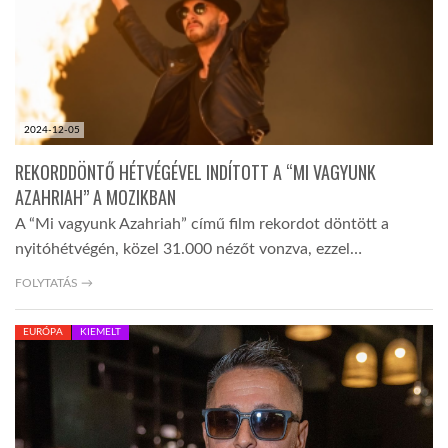
2024-12-05
REKORDDÖNTŐ HÉTVÉGÉVEL INDÍTOTT A “MI VAGYUNK
AZAHRIAH” A MOZIKBAN
A “Mi vagyunk Azahriah” című film rekordot döntött a
nyitóhétvégén, közel 31.000 nézőt vonzva, ezzel…
FOLYTATÁS →
EURÓPA
KIEMELT