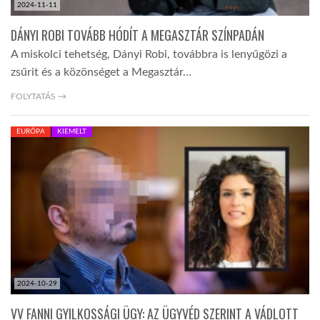
2024-11-11
DÁNYI ROBI TOVÁBB HÓDÍT A MEGASZTÁR SZÍNPADÁN
A miskolci tehetség, Dányi Robi, továbbra is lenyűgözi a
zsűrit és a közönséget a Megasztár…
FOLYTATÁS →
EURÓPA
KIEMELT
2024-10-29
VV FANNI GYILKOSSÁGI ÜGY: AZ ÜGYVÉD SZERINT A VÁDLOTT