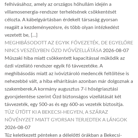
felhívásához, amely az országos hőhullám idején a
villamosenergia-rendszer terhelésének csökkentését
célozta. A kábelgyártásban érdekelt társaság gyorsan
reagált a kezdeményezésre, és több olyan intézkedést
vezetett be, […]
MEGHIBÁSODOTT AZ EGYIK FŐVEZETÉK, DE EGYELŐRE
NINCS VESZÉLYBEN ÓZD IVÓVÍZELLÁTÁSA
2026-08-07
Műszaki hiba miatt csökkentett kapacitással működik az
ózdi vízellátó rendszer egyik fő távvezetéke. A
meghibásodás miatt az ivóvíztároló medencék feltöltése is
nehezebbé vált, a hiba elhárításán azonban már dolgoznak a
szakemberek.A kormány augusztus 7-i hőségriasztási
gyorsjelentése szerint Ózd biztonságos vízellátását két
távvezeték, egy 500-as és egy 600-as vezeték biztosítja.
TŰZ ÜTÖTT KI A BEKECSI-HEGYEN, A SZÁRAZ
NÖVÉNYZET MIATT GYORSAN TERJEDTEK A LÁNGOK
2026-08-07
Tűz keletkezett pénteken a délelőtti órákban a Bekecsi-