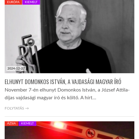
EURÓPA
KIEMELT
TROPICALMAGAZIN
GLOBOTV
AFRIKA TUDÁSTÁR
2024-12-27
A NAP SZÉPE
ELHUNYT DOMONKOS ISTVÁN, A VAJDASÁGI MAGYAR ÍRÓ
November 7-én elhunyt Domonkos István, a József Attila-
LINKTR.EE
díjas vajdasági magyar író és költő. A hírt…
FOLYTATÁS →
GLOBOZSARU
ÁZSIA
KIEMELT
DOBRAVERO.HU