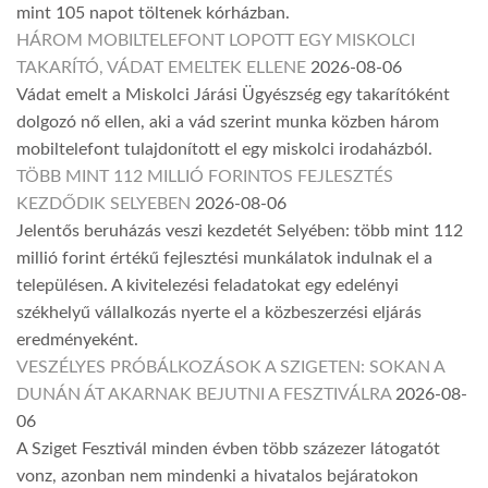
mint 105 napot töltenek kórházban.
HÁROM MOBILTELEFONT LOPOTT EGY MISKOLCI
TAKARÍTÓ, VÁDAT EMELTEK ELLENE
2026-08-06
Vádat emelt a Miskolci Járási Ügyészség egy takarítóként
dolgozó nő ellen, aki a vád szerint munka közben három
mobiltelefont tulajdonított el egy miskolci irodaházból.
TÖBB MINT 112 MILLIÓ FORINTOS FEJLESZTÉS
KEZDŐDIK SELYEBEN
2026-08-06
Jelentős beruházás veszi kezdetét Selyében: több mint 112
millió forint értékű fejlesztési munkálatok indulnak el a
településen. A kivitelezési feladatokat egy edelényi
székhelyű vállalkozás nyerte el a közbeszerzési eljárás
eredményeként.
VESZÉLYES PRÓBÁLKOZÁSOK A SZIGETEN: SOKAN A
DUNÁN ÁT AKARNAK BEJUTNI A FESZTIVÁLRA
2026-08-
06
A Sziget Fesztivál minden évben több százezer látogatót
vonz, azonban nem mindenki a hivatalos bejáratokon