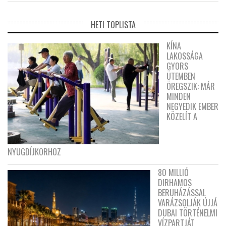
HETI TOPLISTA
KÍNA
LAKOSSÁGA
GYORS
ÜTEMBEN
ÖREGSZIK: MÁR
MINDEN
NEGYEDIK EMBER
KÖZELÍT A
NYUGDÍJKORHOZ
80 MILLIÓ
DIRHAMOS
BERUHÁZÁSSAL
VARÁZSOLJÁK ÚJJÁ
DUBAI TÖRTÉNELMI
VÍZPARTJÁT