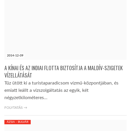
2014-12-09
A KÍNAI ÉS AZ INDIAI FLOTTA BIZTOSÍTJA A MALDÍV-SZIGETEK
VÍZELLÁTÁSÁT
Tűz ütött ki a turistaparadicsom vízmű-központjában, és
emiatt leállt a vízszolgáltatás az egyik, két
négyzetkilométeres…
FOLYTATÁS →
ÁZSIA - BULVÁR