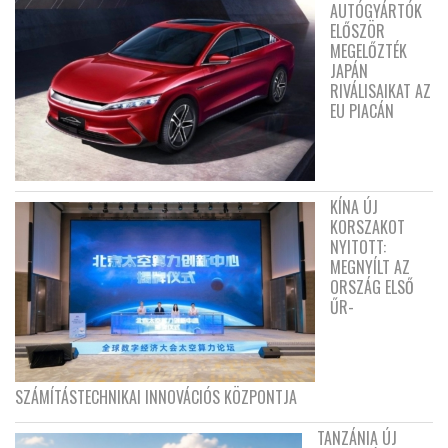
AUTÓGYÁRTÓK
ELŐSZÖR
MEGELŐZTÉK
JAPÁN
RIVÁLISAIKAT AZ
EU PIACÁN
KÍNA ÚJ
KORSZAKOT
NYITOTT:
MEGNYÍLT AZ
ORSZÁG ELSŐ
ŰR-
SZÁMÍTÁSTECHNIKAI INNOVÁCIÓS KÖZPONTJA
TANZÁNIA ÚJ