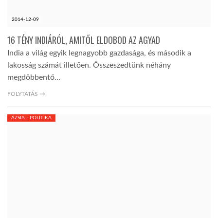
2014-12-09
16 TÉNY INDIÁRÓL, AMITŐL ELDOBOD AZ AGYAD
India a világ egyik legnagyobb gazdasága, és második a
lakosság számát illetően. Összeszedtünk néhány
megdöbbentő…
FOLYTATÁS →
ÁZSIA - POLITIKA