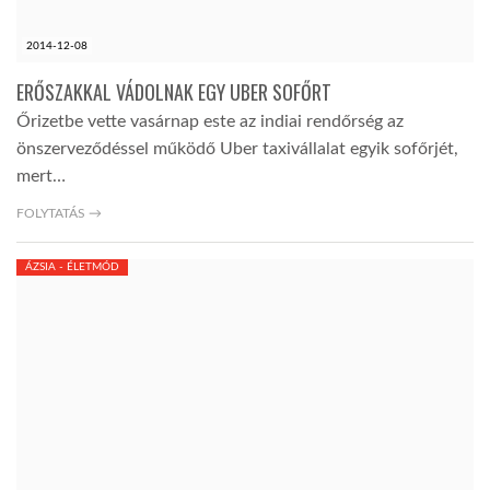
2014-12-08
ERŐSZAKKAL VÁDOLNAK EGY UBER SOFŐRT
Őrizetbe vette vasárnap este az indiai rendőrség az
önszerveződéssel működő Uber taxivállalat egyik sofőrjét,
mert…
FOLYTATÁS →
ÁZSIA - ÉLETMÓD