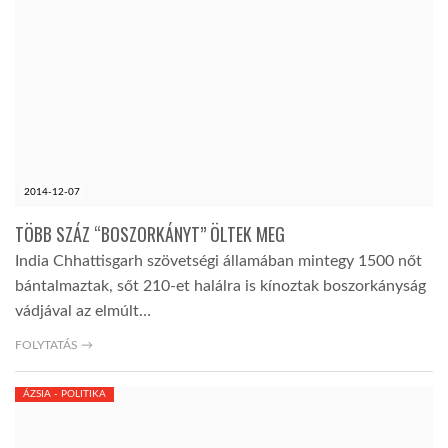
2014-12-07
TÖBB SZÁZ “BOSZORKÁNYT” ÖLTEK MEG
India Chhattisgarh szövetségi államában mintegy 1500 nőt
bántalmaztak, sőt 210-et halálra is kínoztak boszorkányság
vádjával az elmúlt…
FOLYTATÁS →
ÁZSIA - POLITIKA