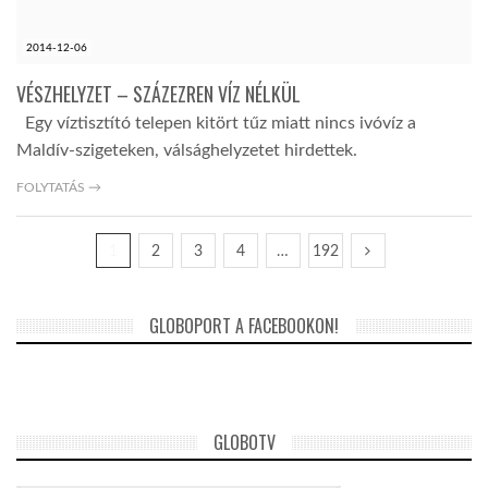
2014-12-06
VÉSZHELYZET – SZÁZEZREN VÍZ NÉLKÜL
Egy víztisztító telepen kitört tűz miatt nincs ivóvíz a
Maldív-szigeteken, válsághelyzetet hirdettek.
FOLYTATÁS →
1
2
3
4
…
192
GLOBOPORT A FACEBOOKON!
GLOBOTV