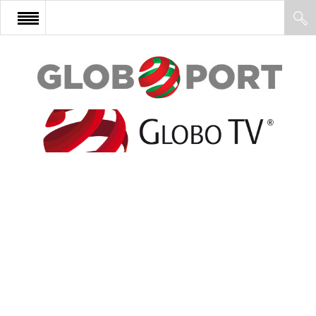
FŐOLDAL
AFRIKA
EURÓPA
ÁZSIA
ÉSZAK-AMERIKA
LATIN-AMERIKA