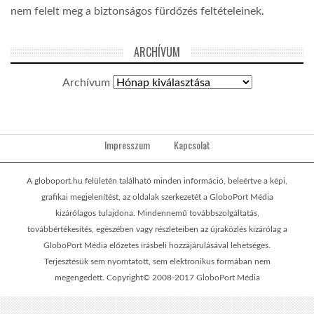
nem felelt meg a biztonságos fürdőzés feltételeinek.
ARCHÍVUM
Archívum
Impresszum
Kapcsolat
A globoport.hu felületén található minden információ, beleértve a képi,
grafikai megjelenítést, az oldalak szerkezetét a GloboPort Média
kizárólagos tulajdona. Mindennemű továbbszolgáltatás,
továbbértékesítés, egészében vagy részleteiben az újraközlés kizárólag a
GloboPort Média előzetes írásbeli hozzájárulásával lehetséges.
Terjesztésük sem nyomtatott, sem elektronikus formában nem
megengedett. Copyright© 2008-2017 GloboPort Média