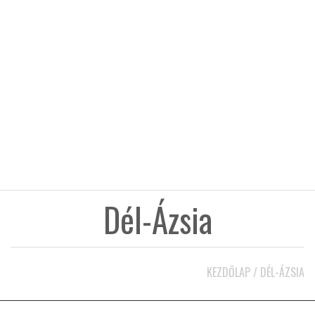
KÖZEL-KELET
AUSZTRÁLIA
A VILÁG ITTHON
MÉDIA
Dél-Ázsia
GLOBOTV BP
KEZDŐLAP
/
DÉL-ÁZSIA
HÍR3D