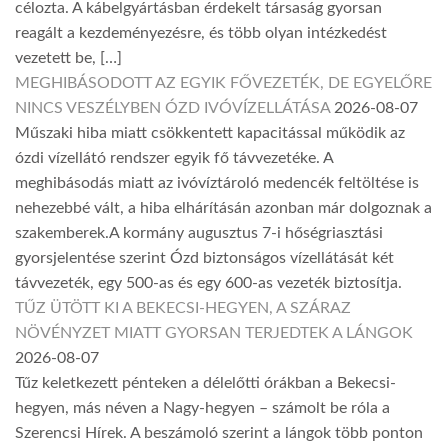
célozta. A kábelgyártásban érdekelt társaság gyorsan
reagált a kezdeményezésre, és több olyan intézkedést
vezetett be, […]
MEGHIBÁSODOTT AZ EGYIK FŐVEZETÉK, DE EGYELŐRE
NINCS VESZÉLYBEN ÓZD IVÓVÍZELLÁTÁSA
2026-08-07
Műszaki hiba miatt csökkentett kapacitással működik az
ózdi vízellátó rendszer egyik fő távvezetéke. A
meghibásodás miatt az ivóvíztároló medencék feltöltése is
nehezebbé vált, a hiba elhárításán azonban már dolgoznak a
szakemberek.A kormány augusztus 7-i hőségriasztási
gyorsjelentése szerint Ózd biztonságos vízellátását két
távvezeték, egy 500-as és egy 600-as vezeték biztosítja.
TŰZ ÜTÖTT KI A BEKECSI-HEGYEN, A SZÁRAZ
NÖVÉNYZET MIATT GYORSAN TERJEDTEK A LÁNGOK
2026-08-07
Tűz keletkezett pénteken a délelőtti órákban a Bekecsi-
hegyen, más néven a Nagy-hegyen – számolt be róla a
Szerencsi Hírek. A beszámoló szerint a lángok több ponton