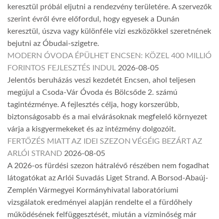
keresztül próbál eljutni a rendezvény területére. A szervezők
szerint évről évre előfordul, hogy egyesek a Dunán
keresztül, úszva vagy különféle vízi eszközökkel szeretnének
bejutni az Óbudai-szigetre.
MODERN ÓVODA ÉPÜLHET ENCSEN: KÖZEL 400 MILLIÓ
FORINTOS FEJLESZTÉS INDUL
2026-08-05
Jelentős beruházás veszi kezdetét Encsen, ahol teljesen
megújul a Csoda-Vár Óvoda és Bölcsőde 2. számú
tagintézménye. A fejlesztés célja, hogy korszerűbb,
biztonságosabb és a mai elvárásoknak megfelelő környezet
várja a kisgyermekeket és az intézmény dolgozóit.
FERTŐZÉS MIATT AZ IDEI SZEZON VÉGÉIG BEZÁRT AZ
ARLÓI STRAND
2026-08-05
A 2026-os fürdési szezon hátralévő részében nem fogadhat
látogatókat az Arlói Suvadás Liget Strand. A Borsod-Abaúj-
Zemplén Vármegyei Kormányhivatal laboratóriumi
vizsgálatok eredményei alapján rendelte el a fürdőhely
működésének felfüggesztését, miután a vízminőség már