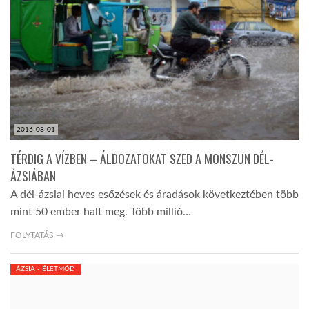
LATIMO.HU
GLOBOBOOK
2016-08-01
TÉRDIG A VÍZBEN – ÁLDOZATOKAT SZED A MONSZUN DÉL-
ÁZSIÁBAN
A dél-ázsiai heves esőzések és áradások következtében több
mint 50 ember halt meg. Több millió…
FOLYTATÁS →
ÁZSIA - ÉLETMÓD