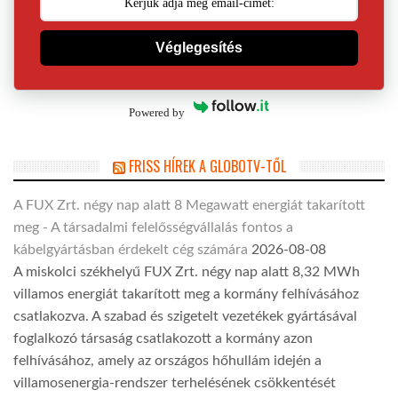
Véglegesítés
Powered by
FRISS HÍREK A GLOBOTV-TŐL
A FUX Zrt. négy nap alatt 8 Megawatt energiát takarított
meg - A társadalmi felelősségvállalás fontos a
kábelgyártásban érdekelt cég számára
2026-08-08
A miskolci székhelyű FUX Zrt. négy nap alatt 8,32 MWh
villamos energiát takarított meg a kormány felhívásához
csatlakozva. A szabad és szigetelt vezetékek gyártásával
foglalkozó társaság csatlakozott a kormány azon
felhívásához, amely az országos hőhullám idején a
villamosenergia-rendszer terhelésének csökkentését