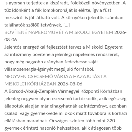
is gyorsan terjedtek a kiszáradt, földközeli növényzetben. A
tűz időnként a fák lombkoronáját is elérte, így a füst
messziről is jól látható volt. A környéken jelentős számban
találhatók szőlőültetvények, […]
BŐVÍTENÉ NAPERŐMŰVÉT A MISKOLCI EGYETEM
2026-
08-06
Jelentős energetikai fejlesztést tervez a Miskolci Egyetem:
az intézmény bővítené a jelenlegi napelemes rendszerét,
hogy még nagyobb arányban fedezhesse saját
villamosenergia-igényét megújuló forrásból.
NEGYVEN CSECSEMŐ VÁRJA A HAZAJUTÁST A
MISKOLCI KÓRHÁZBAN
2026-08-06
A Borsod-Abaúj-Zemplén Vármegyei Központi Kórházban
jelenleg negyven olyan csecsemő tartózkodik, akik egészségi
állapotuk alapján már elhagyhatnák az intézményt, azonban
családi vagy gyermekvédelmi okok miatt továbbra is kórházi
ellátásban maradnak. Országos szinten több mint 320
gyermek érintett hasonló helyzetben, akik átlagosan több