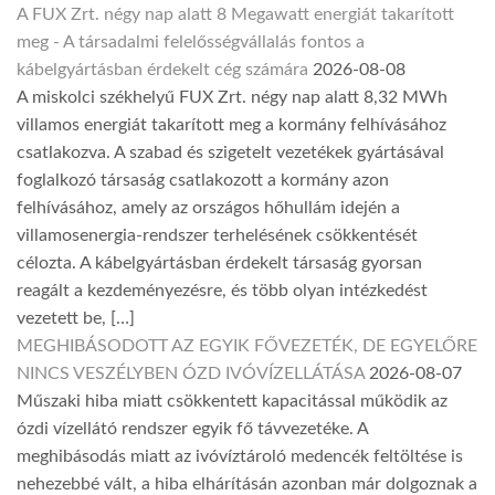
A FUX Zrt. négy nap alatt 8 Megawatt energiát takarított
meg - A társadalmi felelősségvállalás fontos a
kábelgyártásban érdekelt cég számára
2026-08-08
A miskolci székhelyű FUX Zrt. négy nap alatt 8,32 MWh
villamos energiát takarított meg a kormány felhívásához
csatlakozva. A szabad és szigetelt vezetékek gyártásával
foglalkozó társaság csatlakozott a kormány azon
felhívásához, amely az országos hőhullám idején a
villamosenergia-rendszer terhelésének csökkentését
célozta. A kábelgyártásban érdekelt társaság gyorsan
reagált a kezdeményezésre, és több olyan intézkedést
vezetett be, […]
MEGHIBÁSODOTT AZ EGYIK FŐVEZETÉK, DE EGYELŐRE
NINCS VESZÉLYBEN ÓZD IVÓVÍZELLÁTÁSA
2026-08-07
Műszaki hiba miatt csökkentett kapacitással működik az
ózdi vízellátó rendszer egyik fő távvezetéke. A
meghibásodás miatt az ivóvíztároló medencék feltöltése is
nehezebbé vált, a hiba elhárításán azonban már dolgoznak a