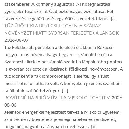
szakemberek.A kormány augusztus 7-i hőségriasztási
gyorsjelentése szerint Ózd biztonságos vízellátását két
távvezeték, egy 500-as és egy 600-as vezeték biztosítja.
TŰZ ÜTÖTT KI A BEKECSI-HEGYEN, A SZÁRAZ
NÖVÉNYZET MIATT GYORSAN TERJEDTEK A LÁNGOK
2026-08-07
Tűz keletkezett pénteken a délelőtti órákban a Bekecsi-
hegyen, más néven a Nagy-hegyen – számolt be róla a
Szerencsi Hírek. A beszámoló szerint a lángok több ponton
is gyorsan terjedtek a kiszáradt, földközeli növényzetben. A
tűz időnként a fák lombkoronáját is elérte, így a füst
messziről is jól látható volt. A környéken jelentős számban
találhatók szőlőültetvények, […]
BŐVÍTENÉ NAPERŐMŰVÉT A MISKOLCI EGYETEM
2026-
08-06
Jelentős energetikai fejlesztést tervez a Miskolci Egyetem:
az intézmény bővítené a jelenlegi napelemes rendszerét,
hogy még nagyobb arányban fedezhesse saját