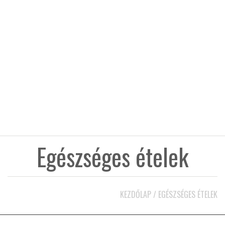
KÖZEL-KELET
AUSZTRÁLIA
A VILÁG ITTHON
MÉDIA
Egészséges ételek
GLOBOTV BP
KEZDŐLAP
/
EGÉSZSÉGES ÉTELEK
HÍR3D