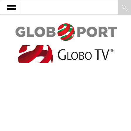
FŐOLDAL
AFRIKA
EURÓPA
ÁZSIA
ÉSZAK-AMERIKA
LATIN-AMERIKA