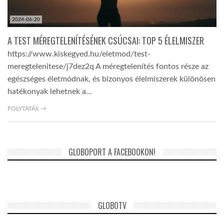
2024-06-20
A TEST MÉREGTELENÍTÉSÉNEK CSÚCSAI: TOP 5 ÉLELMISZER
https://www.kiskegyed.hu/eletmod/test-
meregtelenitese/j7dez2q A méregtelenítés fontos része az
egészséges életmódnak, és bizonyos élelmiszerek különösen
hatékonyak lehetnek a…
FOLYTATÁS →
GLOBOPORT A FACEBOOKON!
GLOBOTV