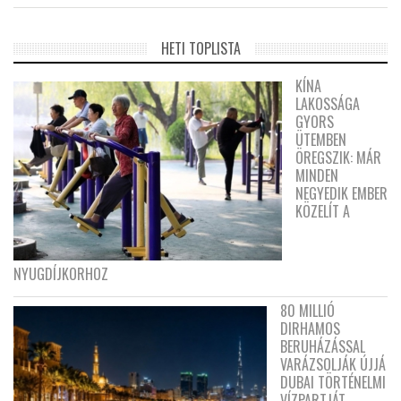
HETI TOPLISTA
KÍNA
LAKOSSÁGA
GYORS
ÜTEMBEN
ÖREGSZIK: MÁR
MINDEN
NEGYEDIK EMBER
KÖZELÍT A
NYUGDÍJKORHOZ
80 MILLIÓ
DIRHAMOS
BERUHÁZÁSSAL
VARÁZSOLJÁK ÚJJÁ
DUBAI TÖRTÉNELMI
VÍZPARTJÁT