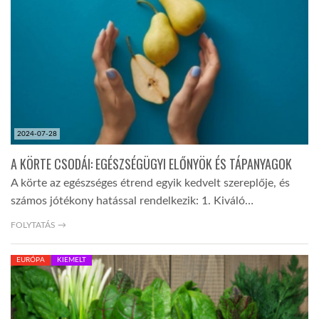
LATIMO.HU
GLOBOBOOK
2024-07-28
A KÖRTE CSODÁI: EGÉSZSÉGÜGYI ELŐNYÖK ÉS TÁPANYAGOK
A körte az egészséges étrend egyik kedvelt szereplője, és
számos jótékony hatással rendelkezik: 1. Kiváló…
FOLYTATÁS →
EURÓPA
KIEMELT