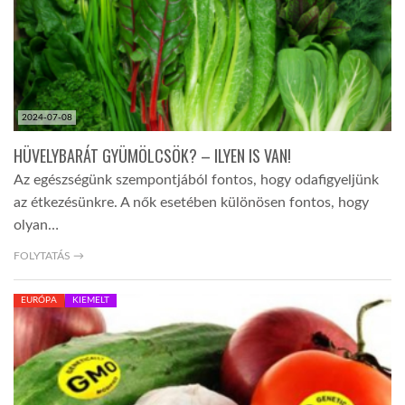
2024-07-08
HÜVELYBARÁT GYÜMÖLCSÖK? – ILYEN IS VAN!
Az egészségünk szempontjából fontos, hogy odafigyeljünk
az étkezésünkre. A nők esetében különösen fontos, hogy
olyan…
FOLYTATÁS →
EURÓPA
KIEMELT