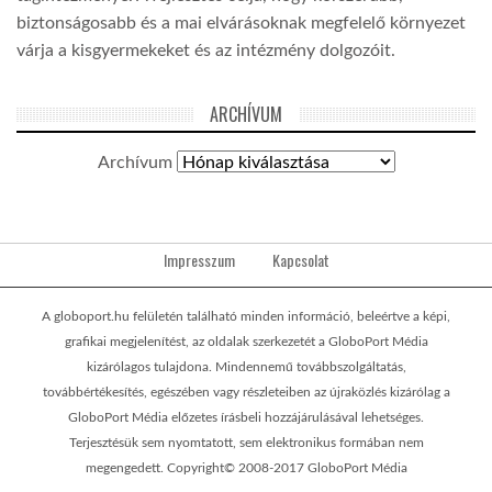
biztonságosabb és a mai elvárásoknak megfelelő környezet
várja a kisgyermekeket és az intézmény dolgozóit.
ARCHÍVUM
Archívum
Impresszum
Kapcsolat
A globoport.hu felületén található minden információ, beleértve a képi,
grafikai megjelenítést, az oldalak szerkezetét a GloboPort Média
kizárólagos tulajdona. Mindennemű továbbszolgáltatás,
továbbértékesítés, egészében vagy részleteiben az újraközlés kizárólag a
GloboPort Média előzetes írásbeli hozzájárulásával lehetséges.
Terjesztésük sem nyomtatott, sem elektronikus formában nem
megengedett. Copyright© 2008-2017 GloboPort Média