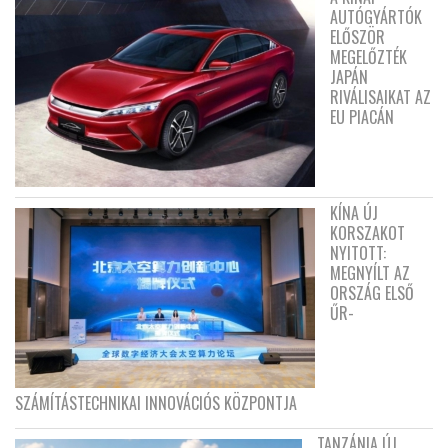
AUTÓGYÁRTÓK
ELŐSZÖR
MEGELŐZTÉK
JAPÁN
RIVÁLISAIKAT AZ
EU PIACÁN
KÍNA ÚJ
KORSZAKOT
NYITOTT:
MEGNYÍLT AZ
ORSZÁG ELSŐ
ŰR-
SZÁMÍTÁSTECHNIKAI INNOVÁCIÓS KÖZPONTJA
TANZÁNIA ÚJ