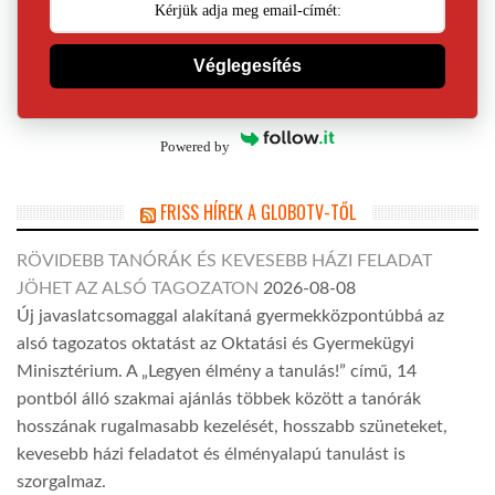
Véglegesítés
Powered by
FRISS HÍREK A GLOBOTV-TŐL
RÖVIDEBB TANÓRÁK ÉS KEVESEBB HÁZI FELADAT
JÖHET AZ ALSÓ TAGOZATON
2026-08-08
Új javaslatcsomaggal alakítaná gyermekközpontúbbá az
alsó tagozatos oktatást az Oktatási és Gyermekügyi
Minisztérium. A „Legyen élmény a tanulás!” című, 14
pontból álló szakmai ajánlás többek között a tanórák
hosszának rugalmasabb kezelését, hosszabb szüneteket,
kevesebb házi feladatot és élményalapú tanulást is
szorgalmaz.