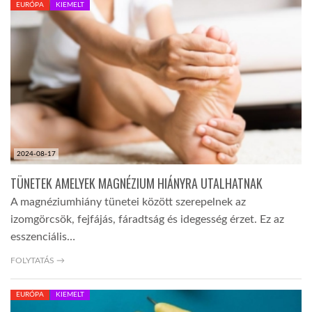
EURÓPA
KIEMELT
TROPICALMAGAZIN
GLOBOTV
AFRIKA TUDÁSTÁR
2024-08-17
A NAP SZÉPE
TÜNETEK AMELYEK MAGNÉZIUM HIÁNYRA UTALHATNAK
A magnéziumhiány tünetei között szerepelnek az
LINKTR.EE
izomgörcsök, fejfájás, fáradtság és idegesség érzet. Ez az
esszenciális…
GLOBOZSARU
FOLYTATÁS →
EURÓPA
KIEMELT
DOBRAVERO.HU