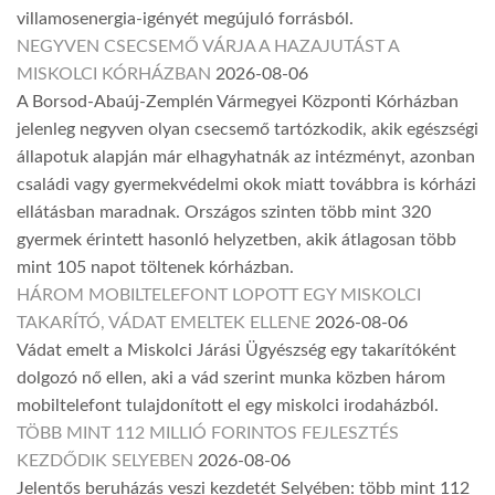
villamosenergia-igényét megújuló forrásból.
NEGYVEN CSECSEMŐ VÁRJA A HAZAJUTÁST A
MISKOLCI KÓRHÁZBAN
2026-08-06
A Borsod-Abaúj-Zemplén Vármegyei Központi Kórházban
jelenleg negyven olyan csecsemő tartózkodik, akik egészségi
állapotuk alapján már elhagyhatnák az intézményt, azonban
családi vagy gyermekvédelmi okok miatt továbbra is kórházi
ellátásban maradnak. Országos szinten több mint 320
gyermek érintett hasonló helyzetben, akik átlagosan több
mint 105 napot töltenek kórházban.
HÁROM MOBILTELEFONT LOPOTT EGY MISKOLCI
TAKARÍTÓ, VÁDAT EMELTEK ELLENE
2026-08-06
Vádat emelt a Miskolci Járási Ügyészség egy takarítóként
dolgozó nő ellen, aki a vád szerint munka közben három
mobiltelefont tulajdonított el egy miskolci irodaházból.
TÖBB MINT 112 MILLIÓ FORINTOS FEJLESZTÉS
KEZDŐDIK SELYEBEN
2026-08-06
Jelentős beruházás veszi kezdetét Selyében: több mint 112