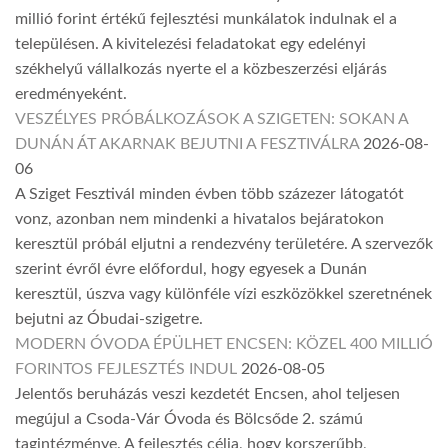
millió forint értékű fejlesztési munkálatok indulnak el a
településen. A kivitelezési feladatokat egy edelényi
székhelyű vállalkozás nyerte el a közbeszerzési eljárás
eredményeként.
VESZÉLYES PRÓBÁLKOZÁSOK A SZIGETEN: SOKAN A
DUNÁN ÁT AKARNAK BEJUTNI A FESZTIVÁLRA
2026-08-
06
A Sziget Fesztivál minden évben több százezer látogatót
vonz, azonban nem mindenki a hivatalos bejáratokon
keresztül próbál eljutni a rendezvény területére. A szervezők
szerint évről évre előfordul, hogy egyesek a Dunán
keresztül, úszva vagy különféle vízi eszközökkel szeretnének
bejutni az Óbudai-szigetre.
MODERN ÓVODA ÉPÜLHET ENCSEN: KÖZEL 400 MILLIÓ
FORINTOS FEJLESZTÉS INDUL
2026-08-05
Jelentős beruházás veszi kezdetét Encsen, ahol teljesen
megújul a Csoda-Vár Óvoda és Bölcsőde 2. számú
tagintézménye. A fejlesztés célja, hogy korszerűbb,