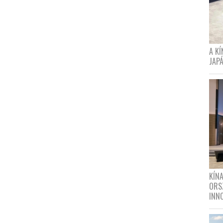
A K
JAPÁ
KÍN
ORS
INN