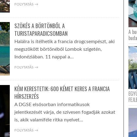
FOLYTATÁS →
SZÖKÉS A BÖRTÖNBŐL A
A bu
TURISTAPARADICSOMBAN
buda
Halálra is ítélhetik a francia drogcsempészt, aki
megszökött börtönéből Lombok szigetén,
Indonéziában. 11 nappal a…
FOLYTATÁS →
KÉM KERESTETIK: 600 KÉMET KERES A FRANCIA
EGY
HÍRSZERZÉS
FEJL
A DGSE elsősorban informatikusok
jelentkezését várja, de szívesen fogadják azokat
is, akik valamiféle ritka nyelvet…
FOLYTATÁS →