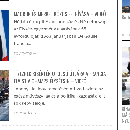
MACRON ÉS MERKEL KÖZÖS FELHÍVÁSA – VIDEÓ
Kultu
Hétfőn ünnepli Franciaország és Németország
az Élysée-egyezmény aláírásának 55.
évfordulóját. 1963 januárjában De Gaulle
francia…
FOLYTATÁS →
TÍZEZREK KÍSÉRTÉK UTOLSÓ ÚTJÁRA A FRANCIA
ELVIST A CHAMPS ÉLYSÉES-N – VIDEÓ
Johnny Halliday temetésén ott volt szinte az
egész művészvilág és a politikai-gazdasági elit
sok képviselője.
KÍN
FOLYTATÁS →
MÁR
NYU