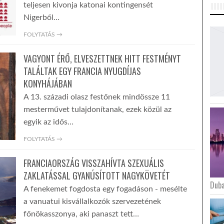
teljesen kivonja katonai kontingensét
Nigerből…
FOLYTATÁS →
VAGYONT ÉRŐ, ELVESZETTNEK HITT FESTMÉNYT
TALÁLTAK EGY FRANCIA NYUGDÍJAS
KONYHÁJÁBAN
A 13. századi olasz festőnek mindössze 11
mesterművet tulajdonítanak, ezek közül az
egyik az idős…
FOLYTATÁS →
FRANCIAORSZÁG VISSZAHÍVTA SZEXUÁLIS
ZAKLATÁSSAL GYANÚSÍTOTT NAGYKÖVETÉT
Duba
A fenekemet fogdosta egy fogadáson - mesélte
a vanuatui kisvállalkozók szervezetének
főnökasszonya, aki panaszt tett…