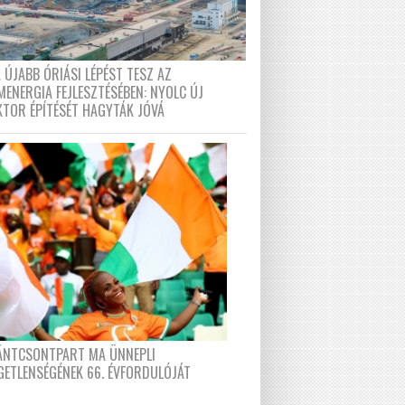
 ÚJABB ÓRIÁSI LÉPÉST TESZ AZ
MENERGIA FEJLESZTÉSÉBEN: NYOLC ÚJ
KTOR ÉPÍTÉSÉT HAGYTÁK JÓVÁ
FÁNTCSONTPART MA ÜNNEPLI
GETLENSÉGÉNEK 66. ÉVFORDULÓJÁT