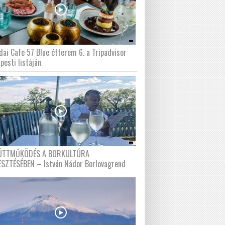
dai Cafe 57 Blue étterem 6. a Tripadvisor
pesti listáján
ÜTTMŰKÖDÉS A BORKULTÚRA
ESZTÉSÉBEN – István Nádor Borlovagrend