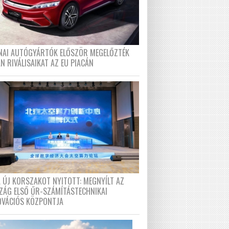
ÍNAI AUTÓGYÁRTÓK ELŐSZÖR MEGELŐZTÉK
N RIVÁLISAIKAT AZ EU PIACÁN
A ÚJ KORSZAKOT NYITOTT: MEGNYÍLT AZ
ZÁG ELSŐ ŰR-SZÁMÍTÁSTECHNIKAI
OVÁCIÓS KÖZPONTJA