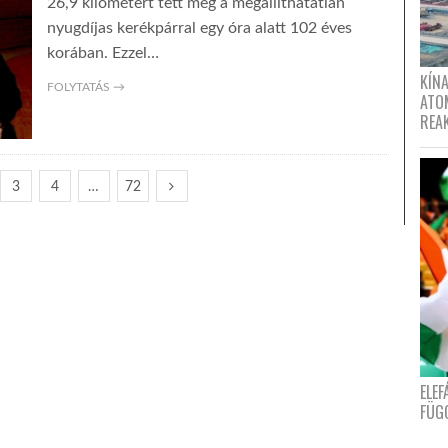
26,9 kilométert tett meg a megállíthatatlan
nyugdíjas kerékpárral egy óra alatt 102 éves
korában. Ezzel…
KÍNA
FOLYTATÁS →
ATO
REA
3
4
…
72
ELE
FÜG