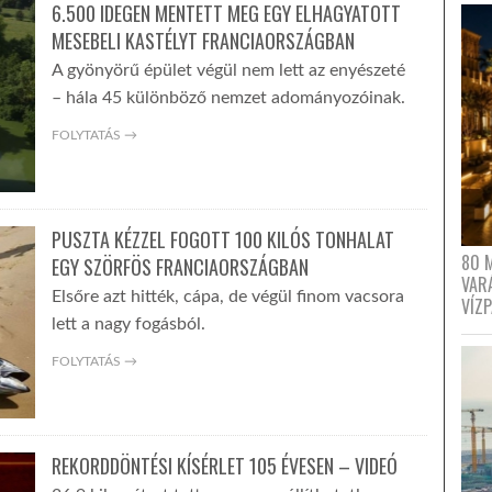
6.500 IDEGEN MENTETT MEG EGY ELHAGYATOTT
MESEBELI KASTÉLYT FRANCIAORSZÁGBAN
A gyönyörű épület végül nem lett az enyészeté
– hála 45 különböző nemzet adományozóinak.
FOLYTATÁS →
PUSZTA KÉZZEL FOGOTT 100 KILÓS TONHALAT
80 
EGY SZÖRFÖS FRANCIAORSZÁGBAN
VAR
Elsőre azt hitték, cápa, de végül finom vacsora
VÍZ
lett a nagy fogásból.
FOLYTATÁS →
REKORDDÖNTÉSI KÍSÉRLET 105 ÉVESEN – VIDEÓ