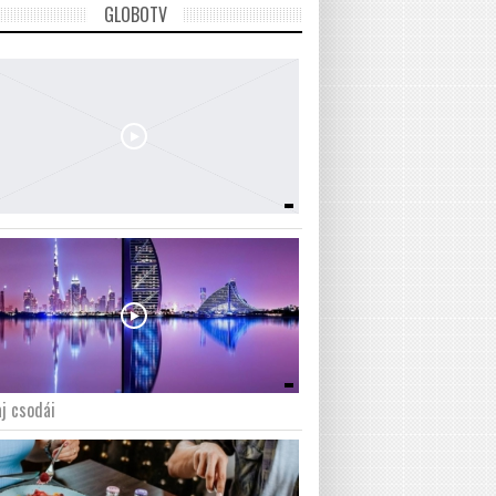
GLOBOTV
j csodái