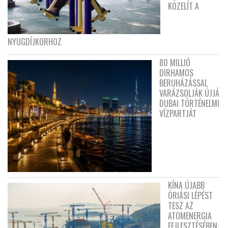
KÖZELÍT A
NYUGDÍJKORHOZ
80 MILLIÓ
DIRHAMOS
BERUHÁZÁSSAL
VARÁZSOLJÁK ÚJJÁ
DUBAI TÖRTÉNELMI
VÍZPARTJÁT
KÍNA ÚJABB
ÓRIÁSI LÉPÉST
TESZ AZ
ATOMENERGIA
FEJLESZTÉSÉBEN: