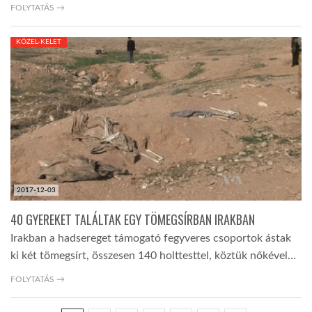
FOLYTATÁS →
KÖZEL-KELET
2017-12-03
40 GYEREKET TALÁLTAK EGY TÖMEGSÍRBAN IRAKBAN
Irakban a hadsereget támogató fegyveres csoportok ástak
ki két tömegsírt, összesen 140 holttesttel, köztük nőkével…
FOLYTATÁS →