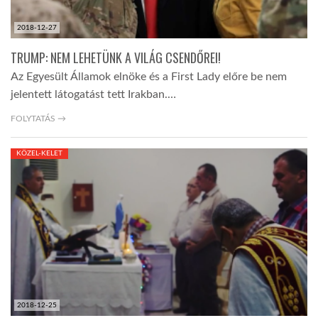
2018-12-27
TRUMP: NEM LEHETÜNK A VILÁG CSENDŐREI!
Az Egyesült Államok elnöke és a First Lady előre be nem
jelentett látogatást tett Irakban.…
FOLYTATÁS →
KÖZEL-KELET
2018-12-25