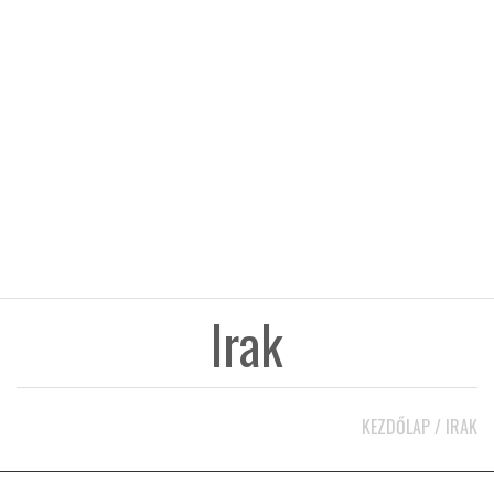
KÖZEL-KELET
AUSZTRÁLIA
A VILÁG ITTHON
MÉDIA
Irak
GLOBOTV BP
KEZDŐLAP
/
IRAK
HÍR3D