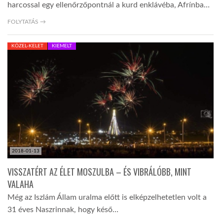
harcossal egy ellenőrzőpontnál a kurd enklávéba, Afrínba…
FOLYTATÁS →
KÖZEL-KELET
KIEMELT
2018-01-13
VISSZATÉRT AZ ÉLET MOSZULBA – ÉS VIBRÁLÓBB, MINT
VALAHA
Még az Iszlám Állam uralma előtt is elképzelhetetlen volt a
31 éves Naszrinnak, hogy késő…