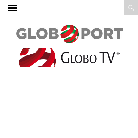
FŐOLDAL
AFRIKA
EURÓPA
ÁZSIA
ÉSZAK-AMERIKA
LATIN-AMERIKA