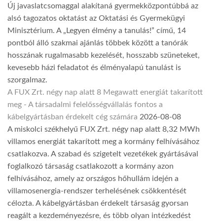
Új javaslatcsomaggal alakítaná gyermekközpontúbbá az
alsó tagozatos oktatást az Oktatási és Gyermekügyi
Minisztérium. A „Legyen élmény a tanulás!” című, 14
pontból álló szakmai ajánlás többek között a tanórák
hosszának rugalmasabb kezelését, hosszabb szüneteket,
kevesebb házi feladatot és élményalapú tanulást is
szorgalmaz.
A FUX Zrt. négy nap alatt 8 Megawatt energiát takarított
meg - A társadalmi felelősségvállalás fontos a
kábelgyártásban érdekelt cég számára
2026-08-08
A miskolci székhelyű FUX Zrt. négy nap alatt 8,32 MWh
villamos energiát takarított meg a kormány felhívásához
csatlakozva. A szabad és szigetelt vezetékek gyártásával
foglalkozó társaság csatlakozott a kormány azon
felhívásához, amely az országos hőhullám idején a
villamosenergia-rendszer terhelésének csökkentését
célozta. A kábelgyártásban érdekelt társaság gyorsan
reagált a kezdeményezésre, és több olyan intézkedést