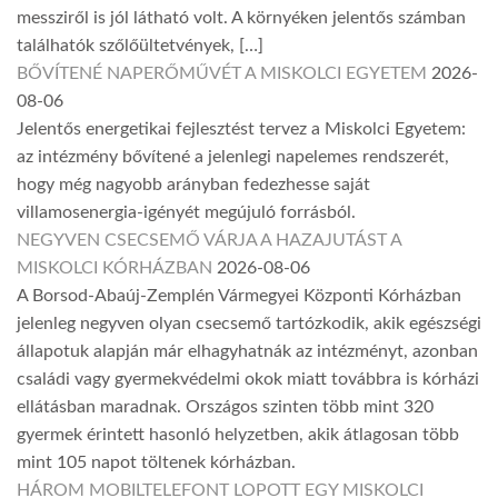
messziről is jól látható volt. A környéken jelentős számban
találhatók szőlőültetvények, […]
BŐVÍTENÉ NAPERŐMŰVÉT A MISKOLCI EGYETEM
2026-
08-06
Jelentős energetikai fejlesztést tervez a Miskolci Egyetem:
az intézmény bővítené a jelenlegi napelemes rendszerét,
hogy még nagyobb arányban fedezhesse saját
villamosenergia-igényét megújuló forrásból.
NEGYVEN CSECSEMŐ VÁRJA A HAZAJUTÁST A
MISKOLCI KÓRHÁZBAN
2026-08-06
A Borsod-Abaúj-Zemplén Vármegyei Központi Kórházban
jelenleg negyven olyan csecsemő tartózkodik, akik egészségi
állapotuk alapján már elhagyhatnák az intézményt, azonban
családi vagy gyermekvédelmi okok miatt továbbra is kórházi
ellátásban maradnak. Országos szinten több mint 320
gyermek érintett hasonló helyzetben, akik átlagosan több
mint 105 napot töltenek kórházban.
HÁROM MOBILTELEFONT LOPOTT EGY MISKOLCI