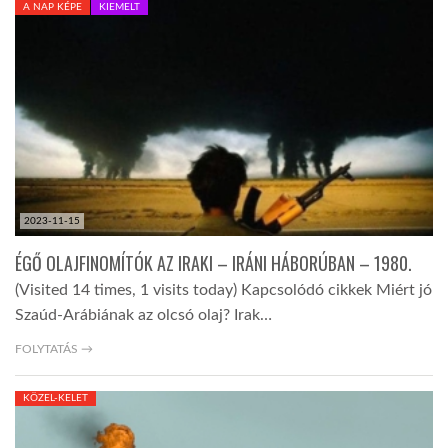
A NAP KÉPE
KIEMELT
TROPICALMAGAZIN
GLOBOTV
AFRIKA TUDÁSTÁR
2023-11-15
A NAP SZÉPE
ÉGŐ OLAJFINOMÍTÓK AZ IRAKI – IRÁNI HÁBORÚBAN – 1980.
(Visited 14 times, 1 visits today) Kapcsolódó cikkek Miért jó
LINKTR.EE
Szaúd-Arábiának az olcsó olaj? Irak…
FOLYTATÁS →
GLOBOZSARU
KÖZEL-KELET
DOBRAVERO.HU