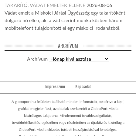
TAKARÍTÓ, VÁDAT EMELTEK ELLENE
2026-08-06
Vádat emelt a Miskolci Járási Ügyészség egy takarítóként
dolgozó nő ellen, aki a vád szerint munka közben három
mobiltelefont tulajdonított el egy miskolci irodaházból.
ARCHÍVUM
Archívum
Impresszum
Kapcsolat
A globoport.hu felületén található minden információ, beleértve a képi,
grafikai megjelenítést, az oldalak szerkezetét a GloboPort Média
kizárólagos tulajdona. Mindennemű továbbszolgáltatás,
továbbértékesítés, egészében vagy részleteiben az újraközlés kizárólag a
GloboPort Média előzetes írásbeli hozzájárulásával lehetséges.