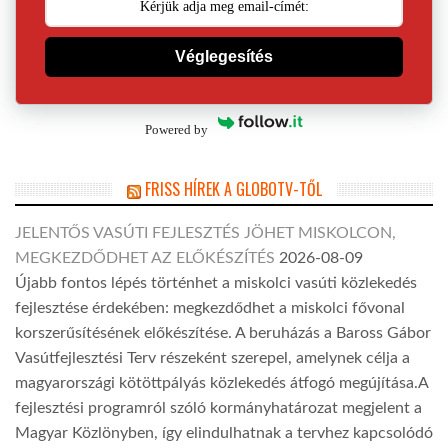
Véglegesítés
Powered by
FRISS HÍREK A GLOBOTV-TŐL
JELENTŐS VASÚTI FEJLESZTÉS JÖHET MISKOLCON,
MEGKEZDŐDHET AZ ELŐKÉSZÍTÉS
2026-08-09
Újabb fontos lépés történhet a miskolci vasúti közlekedés
fejlesztése érdekében: megkezdődhet a miskolci fővonal
korszerűsítésének előkészítése. A beruházás a Baross Gábor
Vasútfejlesztési Terv részeként szerepel, amelynek célja a
magyarországi kötöttpályás közlekedés átfogó megújítása.A
fejlesztési programról szóló kormányhatározat megjelent a
Magyar Közlönyben, így elindulhatnak a tervhez kapcsolódó