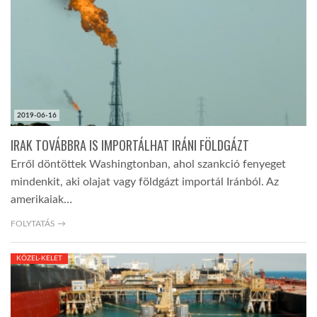
LATIMO.HU
GLOBOBOOK
2019-06-16
IRAK TOVÁBBRA IS IMPORTÁLHAT IRÁNI FÖLDGÁZT
Erről döntöttek Washingtonban, ahol szankció fenyeget
mindenkit, aki olajat vagy földgázt importál Iránból. Az
amerikaiak…
FOLYTATÁS →
KÖZEL-KELET