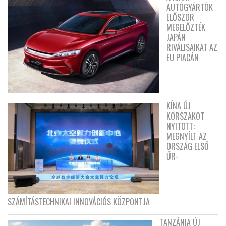
AUTÓGYÁRTÓK
ELŐSZÖR
MEGELŐZTÉK
JAPÁN
RIVÁLISAIKAT AZ
EU PIACÁN
KÍNA ÚJ
KORSZAKOT
NYITOTT:
MEGNYÍLT AZ
ORSZÁG ELSŐ
ŰR-
SZÁMÍTÁSTECHNIKAI INNOVÁCIÓS KÖZPONTJA
TANZÁNIA ÚJ