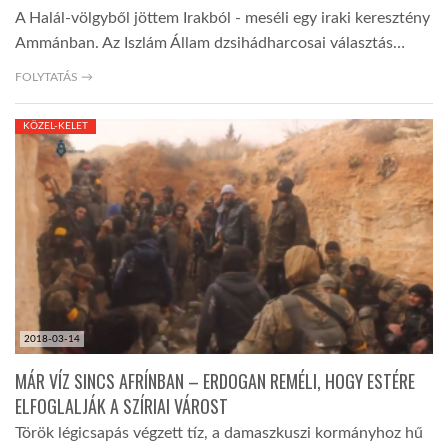
A Halál-völgyből jöttem Irakból - meséli egy iraki keresztény
Ammánban. Az Iszlám Állam dzsihádharcosai választás…
FOLYTATÁS →
KÖZEL-KELET
2018-03-14
MÁR VÍZ SINCS AFRÍNBAN – ERDOGAN REMÉLI, HOGY ESTÉRE
ELFOGLALJÁK A SZÍRIAI VÁROST
Török légicsapás végzett tíz, a damaszkuszi kormányhoz hű