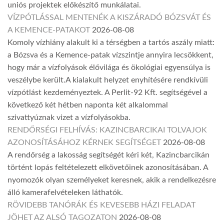
uniós projektek előkészítő munkálatai.
VÍZPÓTLÁSSAL MENTENÉK A KISZÁRADÓ BÓZSVÁT ÉS
A KEMENCE-PATAKOT
2026-08-08
Komoly vízhiány alakult ki a térségben a tartós aszály miatt:
a Bózsva és a Kemence-patak vízszintje annyira lecsökkent,
hogy már a vízfolyások élővilága és ökológiai egyensúlya is
veszélybe került.A kialakult helyzet enyhítésére rendkívüli
vízpótlást kezdeményeztek. A Perlit-92 Kft. segítségével a
következő két hétben naponta két alkalommal
szivattyúznak vizet a vízfolyásokba.
RENDŐRSÉGI FELHÍVÁS: KAZINCBARCIKAI TOLVAJOK
AZONOSÍTÁSÁHOZ KÉRNEK SEGÍTSÉGET
2026-08-08
A rendőrség a lakosság segítségét kéri két, Kazincbarcikán
történt lopás feltételezett elkövetőinek azonosításában. A
nyomozók olyan személyeket keresnek, akik a rendelkezésre
álló kamerafelvételeken láthatók.
RÖVIDEBB TANÓRÁK ÉS KEVESEBB HÁZI FELADAT
JÖHET AZ ALSÓ TAGOZATON
2026-08-08