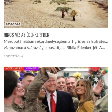
2018-12-28
NINCS VÍZ AZ ÉDENKERTBEN
Mezopotámiában rekordmélységben a Tigris és az Eufrátesz
vízhozama: a szárazság elpusztítja a Biblia Édenkertjét. A…
FOLYTATÁS →
KÖZEL-KELET
KIEMELT