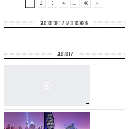
1
2
3
4
…
48
GLOBOPORT A FACEBOOKON!
GLOBOTV