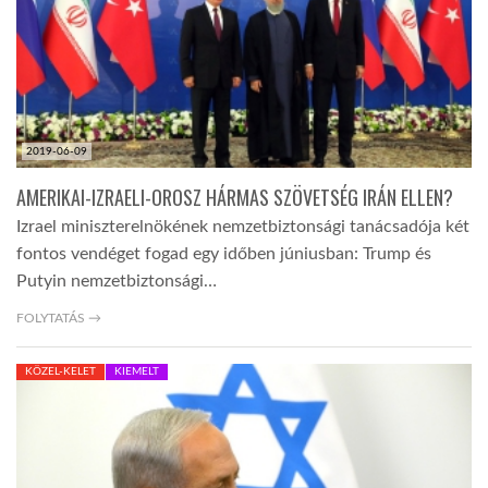
2019-06-09
AMERIKAI-IZRAELI-OROSZ HÁRMAS SZÖVETSÉG IRÁN ELLEN?
Izrael miniszterelnökének nemzetbiztonsági tanácsadója két
fontos vendéget fogad egy időben júniusban: Trump és
Putyin nemzetbiztonsági…
FOLYTATÁS →
KÖZEL-KELET
KIEMELT