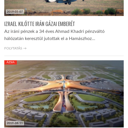
2019-05-07
IZRAEL KILŐTTE IRÁN GÁZAI EMBERÉT
Az iráni pénzek a 34 éves Ahmad Khadri pénzváltó
hálózatán keresztül jutottak el a Hamászhoz…
FOLYTATÁS →
ÁZSIA
2019-04-11