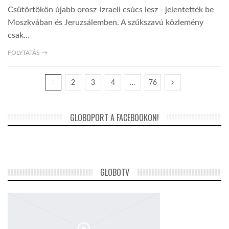
Csütörtökön újabb orosz-izraeli csúcs lesz - jelentették be
Moszkvában és Jeruzsálemben. A szűkszavú közlemény
csak…
FOLYTATÁS →
1
2
3
4
…
76
GLOBOPORT A FACEBOOKON!
GLOBOTV