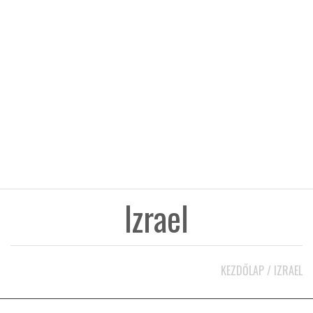
KÖZEL-KELET
AUSZTRÁLIA
A VILÁG ITTHON
MÉDIA
Izrael
GLOBOTV BP
KEZDŐLAP
/
IZRAEL
HÍR3D