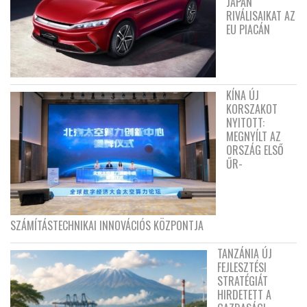
JAPÁN
RIVÁLISAIKAT AZ
EU PIACÁN
KÍNA ÚJ
KORSZAKOT
NYITOTT:
MEGNYÍLT AZ
ORSZÁG ELSŐ
ŰR-
SZÁMÍTÁSTECHNIKAI INNOVÁCIÓS KÖZPONTJA
TANZÁNIA ÚJ
FEJLESZTÉSI
STRATÉGIÁT
HIRDETETT A