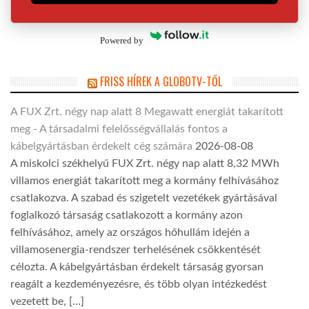
Powered by
FRISS HÍREK A GLOBOTV-TŐL
A FUX Zrt. négy nap alatt 8 Megawatt energiát takarított
meg - A társadalmi felelősségvállalás fontos a
kábelgyártásban érdekelt cég számára
2026-08-08
A miskolci székhelyű FUX Zrt. négy nap alatt 8,32 MWh
villamos energiát takarított meg a kormány felhívásához
csatlakozva. A szabad és szigetelt vezetékek gyártásával
foglalkozó társaság csatlakozott a kormány azon
felhívásához, amely az országos hőhullám idején a
villamosenergia-rendszer terhelésének csökkentését
célozta. A kábelgyártásban érdekelt társaság gyorsan
reagált a kezdeményezésre, és több olyan intézkedést
vezetett be, […]