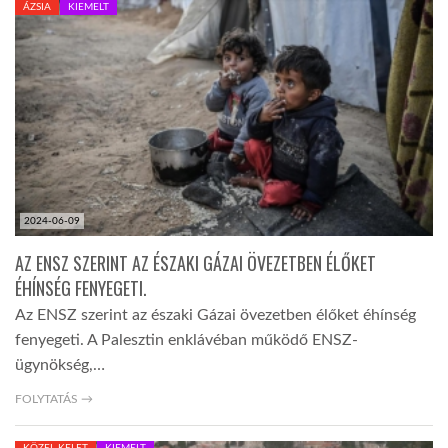
ÁZSIA
KIEMELT
TROPICALMAGAZIN
GLOBOTV
AFRIKA TUDÁSTÁR
2024-06-09
A NAP SZÉPE
AZ ENSZ SZERINT AZ ÉSZAKI GÁZAI ÖVEZETBEN ÉLŐKET
ÉHÍNSÉG FENYEGETI.
LINKTR.EE
Az ENSZ szerint az északi Gázai övezetben élőket éhínség
fenyegeti. A Palesztin enklávéban működő ENSZ-
GLOBOZSARU
ügynökség,…
FOLYTATÁS →
DOBRAVERO.HU
KÖZEL-KELET
KIEMELT