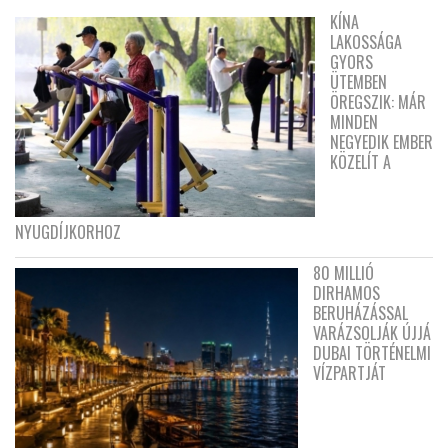
KÍNA
LAKOSSÁGA
GYORS
ÜTEMBEN
ÖREGSZIK: MÁR
MINDEN
NEGYEDIK EMBER
KÖZELÍT A
NYUGDÍJKORHOZ
80 MILLIÓ
DIRHAMOS
BERUHÁZÁSSAL
VARÁZSOLJÁK ÚJJÁ
DUBAI TÖRTÉNELMI
VÍZPARTJÁT