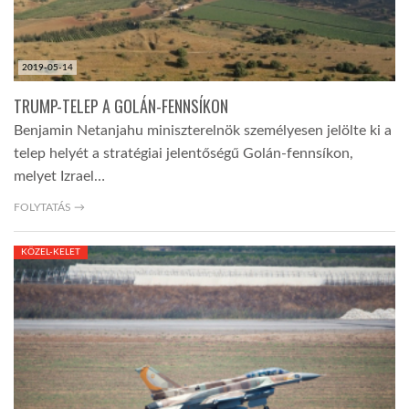
2019-05-14
TRUMP-TELEP A GOLÁN-FENNSÍKON
Benjamin Netanjahu miniszterelnök személyesen jelölte ki a
telep helyét a stratégiai jelentőségű Golán-fennsíkon,
melyet Izrael…
FOLYTATÁS →
KÖZEL-KELET