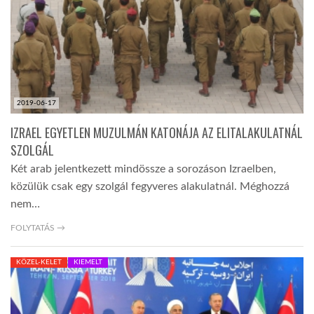
2019-06-17
IZRAEL EGYETLEN MUZULMÁN KATONÁJA AZ ELITALAKULATNÁL
SZOLGÁL
Két arab jelentkezett mindössze a sorozáson Izraelben,
közülük csak egy szolgál fegyveres alakulatnál. Méghozzá
nem…
FOLYTATÁS →
KÖZEL-KELET
KIEMELT