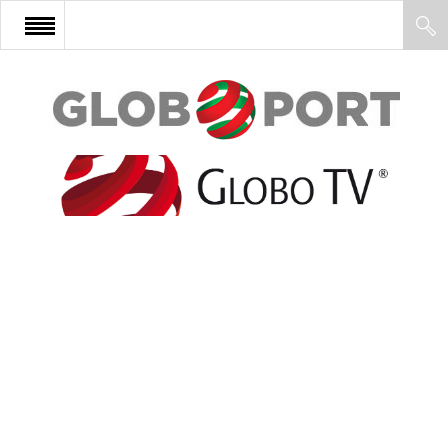
FŐOLDAL
AFRIKA
EURÓPA
ÁZSIA
ÉSZAK-AMERIKA
LATIN-AMERIKA