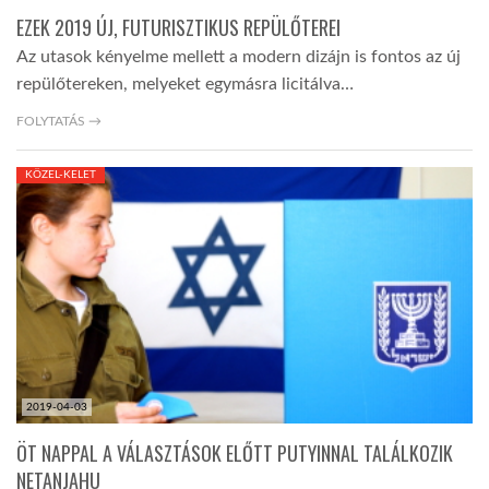
EZEK 2019 ÚJ, FUTURISZTIKUS REPÜLŐTEREI
Az utasok kényelme mellett a modern dizájn is fontos az új
repülőtereken, melyeket egymásra licitálva…
FOLYTATÁS →
KÖZEL-KELET
2019-04-03
ÖT NAPPAL A VÁLASZTÁSOK ELŐTT PUTYINNAL TALÁLKOZIK
NETANJAHU