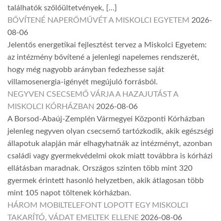
találhatók szőlőültetvények, […]
BŐVÍTENÉ NAPERŐMŰVÉT A MISKOLCI EGYETEM
2026-
08-06
Jelentős energetikai fejlesztést tervez a Miskolci Egyetem:
az intézmény bővítené a jelenlegi napelemes rendszerét,
hogy még nagyobb arányban fedezhesse saját
villamosenergia-igényét megújuló forrásból.
NEGYVEN CSECSEMŐ VÁRJA A HAZAJUTÁST A
MISKOLCI KÓRHÁZBAN
2026-08-06
A Borsod-Abaúj-Zemplén Vármegyei Központi Kórházban
jelenleg negyven olyan csecsemő tartózkodik, akik egészségi
állapotuk alapján már elhagyhatnák az intézményt, azonban
családi vagy gyermekvédelmi okok miatt továbbra is kórházi
ellátásban maradnak. Országos szinten több mint 320
gyermek érintett hasonló helyzetben, akik átlagosan több
mint 105 napot töltenek kórházban.
HÁROM MOBILTELEFONT LOPOTT EGY MISKOLCI
TAKARÍTÓ, VÁDAT EMELTEK ELLENE
2026-08-06