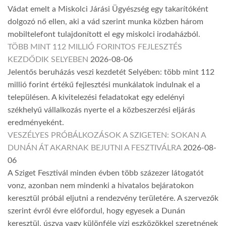
Vádat emelt a Miskolci Járási Ügyészség egy takarítóként
dolgozó nő ellen, aki a vád szerint munka közben három
mobiltelefont tulajdonított el egy miskolci irodaházból.
TÖBB MINT 112 MILLIÓ FORINTOS FEJLESZTÉS
KEZDŐDIK SELYEBEN
2026-08-06
Jelentős beruházás veszi kezdetét Selyében: több mint 112
millió forint értékű fejlesztési munkálatok indulnak el a
településen. A kivitelezési feladatokat egy edelényi
székhelyű vállalkozás nyerte el a közbeszerzési eljárás
eredményeként.
VESZÉLYES PRÓBÁLKOZÁSOK A SZIGETEN: SOKAN A
DUNÁN ÁT AKARNAK BEJUTNI A FESZTIVÁLRA
2026-08-
06
A Sziget Fesztivál minden évben több százezer látogatót
vonz, azonban nem mindenki a hivatalos bejáratokon
keresztül próbál eljutni a rendezvény területére. A szervezők
szerint évről évre előfordul, hogy egyesek a Dunán
keresztül, úszva vagy különféle vízi eszközökkel szeretnének