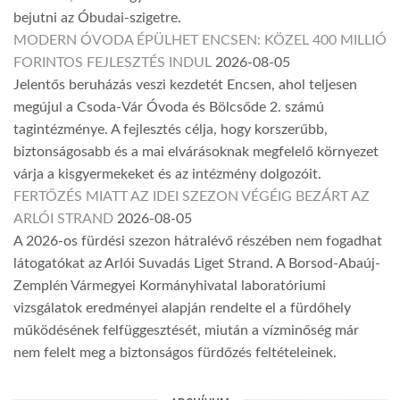
bejutni az Óbudai-szigetre.
MODERN ÓVODA ÉPÜLHET ENCSEN: KÖZEL 400 MILLIÓ
FORINTOS FEJLESZTÉS INDUL
2026-08-05
Jelentős beruházás veszi kezdetét Encsen, ahol teljesen
megújul a Csoda-Vár Óvoda és Bölcsőde 2. számú
tagintézménye. A fejlesztés célja, hogy korszerűbb,
biztonságosabb és a mai elvárásoknak megfelelő környezet
várja a kisgyermekeket és az intézmény dolgozóit.
FERTŐZÉS MIATT AZ IDEI SZEZON VÉGÉIG BEZÁRT AZ
ARLÓI STRAND
2026-08-05
A 2026-os fürdési szezon hátralévő részében nem fogadhat
látogatókat az Arlói Suvadás Liget Strand. A Borsod-Abaúj-
Zemplén Vármegyei Kormányhivatal laboratóriumi
vizsgálatok eredményei alapján rendelte el a fürdőhely
működésének felfüggesztését, miután a vízminőség már
nem felelt meg a biztonságos fürdőzés feltételeinek.