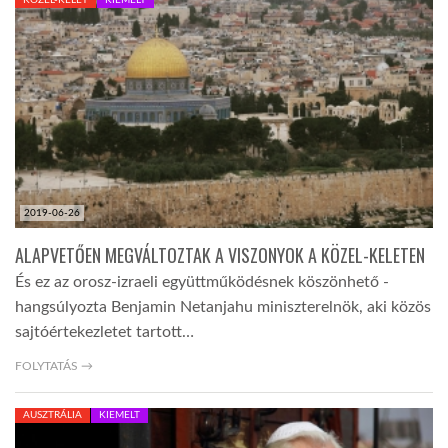
LATIMO.HU
GLOBOBOOK
2019-06-26
ALAPVETŐEN MEGVÁLTOZTAK A VISZONYOK A KÖZEL-KELETEN
És ez az orosz-izraeli együttműködésnek köszönhető -
hangsúlyozta Benjamin Netanjahu miniszterelnök, aki közös
sajtóértekezletet tartott…
FOLYTATÁS →
AUSZTRÁLIA
KIEMELT