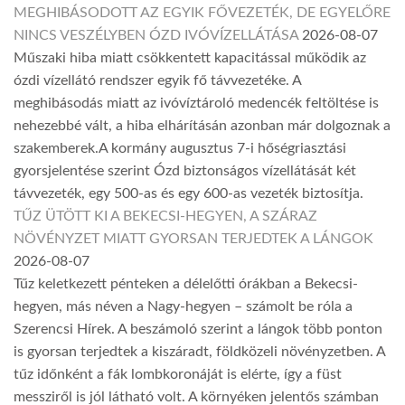
MEGHIBÁSODOTT AZ EGYIK FŐVEZETÉK, DE EGYELŐRE
NINCS VESZÉLYBEN ÓZD IVÓVÍZELLÁTÁSA
2026-08-07
Műszaki hiba miatt csökkentett kapacitással működik az
ózdi vízellátó rendszer egyik fő távvezetéke. A
meghibásodás miatt az ivóvíztároló medencék feltöltése is
nehezebbé vált, a hiba elhárításán azonban már dolgoznak a
szakemberek.A kormány augusztus 7-i hőségriasztási
gyorsjelentése szerint Ózd biztonságos vízellátását két
távvezeték, egy 500-as és egy 600-as vezeték biztosítja.
TŰZ ÜTÖTT KI A BEKECSI-HEGYEN, A SZÁRAZ
NÖVÉNYZET MIATT GYORSAN TERJEDTEK A LÁNGOK
2026-08-07
Tűz keletkezett pénteken a délelőtti órákban a Bekecsi-
hegyen, más néven a Nagy-hegyen – számolt be róla a
Szerencsi Hírek. A beszámoló szerint a lángok több ponton
is gyorsan terjedtek a kiszáradt, földközeli növényzetben. A
tűz időnként a fák lombkoronáját is elérte, így a füst
messziről is jól látható volt. A környéken jelentős számban