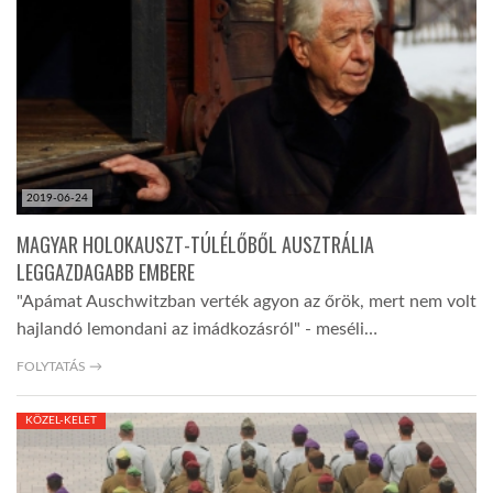
2019-06-24
MAGYAR HOLOKAUSZT-TÚLÉLŐBŐL AUSZTRÁLIA
LEGGAZDAGABB EMBERE
"Apámat Auschwitzban verték agyon az őrök, mert nem volt
hajlandó lemondani az imádkozásról" - meséli…
FOLYTATÁS →
KÖZEL-KELET