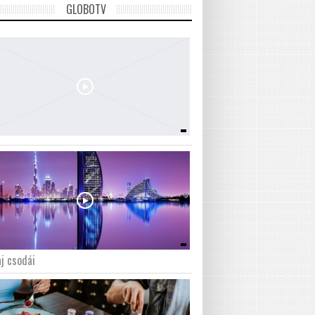
GLOBOTV
j csodái