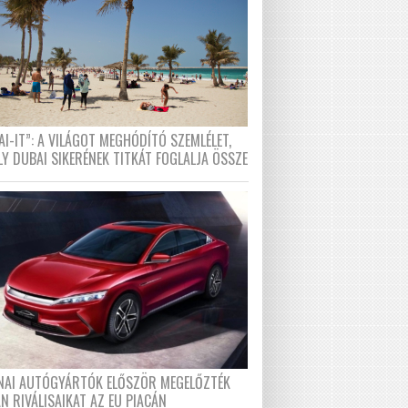
I-IT”: A VILÁGOT MEGHÓDÍTÓ SZEMLÉLET,
LY DUBAI SIKERÉNEK TITKÁT FOGLALJA ÖSSZE
ÍNAI AUTÓGYÁRTÓK ELŐSZÖR MEGELŐZTÉK
N RIVÁLISAIKAT AZ EU PIACÁN