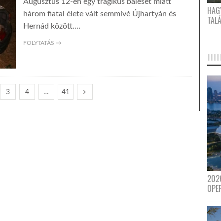
Augusztus 12-én egy tragikus baleset miatt
HAG
három fiatal élete vált semmivé Újhartyán és
TAL
Hernád között.…
FOLYTATÁS →
3
4
…
41
202
OPE