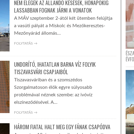
NEM ELEGEK AZ ÁLLANDÓ KÉSÉSEK, HÓNAPOKIG
LASSABBAN FOGNAK JÁRNI A VONATOK
A MÁV szeptember 2-ától két ütemben felújítja
a vasúti pályát a Miskolc és Mezőkeresztes-
Mezőnyárád állomás…
FOLYTATÁS →
ÉSZ
ÉVF
UNDORÍTÓ, IHATATLAN BARNA VÍZ FOLYIK
TISZAVASVÁRI CSAPJAIBÓL
Tiszavasváriban és a szomszédos
Szorgalmatoson élők egyre súlyosabb
problémával néznek szembe: az ivóvíz
elszíneződésével. A…
FOLYTATÁS →
HÁROM FIATAL HALT MEG EGY FÁNAK CSAPÓDVA