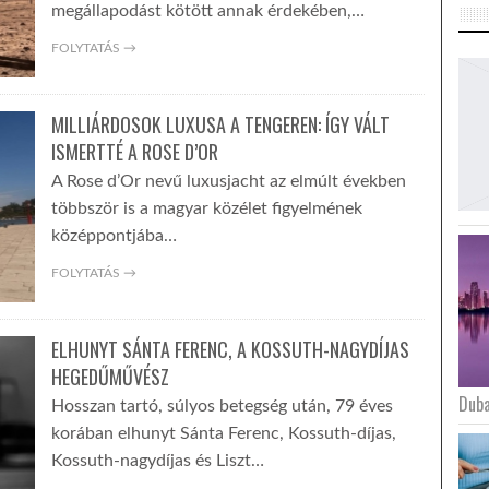
megállapodást kötött annak érdekében,…
FOLYTATÁS →
MILLIÁRDOSOK LUXUSA A TENGEREN: ÍGY VÁLT
ISMERTTÉ A ROSE D’OR
A Rose d’Or nevű luxusjacht az elmúlt években
többször is a magyar közélet figyelmének
középpontjába…
FOLYTATÁS →
ELHUNYT SÁNTA FERENC, A KOSSUTH-NAGYDÍJAS
HEGEDŰMŰVÉSZ
Duba
Hosszan tartó, súlyos betegség után, 79 éves
korában elhunyt Sánta Ferenc, Kossuth-díjas,
Kossuth-nagydíjas és Liszt…