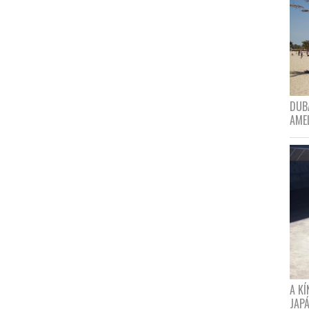
DUBA
AME
A K
JAPÁ