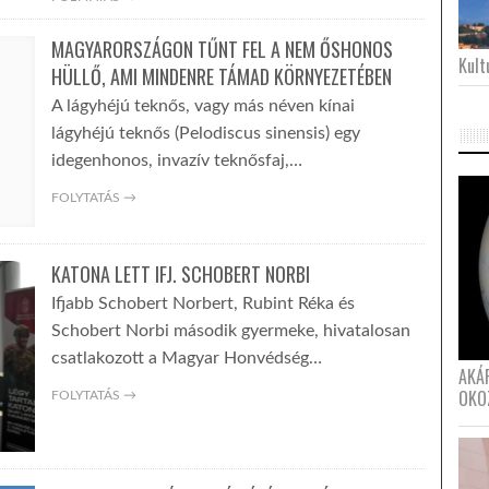
MAGYARORSZÁGON TŰNT FEL A NEM ŐSHONOS
Kultu
HÜLLŐ, AMI MINDENRE TÁMAD KÖRNYEZETÉBEN
A lágyhéjú teknős, vagy más néven kínai
lágyhéjú teknős (Pelodiscus sinensis) egy
idegenhonos, invazív teknősfaj,…
FOLYTATÁS →
KATONA LETT IFJ. SCHOBERT NORBI
Ifjabb Schobert Norbert, Rubint Réka és
Schobert Norbi második gyermeke, hivatalosan
csatlakozott a Magyar Honvédség…
AKÁ
OKO
FOLYTATÁS →