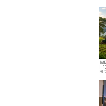
TANZ
HIR
FEL