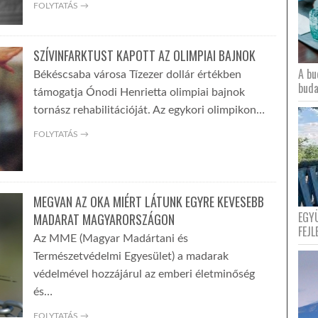
FOLYTATÁS →
SZÍVINFARKTUST KAPOTT AZ OLIMPIAI BAJNOK
A bu
Békéscsaba városa Tízezer dollár értékben
buda
támogatja Ónodi Henrietta olimpiai bajnok
tornász rehabilitációját. Az egykori olimpikon…
FOLYTATÁS →
MEGVAN AZ OKA MIÉRT LÁTUNK EGYRE KEVESEBB
EGY
MADARAT MAGYARORSZÁGON
FEJL
Az MME (Magyar Madártani és
Természetvédelmi Egyesület) a madarak
védelmével hozzájárul az emberi életminőség
és…
FOLYTATÁS →