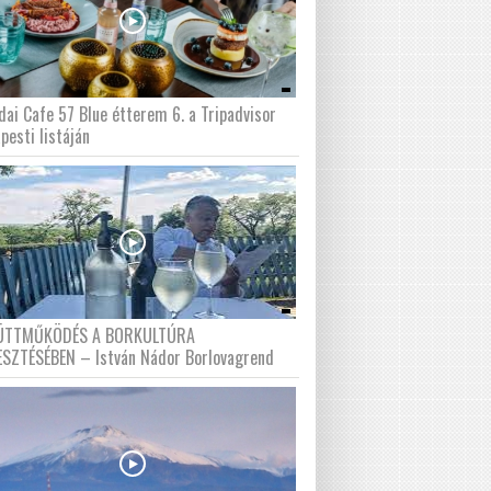
dai Cafe 57 Blue étterem 6. a Tripadvisor
pesti listáján
ÜTTMŰKÖDÉS A BORKULTÚRA
ESZTÉSÉBEN – István Nádor Borlovagrend