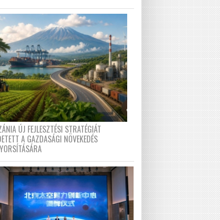
ÁNIA ÚJ FEJLESZTÉSI STRATÉGIÁT
DETETT A GAZDASÁGI NÖVEKEDÉS
GYORSÍTÁSÁRA