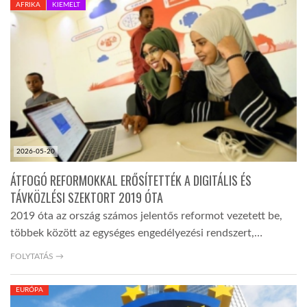
AFRIKA
KIEMELT
TROPICALMAGAZIN
GLOBOTV
AFRIKA TUDÁSTÁR
2026-05-20
A NAP SZÉPE
ÁTFOGÓ REFORMOKKAL ERŐSÍTETTÉK A DIGITÁLIS ÉS
TÁVKÖZLÉSI SZEKTORT 2019 ÓTA
LINKTR.EE
2019 óta az ország számos jelentős reformot vezetett be,
többek között az egységes engedélyezési rendszert,…
GLOBOZSARU
FOLYTATÁS →
EURÓPA
DOBRAVERO.HU