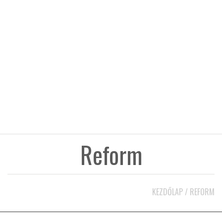
KÖZEL-KELET
AUSZTRÁLIA
A VILÁG ITTHON
MÉDIA
Reform
GLOBOTV BP
KEZDŐLAP
/
REFORM
HÍR3D