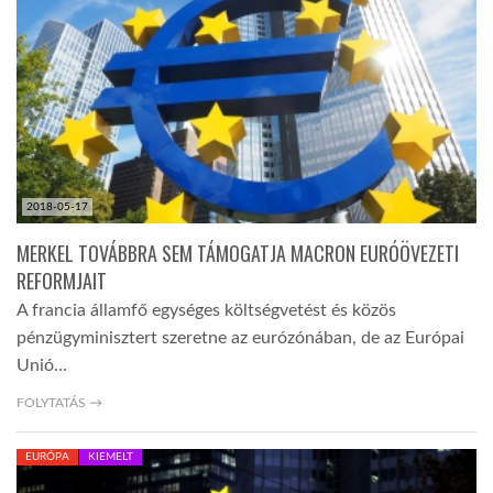
LATIMO.HU
GLOBOBOOK
2018-05-17
MERKEL TOVÁBBRA SEM TÁMOGATJA MACRON EURÓÖVEZETI
REFORMJAIT
A francia államfő egységes költségvetést és közös
pénzügyminisztert szeretne az eurózónában, de az Európai
Unió…
FOLYTATÁS →
EURÓPA
KIEMELT