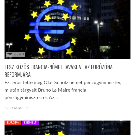
2018-05-01
LESZ KÖZÖS FRANCIA-NÉMET JAVASLAT AZ EURÓZÓNA
REFORMJÁRA
Ezt erősítette meg Olaf Scholz német pénzügyminiszter,
miután tárgyalt Bruno Le Maire francia
pénzügyminiszterrel. Az…
FOLYTATÁS →
EURÓPA
KIEMELT