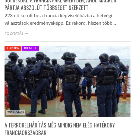
NŐI REKORD A FRANCIA PARLAMENTBEN, AHOL MACRON
PÁRTJA ABSZOLÚT TÖBBSÉGET SZERZETT
223 nő került be a francia képviselőházba a hétvégi
választások eredményeképp. Ez rekord, hiszen több…
FOLYTATÁS →
EURÓPA
KIEMELT
2017-04-05
A TERRORELHÁRÍTÁS MÉG MINDIG NEM ELÉG HATÉKONY
FRANCIAORSZÁGBAN