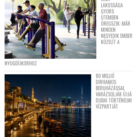
LAKOSSÁGA
GYORS
ÜTEMBEN
ÖREGSZIK: MÁR
MINDEN
NEGYEDIK EMBER
KÖZELÍT A
NYUGDÍJKORHOZ
80 MILLIÓ
DIRHAMOS
BERUHÁZÁSSAL
VARÁZSOLJÁK ÚJJÁ
DUBAI TÖRTÉNELMI
VÍZPARTJÁT