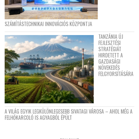
SZÁMÍTÁSTECHNIKAI INNOVÁCIÓS KÖZPONTJA
TANZÁNIA ÚJ
FEJLESZTÉSI
STRATÉGIÁT
HIRDETETT A
GAZDASÁGI
NÖVEKEDÉS
FELGYORSÍTÁSÁRA
A VILÁG EGYIK LEGKÜLÖNLEGESEBB SIVATAGI VÁROSA – AHOL MÉG A
FELHŐKARCOLÓ IS AGYAGBÓL ÉPÜLT