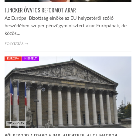
JUNCKER ÓVATOS REFORMOT AKAR
Az Európai Bizottság elnöke az EU helyzetéről szóló
beszédében szuper pénzügyminisztert akar Európának, de
közös…
FOLYTATÁS →
EURÓPA
KIEMELT
2017-06-19