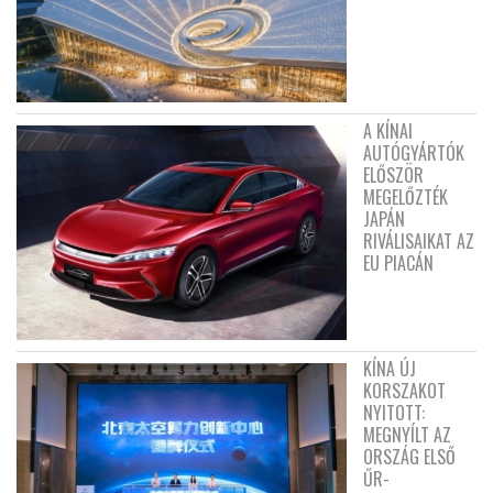
A KÍNAI
AUTÓGYÁRTÓK
ELŐSZÖR
MEGELŐZTÉK
JAPÁN
RIVÁLISAIKAT AZ
EU PIACÁN
KÍNA ÚJ
KORSZAKOT
NYITOTT:
MEGNYÍLT AZ
ORSZÁG ELSŐ
ŰR-