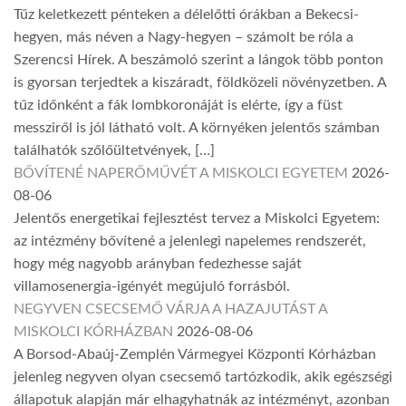
Tűz keletkezett pénteken a délelőtti órákban a Bekecsi-
hegyen, más néven a Nagy-hegyen – számolt be róla a
Szerencsi Hírek. A beszámoló szerint a lángok több ponton
is gyorsan terjedtek a kiszáradt, földközeli növényzetben. A
tűz időnként a fák lombkoronáját is elérte, így a füst
messziről is jól látható volt. A környéken jelentős számban
találhatók szőlőültetvények, […]
BŐVÍTENÉ NAPERŐMŰVÉT A MISKOLCI EGYETEM
2026-
08-06
Jelentős energetikai fejlesztést tervez a Miskolci Egyetem:
az intézmény bővítené a jelenlegi napelemes rendszerét,
hogy még nagyobb arányban fedezhesse saját
villamosenergia-igényét megújuló forrásból.
NEGYVEN CSECSEMŐ VÁRJA A HAZAJUTÁST A
MISKOLCI KÓRHÁZBAN
2026-08-06
A Borsod-Abaúj-Zemplén Vármegyei Központi Kórházban
jelenleg negyven olyan csecsemő tartózkodik, akik egészségi
állapotuk alapján már elhagyhatnák az intézményt, azonban