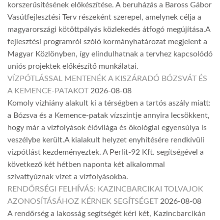
korszerűsítésének előkészítése. A beruházás a Baross Gábor
Vasútfejlesztési Terv részeként szerepel, amelynek célja a
magyarországi kötöttpályás közlekedés átfogó megújítása.A
fejlesztési programról szóló kormányhatározat megjelent a
Magyar Közlönyben, így elindulhatnak a tervhez kapcsolódó
uniós projektek előkészítő munkálatai.
VÍZPÓTLÁSSAL MENTENÉK A KISZÁRADÓ BÓZSVÁT ÉS
A KEMENCE-PATAKOT
2026-08-08
Komoly vízhiány alakult ki a térségben a tartós aszály miatt:
a Bózsva és a Kemence-patak vízszintje annyira lecsökkent,
hogy már a vízfolyások élővilága és ökológiai egyensúlya is
veszélybe került.A kialakult helyzet enyhítésére rendkívüli
vízpótlást kezdeményeztek. A Perlit-92 Kft. segítségével a
következő két hétben naponta két alkalommal
szivattyúznak vizet a vízfolyásokba.
RENDŐRSÉGI FELHÍVÁS: KAZINCBARCIKAI TOLVAJOK
AZONOSÍTÁSÁHOZ KÉRNEK SEGÍTSÉGET
2026-08-08
A rendőrség a lakosság segítségét kéri két, Kazincbarcikán