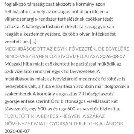
foglalkozó társaság csatlakozott a kormány azon
felhívásához, amely az országos hőhullám idején a
villamosenergia-rendszer terhelésének csökkentését
célozta. A kábelgyártásban érdekelt társaság gyorsan
reagált a kezdeményezésre, és több olyan intézkedést
vezetett be, […]
MEGHIBÁSODOTT AZ EGYIK FŐVEZETÉK, DE EGYELŐRE
NINCS VESZÉLYBEN ÓZD IVÓVÍZELLÁTÁSA
2026-08-07
Műszaki hiba miatt csökkentett kapacitással működik az
ózdi vízellátó rendszer egyik fő távvezetéke. A
meghibásodás miatt az ivóvíztároló medencék feltöltése is
nehezebbé vált, a hiba elhárításán azonban már dolgoznak a
szakemberek.A kormány augusztus 7-i hőségriasztási
gyorsjelentése szerint Ózd biztonságos vízellátását két
távvezeték, egy 500-as és egy 600-as vezeték biztosítja.
TŰZ ÜTÖTT KI A BEKECSI-HEGYEN, A SZÁRAZ
NÖVÉNYZET MIATT GYORSAN TERJEDTEK A LÁNGOK
2026-08-07