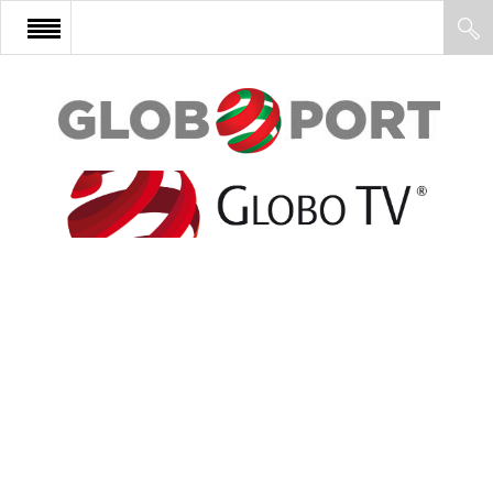
FŐOLDAL
AFRIKA
EURÓPA
ÁZSIA
ÉSZAK-AMERIKA
LATIN-AMERIKA