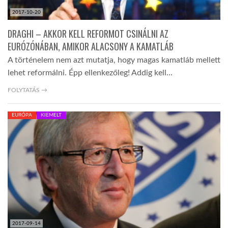
2017-10-20
DRAGHI – AKKOR KELL REFORMOT CSINÁLNI AZ
EURÓZÓNÁBAN, AMIKOR ALACSONY A KAMATLÁB
A történelem nem azt mutatja, hogy magas kamatláb mellett
lehet reformálni. Épp ellenkezőleg! Addig kell…
FOLYTATÁS →
EURÓPA
KIEMELT
2017-09-14