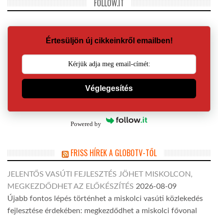
FOLLOW.IT
Értesüljön új cikkeinkről emailben!
Véglegesítés
Powered by
FRISS HÍREK A GLOBOTV-TŐL
JELENTŐS VASÚTI FEJLESZTÉS JÖHET MISKOLCON,
MEGKEZDŐDHET AZ ELŐKÉSZÍTÉS
2026-08-09
Újabb fontos lépés történhet a miskolci vasúti közlekedés
fejlesztése érdekében: megkezdődhet a miskolci fővonal