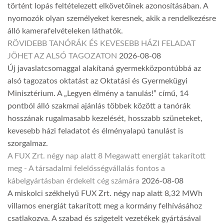
történt lopás feltételezett elkövetőinek azonosításában. A
nyomozók olyan személyeket keresnek, akik a rendelkezésre
álló kamerafelvételeken láthatók.
RÖVIDEBB TANÓRÁK ÉS KEVESEBB HÁZI FELADAT
JÖHET AZ ALSÓ TAGOZATON
2026-08-08
Új javaslatcsomaggal alakítaná gyermekközpontúbbá az
alsó tagozatos oktatást az Oktatási és Gyermekügyi
Minisztérium. A „Legyen élmény a tanulás!” című, 14
pontból álló szakmai ajánlás többek között a tanórák
hosszának rugalmasabb kezelését, hosszabb szüneteket,
kevesebb házi feladatot és élményalapú tanulást is
szorgalmaz.
A FUX Zrt. négy nap alatt 8 Megawatt energiát takarított
meg - A társadalmi felelősségvállalás fontos a
kábelgyártásban érdekelt cég számára
2026-08-08
A miskolci székhelyű FUX Zrt. négy nap alatt 8,32 MWh
villamos energiát takarított meg a kormány felhívásához
csatlakozva. A szabad és szigetelt vezetékek gyártásával