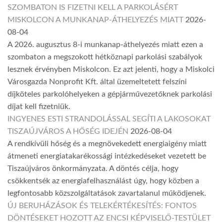
SZOMBATON IS FIZETNI KELL A PARKOLÁSÉRT
MISKOLCON A MUNKANAP-ÁTHELYEZÉS MIATT
2026-
08-04
A 2026. augusztus 8-i munkanap-áthelyezés miatt ezen a
szombaton a megszokott hétköznapi parkolási szabályok
lesznek érvényben Miskolcon. Ez azt jelenti, hogy a Miskolci
Városgazda Nonprofit Kft. által üzemeltetett felszíni
díjköteles parkolóhelyeken a gépjárművezetőknek parkolási
díjat kell fizetniük.
INGYENES ESTI STRANDOLÁSSAL SEGÍTI A LAKOSOKAT
TISZAÚJVÁROS A HŐSÉG IDEJÉN
2026-08-04
A rendkívüli hőség és a megnövekedett energiaigény miatt
átmeneti energiatakarékossági intézkedéseket vezetett be
Tiszaújváros önkormányzata. A döntés célja, hogy
csökkentsék az energiafelhasználást úgy, hogy közben a
legfontosabb közszolgáltatások zavartalanul működjenek.
ÚJ BERUHÁZÁSOK ÉS TELEKÉRTÉKESÍTÉS: FONTOS
DÖNTÉSEKET HOZOTT AZ ENCSI KÉPVISELŐ-TESTÜLET