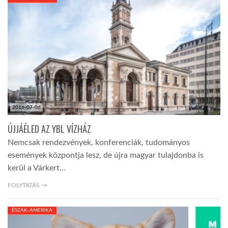
KÖZEL-KELET
AUSZTRÁLIA
A VILÁG ITTHON
2016-07-06
MÉDIA
ÚJJÁÉLED AZ YBL VÍZHÁZ
Nemcsak rendezvények, konferenciák, tudományos
események központja lesz, de újra magyar tulajdonba is
kerül a Várkert…
GLOBOTV BP
FOLYTATÁS →
ÉSZAK-AMERIKA
HÍR3D