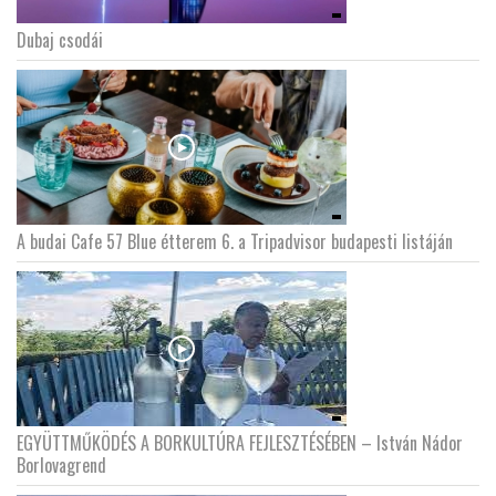
Dubaj csodái
A budai Cafe 57 Blue étterem 6. a Tripadvisor budapesti listáján
EGYÜTTMŰKÖDÉS A BORKULTÚRA FEJLESZTÉSÉBEN – István Nádor
Borlovagrend