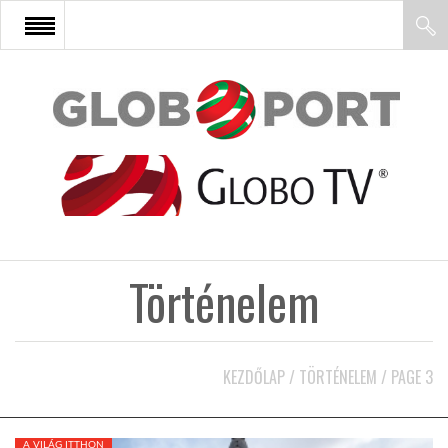
FŐOLDAL
AFRIKA
EURÓPA
Történelem
ÁZSIA
ÉSZAK-AMERIKA
KEZDŐLAP
/
TÖRTÉNELEM
/
PAGE 3
LATIN-AMERIKA
A VILÁG ITTHON