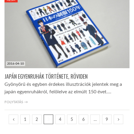
ÁZSIA
2016-04-10
JAPÁN EGYENRUHÁK TÖRTÉNETE, RÖVIDEN
Gyönyörű és egyben érdekes illusztrációk jelentek meg a
japán egyenruhákról, felölelve az elmúlt 150 évet.…
FOLYTATÁS →
1
2
3
4
5
6
…
9