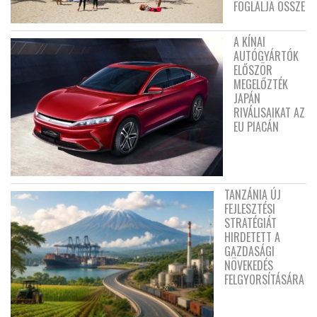
FOGLALJA ÖSSZE
A KÍNAI
AUTÓGYÁRTÓK
ELŐSZÖR
MEGELŐZTÉK
JAPÁN
RIVÁLISAIKAT AZ
EU PIACÁN
TANZÁNIA ÚJ
FEJLESZTÉSI
STRATÉGIÁT
HIRDETETT A
GAZDASÁGI
NÖVEKEDÉS
FELGYORSÍTÁSÁRA