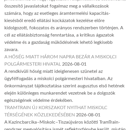
összesítő javaslatokat fogalmaz meg a vállalkozások
számára, hogy az esetleges áramtermelési kapacitás-
kiesésből eredő ellátási kockázatok kezelése előre
kidolgozott, fokozatos és arányos rendszerben történjen. A
cél az ellátásbiztonság fenntartása, a kritikus ágazatok
védelme és a gazdaság működésének lehető legkisebb
zavara.
A HŐSÉG MIATT HÁROM NAPRA BEZÁR A MISKOLCI
POLGÁRMESTERI HIVATAL
2026-08-01
A rendkívüli hőség miatt ideiglenesen szünetel az
ügyfélfogadás a miskolci polgármesteri hivatalban. Az
önkormányzat tájékoztatása szerint augusztus első hetének
elején különleges munkarendet vezetnek be a dolgozók
egészségének védelme érdekében.
TRAMTRAIN ÚJ KORSZAKOT NYITHAT MISKOLC
TÉRSÉGÉNEK KÖZLEKEDÉSÉBEN
2026-08-01
A Kazincbarcika–Miskolc–Tiszaújváros közötti TramTrain-
rendszer megvalósítása ismét reflektorfénybe került, miután