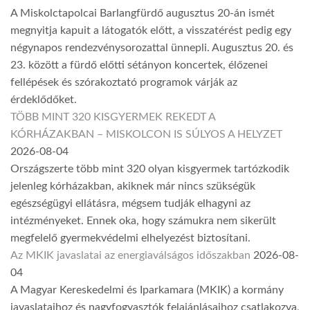
A Miskolctapolcai Barlangfürdő augusztus 20-án ismét
megnyitja kapuit a látogatók előtt, a visszatérést pedig egy
négynapos rendezvénysorozattal ünnepli. Augusztus 20. és
23. között a fürdő előtti sétányon koncertek, élőzenei
fellépések és szórakoztató programok várják az
érdeklődőket.
TÖBB MINT 320 KISGYERMEK REKEDT A
KÓRHÁZAKBAN – MISKOLCON IS SÚLYOS A HELYZET
2026-08-04
Országszerte több mint 320 olyan kisgyermek tartózkodik
jelenleg kórházakban, akiknek már nincs szükségük
egészségügyi ellátásra, mégsem tudják elhagyni az
intézményeket. Ennek oka, hogy számukra nem sikerült
megfelelő gyermekvédelmi elhelyezést biztosítani.
Az MKIK javaslatai az energiaválságos időszakban
2026-08-
04
A Magyar Kereskedelmi és Iparkamara (MKIK) a kormány
javaslataihoz és nagyfogyasztók felajánlásaihoz csatlakozva,