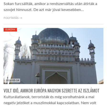
Sokan furcsállták, amikor a rendszerváltás után átírták a
szovjet himnuszt. De azt már jóval kevesebben…
FOLYTATÁS →
EURÓPA
2016-05-14
VOLT IDŐ, AMIKOR EURÓPA NAGYON SZERETTE AZ ISZLÁMOT
Kulturálatlanok, terroristák és még sorolhatnánk a mai
negatív jelzőket a muszlimokkal kapcsolatban. Nem volt