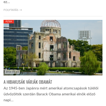
ez…
FOLYTATÁS →
ÁZSIA
2016-05-11
A HIBAKUSÁK VÁRJÁK OBAMÁT
Az 1945-ben Japánra mért amerikai atomcsapások túlélői
üdvözölték szerdán Barack Obama amerikai elnök előző
napi…