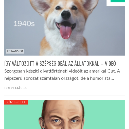
TROPICALMAGAZIN
GLOBOTV
AFRIKA TUDÁSTÁR
2016-06-30
ÍGY VÁLTOZOTT A SZÉPSÉGIDEÁL AZ ÁLLATOKNÁL – VIDEÓ
A NAP SZÉPE
Szorgosan készíti divattörténeti videóit az amerikai Cut. A
népszerű sorozat számtalan országot, de a humorista…
LINKTR.EE
FOLYTATÁS →
KÖZEL-KELET
GLOBOZSARU
DOBRAVERO.HU