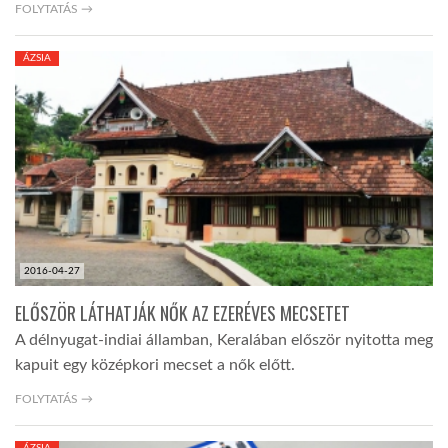
FOLYTATÁS →
ÁZSIA
2016-04-27
ELŐSZÖR LÁTHATJÁK NŐK AZ EZERÉVES MECSETET
A délnyugat-indiai államban, Keralában először nyitotta meg
kapuit egy középkori mecset a nők előtt.
FOLYTATÁS →