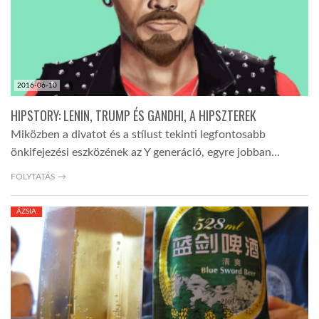
LATIMO.HU
GLOBOBOOK
2016-06-10
HIPSTORY: LENIN, TRUMP ÉS GANDHI, A HIPSZTEREK
Miközben a divatot és a stílust tekinti legfontosabb
önkifejezési eszközének az Y generáció, egyre jobban…
FOLYTATÁS →
ÁZSIA