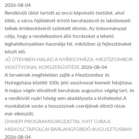
2026-08-04
Rendkívüli ülést tartott az encsi képviselő-testület, ahol
több, a város fejlődését érintő beruházásról és lakóövezeti
telkek értékesítéséről született döntés. Az önkormányzat
célja, hogy a rendelkezésre álló forrásokat a lehető
leghatékonyabban használja fel, miközben új fejlesztéseket
készít elő.
JÓ ÜTEMBEN HALAD A NYÍREGYHÁZA–MEZŐZOMBOR
VASÚTVONAL KORSZERŰSÍTÉSE
2026-08-04
A terveknek megfelelően zajlik a Mezőzombor és
Nyíregyháza közötti 100c jelű vasútvonal kiemelt felújítása.
A május végén elindított beruházás augusztus végéig tart, és
a rendkívüli nyári hőség sem akadályozta a kivitelezést.A
munkálatok során a hosszúsínek cseréjének döntő része
már elkészült.
ÜNNEPI PROGRAMSOROZATTAL NYIT ÚJRA A
MISKOLCTAPOLCAI BARLANGFÜRDŐ AUGUSZTUSBAN
2026-08-04