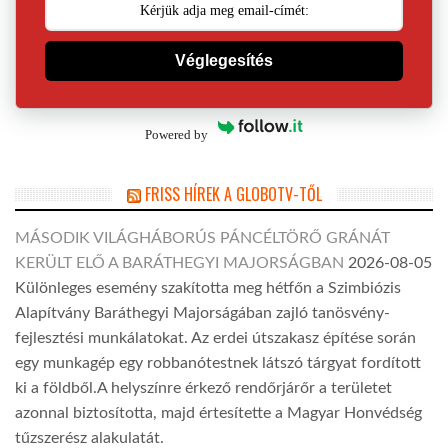
Véglegesítés
Powered by
FRISS HÍREK A GLOBOTV-TŐL
MÁSODIK VILÁGHÁBORÚS PÁNCÉLTÖRŐ GRÁNÁT
KERÜLT ELŐ A BARÁTHEGYI MAJORSÁGBAN
2026-08-05
Különleges esemény szakította meg hétfőn a Szimbiózis
Alapítvány Baráthegyi Majorságában zajló tanösvény-
fejlesztési munkálatokat. Az erdei útszakasz építése során
egy munkagép egy robbanótestnek látszó tárgyat fordított
ki a földből.A helyszínre érkező rendőrjárőr a területet
azonnal biztosította, majd értesítette a Magyar Honvédség
tűzszerész alakulatát.