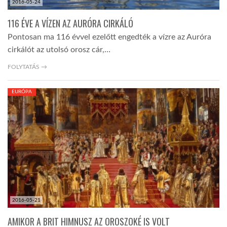
2016-05-24
116 ÉVE A VÍZEN AZ AURÓRA CIRKÁLÓ
Pontosan ma 116 évvel ezelőtt engedték a vízre az Auróra
cirkálót az utolsó orosz cár,…
FOLYTATÁS →
EURÓPA
2016-05-21
AMIKOR A BRIT HIMNUSZ AZ OROSZOKÉ IS VOLT