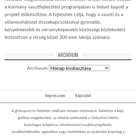
a kormány vasútfejlesztési programjában is helyet kapott a
projekt előkészítése. A fejlesztés célja, hogy a vasúti és a
villamoshálózat összekapcsolásával gyorsabb,
kényelmesebb és versenyképesebb közösségi közlekedést
biztosítson a térség közel 300 ezer lakója számára.
ARCHÍVUM
Archívum
Impresszum
Kapcsolat
A globoport.hu felületén található minden információ, beleértve a képi,
grafikai megjelenítést, az oldalak szerkezetét a GloboPort Média
kizárólagos tulajdona. Mindennemű továbbszolgáltatás,
továbbértékesítés, egészében vagy részleteiben az újraközlés kizárólag a