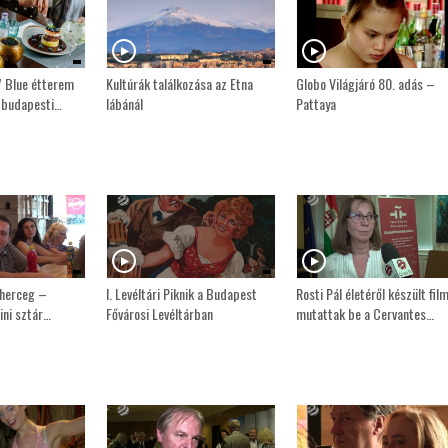
7 Blue étterem
Kultúrák találkozása az Etna
Globo Világjáró 80. adás –
r budapesti…
lábánál
Pattaya
 herceg –
I. Levéltári Piknik a Budapest
Rosti Pál életéről készült fil
ini sztár…
Fővárosi Levéltárban
mutattak be a Cervantes…