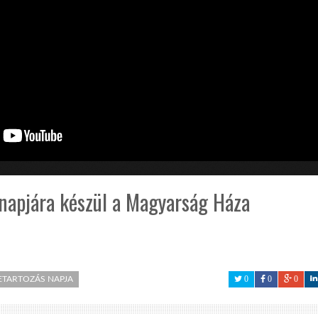
napjára készül a Magyarság Háza
ETARTOZÁS NAPJA
0
0
0