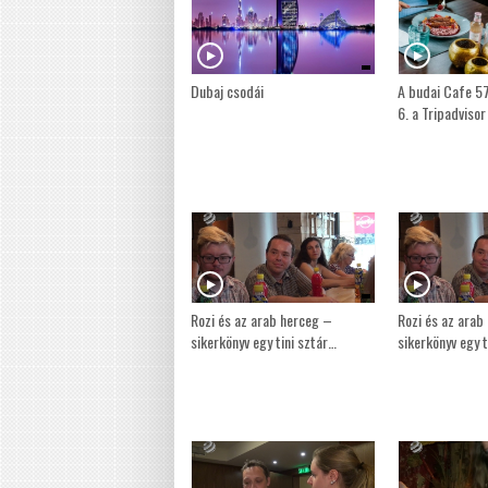
Dubaj csodái
A budai Cafe 5
6. a Tripadviso
Rozi és az arab herceg –
Rozi és az arab
sikerkönyv egy tini sztár…
sikerkönyv egy t