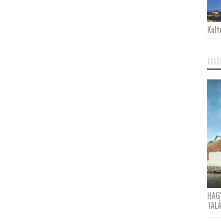
Kultu
HAG
TAL