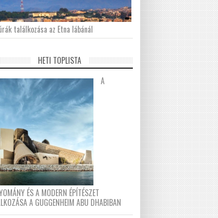
́rák találkozása az Etna lábánál
HETI TOPLISTA
A
YOMÁNY ÉS A MODERN ÉPÍTÉSZET
ÁLKOZÁSA A GUGGENHEIM ABU DHABIBAN