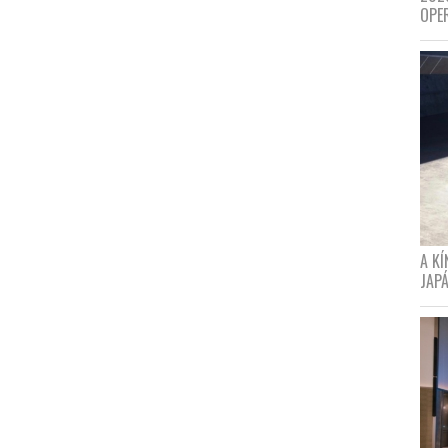
OPE
A K
JAPÁ