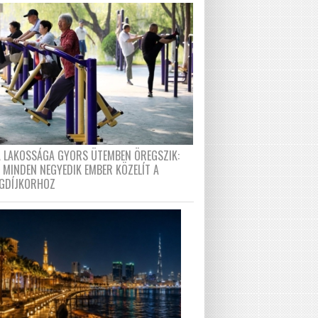
A LAKOSSÁGA GYORS ÜTEMBEN ÖREGSZIK:
 MINDEN NEGYEDIK EMBER KÖZELÍT A
GDÍJKORHOZ