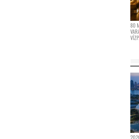
80 
VAR
VÍZ
202