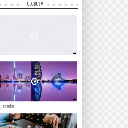
GLOBOTV
j csodái