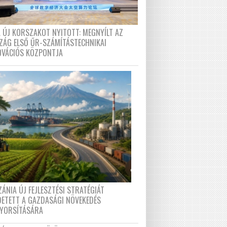
A ÚJ KORSZAKOT NYITOTT: MEGNYÍLT AZ
ZÁG ELSŐ ŰR-SZÁMÍTÁSTECHNIKAI
OVÁCIÓS KÖZPONTJA
ÁNIA ÚJ FEJLESZTÉSI STRATÉGIÁT
DETETT A GAZDASÁGI NÖVEKEDÉS
GYORSÍTÁSÁRA