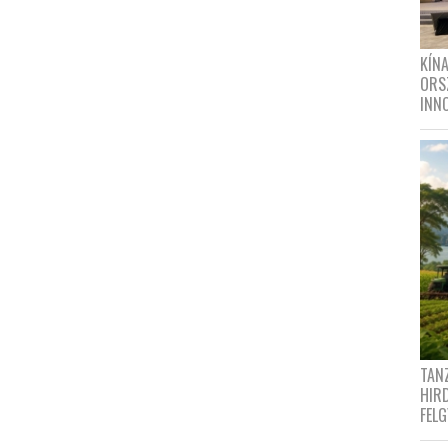
KÍN
ORS
INN
TANZ
HIR
FEL