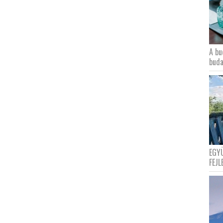
A bu
buda
EGY
FEJL