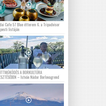
dai Cafe 57 Blue étterem 6. a Tripadvisor
pesti listáján
ÜTTMŰKÖDÉS A BORKULTÚRA
ESZTÉSÉBEN – István Nádor Borlovagrend