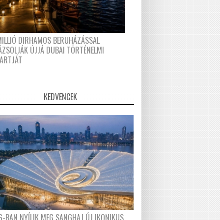
MILLIÓ DIRHAMOS BERUHÁZÁSSAL
ÁZSOLJÁK ÚJJÁ DUBAI TÖRTÉNELMI
PARTJÁT
KEDVENCEK
6-BAN NYÍLIK MEG SANGHAJ ÚJ IKONIKUS