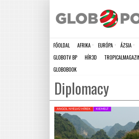
FŐOLDAL
AFRIKA
EURÓPA
ÁZSIA
AKÁR 20 MILLIÁRD DOLLÁROS VESZTESÉGET IS OKOZHAT AFRIKÁNAK A KÖZELGŐ EL NIÑO
HÁTBORZONGATÓ KAPCSOLAT A HAMBURGI KÉSELŐ ÉS A KOMBINÓS GYILKOS KÖZÖTT
KÍNA LAKOSSÁGA GYORS ÜTEMBEN
GLOBOTV BP
HÍR3D
TROPICALMAGAZI
GLOBOBOOK
Diplomacy
ANGOL NYELVŰ HÍREK
KIEMELT