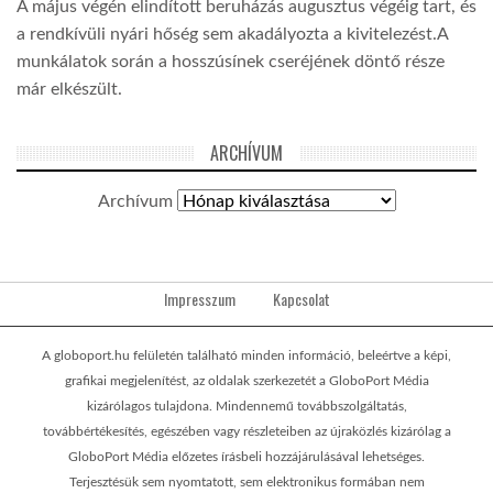
A május végén elindított beruházás augusztus végéig tart, és
a rendkívüli nyári hőség sem akadályozta a kivitelezést.A
munkálatok során a hosszúsínek cseréjének döntő része
már elkészült.
ARCHÍVUM
Archívum
Impresszum
Kapcsolat
A globoport.hu felületén található minden információ, beleértve a képi,
grafikai megjelenítést, az oldalak szerkezetét a GloboPort Média
kizárólagos tulajdona. Mindennemű továbbszolgáltatás,
továbbértékesítés, egészében vagy részleteiben az újraközlés kizárólag a
GloboPort Média előzetes írásbeli hozzájárulásával lehetséges.
Terjesztésük sem nyomtatott, sem elektronikus formában nem