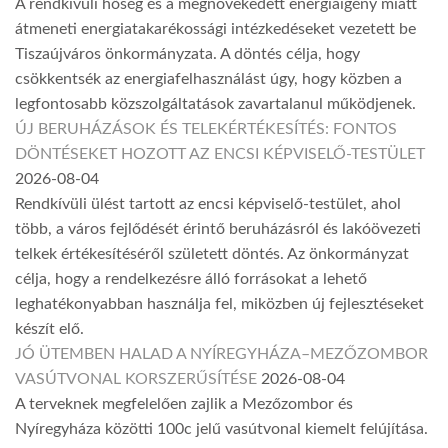
A rendkívüli hőség és a megnövekedett energiaigény miatt
átmeneti energiatakarékossági intézkedéseket vezetett be
Tiszaújváros önkormányzata. A döntés célja, hogy
csökkentsék az energiafelhasználást úgy, hogy közben a
legfontosabb közszolgáltatások zavartalanul működjenek.
ÚJ BERUHÁZÁSOK ÉS TELEKÉRTÉKESÍTÉS: FONTOS
DÖNTÉSEKET HOZOTT AZ ENCSI KÉPVISELŐ-TESTÜLET
2026-08-04
Rendkívüli ülést tartott az encsi képviselő-testület, ahol
több, a város fejlődését érintő beruházásról és lakóövezeti
telkek értékesítéséről született döntés. Az önkormányzat
célja, hogy a rendelkezésre álló forrásokat a lehető
leghatékonyabban használja fel, miközben új fejlesztéseket
készít elő.
JÓ ÜTEMBEN HALAD A NYÍREGYHÁZA–MEZŐZOMBOR
VASÚTVONAL KORSZERŰSÍTÉSE
2026-08-04
A terveknek megfelelően zajlik a Mezőzombor és
Nyíregyháza közötti 100c jelű vasútvonal kiemelt felújítása.