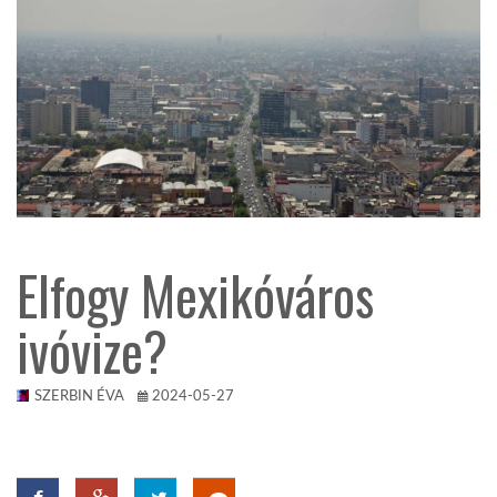
KÖZEL-KELET
AUSZTRÁLIA
A VILÁG ITTHON
MÉDIA
Elfogy Mexikóváros
ivóvize?
SZERBIN ÉVA
2024-05-27
GLOBOTV BP
HÍR3D