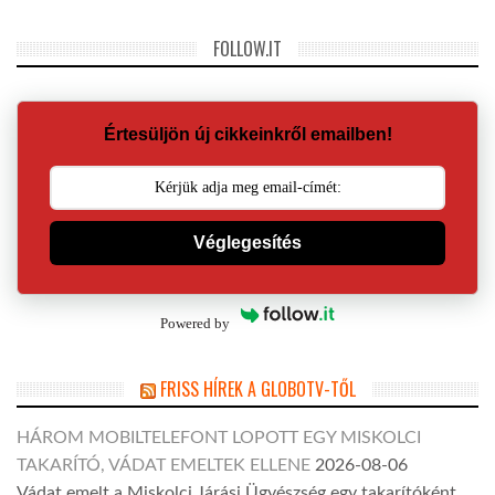
FOLLOW.IT
Értesüljön új cikkeinkről emailben!
Véglegesítés
Powered by
FRISS HÍREK A GLOBOTV-TŐL
HÁROM MOBILTELEFONT LOPOTT EGY MISKOLCI
TAKARÍTÓ, VÁDAT EMELTEK ELLENE
2026-08-06
Vádat emelt a Miskolci Járási Ügyészség egy takarítóként