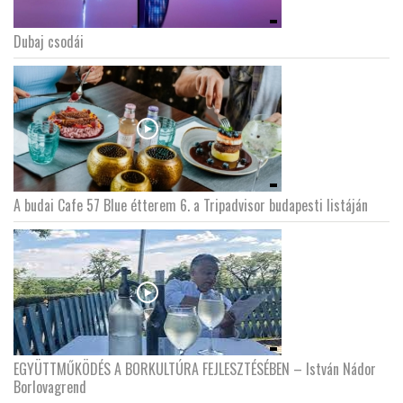
Dubaj csodái
A budai Cafe 57 Blue étterem 6. a Tripadvisor budapesti listáján
EGYÜTTMŰKÖDÉS A BORKULTÚRA FEJLESZTÉSÉBEN – István Nádor
Borlovagrend