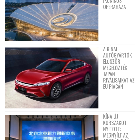
IKONIKUS
OPERAHÁZA
A KÍNAI
AUTÓGYÁRTÓK
ELŐSZÖR
MEGELŐZTÉK
JAPÁN
RIVÁLISAIKAT AZ
EU PIACÁN
KÍNA ÚJ
KORSZAKOT
NYITOTT:
MEGNYÍLT AZ