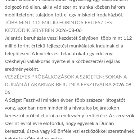
dolgozó nő ellen, aki a vád szerint munka közben három
mobiltelefont tulajdonított el egy miskolci irodaházból.
TÖBB MINT 112 MILLIÓ FORINTOS FEJLESZTÉS
KEZDŐDIK SELYEBEN
2026-08-06
Jelentős beruházás veszi kezdetét Selyében: több mint 112
millió forint értékű fejlesztési munkálatok indulnak el a
településen. A kivitelezési feladatokat egy edelényi
székhelyű vállalkozás nyerte el a közbeszerzési eljárás
eredményeként.
VESZÉLYES PRÓBÁLKOZÁSOK A SZIGETEN: SOKAN A
DUNÁN ÁT AKARNAK BEJUTNI A FESZTIVÁLRA
2026-08-
06
A Sziget Fesztivál minden évben több százezer látogatót
vonz, azonban nem mindenki a hivatalos bejáratokon
keresztül próbál eljutni a rendezvény területére. A szervezők
szerint évről évre előfordul, hogy egyesek a Dunán
keresztül, úszva vagy különféle vízi eszközökkel szeretnének