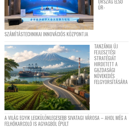
ORSZÁG ELSŐ
ŰR-
SZÁMÍTÁSTECHNIKAI INNOVÁCIÓS KÖZPONTJA
TANZÁNIA ÚJ
FEJLESZTÉSI
STRATÉGIÁT
HIRDETETT A
GAZDASÁGI
NÖVEKEDÉS
FELGYORSÍTÁSÁRA
A VILÁG EGYIK LEGKÜLÖNLEGESEBB SIVATAGI VÁROSA – AHOL MÉG A
FELHŐKARCOLÓ IS AGYAGBÓL ÉPÜLT