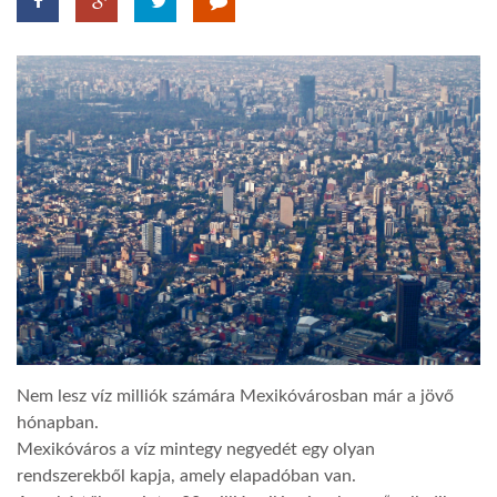
TROPICALMAGAZIN
GLOBOTV
AFRIKA TUDÁSTÁR
A NAP SZÉPE
LINKTR.EE
Nem lesz víz milliók számára Mexikóvárosban már a jövő
GLOBOZSARU
hónapban.
Mexikóváros a víz mintegy negyedét egy olyan
DOBRAVERO.HU
rendszerekből kapja, amely elapadóban van.