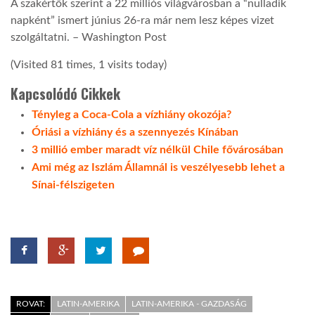
A szakértők szerint a 22 milliós világvárosban a “nulladik
napként” ismert június 26-ra már nem lesz képes vizet
LATIMO.HU
szolgáltatni. – Washington Post
(Visited 81 times, 1 visits today)
GLOBOBOOK
Kapcsolódó Cikkek
Tényleg a Coca-Cola a vízhiány okozója?
Óriási a vízhiány és a szennyezés Kínában
3 millió ember maradt víz nélkül Chile fővárosában
Ami még az Iszlám Államnál is veszélyesebb lehet a
Sínai-félszigeten
ROVAT:
LATIN-AMERIKA
LATIN-AMERIKA - GAZDASÁG