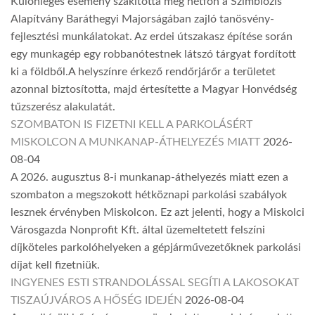
Különleges esemény szakította meg hétfőn a Szimbiózis
Alapítvány Baráthegyi Majorságában zajló tanösvény-
fejlesztési munkálatokat. Az erdei útszakasz építése során
egy munkagép egy robbanótestnek látszó tárgyat fordított
ki a földből.A helyszínre érkező rendőrjárőr a területet
azonnal biztosította, majd értesítette a Magyar Honvédség
tűzszerész alakulatát.
SZOMBATON IS FIZETNI KELL A PARKOLÁSÉRT
MISKOLCON A MUNKANAP-ÁTHELYEZÉS MIATT
2026-
08-04
A 2026. augusztus 8-i munkanap-áthelyezés miatt ezen a
szombaton a megszokott hétköznapi parkolási szabályok
lesznek érvényben Miskolcon. Ez azt jelenti, hogy a Miskolci
Városgazda Nonprofit Kft. által üzemeltetett felszíni
díjköteles parkolóhelyeken a gépjárművezetőknek parkolási
díjat kell fizetniük.
INGYENES ESTI STRANDOLÁSSAL SEGÍTI A LAKOSOKAT
TISZAÚJVÁROS A HŐSÉG IDEJÉN
2026-08-04