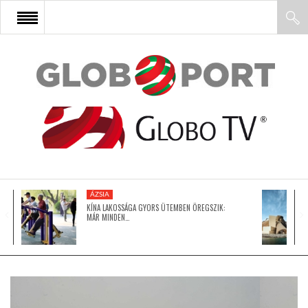
FŐOLDAL
AFRIKA
EURÓPA
ÁZSIA
ÁZSIA
KÍNA LAKOSSÁGA GYORS ÜTEMBEN ÖREGSZIK:
MÁR MINDEN…
ÉSZAK-AMERIKA
LATIN-AMERIKA