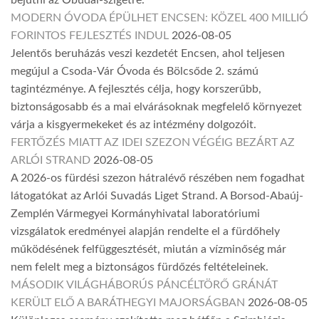
bejutni az Óbudai-szigetre.
MODERN ÓVODA ÉPÜLHET ENCSEN: KÖZEL 400 MILLIÓ
FORINTOS FEJLESZTÉS INDUL
2026-08-05
Jelentős beruházás veszi kezdetét Encsen, ahol teljesen
megújul a Csoda-Vár Óvoda és Bölcsőde 2. számú
tagintézménye. A fejlesztés célja, hogy korszerűbb,
biztonságosabb és a mai elvárásoknak megfelelő környezet
várja a kisgyermekeket és az intézmény dolgozóit.
FERTŐZÉS MIATT AZ IDEI SZEZON VÉGÉIG BEZÁRT AZ
ARLÓI STRAND
2026-08-05
A 2026-os fürdési szezon hátralévő részében nem fogadhat
látogatókat az Arlói Suvadás Liget Strand. A Borsod-Abaúj-
Zemplén Vármegyei Kormányhivatal laboratóriumi
vizsgálatok eredményei alapján rendelte el a fürdőhely
működésének felfüggesztését, miután a vízminőség már
nem felelt meg a biztonságos fürdőzés feltételeinek.
MÁSODIK VILÁGHÁBORÚS PÁNCÉLTÖRŐ GRÁNÁT
KERÜLT ELŐ A BARÁTHEGYI MAJORSÁGBAN
2026-08-05