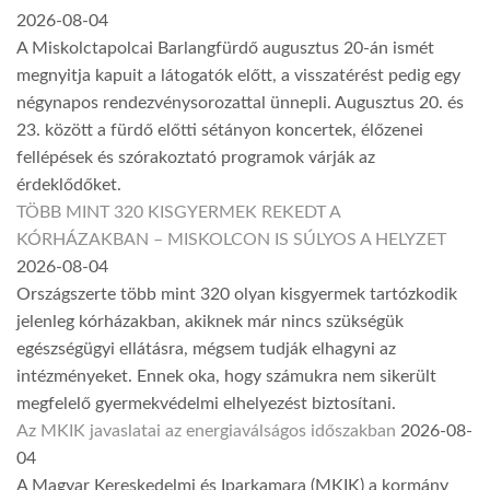
2026-08-04
A Miskolctapolcai Barlangfürdő augusztus 20-án ismét
megnyitja kapuit a látogatók előtt, a visszatérést pedig egy
négynapos rendezvénysorozattal ünnepli. Augusztus 20. és
23. között a fürdő előtti sétányon koncertek, élőzenei
fellépések és szórakoztató programok várják az
érdeklődőket.
TÖBB MINT 320 KISGYERMEK REKEDT A
KÓRHÁZAKBAN – MISKOLCON IS SÚLYOS A HELYZET
2026-08-04
Országszerte több mint 320 olyan kisgyermek tartózkodik
jelenleg kórházakban, akiknek már nincs szükségük
egészségügyi ellátásra, mégsem tudják elhagyni az
intézményeket. Ennek oka, hogy számukra nem sikerült
megfelelő gyermekvédelmi elhelyezést biztosítani.
Az MKIK javaslatai az energiaválságos időszakban
2026-08-
04
A Magyar Kereskedelmi és Iparkamara (MKIK) a kormány