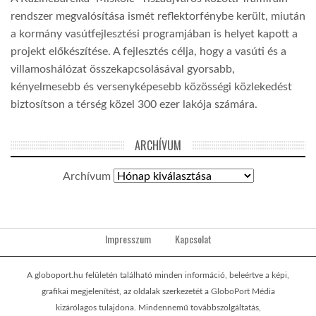
rendszer megvalósítása ismét reflektorfénybe került, miután
a kormány vasútfejlesztési programjában is helyet kapott a
projekt előkészítése. A fejlesztés célja, hogy a vasúti és a
villamoshálózat összekapcsolásával gyorsabb,
kényelmesebb és versenyképesebb közösségi közlekedést
biztosítson a térség közel 300 ezer lakója számára.
ARCHÍVUM
Archívum
Impresszum
Kapcsolat
A globoport.hu felületén található minden információ, beleértve a képi,
grafikai megjelenítést, az oldalak szerkezetét a GloboPort Média
kizárólagos tulajdona. Mindennemű továbbszolgáltatás,