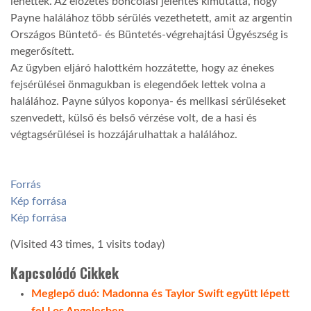
lehettek. Az előzetes boncolási jelentés kimutatta, hogy
Payne halálához több sérülés vezethetett, amit az argentin
Országos Büntető- és Büntetés-végrehajtási Ügyészség is
megerősített.
Az ügyben eljáró halottkém hozzátette, hogy az énekes
fejsérülései önmagukban is elegendőek lettek volna a
halálához. Payne súlyos koponya- és mellkasi sérüléseket
szenvedett, külső és belső vérzése volt, de a hasi és
végtagsérülései is hozzájárulhattak a halálához.
Forrás
Kép forrása
Kép forrása
(Visited 43 times, 1 visits today)
Kapcsolódó Cikkek
Meglepő duó: Madonna és Taylor Swift együtt lépett