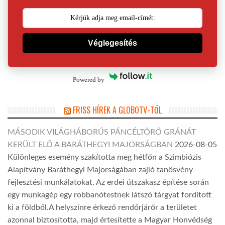
Véglegesítés
Powered by
FRISS HÍREK A GLOBOTV-TŐL
MÁSODIK VILÁGHÁBORÚS PÁNCÉLTÖRŐ GRÁNÁT
KERÜLT ELŐ A BARÁTHEGYI MAJORSÁGBAN
2026-08-05
Különleges esemény szakította meg hétfőn a Szimbiózis
Alapítvány Baráthegyi Majorságában zajló tanösvény-
fejlesztési munkálatokat. Az erdei útszakasz építése során
egy munkagép egy robbanótestnek látszó tárgyat fordított
ki a földből.A helyszínre érkező rendőrjárőr a területet
azonnal biztosította, majd értesítette a Magyar Honvédség