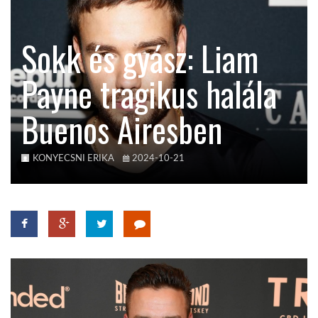
KÖZEL-KELET
Sokk és gyász: Liam
Payne tragikus halála
AUSZTRÁLIA
Buenos Airesben
A VILÁG ITTHON
KONYECSNI ERIKA
2024-10-21
MÉDIA
GLOBOTV BP
HÍR3D