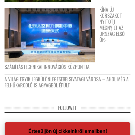
KÍNA ÚJ
KORSZAKOT
NYITOTT:
MEGNYÍLT AZ
ORSZÁG ELSŐ
ŰR-
SZÁMÍTÁSTECHNIKAI INNOVÁCIÓS KÖZPONTJA
A VILÁG EGYIK LEGKÜLÖNLEGESEBB SIVATAGI VÁROSA – AHOL MÉG A
FELHŐKARCOLÓ IS AGYAGBÓL ÉPÜLT
FOLLOW.IT
Értesüljön új cikkeinkről emailben!