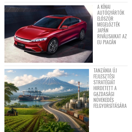
A KÍNAI
AUTÓGYÁRTÓK
ELŐSZÖR
MEGELŐZTÉK
JAPÁN
RIVÁLISAIKAT AZ
EU PIACÁN
TANZÁNIA ÚJ
FEJLESZTÉSI
STRATÉGIÁT
HIRDETETT A
GAZDASÁGI
NÖVEKEDÉS
FELGYORSÍTÁSÁRA