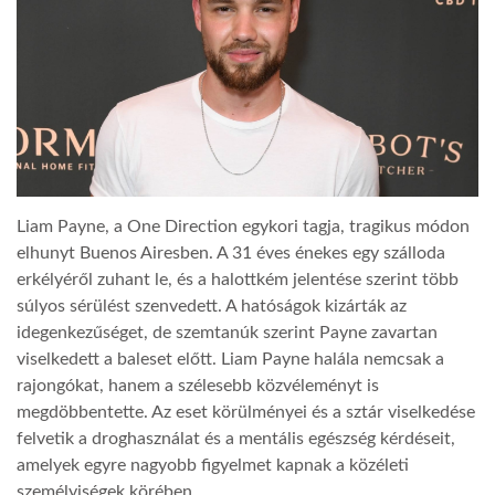
TROPICALMAGAZIN
GLOBOTV
AFRIKA TUDÁSTÁR
Liam Payne, a One Direction egykori tagja, tragikus módon
elhunyt Buenos Airesben. A 31 éves énekes egy szálloda
A NAP SZÉPE
erkélyéről zuhant le, és a halottkém jelentése szerint több
súlyos sérülést szenvedett. A hatóságok kizárták az
LINKTR.EE
idegenkezűséget, de szemtanúk szerint Payne zavartan
viselkedett a baleset előtt. Liam Payne halála nemcsak a
rajongókat, hanem a szélesebb közvéleményt is
GLOBOZSARU
megdöbbentette. Az eset körülményei és a sztár viselkedése
felvetik a droghasználat és a mentális egészség kérdéseit,
amelyek egyre nagyobb figyelmet kapnak a közéleti
DOBRAVERO.HU
személyiségek körében.