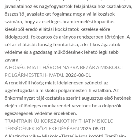
javaslataihoz és nagyfogyasztók felajánlásaihoz csatlakozva,
összesítő javaslatokat fogalmaz meg a vállalkozások
számára, hogy az esetleges áramtermelési kapacitás-
kiesésből eredő ellátási kockázatok kezelése előre
kidolgozott, fokozatos és arányos rendszerben történjen. A
cél az ellátásbiztonság fenntartása, a kritikus ágazatok
védelme és a gazdaság működésének lehető legkisebb
zavara.
A HŐSÉG MIATT HÁROM NAPRA BEZÁR A MISKOLCI
POLGÁRMESTERI HIVATAL
2026-08-01
A rendkívüli hőség miatt ideiglenesen szünetel az
ügyfélfogadás a miskolci polgármesteri hivatalban. Az
önkormányzat tájékoztatása szerint augusztus első hetének
elején különleges munkarendet vezetnek be a dolgozók
egészségének védelme érdekében.
TRAMTRAIN ÚJ KORSZAKOT NYITHAT MISKOLC
TÉRSÉGÉNEK KÖZLEKEDÉSÉBEN
2026-08-01
A Kazincbarcika–Miskolc–Tiszaújváros közötti TramTrain-