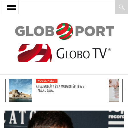
FŐOLDAL
AFRIKA
EURÓPA
KÖZEL-KELET
ÁZSIA
A HAGYOMÁNY ÉS A MODERN ÉPÍTÉSZET
TALÁLKOZÁSA…
ÉSZAK-AMERIKA
LATIN-AMERIKA