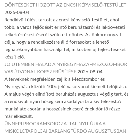
DÖNTÉSEKET HOZOTT AZ ENCSI KÉPVISELŐ-TESTÜLET
2026-08-04
Rendkívüli ülést tartott az encsi képviselő-testület, ahol
több, a város fejlődését érintő beruházásról és lakóövezeti
telkek értékesítéséről született döntés. Az önkormányzat
célja, hogy a rendelkezésre álló forrásokat a lehető
leghatékonyabban használja fel, miközben új fejlesztéseket
készít elő.
JÓ ÜTEMBEN HALAD A NYÍREGYHÁZA–MEZŐZOMBOR
VASÚTVONAL KORSZERŰSÍTÉSE
2026-08-04
A terveknek megfelelően zajlik a Mezőzombor és
Nyíregyháza közötti 100c jelű vasútvonal kiemelt felújítása.
A május végén elindított beruházás augusztus végéig tart, és
a rendkívüli nyári hőség sem akadályozta a kivitelezést.A
munkálatok során a hosszúsínek cseréjének döntő része
már elkészült.
ÜNNEPI PROGRAMSOROZATTAL NYIT ÚJRA A
MISKOLCTAPOLCAI BARLANGFÜRDŐ AUGUSZTUSBAN