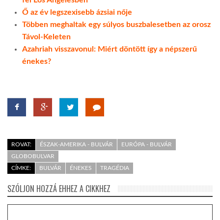
fel Los Angelesben
Ő az év legszexisebb ázsiai nője
Többen meghaltak egy súlyos buszbalesetben az orosz
Távol-Keleten
Azahriah visszavonul: Miért döntött így a népszerű
énekes?
ROVAT:
ÉSZAK-AMERIKA - BULVÁR
EURÓPA - BULVÁR
GLOBOBULVAR
CÍMKE:
BULVÁR
ÉNEKES
TRAGÉDIA
SZÓLJON HOZZÁ EHHEZ A CIKKHEZ