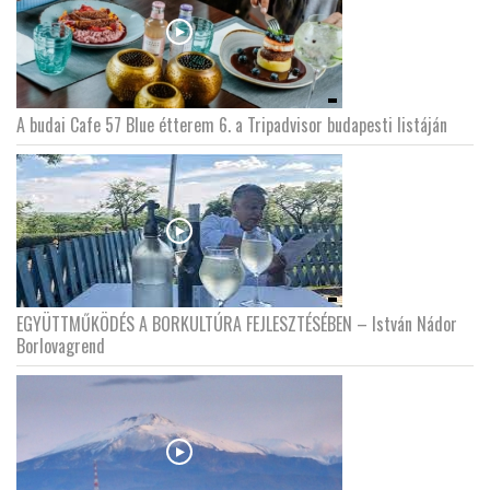
A budai Cafe 57 Blue étterem 6. a Tripadvisor budapesti listáján
EGYÜTTMŰKÖDÉS A BORKULTÚRA FEJLESZTÉSÉBEN – István Nádor
Borlovagrend