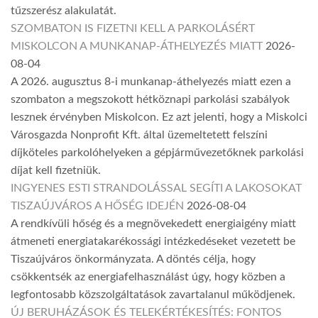
tűzszerész alakulatát.
SZOMBATON IS FIZETNI KELL A PARKOLÁSÉRT
MISKOLCON A MUNKANAP-ÁTHELYEZÉS MIATT
2026-
08-04
A 2026. augusztus 8-i munkanap-áthelyezés miatt ezen a
szombaton a megszokott hétköznapi parkolási szabályok
lesznek érvényben Miskolcon. Ez azt jelenti, hogy a Miskolci
Városgazda Nonprofit Kft. által üzemeltetett felszíni
díjköteles parkolóhelyeken a gépjárművezetőknek parkolási
díjat kell fizetniük.
INGYENES ESTI STRANDOLÁSSAL SEGÍTI A LAKOSOKAT
TISZAÚJVÁROS A HŐSÉG IDEJÉN
2026-08-04
A rendkívüli hőség és a megnövekedett energiaigény miatt
átmeneti energiatakarékossági intézkedéseket vezetett be
Tiszaújváros önkormányzata. A döntés célja, hogy
csökkentsék az energiafelhasználást úgy, hogy közben a
legfontosabb közszolgáltatások zavartalanul működjenek.
ÚJ BERUHÁZÁSOK ÉS TELEKÉRTÉKESÍTÉS: FONTOS