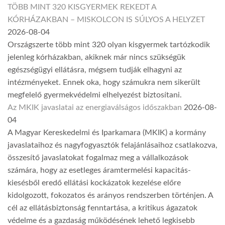
TÖBB MINT 320 KISGYERMEK REKEDT A
KÓRHÁZAKBAN – MISKOLCON IS SÚLYOS A HELYZET
2026-08-04
Országszerte több mint 320 olyan kisgyermek tartózkodik
jelenleg kórházakban, akiknek már nincs szükségük
egészségügyi ellátásra, mégsem tudják elhagyni az
intézményeket. Ennek oka, hogy számukra nem sikerült
megfelelő gyermekvédelmi elhelyezést biztosítani.
Az MKIK javaslatai az energiaválságos időszakban
2026-08-
04
A Magyar Kereskedelmi és Iparkamara (MKIK) a kormány
javaslataihoz és nagyfogyasztók felajánlásaihoz csatlakozva,
összesítő javaslatokat fogalmaz meg a vállalkozások
számára, hogy az esetleges áramtermelési kapacitás-
kiesésből eredő ellátási kockázatok kezelése előre
kidolgozott, fokozatos és arányos rendszerben történjen. A
cél az ellátásbiztonság fenntartása, a kritikus ágazatok
védelme és a gazdaság működésének lehető legkisebb