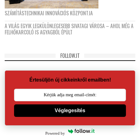
SZÁMÍTÁSTECHNIKAI INNOVÁCIÓS KÖZPONTJA
A VILÁG EGYIK LEGKÜLÖNLEGESEBB SIVATAGI VÁROSA – AHOL MÉG A
FELHŐKARCOLÓ IS AGYAGBÓL ÉPÜLT
FOLLOW.IT
Értesüljön új cikkeinkről emailben!
Véglegesítés
Powered by