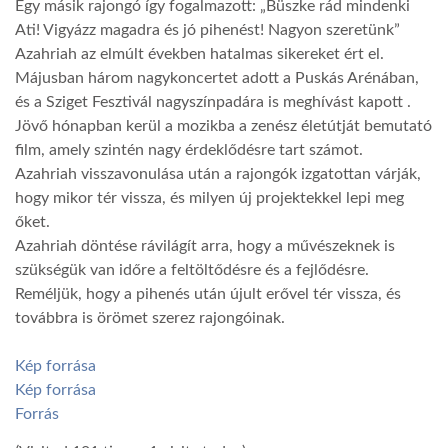
Egy másik rajongó így fogalmazott: „Büszke rád mindenki
Ati! Vigyázz magadra és jó pihenést! Nagyon szeretünk”
Azahriah az elmúlt években hatalmas sikereket ért el.
Májusban három nagykoncertet adott a Puskás Arénában,
és a Sziget Fesztivál nagyszínpadára is meghívást kapott .
Jövő hónapban kerül a mozikba a zenész életútját bemutató
film, amely szintén nagy érdeklődésre tart számot.
Azahriah visszavonulása után a rajongók izgatottan várják,
hogy mikor tér vissza, és milyen új projektekkel lepi meg
őket.
Azahriah döntése rávilágít arra, hogy a művészeknek is
szükségük van időre a feltöltődésre és a fejlődésre.
Reméljük, hogy a pihenés után újult erővel tér vissza, és
továbbra is örömet szerez rajongóinak.
Kép forrása
Kép forrása
Forrás