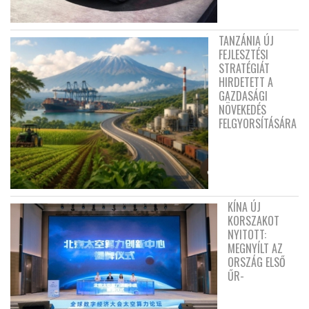
TANZÁNIA ÚJ
FEJLESZTÉSI
STRATÉGIÁT
HIRDETETT A
GAZDASÁGI
NÖVEKEDÉS
FELGYORSÍTÁSÁRA
KÍNA ÚJ
KORSZAKOT
NYITOTT:
MEGNYÍLT AZ
ORSZÁG ELSŐ
ŰR-