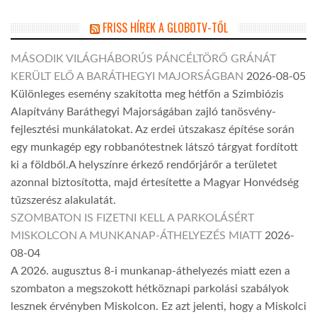
FRISS HÍREK A GLOBOTV-TŐL
MÁSODIK VILÁGHÁBORÚS PÁNCÉLTÖRŐ GRÁNÁT
KERÜLT ELŐ A BARÁTHEGYI MAJORSÁGBAN
2026-08-05
Különleges esemény szakította meg hétfőn a Szimbiózis
Alapítvány Baráthegyi Majorságában zajló tanösvény-
fejlesztési munkálatokat. Az erdei útszakasz építése során
egy munkagép egy robbanótestnek látszó tárgyat fordított
ki a földből.A helyszínre érkező rendőrjárőr a területet
azonnal biztosította, majd értesítette a Magyar Honvédség
tűzszerész alakulatát.
SZOMBATON IS FIZETNI KELL A PARKOLÁSÉRT
MISKOLCON A MUNKANAP-ÁTHELYEZÉS MIATT
2026-
08-04
A 2026. augusztus 8-i munkanap-áthelyezés miatt ezen a
szombaton a megszokott hétköznapi parkolási szabályok
lesznek érvényben Miskolcon. Ez azt jelenti, hogy a Miskolci