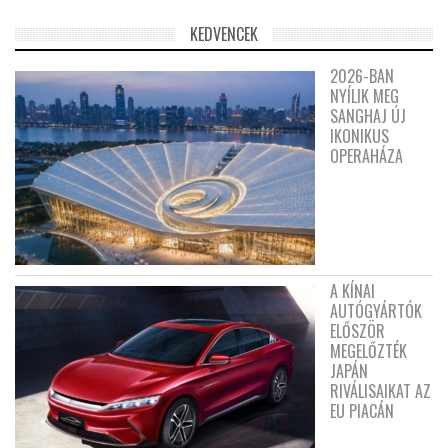
KEDVENCEK
2026-BAN
NYÍLIK MEG
SANGHAJ ÚJ
IKONIKUS
OPERAHÁZA
A KÍNAI
AUTÓGYÁRTÓK
ELŐSZÖR
MEGELŐZTÉK
JAPÁN
RIVÁLISAIKAT AZ
EU PIACÁN