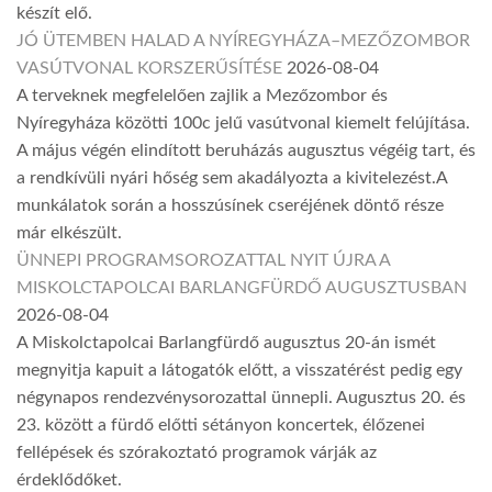
készít elő.
JÓ ÜTEMBEN HALAD A NYÍREGYHÁZA–MEZŐZOMBOR
VASÚTVONAL KORSZERŰSÍTÉSE
2026-08-04
A terveknek megfelelően zajlik a Mezőzombor és
Nyíregyháza közötti 100c jelű vasútvonal kiemelt felújítása.
A május végén elindított beruházás augusztus végéig tart, és
a rendkívüli nyári hőség sem akadályozta a kivitelezést.A
munkálatok során a hosszúsínek cseréjének döntő része
már elkészült.
ÜNNEPI PROGRAMSOROZATTAL NYIT ÚJRA A
MISKOLCTAPOLCAI BARLANGFÜRDŐ AUGUSZTUSBAN
2026-08-04
A Miskolctapolcai Barlangfürdő augusztus 20-án ismét
megnyitja kapuit a látogatók előtt, a visszatérést pedig egy
négynapos rendezvénysorozattal ünnepli. Augusztus 20. és
23. között a fürdő előtti sétányon koncertek, élőzenei
fellépések és szórakoztató programok várják az
érdeklődőket.