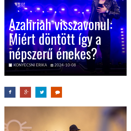
KÖZEL-KELET
Azahriah visszavonul:
Miért döntött így a
AUSZTRÁLIA
népszerű énekes?
A VILÁG ITTHON
KONYECSNI ERIKA
2024-10-08
MÉDIA
GLOBOTV BP
HÍR3D