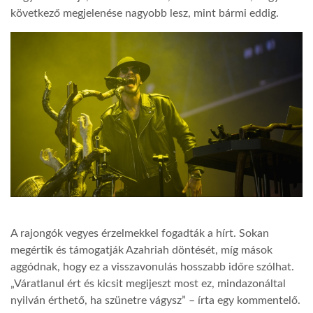
következő megjelenése nagyobb lesz, mint bármi eddig.
LATIMO.HU
GLOBOBOOK
A rajongók vegyes érzelmekkel fogadták a hírt. Sokan
megértik és támogatják Azahriah döntését, míg mások
aggódnak, hogy ez a visszavonulás hosszabb időre szólhat.
„Váratlanul ért és kicsit megijeszt most ez, mindazonáltal
nyilván érthető, ha szünetre vágysz” – írta egy kommentelő.