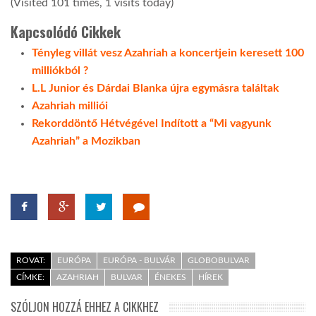
(Visited 101 times, 1 visits today)
Kapcsolódó Cikkek
Tényleg villát vesz Azahriah a koncertjein keresett 100
milliókból ?
L.L Junior és Dárdai Blanka újra egymásra találtak
Azahriah milliói
Rekorddöntő Hétvégével Indított a “Mi vagyunk
Azahriah” a Mozikban
ROVAT:
EURÓPA
EURÓPA - BULVÁR
GLOBOBULVAR
CÍMKE:
AZAHRIAH
BULVAR
ÉNEKES
HÍREK
SZÓLJON HOZZÁ EHHEZ A CIKKHEZ