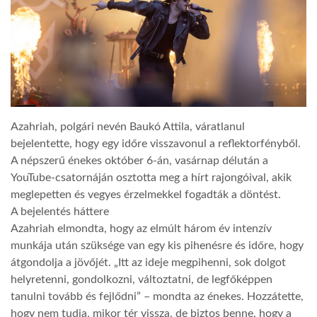
TROPICALMAGAZIN
GLOBOTV
AFRIKA TUDÁSTÁR
Azahriah, polgári nevén Baukó Attila, váratlanul
bejelentette, hogy egy időre visszavonul a reflektorfényből.
A népszerű énekes október 6-án, vasárnap délután a
A NAP SZÉPE
YouTube-csatornáján osztotta meg a hírt rajongóival, akik
meglepetten és vegyes érzelmekkel fogadták a döntést.
LINKTR.EE
A bejelentés háttere
Azahriah elmondta, hogy az elmúlt három év intenzív
munkája után szüksége van egy kis pihenésre és időre, hogy
GLOBOZSARU
átgondolja a jövőjét. „Itt az ideje megpihenni, sok dolgot
helyretenni, gondolkozni, változtatni, de legfőképpen
tanulni tovább és fejlődni” – mondta az énekes. Hozzátette,
DOBRAVERO.HU
hogy nem tudja, mikor tér vissza, de biztos benne, hogy a