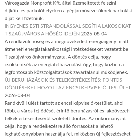
Városgazda Nonprofit Kft. által üzemeltetett felszíni
díjköteles parkolóhelyeken a gépjárművezetőknek parkolási
díjat kell fizetniük.
INGYENES ESTI STRANDOLÁSSAL SEGÍTI A LAKOSOKAT
TISZAÚJVÁROS A HŐSÉG IDEJÉN
2026-08-04
A rendkívüli hőség és a megnövekedett energiaigény miatt
átmeneti energiatakarékossági intézkedéseket vezetett be
Tiszaújváros önkormányzata. A döntés célja, hogy
csökkentsék az energiafelhasználást úgy, hogy közben a
legfontosabb közszolgáltatások zavartalanul működjenek.
ÚJ BERUHÁZÁSOK ÉS TELEKÉRTÉKESÍTÉS: FONTOS
DÖNTÉSEKET HOZOTT AZ ENCSI KÉPVISELŐ-TESTÜLET
2026-08-04
Rendkívüli ülést tartott az encsi képviselő-testület, ahol
több, a város fejlődését érintő beruházásról és lakóövezeti
telkek értékesítéséről született döntés. Az önkormányzat
célja, hogy a rendelkezésre álló forrásokat a lehető
leghatékonyabban használja fel, miközben új fejlesztéseket