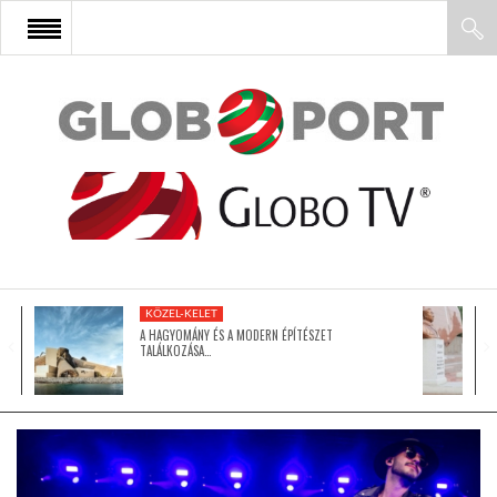
FŐOLDAL
AFRIKA
EURÓPA
KÖZEL-KELET
ÁZSIA
A HAGYOMÁNY ÉS A MODERN ÉPÍTÉSZET
TALÁLKOZÁSA…
ÉSZAK-AMERIKA
LATIN-AMERIKA