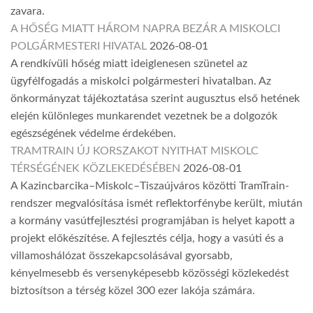
zavara.
A HŐSÉG MIATT HÁROM NAPRA BEZÁR A MISKOLCI
POLGÁRMESTERI HIVATAL
2026-08-01
A rendkívüli hőség miatt ideiglenesen szünetel az
ügyfélfogadás a miskolci polgármesteri hivatalban. Az
önkormányzat tájékoztatása szerint augusztus első hetének
elején különleges munkarendet vezetnek be a dolgozók
egészségének védelme érdekében.
TRAMTRAIN ÚJ KORSZAKOT NYITHAT MISKOLC
TÉRSÉGÉNEK KÖZLEKEDÉSÉBEN
2026-08-01
A Kazincbarcika–Miskolc–Tiszaújváros közötti TramTrain-
rendszer megvalósítása ismét reflektorfénybe került, miután
a kormány vasútfejlesztési programjában is helyet kapott a
projekt előkészítése. A fejlesztés célja, hogy a vasúti és a
villamoshálózat összekapcsolásával gyorsabb,
kényelmesebb és versenyképesebb közösségi közlekedést
biztosítson a térség közel 300 ezer lakója számára.