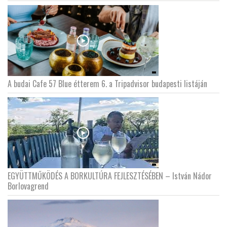
A budai Cafe 57 Blue étterem 6. a Tripadvisor budapesti listáján
EGYÜTTMŰKÖDÉS A BORKULTÚRA FEJLESZTÉSÉBEN – István Nádor
Borlovagrend