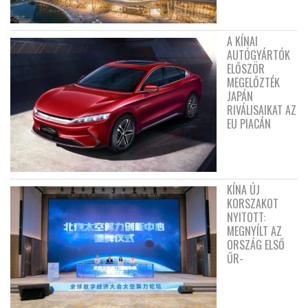
A KÍNAI
AUTÓGYÁRTÓK
ELŐSZÖR
MEGELŐZTÉK
JAPÁN
RIVÁLISAIKAT AZ
EU PIACÁN
KÍNA ÚJ
KORSZAKOT
NYITOTT:
MEGNYÍLT AZ
ORSZÁG ELSŐ
ŰR-