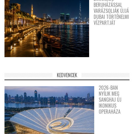
BERUHÁZÁSSAL
VARÁZSOLJÁK ÚJJÁ
DUBAI TÖRTÉNELMI
VÍZPARTJÁT
KEDVENCEK
2026-BAN
NYÍLIK MEG
SANGHAJ ÚJ
IKONIKUS
OPERAHÁZA