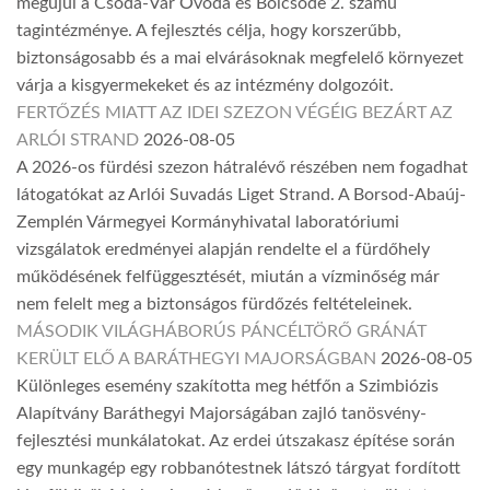
megújul a Csoda-Vár Óvoda és Bölcsőde 2. számú
tagintézménye. A fejlesztés célja, hogy korszerűbb,
biztonságosabb és a mai elvárásoknak megfelelő környezet
várja a kisgyermekeket és az intézmény dolgozóit.
FERTŐZÉS MIATT AZ IDEI SZEZON VÉGÉIG BEZÁRT AZ
ARLÓI STRAND
2026-08-05
A 2026-os fürdési szezon hátralévő részében nem fogadhat
látogatókat az Arlói Suvadás Liget Strand. A Borsod-Abaúj-
Zemplén Vármegyei Kormányhivatal laboratóriumi
vizsgálatok eredményei alapján rendelte el a fürdőhely
működésének felfüggesztését, miután a vízminőség már
nem felelt meg a biztonságos fürdőzés feltételeinek.
MÁSODIK VILÁGHÁBORÚS PÁNCÉLTÖRŐ GRÁNÁT
KERÜLT ELŐ A BARÁTHEGYI MAJORSÁGBAN
2026-08-05
Különleges esemény szakította meg hétfőn a Szimbiózis
Alapítvány Baráthegyi Majorságában zajló tanösvény-
fejlesztési munkálatokat. Az erdei útszakasz építése során
egy munkagép egy robbanótestnek látszó tárgyat fordított