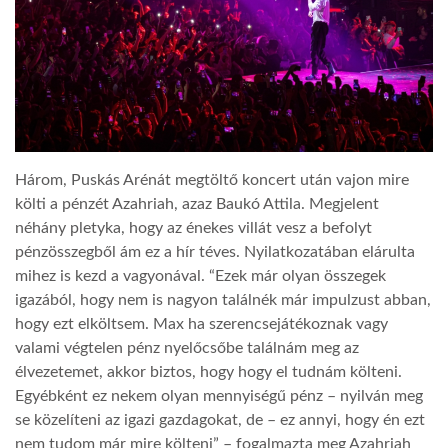
TROPICALMAGAZIN
GLOBOTV
AFRIKA TUDÁSTÁR
Három, Puskás Arénát megtöltő koncert után vajon mire
költi a pénzét Azahriah, azaz Baukó Attila. Megjelent
néhány pletyka, hogy az énekes villát vesz a befolyt
A NAP SZÉPE
pénzösszegből ám ez a hír téves. Nyilatkozatában elárulta
mihez is kezd a vagyonával. “Ezek már olyan összegek
LINKTR.EE
igazából, hogy nem is nagyon találnék már impulzust abban,
hogy ezt elköltsem. Max ha szerencsejátékoznak vagy
valami végtelen pénz nyelőcsőbe találnám meg az
GLOBOZSARU
élvezetemet, akkor biztos, hogy hogy el tudnám költeni.
Egyébként ez nekem olyan mennyiségű pénz – nyilván meg
se közelíteni az igazi gazdagokat, de – ez annyi, hogy én ezt
DOBRAVERO.HU
nem tudom már mire költeni” – fogalmazta meg Azahriah