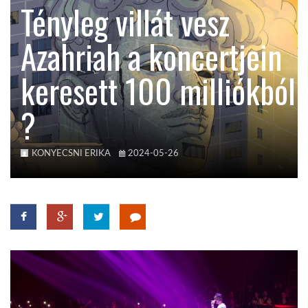
Tényleg villát vesz
KÖZEL-KELET
Azahriah a koncertjein
keresett 100 milliókból
AUSZTRÁLIA
?
A VILÁG ITTHON
KONYECSNI ERIKA
2024-05-26
MÉDIA
GLOBOTV BP
HÍR3D