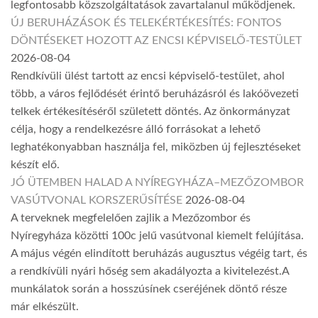
legfontosabb közszolgáltatások zavartalanul működjenek.
ÚJ BERUHÁZÁSOK ÉS TELEKÉRTÉKESÍTÉS: FONTOS
DÖNTÉSEKET HOZOTT AZ ENCSI KÉPVISELŐ-TESTÜLET
2026-08-04
Rendkívüli ülést tartott az encsi képviselő-testület, ahol
több, a város fejlődését érintő beruházásról és lakóövezeti
telkek értékesítéséről született döntés. Az önkormányzat
célja, hogy a rendelkezésre álló forrásokat a lehető
leghatékonyabban használja fel, miközben új fejlesztéseket
készít elő.
JÓ ÜTEMBEN HALAD A NYÍREGYHÁZA–MEZŐZOMBOR
VASÚTVONAL KORSZERŰSÍTÉSE
2026-08-04
A terveknek megfelelően zajlik a Mezőzombor és
Nyíregyháza közötti 100c jelű vasútvonal kiemelt felújítása.
A május végén elindított beruházás augusztus végéig tart, és
a rendkívüli nyári hőség sem akadályozta a kivitelezést.A
munkálatok során a hosszúsínek cseréjének döntő része
már elkészült.