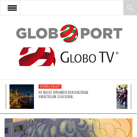
FŐOLDAL
AFRIKA
EURÓPA
KÖZEL-KELET
ÁZSIA
80 MILLIÓ DIRHAMOS BERUHÁZÁSSAL
VARÁZSOLJÁK ÚJJÁ DUBAI…
ÉSZAK-AMERIKA
LATIN-AMERIKA