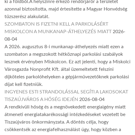
ki a földből.A helyszínre érkező rendőrjárőr a területet
azonnal biztosította, majd értesítette a Magyar Honvédség
tűzszerész alakulatát.
SZOMBATON IS FIZETNI KELL A PARKOLÁSÉRT
MISKOLCON A MUNKANAP-ÁTHELYEZÉS MIATT
2026-
08-04
A 2026. augusztus 8-i munkanap-áthelyezés miatt ezen a
szombaton a megszokott hétköznapi parkolási szabályok
lesznek érvényben Miskolcon. Ez azt jelenti, hogy a Miskolci
Városgazda Nonprofit Kft. által üzemeltetett felszíni
díjköteles parkolóhelyeken a gépjárművezetőknek parkolási
díjat kell fizetniük.
INGYENES ESTI STRANDOLÁSSAL SEGÍTI A LAKOSOKAT
TISZAÚJVÁROS A HŐSÉG IDEJÉN
2026-08-04
A rendkívüli hőség és a megnövekedett energiaigény miatt
átmeneti energiatakarékossági intézkedéseket vezetett be
Tiszaújváros önkormányzata. A döntés célja, hogy
csökkentsék az energiafelhasználást úgy, hogy közben a