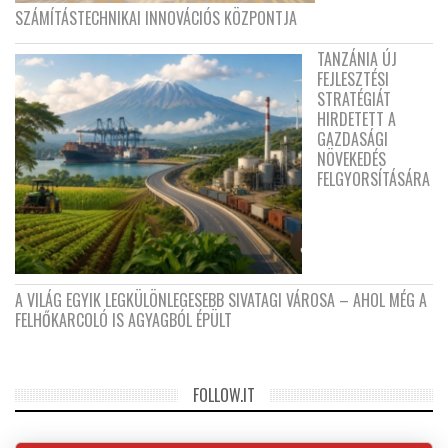
SZÁMÍTÁSTECHNIKAI INNOVÁCIÓS KÖZPONTJA
TANZÁNIA ÚJ
FEJLESZTÉSI
STRATÉGIÁT
HIRDETETT A
GAZDASÁGI
NÖVEKEDÉS
FELGYORSÍTÁSÁRA
A VILÁG EGYIK LEGKÜLÖNLEGESEBB SIVATAGI VÁROSA – AHOL MÉG A
FELHŐKARCOLÓ IS AGYAGBÓL ÉPÜLT
FOLLOW.IT