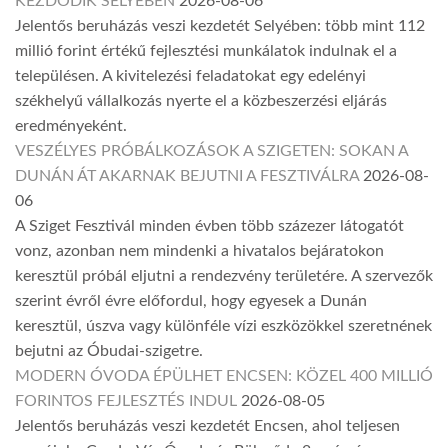
KEZDŐDIK SELYEBEN
2026-08-06
Jelentős beruházás veszi kezdetét Selyében: több mint 112
millió forint értékű fejlesztési munkálatok indulnak el a
településen. A kivitelezési feladatokat egy edelényi
székhelyű vállalkozás nyerte el a közbeszerzési eljárás
eredményeként.
VESZÉLYES PRÓBÁLKOZÁSOK A SZIGETEN: SOKAN A
DUNÁN ÁT AKARNAK BEJUTNI A FESZTIVÁLRA
2026-08-
06
A Sziget Fesztivál minden évben több százezer látogatót
vonz, azonban nem mindenki a hivatalos bejáratokon
keresztül próbál eljutni a rendezvény területére. A szervezők
szerint évről évre előfordul, hogy egyesek a Dunán
keresztül, úszva vagy különféle vízi eszközökkel szeretnének
bejutni az Óbudai-szigetre.
MODERN ÓVODA ÉPÜLHET ENCSEN: KÖZEL 400 MILLIÓ
FORINTOS FEJLESZTÉS INDUL
2026-08-05
Jelentős beruházás veszi kezdetét Encsen, ahol teljesen