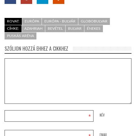
ROVAT:
EURÓPA
EURÓPA - BULVÁR
GLOBOBULVAR
CÍMKE:
AZAHRIAH
BEVÉTEL
BULVAR
ÉNEKES
PUSKÁS ARÉNA
SZÓLJON HOZZÁ EHHEZ A CIKKHEZ
*
NÉV
EMAIL