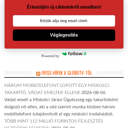
Értesüljön új cikkeinkről emailben!
Véglegesítés
Powered by
FRISS HÍREK A GLOBOTV-TŐL
HÁROM MOBILTELEFONT LOPOTT EGY MISKOLCI
TAKARÍTÓ, VÁDAT EMELTEK ELLENE
2026-08-06
Vádat emelt a Miskolci Járási Ügyészség egy takarítóként
dolgozó nő ellen, aki a vád szerint munka közben három
mobiltelefont tulajdonított el egy miskolci irodaházból.
TÖBB MINT 112 MILLIÓ FORINTOS FEJLESZTÉS