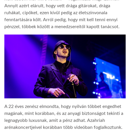
Annyit azért elárult, hogy vett drága gitárokat, drága
LATIMO.HU
ruhákat, cipőket, ezen kívül pedig az életszínvonala
fenntartására költ. Arról pedig, hogy mit kell tenni ennyi
pénzzel, többek között a menedzsereitől kapott tanácsot.
GLOBOBOOK
A 22 éves zenész elmondta, hogy nyilván többet engedhet
magának, mint korábban, és az anyagi biztonságot tekinti a
legnagyobb luxusnak, amit a pénz adhat. Azahriah
arénakoncertjeivel korábban több videóban foglalkoztunk.