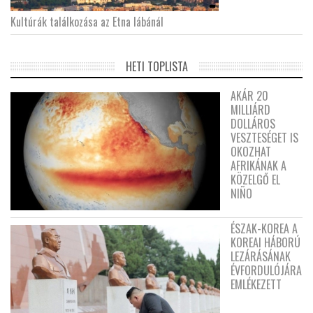
Kultúrák találkozása az Etna lábánál
HETI TOPLISTA
AKÁR 20
MILLIÁRD
DOLLÁROS
VESZTESÉGET IS
OKOZHAT
AFRIKÁNAK A
KÖZELGŐ EL
NIÑO
ÉSZAK-KOREA A
KOREAI HÁBORÚ
LEZÁRÁSÁNAK
ÉVFORDULÓJÁRA
EMLÉKEZETT