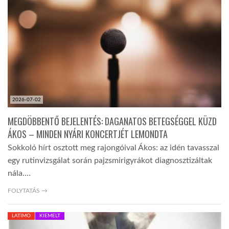
LATIMO.HU
GLOBOBOOK
2026-07-02
MEGDÖBBENTŐ BEJELENTÉS: DAGANATOS BETEGSÉGGEL KÜZD
ÁKOS – MINDEN NYÁRI KONCERTJÉT LEMONDTA
Sokkoló hírt osztott meg rajongóival Ákos: az idén tavasszal
egy rutinvizsgálat során pajzsmirigyrákot diagnosztizáltak
nála.…
FOLYTATÁS →
LATIMO
KIEMELT