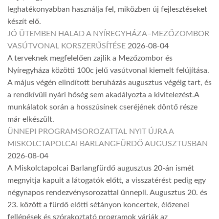
leghatékonyabban használja fel, miközben új fejlesztéseket
készít elő.
JÓ ÜTEMBEN HALAD A NYÍREGYHÁZA–MEZŐZOMBOR
VASÚTVONAL KORSZERŰSÍTÉSE
2026-08-04
A terveknek megfelelően zajlik a Mezőzombor és
Nyíregyháza közötti 100c jelű vasútvonal kiemelt felújítása.
A május végén elindított beruházás augusztus végéig tart, és
a rendkívüli nyári hőség sem akadályozta a kivitelezést.A
munkálatok során a hosszúsínek cseréjének döntő része
már elkészült.
ÜNNEPI PROGRAMSOROZATTAL NYIT ÚJRA A
MISKOLCTAPOLCAI BARLANGFÜRDŐ AUGUSZTUSBAN
2026-08-04
A Miskolctapolcai Barlangfürdő augusztus 20-án ismét
megnyitja kapuit a látogatók előtt, a visszatérést pedig egy
négynapos rendezvénysorozattal ünnepli. Augusztus 20. és
23. között a fürdő előtti sétányon koncertek, élőzenei
fellépések és szórakoztató programok várják az