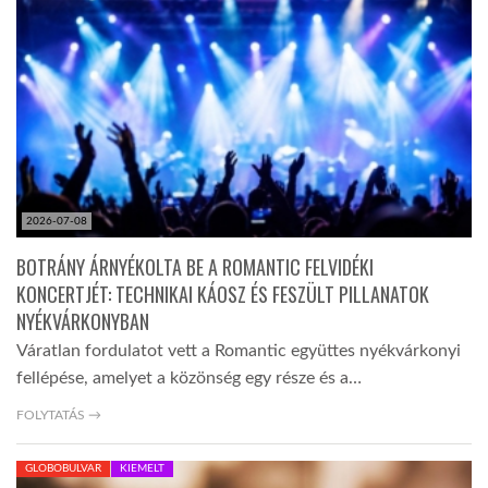
TROPICALMAGAZIN
GLOBOTV
AFRIKA TUDÁSTÁR
2026-07-08
A NAP SZÉPE
BOTRÁNY ÁRNYÉKOLTA BE A ROMANTIC FELVIDÉKI
KONCERTJÉT: TECHNIKAI KÁOSZ ÉS FESZÜLT PILLANATOK
NYÉKVÁRKONYBAN
LINKTR.EE
Váratlan fordulatot vett a Romantic együttes nyékvárkonyi
fellépése, amelyet a közönség egy része és a…
GLOBOZSARU
FOLYTATÁS →
DOBRAVERO.HU
GLOBOBULVAR
KIEMELT