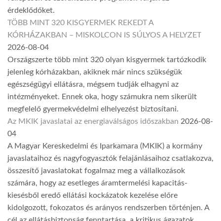
érdeklődőket.
TÖBB MINT 320 KISGYERMEK REKEDT A
KÓRHÁZAKBAN – MISKOLCON IS SÚLYOS A HELYZET
2026-08-04
Országszerte több mint 320 olyan kisgyermek tartózkodik
jelenleg kórházakban, akiknek már nincs szükségük
egészségügyi ellátásra, mégsem tudják elhagyni az
intézményeket. Ennek oka, hogy számukra nem sikerült
megfelelő gyermekvédelmi elhelyezést biztosítani.
Az MKIK javaslatai az energiaválságos időszakban
2026-08-
04
A Magyar Kereskedelmi és Iparkamara (MKIK) a kormány
javaslataihoz és nagyfogyasztók felajánlásaihoz csatlakozva,
összesítő javaslatokat fogalmaz meg a vállalkozások
számára, hogy az esetleges áramtermelési kapacitás-
kiesésből eredő ellátási kockázatok kezelése előre
kidolgozott, fokozatos és arányos rendszerben történjen. A
cél az ellátásbiztonság fenntartása, a kritikus ágazatok