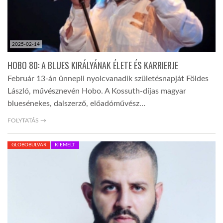
2025-02-14
HOBO 80: A BLUES KIRÁLYÁNAK ÉLETE ÉS KARRIERJE
Február 13-án ünnepli nyolcvanadik születésnapját Földes
László, művésznevén Hobo. A Kossuth-díjas magyar
bluesénekes, dalszerző, előadóművész…
FOLYTATÁS →
GLOBOBULVAR
KIEMELT