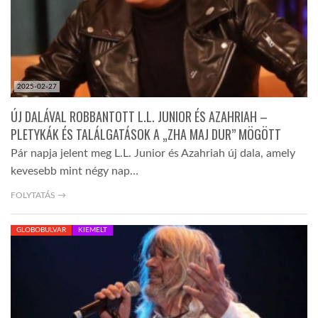
2025-02-27
ÚJ DALÁVAL ROBBANTOTT L.L. JUNIOR ÉS AZAHRIAH –
PLETYKÁK ÉS TALÁLGATÁSOK A „ZHA MAJ DUR” MÖGÖTT
Pár napja jelent meg L.L. Junior és Azahriah új dala, amely
kevesebb mint négy nap…
FOLYTATÁS →
GLOBOBULVAR
KIEMELT