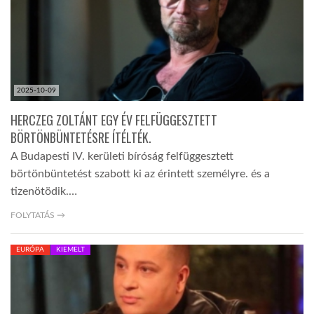
2025-10-09
HERCZEG ZOLTÁNT EGY ÉV FELFÜGGESZTETT
BÖRTÖNBÜNTETÉSRE ÍTÉLTÉK.
A Budapesti IV. kerületi bíróság felfüggesztett
börtönbüntetést szabott ki az érintett személyre. és a
tizenötödik.…
FOLYTATÁS →
EURÓPA
KIEMELT