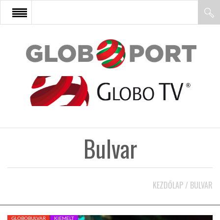
FŐOLDAL
AFRIKA
EURÓPA
Bulvar
ÁZSIA
ÉSZAK-AMERIKA
KEZDŐLAP
/
BULVAR
LATIN-AMERIKA
GLOBOBULVAR
KIEMELT