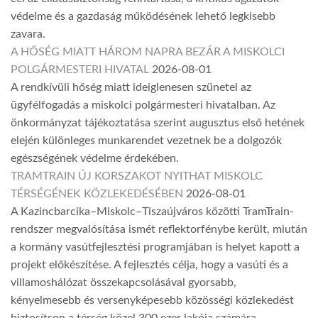
védelme és a gazdaság működésének lehető legkisebb
zavara.
A HŐSÉG MIATT HÁROM NAPRA BEZÁR A MISKOLCI
POLGÁRMESTERI HIVATAL
2026-08-01
A rendkívüli hőség miatt ideiglenesen szünetel az
ügyfélfogadás a miskolci polgármesteri hivatalban. Az
önkormányzat tájékoztatása szerint augusztus első hetének
elején különleges munkarendet vezetnek be a dolgozók
egészségének védelme érdekében.
TRAMTRAIN ÚJ KORSZAKOT NYITHAT MISKOLC
TÉRSÉGÉNEK KÖZLEKEDÉSÉBEN
2026-08-01
A Kazincbarcika–Miskolc–Tiszaújváros közötti TramTrain-
rendszer megvalósítása ismét reflektorfénybe került, miután
a kormány vasútfejlesztési programjában is helyet kapott a
projekt előkészítése. A fejlesztés célja, hogy a vasúti és a
villamoshálózat összekapcsolásával gyorsabb,
kényelmesebb és versenyképesebb közösségi közlekedést
biztosítson a térség közel 300 ezer lakója számára.