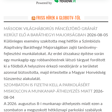
Powered by
FRISS HÍREK A GLOBOTV-TŐL
MÁSODIK VILÁGHÁBORÚS PÁNCÉLTÖRŐ GRÁNÁT
KERÜLT ELŐ A BARÁTHEGYI MAJORSÁGBAN
2026-08-05
Különleges esemény szakította meg hétfőn a Szimbiózis
Alapítvány Baráthegyi Majorságában zajló tanösvény-
fejlesztési munkálatokat. Az erdei útszakasz építése során
egy munkagép egy robbanótestnek látszó tárgyat fordított
ki a földből.A helyszínre érkező rendőrjárőr a területet
azonnal biztosította, majd értesítette a Magyar Honvédség
tűzszerész alakulatát.
SZOMBATON IS FIZETNI KELL A PARKOLÁSÉRT
MISKOLCON A MUNKANAP-ÁTHELYEZÉS MIATT
2026-
08-04
A 2026. augusztus 8-i munkanap-áthelyezés miatt ezen a
szombaton a megszokott hétköznapi parkolási szabályok