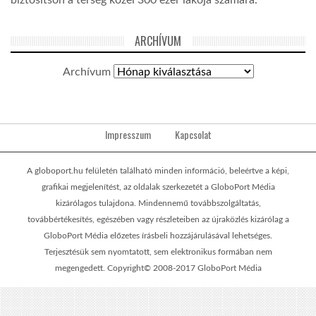
ARCHÍVUM
Archívum
Impresszum
Kapcsolat
A globoport.hu felületén található minden információ, beleértve a képi,
grafikai megjelenítést, az oldalak szerkezetét a GloboPort Média
kizárólagos tulajdona. Mindennemű továbbszolgáltatás,
továbbértékesítés, egészében vagy részleteiben az újraközlés kizárólag a
GloboPort Média előzetes írásbeli hozzájárulásával lehetséges.
Terjesztésük sem nyomtatott, sem elektronikus formában nem
megengedett. Copyright© 2008-2017 GloboPort Média