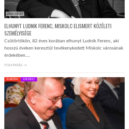
2025-01-27
ELHUNYT LUDNIK FERENC, MISKOLC ELISMERT KÖZÉLETI
SZEMÉLYISÉGE
Csütörtökön, 82 éves korában elhunyt Ludnik Ferenc, aki
hosszú éveken keresztül tevékenykedett Miskolc városának
érdekében.…
FOLYTATÁS →
EURÓPA
KIEMELT