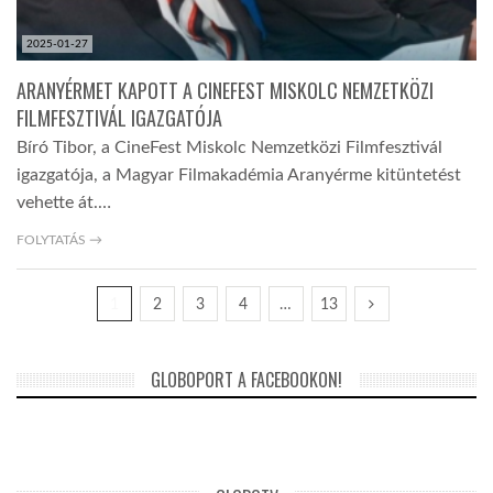
2025-01-27
ARANYÉRMET KAPOTT A CINEFEST MISKOLC NEMZETKÖZI
FILMFESZTIVÁL IGAZGATÓJA
Bíró Tibor, a CineFest Miskolc Nemzetközi Filmfesztivál
igazgatója, a Magyar Filmakadémia Aranyérme kitüntetést
vehette át.…
FOLYTATÁS →
1
2
3
4
…
13
GLOBOPORT A FACEBOOKON!