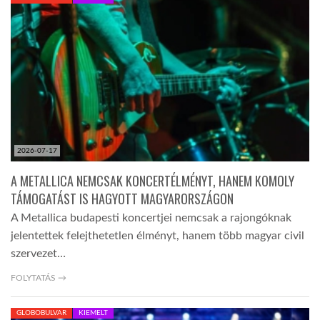
KÖZEL-KELET
AUSZTRÁLIA
A VILÁG ITTHON
2026-07-17
MÉDIA
A METALLICA NEMCSAK KONCERTÉLMÉNYT, HANEM KOMOLY
TÁMOGATÁST IS HAGYOTT MAGYARORSZÁGON
A Metallica budapesti koncertjei nemcsak a rajongóknak
jelentettek felejthetetlen élményt, hanem több magyar civil
szervezet…
GLOBOTV BP
FOLYTATÁS →
HÍR3D
GLOBOBULVAR
KIEMELT