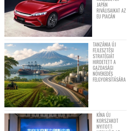
JAPÁN
RIVÁLISAIKAT AZ
EU PIACÁN
TANZÁNIA ÚJ
FEJLESZTÉSI
STRATÉGIÁT
HIRDETETT A
GAZDASÁGI
NÖVEKEDÉS
FELGYORSÍTÁSÁRA
KÍNA ÚJ
KORSZAKOT
NYITOTT: