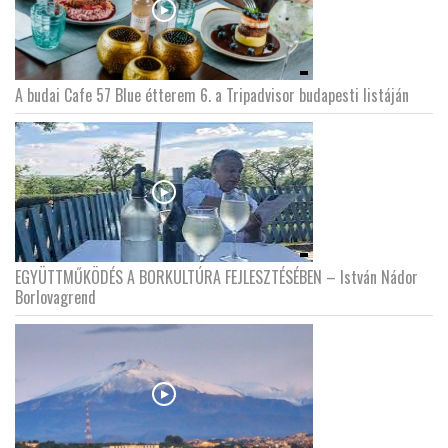
A budai Cafe 57 Blue étterem 6. a Tripadvisor budapesti listáján
EGYÜTTMŰKÖDÉS A BORKULTÚRA FEJLESZTÉSÉBEN – István Nádor
Borlovagrend