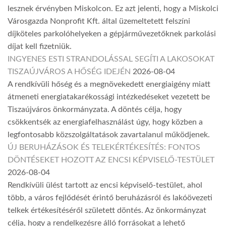
lesznek érvényben Miskolcon. Ez azt jelenti, hogy a Miskolci
Városgazda Nonprofit Kft. által üzemeltetett felszíni
díjköteles parkolóhelyeken a gépjárművezetőknek parkolási
díjat kell fizetniük.
INGYENES ESTI STRANDOLÁSSAL SEGÍTI A LAKOSOKAT
TISZAÚJVÁROS A HŐSÉG IDEJÉN
2026-08-04
A rendkívüli hőség és a megnövekedett energiaigény miatt
átmeneti energiatakarékossági intézkedéseket vezetett be
Tiszaújváros önkormányzata. A döntés célja, hogy
csökkentsék az energiafelhasználást úgy, hogy közben a
legfontosabb közszolgáltatások zavartalanul működjenek.
ÚJ BERUHÁZÁSOK ÉS TELEKÉRTÉKESÍTÉS: FONTOS
DÖNTÉSEKET HOZOTT AZ ENCSI KÉPVISELŐ-TESTÜLET
2026-08-04
Rendkívüli ülést tartott az encsi képviselő-testület, ahol
több, a város fejlődését érintő beruházásról és lakóövezeti
telkek értékesítéséről született döntés. Az önkormányzat
célja, hogy a rendelkezésre álló forrásokat a lehető