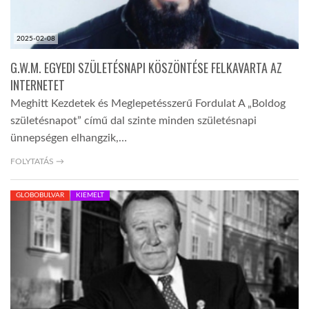
2025-02-08
G.W.M. EGYEDI SZÜLETÉSNAPI KÖSZÖNTÉSE FELKAVARTA AZ
INTERNETET
Meghitt Kezdetek és Meglepetésszerű Fordulat A „Boldog
születésnapot” című dal szinte minden születésnapi
ünnepségen elhangzik,…
FOLYTATÁS →
GLOBOBULVAR
KIEMELT