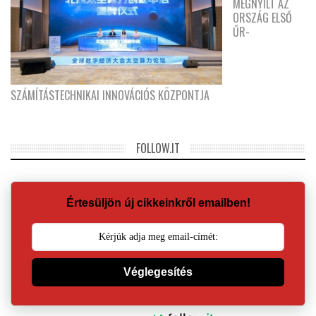
MEGNYÍLT AZ
ORSZÁG ELSŐ
ŰR-
SZÁMÍTÁSTECHNIKAI INNOVÁCIÓS KÖZPONTJA
FOLLOW.IT
Értesüljön új cikkeinkről emailben!
Véglegesítés