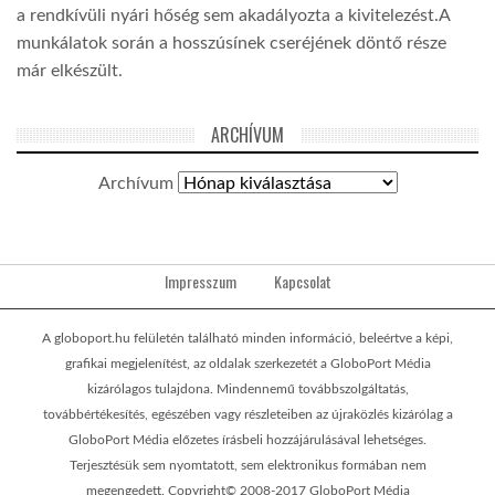
a rendkívüli nyári hőség sem akadályozta a kivitelezést.A
munkálatok során a hosszúsínek cseréjének döntő része
már elkészült.
ARCHÍVUM
Archívum
Impresszum
Kapcsolat
A globoport.hu felületén található minden információ, beleértve a képi,
grafikai megjelenítést, az oldalak szerkezetét a GloboPort Média
kizárólagos tulajdona. Mindennemű továbbszolgáltatás,
továbbértékesítés, egészében vagy részleteiben az újraközlés kizárólag a
GloboPort Média előzetes írásbeli hozzájárulásával lehetséges.
Terjesztésük sem nyomtatott, sem elektronikus formában nem
megengedett. Copyright© 2008-2017 GloboPort Média