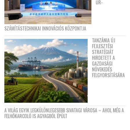
ŰR-
SZÁMÍTÁSTECHNIKAI INNOVÁCIÓS KÖZPONTJA
TANZÁNIA ÚJ
FEJLESZTÉSI
STRATÉGIÁT
HIRDETETT A
GAZDASÁGI
NÖVEKEDÉS
FELGYORSÍTÁSÁRA
A VILÁG EGYIK LEGKÜLÖNLEGESEBB SIVATAGI VÁROSA – AHOL MÉG A
FELHŐKARCOLÓ IS AGYAGBÓL ÉPÜLT