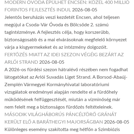
MODERN ÓVODA ÉPÜLHET ENCSEN: KÖZEL 400 MILLIÓ
FORINTOS FEJLESZTÉS INDUL
2026-08-05
Jelentős beruházás veszi kezdetét Encsen, ahol teljesen
megújul a Csoda-Vár Óvoda és Bölcsőde 2. számú
tagintézménye. A fejlesztés célja, hogy korszerűbb,
biztonságosabb és a mai elvárásoknak megfelelő környezet
várja a kisgyermekeket és az intézmény dolgozóit.
FERTŐZÉS MIATT AZ IDEI SZEZON VÉGÉIG BEZÁRT AZ
ARLÓI STRAND
2026-08-05
A 2026-os fürdési szezon hátralévő részében nem fogadhat
látogatókat az Arlói Suvadás Liget Strand. A Borsod-Abaúj-
Zemplén Vármegyei Kormányhivatal laboratóriumi
vizsgálatok eredményei alapján rendelte el a fürdőhely
működésének felfüggesztését, miután a vízminőség már
nem felelt meg a biztonságos fürdőzés feltételeinek.
MÁSODIK VILÁGHÁBORÚS PÁNCÉLTÖRŐ GRÁNÁT
KERÜLT ELŐ A BARÁTHEGYI MAJORSÁGBAN
2026-08-05
Különleges esemény szakította meg hétfőn a Szimbiózis