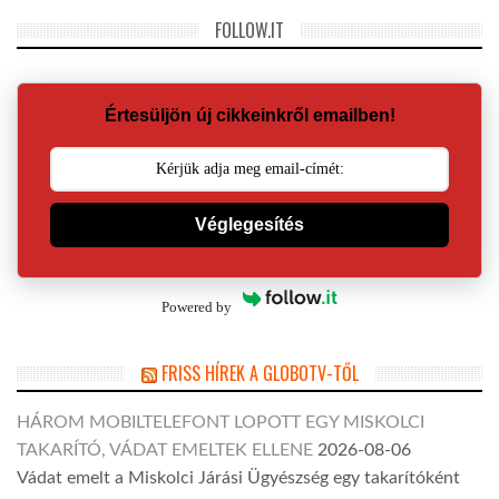
FOLLOW.IT
Értesüljön új cikkeinkről emailben!
Véglegesítés
Powered by
FRISS HÍREK A GLOBOTV-TŐL
HÁROM MOBILTELEFONT LOPOTT EGY MISKOLCI
TAKARÍTÓ, VÁDAT EMELTEK ELLENE
2026-08-06
Vádat emelt a Miskolci Járási Ügyészség egy takarítóként