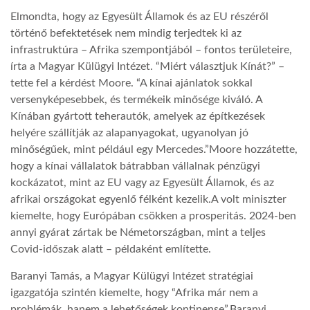
Elmondta, hogy az Egyesült Államok és az EU részéről
LATIMO.HU
történő befektetések nem mindig terjedtek ki az
infrastruktúra – Afrika szempontjából – fontos területeire,
írta a Magyar Külügyi Intézet. “Miért választjuk Kínát?” –
GLOBOBOOK
tette fel a kérdést Moore. “A kínai ajánlatok sokkal
versenyképesebbek, és termékeik minősége kiváló. A
Kínában gyártott teherautók, amelyek az építkezések
helyére szállítják az alapanyagokat, ugyanolyan jó
minőségűek, mint például egy Mercedes.”Moore hozzátette,
hogy a kínai vállalatok bátrabban vállalnak pénzügyi
kockázatot, mint az EU vagy az Egyesült Államok, és az
afrikai országokat egyenlő félként kezelik.A volt miniszter
kiemelte, hogy Európában csökken a prosperitás. 2024-ben
annyi gyárat zártak be Németországban, mint a teljes
Covid-időszak alatt – példaként említette.
Baranyi Tamás, a Magyar Külügyi Intézet stratégiai
igazgatója szintén kiemelte, hogy “Afrika már nem a
problémák, hanem a lehetőségek kontinense”.Baranyi