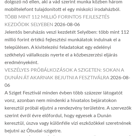
dolgozó nő ellen, aki a vád szerint munka közben három
mobiltelefont tulajdonított el egy miskolci irodaházból.
TÖBB MINT 112 MILLIÓ FORINTOS FEJLESZTÉS
KEZDŐDIK SELYEBEN
2026-08-06
Jelentős beruházás veszi kezdetét Selyében: több mint 112
millió forint értékű fejlesztési munkálatok indulnak el a
településen. A kivitelezési feladatokat egy edelényi
székhelyű vállalkozás nyerte el a közbeszerzési eljárás
eredményeként.
VESZÉLYES PRÓBÁLKOZÁSOK A SZIGETEN: SOKAN A
DUNÁN ÁT AKARNAK BEJUTNI A FESZTIVÁLRA
2026-08-
06
A Sziget Fesztivál minden évben több százezer látogatót
vonz, azonban nem mindenki a hivatalos bejáratokon
keresztül próbál eljutni a rendezvény területére. A szervezők
szerint évről évre előfordul, hogy egyesek a Dunán
keresztül, úszva vagy különféle vízi eszközökkel szeretnének
bejutni az Óbudai-szigetre.