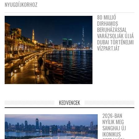
NYUGDÍJKORHOZ
80 MILLIÓ
DIRHAMOS
BERUHÁZÁSSAL
VARÁZSOLJÁK ÚJJÁ
DUBAI TÖRTÉNELMI
VÍZPARTJÁT
KEDVENCEK
2026-BAN
NYÍLIK MEG
SANGHAJ ÚJ
IKONIKUS