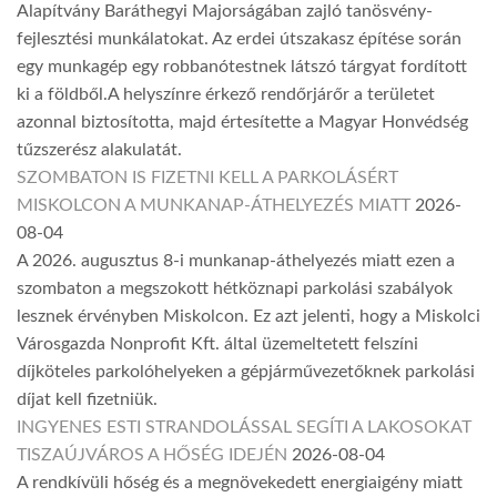
Alapítvány Baráthegyi Majorságában zajló tanösvény-
fejlesztési munkálatokat. Az erdei útszakasz építése során
egy munkagép egy robbanótestnek látszó tárgyat fordított
ki a földből.A helyszínre érkező rendőrjárőr a területet
azonnal biztosította, majd értesítette a Magyar Honvédség
tűzszerész alakulatát.
SZOMBATON IS FIZETNI KELL A PARKOLÁSÉRT
MISKOLCON A MUNKANAP-ÁTHELYEZÉS MIATT
2026-
08-04
A 2026. augusztus 8-i munkanap-áthelyezés miatt ezen a
szombaton a megszokott hétköznapi parkolási szabályok
lesznek érvényben Miskolcon. Ez azt jelenti, hogy a Miskolci
Városgazda Nonprofit Kft. által üzemeltetett felszíni
díjköteles parkolóhelyeken a gépjárművezetőknek parkolási
díjat kell fizetniük.
INGYENES ESTI STRANDOLÁSSAL SEGÍTI A LAKOSOKAT
TISZAÚJVÁROS A HŐSÉG IDEJÉN
2026-08-04
A rendkívüli hőség és a megnövekedett energiaigény miatt