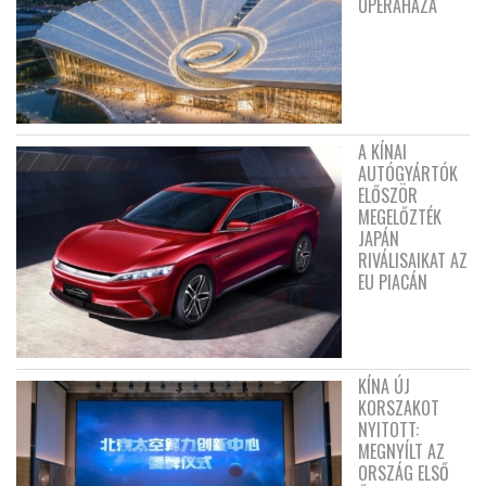
OPERAHÁZA
A KÍNAI
AUTÓGYÁRTÓK
ELŐSZÖR
MEGELŐZTÉK
JAPÁN
RIVÁLISAIKAT AZ
EU PIACÁN
KÍNA ÚJ
KORSZAKOT
NYITOTT:
MEGNYÍLT AZ
ORSZÁG ELSŐ