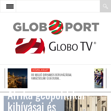
FŐOLDAL
AFRIKA
EURÓPA
KÖZEL-KELET
ÁZSIA
80 MILLIÓ DIRHAMOS BERUHÁZÁSSAL
VARÁZSOLJÁK ÚJJÁ DUBAI…
Afrika geopolitikai
ÉSZAK-AMERIKA
kihívásai és
LATIN-AMERIKA