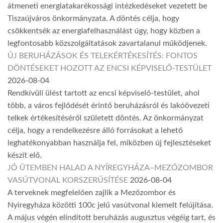
átmeneti energiatakarékossági intézkedéseket vezetett be
Tiszaújváros önkormányzata. A döntés célja, hogy
csökkentsék az energiafelhasználást úgy, hogy közben a
legfontosabb közszolgáltatások zavartalanul működjenek.
ÚJ BERUHÁZÁSOK ÉS TELEKÉRTÉKESÍTÉS: FONTOS
DÖNTÉSEKET HOZOTT AZ ENCSI KÉPVISELŐ-TESTÜLET
2026-08-04
Rendkívüli ülést tartott az encsi képviselő-testület, ahol
több, a város fejlődését érintő beruházásról és lakóövezeti
telkek értékesítéséről született döntés. Az önkormányzat
célja, hogy a rendelkezésre álló forrásokat a lehető
leghatékonyabban használja fel, miközben új fejlesztéseket
készít elő.
JÓ ÜTEMBEN HALAD A NYÍREGYHÁZA–MEZŐZOMBOR
VASÚTVONAL KORSZERŰSÍTÉSE
2026-08-04
A terveknek megfelelően zajlik a Mezőzombor és
Nyíregyháza közötti 100c jelű vasútvonal kiemelt felújítása.
A május végén elindított beruházás augusztus végéig tart, és