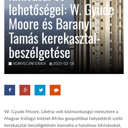
lehetőségei: W. Gyude
KÖZEL-KELET
Moore és Baranyi
Tamás kerekasztal-
AUSZTRÁLIA
beszélgetése
A VILÁG ITTHON
KONYECSNI ERIKA
2025-02-18
MÉDIA
GLOBOTV BP
W. Gyude Moore, Libéria volt közmunkaügyi minisztere a
Magyar Külügyi Intézet Afrika geopolitikai helyzetéről szóló
HÍR3D
kerekasztal-beszélgetésén kiemelte a hatalmas kihívásokat,