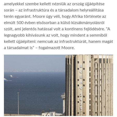
amelyekkel szembe kellett nézniük az ország újjáépítése
során – az infrastruktúra és a társadalom helyreállítása
TROPICALMAGAZIN
terén egyaránt. Moore úgy véli, hogy Afrika története az
elmúlt 500 évben elsősorban a külső kizsákmányolásról
GLOBOTV
szólt, ami jelentős hatással volt a kontinens fejlődésére. “A
legnagyobb kihívásunk az volt, hogy mindent a semmiből
kellett újjáépíteni: nemcsak az infrastruktúrát, hanem magát
AFRIKA TUDÁSTÁR
a társadalmat is” – fogalmazott Moore.
A NAP SZÉPE
LINKTR.EE
GLOBOZSARU
DOBRAVERO.HU