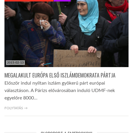
KÖZEL-KELET
AUSZTRÁLIA
A VILÁG ITTHON
2015-02-13
MÉDIA
MEGALAKULT EURÓPA ELSŐ ISZLÁMDEMOKRATA PÁRTJA
Először indul nyíltan iszlám gyökerű párt európai
választáson. A Párizs elővárosában induló UDMF-nek
egyelőre 8000…
GLOBOTV BP
FOLYTATÁS →
HÍR3D