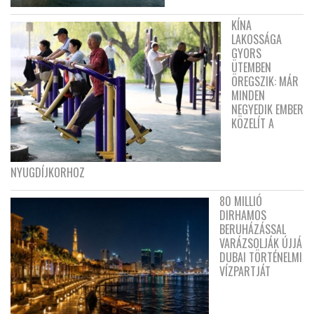
KÍNA
LAKOSSÁGA
GYORS
ÜTEMBEN
ÖREGSZIK: MÁR
MINDEN
NEGYEDIK EMBER
KÖZELÍT A
NYUGDÍJKORHOZ
80 MILLIÓ
DIRHAMOS
BERUHÁZÁSSAL
VARÁZSOLJÁK ÚJJÁ
DUBAI TÖRTÉNELMI
VÍZPARTJÁT