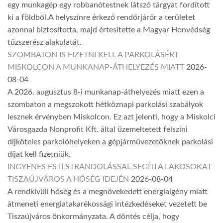
egy munkagép egy robbanótestnek látszó tárgyat fordított
ki a földből.A helyszínre érkező rendőrjárőr a területet
azonnal biztosította, majd értesítette a Magyar Honvédség
tűzszerész alakulatát.
SZOMBATON IS FIZETNI KELL A PARKOLÁSÉRT
MISKOLCON A MUNKANAP-ÁTHELYEZÉS MIATT
2026-
08-04
A 2026. augusztus 8-i munkanap-áthelyezés miatt ezen a
szombaton a megszokott hétköznapi parkolási szabályok
lesznek érvényben Miskolcon. Ez azt jelenti, hogy a Miskolci
Városgazda Nonprofit Kft. által üzemeltetett felszíni
díjköteles parkolóhelyeken a gépjárművezetőknek parkolási
díjat kell fizetniük.
INGYENES ESTI STRANDOLÁSSAL SEGÍTI A LAKOSOKAT
TISZAÚJVÁROS A HŐSÉG IDEJÉN
2026-08-04
A rendkívüli hőség és a megnövekedett energiaigény miatt
átmeneti energiatakarékossági intézkedéseket vezetett be
Tiszaújváros önkormányzata. A döntés célja, hogy