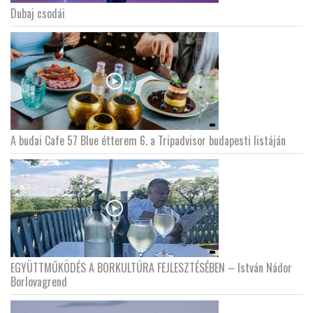
Dubaj csodái
LATIMO.HU
GLOBOBOOK
A budai Cafe 57 Blue étterem 6. a Tripadvisor budapesti listáján
EGYÜTTMŰKÖDÉS A BORKULTÚRA FEJLESZTÉSÉBEN – István Nádor
Borlovagrend