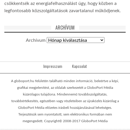
csökkentsék az energiafelhasználást úgy, hogy közben a
legfontosabb közszolgáltatások zavartalanul működjenek.
ARCHÍVUM
Archívum
Impresszum
Kapcsolat
A globoport.hu felületén található minden információ, beleértve a képi,
grafikai megjelenítést, az oldalak szerkezetét a GloboPort Média
kizárólagos tulajdona. Mindennemű továbbszolgáltatás,
továbbértékesítés, egészében vagy részleteiben az újraközlés kizárólag a
GloboPort Média előzetes írásbeli hozzájárulásával lehetséges.
Terjesztésük sem nyomtatott, sem elektronikus formában nem
megengedett. Copyright© 2008-2017 GloboPort Média