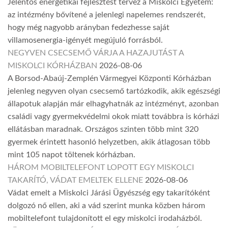
Jelentős energetikai fejlesztést tervez a Miskolci Egyetem:
az intézmény bővítené a jelenlegi napelemes rendszerét,
hogy még nagyobb arányban fedezhesse saját
villamosenergia-igényét megújuló forrásból.
NEGYVEN CSECSEMŐ VÁRJA A HAZAJUTÁST A
MISKOLCI KÓRHÁZBAN
2026-08-06
A Borsod-Abaúj-Zemplén Vármegyei Központi Kórházban
jelenleg negyven olyan csecsemő tartózkodik, akik egészségi
állapotuk alapján már elhagyhatnák az intézményt, azonban
családi vagy gyermekvédelmi okok miatt továbbra is kórházi
ellátásban maradnak. Országos szinten több mint 320
gyermek érintett hasonló helyzetben, akik átlagosan több
mint 105 napot töltenek kórházban.
HÁROM MOBILTELEFONT LOPOTT EGY MISKOLCI
TAKARÍTÓ, VÁDAT EMELTEK ELLENE
2026-08-06
Vádat emelt a Miskolci Járási Ügyészség egy takarítóként
dolgozó nő ellen, aki a vád szerint munka közben három
mobiltelefont tulajdonított el egy miskolci irodaházból.