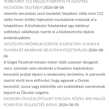
TÖBB MINT 112 MILLIÓ FORINTOS FEJLESZTÉS
KEZDŐDIK SELYEBEN
2026-08-06
Jelentős beruházás veszi kezdetét Selyében: több mint 112
millió forint értékű fejlesztési munkálatok indulnak el a
településen. A kivitelezési feladatokat egy edelényi
székhelyű vállalkozás nyerte el a közbeszerzési eljárás
eredményeként.
VESZÉLYES PRÓBÁLKOZÁSOK A SZIGETEN: SOKAN A
DUNÁN ÁT AKARNAK BEJUTNI A FESZTIVÁLRA
2026-08-
06
A Sziget Fesztivál minden évben több százezer látogatót
vonz, azonban nem mindenki a hivatalos bejáratokon
keresztül próbál eljutni a rendezvény területére. A szervezők
szerint évről évre előfordul, hogy egyesek a Dunán
keresztül, úszva vagy különféle vízi eszközökkel szeretnének
bejutni az Óbudai-szigetre.
MODERN ÓVODA ÉPÜLHET ENCSEN: KÖZEL 400 MILLIÓ
FORINTOS FEJLESZTÉS INDUL
2026-08-05