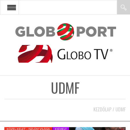
FŐOLDAL
AFRIKA
EURÓPA
UDMF
ÁZSIA
ÉSZAK-AMERIKA
KEZDŐLAP
/
UDMF
LATIN-AMERIKA
KÖZEL-KELET - ISZLÁM VILÁGA
KIEMELT