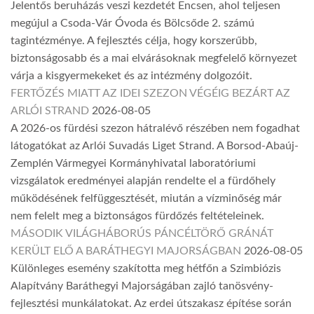
Jelentős beruházás veszi kezdetét Encsen, ahol teljesen
megújul a Csoda-Vár Óvoda és Bölcsőde 2. számú
tagintézménye. A fejlesztés célja, hogy korszerűbb,
biztonságosabb és a mai elvárásoknak megfelelő környezet
várja a kisgyermekeket és az intézmény dolgozóit.
FERTŐZÉS MIATT AZ IDEI SZEZON VÉGÉIG BEZÁRT AZ
ARLÓI STRAND
2026-08-05
A 2026-os fürdési szezon hátralévő részében nem fogadhat
látogatókat az Arlói Suvadás Liget Strand. A Borsod-Abaúj-
Zemplén Vármegyei Kormányhivatal laboratóriumi
vizsgálatok eredményei alapján rendelte el a fürdőhely
működésének felfüggesztését, miután a vízminőség már
nem felelt meg a biztonságos fürdőzés feltételeinek.
MÁSODIK VILÁGHÁBORÚS PÁNCÉLTÖRŐ GRÁNÁT
KERÜLT ELŐ A BARÁTHEGYI MAJORSÁGBAN
2026-08-05
Különleges esemény szakította meg hétfőn a Szimbiózis
Alapítvány Baráthegyi Majorságában zajló tanösvény-
fejlesztési munkálatokat. Az erdei útszakasz építése során