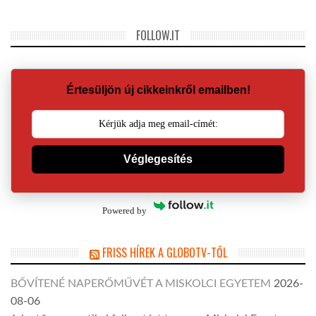
FOLLOW.IT
Értesüljön új cikkeinkről emailben!
Véglegesítés
Powered by
FRISS HÍREK A GLOBOTV-TŐL
BŐVÍTENÉ NAPERŐMŰVÉT A MISKOLCI EGYETEM
2026-
08-06