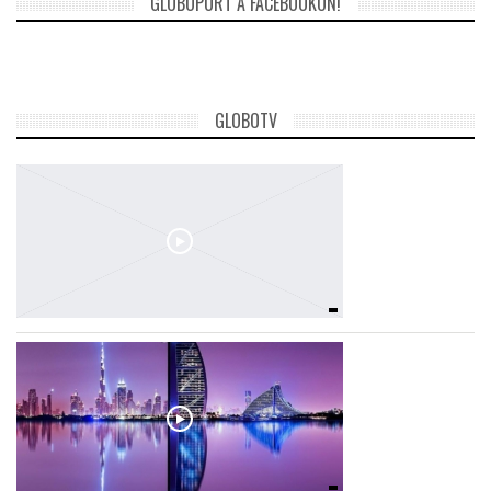
GLOBOPORT A FACEBOOKON!
TROPICALMAGAZIN
GLOBOTV
GLOBOTV
AFRIKA TUDÁSTÁR
A NAP SZÉPE
LINKTR.EE
GLOBOZSARU
DOBRAVERO.HU