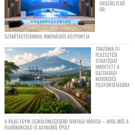
ORSZÁG ELSŐ
ŰR-
SZÁMÍTÁSTECHNIKAI INNOVÁCIÓS KÖZPONTJA
TANZÁNIA ÚJ
FEJLESZTÉSI
STRATÉGIÁT
HIRDETETT A
GAZDASÁGI
NÖVEKEDÉS
FELGYORSÍTÁSÁRA
A VILÁG EGYIK LEGKÜLÖNLEGESEBB SIVATAGI VÁROSA – AHOL MÉG A
FELHŐKARCOLÓ IS AGYAGBÓL ÉPÜLT