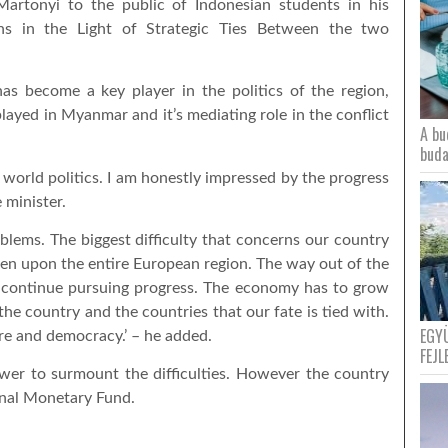
 Martonyi to the public of Indonesian students in his
ions in the Light of Strategic Ties Between the two
s become a key player in the politics of the region,
played in Myanmar and it’s mediating role in the conflict
A bu
buda
 world politics. I am honestly impressed by the progress
 minister.
blems. The biggest difficulty that concerns our country
fallen upon the entire European region. The way out of the
o continue pursuing progress. The economy has to grow
he country and the countries that our fate is tied with.
EGY
fare and democracy.’ – he added.
FEJL
wer to surmount the difficulties. However the country
onal Monetary Fund.