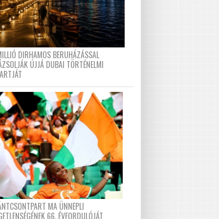
MILLIÓ DIRHAMOS BERUHÁZÁSSAL
ÁZSOLJÁK ÚJJÁ DUBAI TÖRTÉNELMI
PARTJÁT
FÁNTCSONTPART MA ÜNNEPLI
GETLENSÉGÉNEK 66. ÉVFORDULÓJÁT