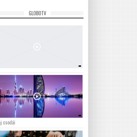
GLOBOTV
j csodái