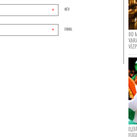
*
NÉV
*
EMAIL
80 
VAR
VÍZ
ELE
FÜG