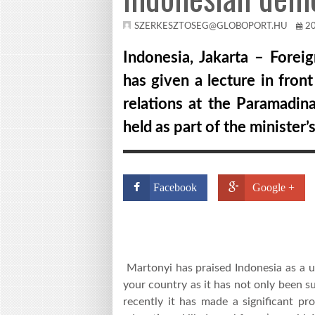
SZERKESZTOSEG@GLOBOPORT.HU
2
Indonesia, Jakarta –
Foreig
has given a lecture in fron
relations at the Paramadina
held as part of the minister’
Facebook
Google +
Martonyi has praised Indonesia as a u
your country as it has not only been s
recently it has made a significant pr