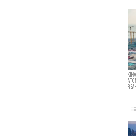
KÍNA
ATO
REA