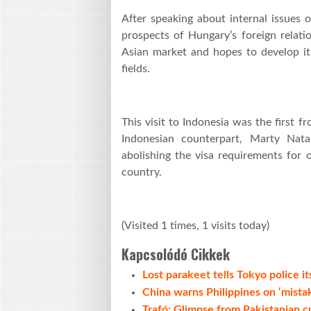
After speaking about internal issues 
prospects of Hungary’s foreign relati
Asian market and hopes to develop it
fields.
This visit to Indonesia was the first 
Indonesian counterpart, Marty Na
abolishing the visa requirements for 
country.
(Visited 1 times, 1 visits today)
Kapcsolódó Cikkek
Lost parakeet tells Tokyo police i
China warns Philippines on ‘mistak
Trafó: Glimpse from Pakistanian c