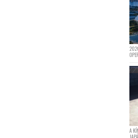
202
OPE
A K
JAPÁ