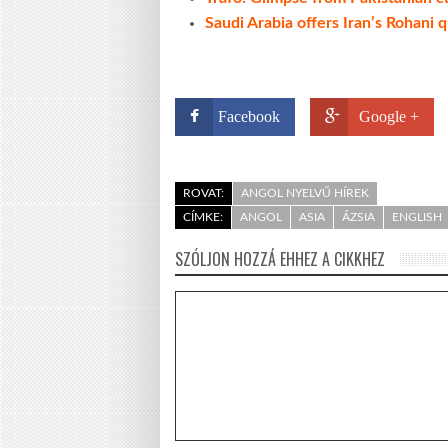
Saudi Arabia offers Iran’s Rohani q
Facebook
Google +
ROVAT:
ANGOL NYELVŰ HÍREK
CÍMKE:
ANGOL
ASIA
ÁZSIA
ENGLISH
SZÓLJON HOZZÁ EHHEZ A CIKKHEZ