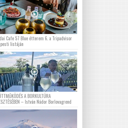
dai Cafe 57 Blue étterem 6. a Tripadvisor
pesti listáján
ÜTTMŰKÖDÉS A BORKULTÚRA
ESZTÉSÉBEN – István Nádor Borlovagrend