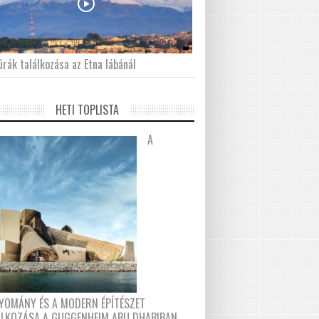
́rák találkozása az Etna lábánál
HETI TOPLISTA
A
YOMÁNY ÉS A MODERN ÉPÍTÉSZET
ÁLKOZÁSA A GUGGENHEIM ABU DHABIBAN