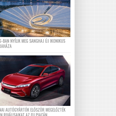
6-BAN NYÍLIK MEG SANGHAJ ÚJ IKONIKUS
RAHÁZA
ÍNAI AUTÓGYÁRTÓK ELŐSZÖR MEGELŐZTÉK
N RIVÁLISAIKAT AZ EU PIACÁN