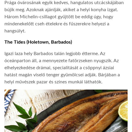
Prága óvárosának egyik kedves, hangulatos utcácskájában
bújik meg. Azoknak ajánlják, akiket a helyi konyha izgat.
Három Michelin-csillagot gyűjtött be eddig úgy, hogy
mindenekelőtt cseh ételekre és fűszerekre helyezi a
hangsúlyt.
The Tides (Holetown, Barbados)
Igazi laza hely Barbados talán legjobb étterme. Az
óceánparton áll, a mennyezete fatörzseken nyugszik. Az
elhelyezkedése drámai, specialitását a csöppnyi ázsiai
hatást magán viselő tenger gyümölcsei adják. Bárjában a
helyi művészek pazar és színes munkái láthatók.