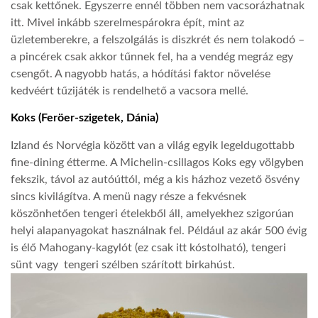
csak kettőnek. Egyszerre ennél többen nem vacsorázhatnak
itt. Mivel inkább szerelmespárokra épít, mint az
üzletemberekre, a felszolgálás is diszkrét és nem tolakodó –
a pincérek csak akkor tűnnek fel, ha a vendég megráz egy
csengőt. A nagyobb hatás, a hódítási faktor növelése
kedvéért tűzijáték is rendelhető a vacsora mellé.
Koks (Feröer-szigetek, Dánia)
Izland és Norvégia között van a világ egyik legeldugottabb
fine-dining étterme. A Michelin-csillagos Koks egy völgyben
fekszik, távol az autóúttól, még a kis házhoz vezető ösvény
sincs kivilágítva. A menü nagy része a fekvésnek
köszönhetően tengeri ételekből áll, amelyekhez szigorúan
helyi alapanyagokat használnak fel. Például az akár 500 évig
is élő Mahogany-kagylót (ez csak itt kóstolható), tengeri
sünt vagy tengeri szélben szárított birkahúst.