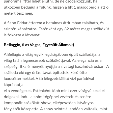
panorámalifttel lehet eljutni, de ne csodálkozzunk, ha
útközben bedugul a fülünk, hiszen a lift 1 másodperc alatt 6
LATIMO.HU
métert tesz meg.
A Sahn Eddar étterem a hatalmas átriumban található, és
GLOBOBOOK
szintén káprázatos. Esténként egy 32 méter magas szökőkút
is fokozza a látványt.
Bellaggio, (Las Vegas, Egyesült Államok)
A Bellagio a világ egyik legdrágábban épült szállodája, a
világ talán legmesésebb szökőkútjával. Az elegancia és a
szépség ritka élményét nyújtja a sivatagi kaszinóvárosban. A
szálloda elé egy óriási tavat építettek, körülötte
luxuséttermekkel. A tó lélegzetelállító vízi parádéval
kápráztatja
el a vendégeket. Esténként több mint ezer vízágyú kezd el
dolgozni, indul a számítógéppel vezérelt és zenére
komponált szőkőkút-show, elképesztően látványos
fényjáték közepette. A show szinte állandóan változik, mint