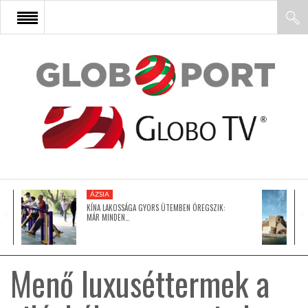
FŐOLDAL
AFRIKA
EURÓPA
ÁZSIA
ÁZSIA
KÍNA LAKOSSÁGA GYORS ÜTEMBEN ÖREGSZIK:
MÁR MINDEN…
ÉSZAK-AMERIKA
Menő luxuséttermek a
LATIN-AMERIKA