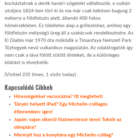
kockáztatnak a derék kanári-szigeteki vállalkozók, a vulkán
utoljára 1824-ben tört ki és ma már csak békésen bugyog 2
méterre a földfelszín alatt, állandó 400 fokos
hőmérsékleten. Ez tökéletes alap a grillezéshez, amihez egy
földfelszín-mélységű üreg áll a szakácsok rendelkezésére. Az
El Diablo már 1970 óta működik a Timanfaya Nemzeti Park
Tűzhegyek nevű vulkanikus magaslatán. Az odalátogatók így
nem csak a láva fölött sütött ételeket, de a különleges
kilátást is élvezhetik.
(Visited 235 times, 1 visits today)
Kapcsolódó Cikkek
Hírességekkel vacsorázna? Itt megteheti
Tányér helyett iPad? Egy Michelin-csillagos
étteremben: igen!
Japán: vajon sikerül füstmentessé tenni Tokiót az
olimpiára?
Mennyit hoz a konyhára egy Michelin-csillag?