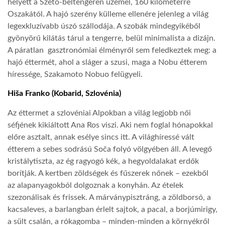
helyett a Szeto-beltengeren üzemel, 160 kilométerre
Oszakától. A hajó szerény külleme ellenére jelenleg a világ
legexkluzívabb úszó szállodája. A szobák mindegyikéből
gyönyörű kilátás tárul a tengerre, belül minimalista a dizájn.
A páratlan gasztronómiai élményről sem feledkeztek meg: a
hajó éttermét, ahol a sláger a szusi, maga a Nobu étterem
híressége, Szakamoto Nobuo felügyeli.
Hiša Franko (Kobarid, Szlovénia)
Az éttermet a szlovéniai Alpokban a világ legjobb női
séfjének kikiáltott Ana Ros viszi. Aki nem foglal hónapokkal
előre asztalt, annak esélye sincs itt. A világhíressé vált
étterem a sebes sodrású Soča folyó völgyében áll. A levegő
kristálytiszta, az ég ragyogó kék, a hegyoldalakat erdők
borítják. A kertben zöldségek és fűszerek nőnek – ezekből
az alapanyagokból dolgoznak a konyhán. Az ételek
szezonálisak és frissek. A márványpisztráng, a zöldborsó, a
kacsaleves, a barlangban érlelt sajtok, a pacal, a borjúmirigy,
a sült csalán, a rókagomba – minden-minden a környékről