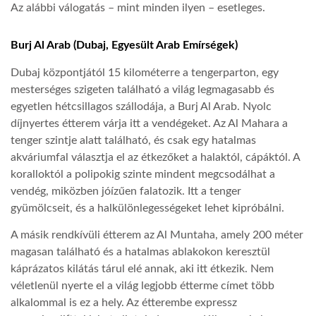
Az alábbi válogatás – mint minden ilyen – esetleges.
TROPICALMAGAZIN
Burj Al Arab (Dubaj, Egyesült Arab Emírségek)
Dubaj központjától 15 kilométerre a tengerparton, egy
GLOBOTV
mesterséges szigeten található a világ legmagasabb és
egyetlen hétcsillagos szállodája, a Burj Al Arab. Nyolc
AFRIKA TUDÁSTÁR
díjnyertes étterem várja itt a vendégeket. Az Al Mahara a
tenger szintje alatt található, és csak egy hatalmas
akváriumfal választja el az étkezőket a halaktól, cápáktól. A
A NAP SZÉPE
koralloktól a polipokig szinte mindent megcsodálhat a
vendég, miközben jóízűen falatozik. Itt a tenger
gyümölcseit, és a halkülönlegességeket lehet kipróbálni.
LINKTR.EE
A másik rendkívüli étterem az Al Muntaha, amely 200 méter
magasan található és a hatalmas ablakokon keresztül
GLOBOZSARU
káprázatos kilátás tárul elé annak, aki itt étkezik. Nem
véletlenül nyerte el a világ legjobb étterme címet több
DOBRAVERO.HU
alkalommal is ez a hely. Az étterembe expressz