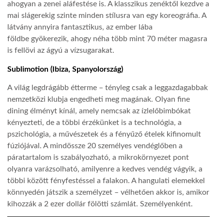
ahogyan a zenei aláfestése is. A klasszikus zenéktől kezdve a
mai slágerekig szinte minden stílusra van egy koreográfia. A
látvány annyira fantasztikus, az ember lába
földbe gyökerezik, ahogy néha több mint 70 méter magasra
is fellövi az ágyú a vízsugarakat.
Sublimotion (Ibiza, Spanyolország)
A világ legdrágább étterme – tényleg csak a leggazdagabbak
nemzetközi klubja engedheti meg magának. Olyan fine
dining élményt kínál, amely nemcsak az ízlelőbimbókat
kényezteti, de a többi érzékünket is a technológia, a
pszichológia, a művészetek és a fényűző ételek kifinomult
fúziójával. A mindössze 20 személyes vendéglőben a
páratartalom is szabályozható, a mikrokörnyezet pont
olyanra varázsolható, amilyenre a kedves vendég vágyik, a
többi között fényfestéssel a falakon. A hangulati elemekkel
könnyedén játszik a személyzet – vélhetően akkor is, amikor
kihozzák a 2 ezer dollár fölötti számlát. Személyenként.