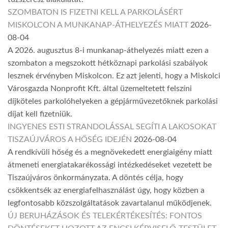
SZOMBATON IS FIZETNI KELL A PARKOLÁSÉRT
MISKOLCON A MUNKANAP-ÁTHELYEZÉS MIATT
2026-
08-04
A 2026. augusztus 8-i munkanap-áthelyezés miatt ezen a
szombaton a megszokott hétköznapi parkolási szabályok
lesznek érvényben Miskolcon. Ez azt jelenti, hogy a Miskolci
Városgazda Nonprofit Kft. által üzemeltetett felszíni
díjköteles parkolóhelyeken a gépjárművezetőknek parkolási
díjat kell fizetniük.
INGYENES ESTI STRANDOLÁSSAL SEGÍTI A LAKOSOKAT
TISZAÚJVÁROS A HŐSÉG IDEJÉN
2026-08-04
A rendkívüli hőség és a megnövekedett energiaigény miatt
átmeneti energiatakarékossági intézkedéseket vezetett be
Tiszaújváros önkormányzata. A döntés célja, hogy
csökkentsék az energiafelhasználást úgy, hogy közben a
legfontosabb közszolgáltatások zavartalanul működjenek.
ÚJ BERUHÁZÁSOK ÉS TELEKÉRTÉKESÍTÉS: FONTOS