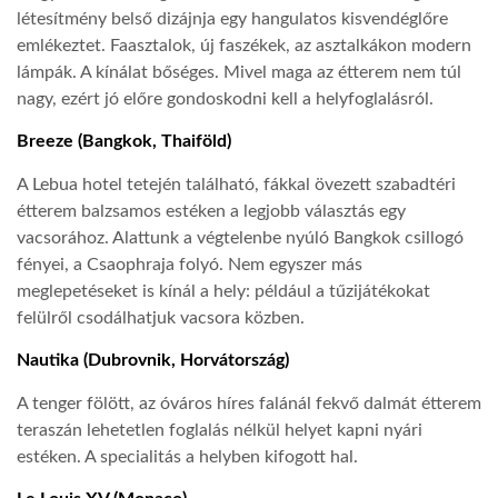
létesítmény belső dizájnja egy hangulatos kisvendéglőre
emlékeztet. Faasztalok, új faszékek, az asztalkákon modern
lámpák. A kínálat bőséges. Mivel maga az étterem nem túl
nagy, ezért jó előre gondoskodni kell a helyfoglalásról.
Breeze (Bangkok, Thaiföld)
A Lebua hotel tetején található, fákkal övezett szabadtéri
étterem balzsamos estéken a legjobb választás egy
vacsorához. Alattunk a végtelenbe nyúló Bangkok csillogó
fényei, a Csaophraja folyó. Nem egyszer más
meglepetéseket is kínál a hely: például a tűzijátékokat
felülről csodálhatjuk vacsora közben.
Nautika (Dubrovnik, Horvátország)
A tenger fölött, az óváros híres falánál fekvő dalmát étterem
teraszán lehetetlen foglalás nélkül helyet kapni nyári
estéken. A specialitás a helyben kifogott hal.