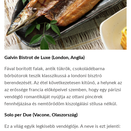
Galvin Bistrot de Luxe (London, Anglia)
Fával borított falak, antik tükrök, csokoládébarna
bőrbútorok teszik klasszikussá a londoni bisztró
berendezését. Az étel következetesen kitűnő, a helynek az
az erőssége francia előképeivel szemben, hogy egy párizsi
vendéglő romantikáját nyújtja az ottani pincérek
fennhéjázása és nemtörődöm kiszolgálási stílusa nélkül.
Solo per Due (Vacone, Olaszország)
Ez a világ egyik legkisebb vendéglője. A neve is ezt jelenti: