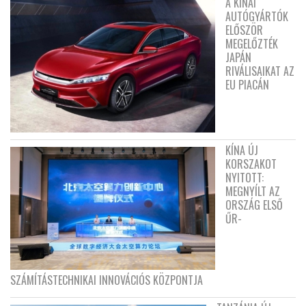
A KÍNAI
AUTÓGYÁRTÓK
ELŐSZÖR
MEGELŐZTÉK
JAPÁN
RIVÁLISAIKAT AZ
EU PIACÁN
KÍNA ÚJ
KORSZAKOT
NYITOTT:
MEGNYÍLT AZ
ORSZÁG ELSŐ
ŰR-
SZÁMÍTÁSTECHNIKAI INNOVÁCIÓS KÖZPONTJA