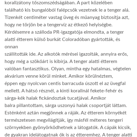
korallzátony tőszomszédságában. A part közelében
található kis bungalóból falépcsők vezetnek le a tenger alá.
Tizenkét centiméter vastag üveg és műanyag biztosítja azt,
hogy ne törjön be a tengervíz az étkező helyiségbe.
Kérdésemre a szálloda PR-igazgatója elmondta, a tenger
alatti étterem külső burkát Coloradóban gyártották, és
onnan
szállították ide. Az alkotók mérései igazolták, annyira erős,
hogy még a szökőárt is kibírja. A tenger alatti étterem
valóban fantasztikus. Olyan, mintha egy hatalmas, végtelen
akvárium venne körül minket. Amikor körülnéztem,
éppen egy nyolcvan centis barracuda úszott el az üvegfal
mellett. A hátsó résznél, a kinti korallnál fekete-fehér és
sárga-kék halak fickándoztak tucatjával. Amikor
balra pillantottam, sárga uszonyú halak csoportját láttam.
Esténként aztán megjönnek a ráják. Az étterem környékét
természetesen megvilágítják, így másfél méteres tengeri
szörnyekben gyönyörködhetnek a látogatók. A cápák kicsik,
de gyakran idelátogatnak ők is az étteremhez. A tenger alatti