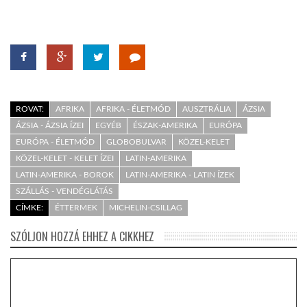
ROVAT:
AFRIKA
AFRIKA - ÉLETMÓD
AUSZTRÁLIA
ÁZSIA
ÁZSIA - ÁZSIA ÍZEI
EGYÉB
ÉSZAK-AMERIKA
EURÓPA
EURÓPA - ÉLETMÓD
GLOBOBULVAR
KÖZEL-KELET
KÖZEL-KELET - KELET ÍZEI
LATIN-AMERIKA
LATIN-AMERIKA - BOROK
LATIN-AMERIKA - LATIN ÍZEK
SZÁLLÁS - VENDÉGLÁTÁS
CÍMKE:
ÉTTERMEK
MICHELIN-CSILLAG
SZÓLJON HOZZÁ EHHEZ A CIKKHEZ