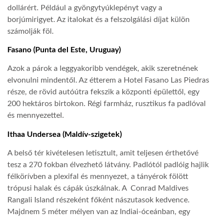
dollárért. Például a gyöngytyúklepényt vagy a
borjúmirigyet. Az italokat és a felszolgálási díjat külön
számolják föl.
Fasano (Punta del Este, Uruguay)
Azok a párok a leggyakoribb vendégek, akik szeretnének
elvonulni mindentől. Az étterem a Hotel Fasano Las Piedras
része, de rövid autóútra fekszik a központi épülettől, egy
200 hektáros birtokon. Régi farmház, rusztikus fa padlóval
és mennyezettel.
Ithaa Undersea (Maldív-szigetek)
A belső tér kivételesen letisztult, amit teljesen érthetővé
tesz a 270 fokban élvezhető látvány. Padlótól padlóig hajlik
félkörívben a plexifal és mennyezet, a tányérok fölött
trópusi halak és cápák úszkálnak. A Conrad Maldives
Rangali Island részeként főként nászutasok kedvence.
Majdnem 5 méter mélyen van az Indiai-óceánban, egy