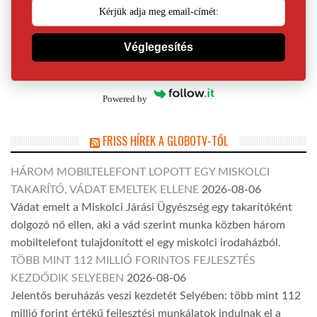
Véglegesítés
Powered by
FRISS HÍREK A GLOBOTV-TŐL
HÁROM MOBILTELEFONT LOPOTT EGY MISKOLCI
TAKARÍTÓ, VÁDAT EMELTEK ELLENE
2026-08-06
Vádat emelt a Miskolci Járási Ügyészség egy takarítóként
dolgozó nő ellen, aki a vád szerint munka közben három
mobiltelefont tulajdonított el egy miskolci irodaházból.
TÖBB MINT 112 MILLIÓ FORINTOS FEJLESZTÉS
KEZDŐDIK SELYEBEN
2026-08-06
Jelentős beruházás veszi kezdetét Selyében: több mint 112
millió forint értékű fejlesztési munkálatok indulnak el a