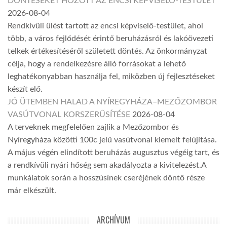
DÖNTÉSEKET HOZOTT AZ ENCSI KÉPVISELŐ-TESTÜLET
2026-08-04
Rendkívüli ülést tartott az encsi képviselő-testület, ahol
több, a város fejlődését érintő beruházásról és lakóövezeti
telkek értékesítéséről született döntés. Az önkormányzat
célja, hogy a rendelkezésre álló forrásokat a lehető
leghatékonyabban használja fel, miközben új fejlesztéseket
készít elő.
JÓ ÜTEMBEN HALAD A NYÍREGYHÁZA–MEZŐZOMBOR
VASÚTVONAL KORSZERŰSÍTÉSE
2026-08-04
A terveknek megfelelően zajlik a Mezőzombor és
Nyíregyháza közötti 100c jelű vasútvonal kiemelt felújítása.
A május végén elindított beruházás augusztus végéig tart, és
a rendkívüli nyári hőség sem akadályozta a kivitelezést.A
munkálatok során a hosszúsínek cseréjének döntő része
már elkészült.
ARCHÍVUM