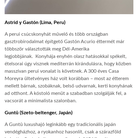
Astrid y Gastón (Lima, Peru)
A perui csúcskonyhát művelő és több országban
gasztrobirodalmat építgető Gastón Acurio éttermét már
többször választották meg Dél-Amerika
legjobbjának. Konyhája enyhén olasz hatásokkal spékelt,
ételsorai úgy visznek mediterrán kirándulásra, hogy közben
masszívan perui vonalat is követnek. A 300 éves Casa
Moreyra ültetvényes ház volt korábban – most az étterem
mellett bárnak, szobáknak, belső udvarnak, kerti konyhának
ad otthont. A kóstoló menüt a szabadban szolgálják fel, a
vacsorát a minimalista szalonban.
Guntû (Szeto-beltenger, Japán)
A Guntû luxushajó leginkább egy tradicionális japán
vendégházhoz, a ryokanhoz hasonlít, csak a szárazföld