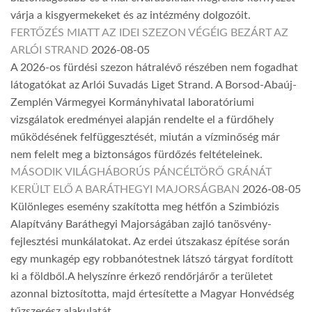
várja a kisgyermekeket és az intézmény dolgozóit.
FERTŐZÉS MIATT AZ IDEI SZEZON VÉGÉIG BEZÁRT AZ
ARLÓI STRAND
2026-08-05
A 2026-os fürdési szezon hátralévő részében nem fogadhat
látogatókat az Arlói Suvadás Liget Strand. A Borsod-Abaúj-
Zemplén Vármegyei Kormányhivatal laboratóriumi
vizsgálatok eredményei alapján rendelte el a fürdőhely
működésének felfüggesztését, miután a vízminőség már
nem felelt meg a biztonságos fürdőzés feltételeinek.
MÁSODIK VILÁGHÁBORÚS PÁNCÉLTÖRŐ GRÁNÁT
KERÜLT ELŐ A BARÁTHEGYI MAJORSÁGBAN
2026-08-05
Különleges esemény szakította meg hétfőn a Szimbiózis
Alapítvány Baráthegyi Majorságában zajló tanösvény-
fejlesztési munkálatokat. Az erdei útszakasz építése során
egy munkagép egy robbanótestnek látszó tárgyat fordított
ki a földből.A helyszínre érkező rendőrjárőr a területet
azonnal biztosította, majd értesítette a Magyar Honvédség
tűzszerész alakulatát.