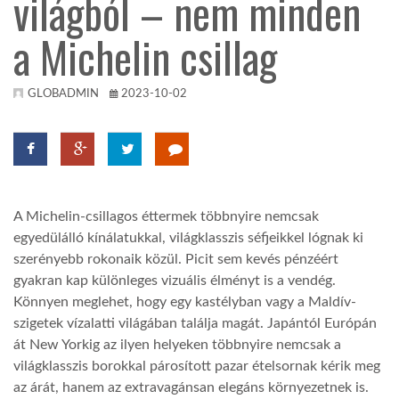
világból – nem minden
a Michelin csillag
KÖZEL-KELET
AUSZTRÁLIA
GLOBADMIN
2023-10-02
A VILÁG ITTHON
MÉDIA
A Michelin-csillagos éttermek többnyire nemcsak
egyedülálló kínálatukkal, világklasszis séfjeikkel lógnak ki
szerényebb rokonaik közül. Picit sem kevés pénzéért
gyakran kap különleges vizuális élményt is a vendég.
Könnyen meglehet, hogy egy kastélyban vagy a Maldív-
szigetek vízalatti világában találja magát. Japántól Európán
GLOBOTV BP
át New Yorkig az ilyen helyeken többnyire nemcsak a
világklasszis borokkal párosított pazar ételsornak kérik meg
HÍR3D
az árát, hanem az extravagánsan elegáns környezetnek is.