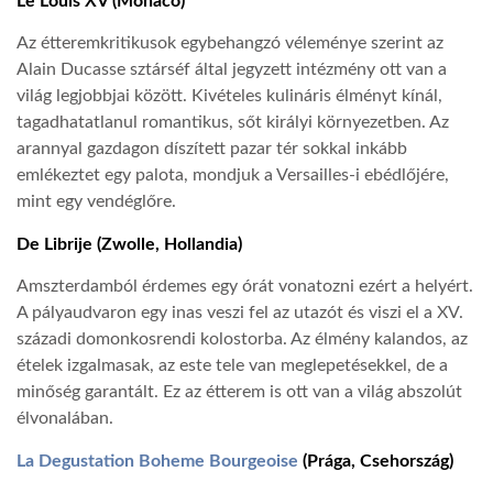
Le Louis XV (Monaco)
Az étteremkritikusok egybehangzó véleménye szerint az
Alain Ducasse sztárséf által jegyzett intézmény ott van a
világ legjobbjai között. Kivételes kulináris élményt kínál,
tagadhatatlanul romantikus, sőt királyi környezetben. Az
arannyal gazdagon díszített pazar tér sokkal inkább
emlékeztet egy palota, mondjuk a Versailles-i ebédlőjére,
mint egy vendéglőre.
De Librije (Zwolle, Hollandia)
Amszterdamból érdemes egy órát vonatozni ezért a helyért.
A pályaudvaron egy inas veszi fel az utazót és viszi el a XV.
századi domonkosrendi kolostorba. Az élmény kalandos, az
ételek izgalmasak, az este tele van meglepetésekkel, de a
minőség garantált. Ez az étterem is ott van a világ abszolút
élvonalában.
La Degustation Boheme Bourgeoise
(Prága, Csehország)