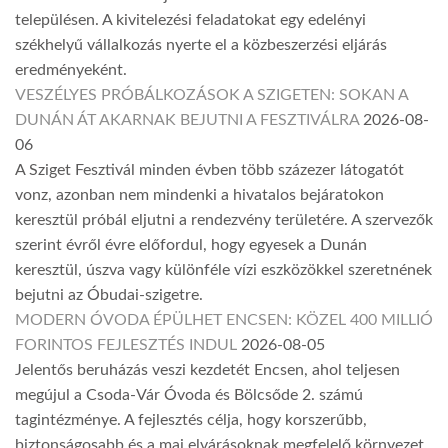
településen. A kivitelezési feladatokat egy edelényi
székhelyű vállalkozás nyerte el a közbeszerzési eljárás
eredményeként.
VESZÉLYES PRÓBÁLKOZÁSOK A SZIGETEN: SOKAN A
DUNÁN ÁT AKARNAK BEJUTNI A FESZTIVÁLRA
2026-08-
06
A Sziget Fesztivál minden évben több százezer látogatót
vonz, azonban nem mindenki a hivatalos bejáratokon
keresztül próbál eljutni a rendezvény területére. A szervezők
szerint évről évre előfordul, hogy egyesek a Dunán
keresztül, úszva vagy különféle vízi eszközökkel szeretnének
bejutni az Óbudai-szigetre.
MODERN ÓVODA ÉPÜLHET ENCSEN: KÖZEL 400 MILLIÓ
FORINTOS FEJLESZTÉS INDUL
2026-08-05
Jelentős beruházás veszi kezdetét Encsen, ahol teljesen
megújul a Csoda-Vár Óvoda és Bölcsőde 2. számú
tagintézménye. A fejlesztés célja, hogy korszerűbb,
biztonságosabb és a mai elvárásoknak megfelelő környezet