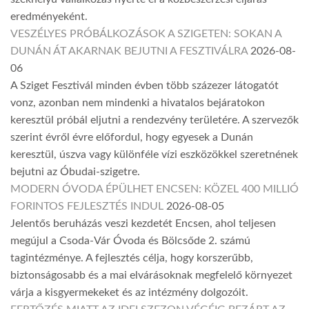
eredményeként.
VESZÉLYES PRÓBÁLKOZÁSOK A SZIGETEN: SOKAN A
DUNÁN ÁT AKARNAK BEJUTNI A FESZTIVÁLRA
2026-08-
06
A Sziget Fesztivál minden évben több százezer látogatót
vonz, azonban nem mindenki a hivatalos bejáratokon
keresztül próbál eljutni a rendezvény területére. A szervezők
szerint évről évre előfordul, hogy egyesek a Dunán
keresztül, úszva vagy különféle vízi eszközökkel szeretnének
bejutni az Óbudai-szigetre.
MODERN ÓVODA ÉPÜLHET ENCSEN: KÖZEL 400 MILLIÓ
FORINTOS FEJLESZTÉS INDUL
2026-08-05
Jelentős beruházás veszi kezdetét Encsen, ahol teljesen
megújul a Csoda-Vár Óvoda és Bölcsőde 2. számú
tagintézménye. A fejlesztés célja, hogy korszerűbb,
biztonságosabb és a mai elvárásoknak megfelelő környezet
várja a kisgyermekeket és az intézmény dolgozóit.