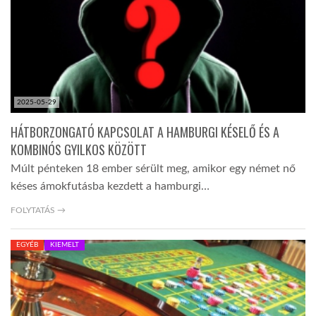
LATIMO.HU
GLOBOBOOK
2025-05-29
HÁTBORZONGATÓ KAPCSOLAT A HAMBURGI KÉSELŐ ÉS A
KOMBINÓS GYILKOS KÖZÖTT
Múlt pénteken 18 ember sérült meg, amikor egy német nő
késes ámokfutásba kezdett a hamburgi…
FOLYTATÁS →
EGYÉB
KIEMELT