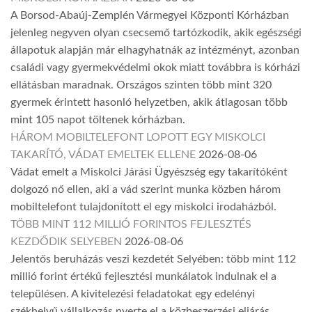
A Borsod-Abaúj-Zemplén Vármegyei Központi Kórházban
jelenleg negyven olyan csecsemő tartózkodik, akik egészségi
állapotuk alapján már elhagyhatnák az intézményt, azonban
családi vagy gyermekvédelmi okok miatt továbbra is kórházi
ellátásban maradnak. Országos szinten több mint 320
gyermek érintett hasonló helyzetben, akik átlagosan több
mint 105 napot töltenek kórházban.
HÁROM MOBILTELEFONT LOPOTT EGY MISKOLCI
TAKARÍTÓ, VÁDAT EMELTEK ELLENE
2026-08-06
Vádat emelt a Miskolci Járási Ügyészség egy takarítóként
dolgozó nő ellen, aki a vád szerint munka közben három
mobiltelefont tulajdonított el egy miskolci irodaházból.
TÖBB MINT 112 MILLIÓ FORINTOS FEJLESZTÉS
KEZDŐDIK SELYEBEN
2026-08-06
Jelentős beruházás veszi kezdetét Selyében: több mint 112
millió forint értékű fejlesztési munkálatok indulnak el a
településen. A kivitelezési feladatokat egy edelényi
székhelyű vállalkozás nyerte el a közbeszerzési eljárás