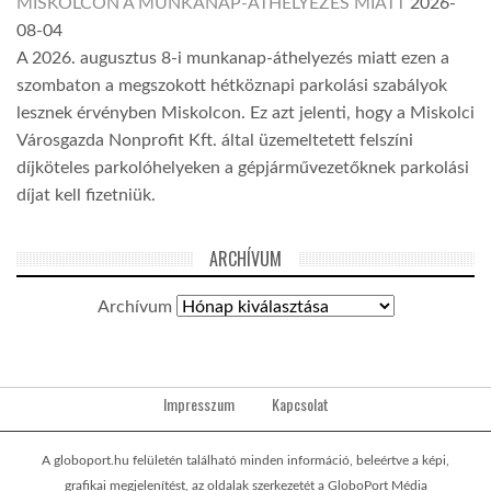
MISKOLCON A MUNKANAP-ÁTHELYEZÉS MIATT
2026-
08-04
A 2026. augusztus 8-i munkanap-áthelyezés miatt ezen a
szombaton a megszokott hétköznapi parkolási szabályok
lesznek érvényben Miskolcon. Ez azt jelenti, hogy a Miskolci
Városgazda Nonprofit Kft. által üzemeltetett felszíni
díjköteles parkolóhelyeken a gépjárművezetőknek parkolási
díjat kell fizetniük.
ARCHÍVUM
Archívum
Impresszum
Kapcsolat
A globoport.hu felületén található minden információ, beleértve a képi,
grafikai megjelenítést, az oldalak szerkezetét a GloboPort Média