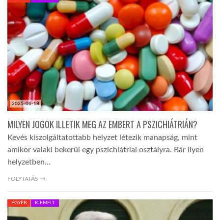
KÖZEL-KELET
AUSZTRÁLIA
A VILÁG ITTHON
2025-06-18
MÉDIA
MILYEN JOGOK ILLETIK MEG AZ EMBERT A PSZICHIÁTRIÁN?
Kevés kiszolgáltatottabb helyzet létezik manapság, mint
amikor valaki bekerül egy pszichiátriai osztályra. Bár ilyen
helyzetben…
GLOBOTV BP
FOLYTATÁS →
EGYÉB
KIEMELT
HÍR3D