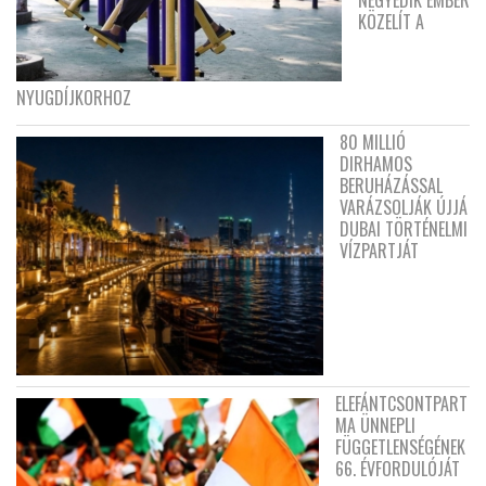
NEGYEDIK EMBER
KÖZELÍT A
NYUGDÍJKORHOZ
80 MILLIÓ
DIRHAMOS
BERUHÁZÁSSAL
VARÁZSOLJÁK ÚJJÁ
DUBAI TÖRTÉNELMI
VÍZPARTJÁT
ELEFÁNTCSONTPART
MA ÜNNEPLI
FÜGGETLENSÉGÉNEK
66. ÉVFORDULÓJÁT