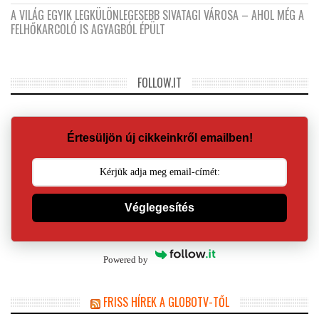
A VILÁG EGYIK LEGKÜLÖNLEGESEBB SIVATAGI VÁROSA – AHOL MÉG A
FELHŐKARCOLÓ IS AGYAGBÓL ÉPÜLT
FOLLOW.IT
Értesüljön új cikkeinkről emailben!
Véglegesítés
Powered by
FRISS HÍREK A GLOBOTV-TŐL