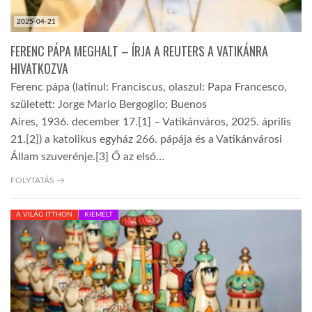
2025-04-21
FERENC PÁPA MEGHALT – ÍRJA A REUTERS A VATIKÁNRA
HIVATKOZVA
Ferenc pápa (latinul: Franciscus, olaszul: Papa Francesco,
született: Jorge Mario Bergoglio; Buenos
Aires, 1936. december 17.[1] – Vatikánváros, 2025. április
21.[2]) a katolikus egyház 266. pápája és a Vatikánvárosi
Állam szuverénje.[3] Ő az első…
FOLYTATÁS →
A VILÁG ITTHON
KIEMELT