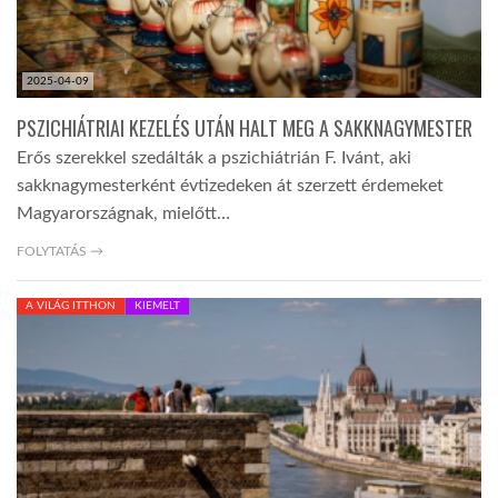
2025-04-09
PSZICHIÁTRIAI KEZELÉS UTÁN HALT MEG A SAKKNAGYMESTER
Erős szerekkel szedálták a pszichiátrián F. Ivánt, aki
sakknagymesterként évtizedeken át szerzett érdemeket
Magyarországnak, mielőtt…
FOLYTATÁS →
A VILÁG ITTHON
KIEMELT