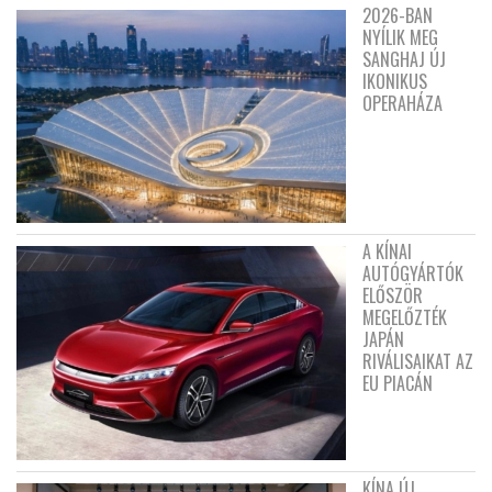
2026-BAN
NYÍLIK MEG
SANGHAJ ÚJ
IKONIKUS
OPERAHÁZA
A KÍNAI
AUTÓGYÁRTÓK
ELŐSZÖR
MEGELŐZTÉK
JAPÁN
RIVÁLISAIKAT AZ
EU PIACÁN
KÍNA ÚJ