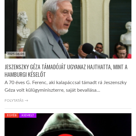
TROPICALMAGAZIN
GLOBOTV
AFRIKA TUDÁSTÁR
2025-06-05
JESZENSZKY GÉZA TÁMADÓJÁT UGYANAZ HAJTHATTA, MINT A
A NAP SZÉPE
HAMBURGI KÉSELŐT
A 70 éves G. Ferenc, aki kalapáccsal támadt rá Jeszenszky
Géza volt külügyminiszterre, saját bevallása…
LINKTR.EE
FOLYTATÁS →
GLOBOZSARU
EGYÉB
KIEMELT
DOBRAVERO.HU