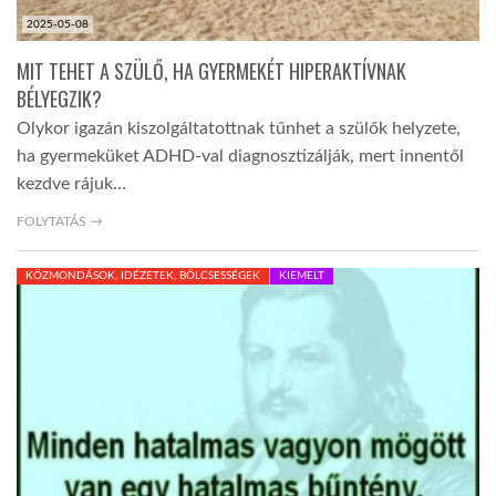
2025-05-08
MIT TEHET A SZÜLŐ, HA GYERMEKÉT HIPERAKTÍVNAK
BÉLYEGZIK?
Olykor igazán kiszolgáltatottnak tűnhet a szülők helyzete,
ha gyermeküket ADHD-val diagnosztizálják, mert innentől
kezdve rájuk…
FOLYTATÁS →
KÖZMONDÁSOK, IDÉZETEK, BÖLCSESSÉGEK
KIEMELT