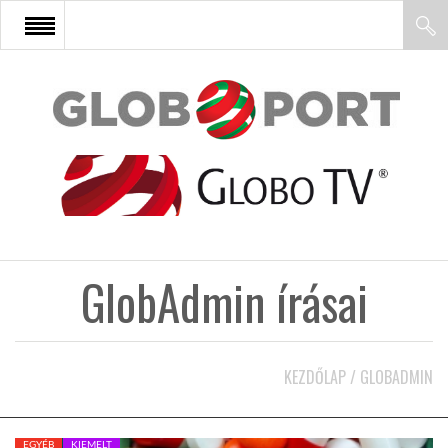
FŐOLDAL
AFRIKA
EURÓPA
GlobAdmin írásai
ÁZSIA
ÉSZAK-AMERIKA
KEZDŐLAP
/
GLOBADMIN
LATIN-AMERIKA
EGYÉB
KIEMELT