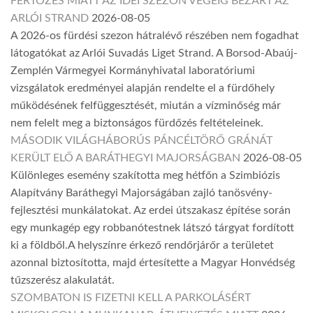
FERTŐZÉS MIATT AZ IDEI SZEZON VÉGÉIG BEZÁRT AZ
ARLÓI STRAND
2026-08-05
A 2026-os fürdési szezon hátralévő részében nem fogadhat
látogatókat az Arlói Suvadás Liget Strand. A Borsod-Abaúj-
Zemplén Vármegyei Kormányhivatal laboratóriumi
vizsgálatok eredményei alapján rendelte el a fürdőhely
működésének felfüggesztését, miután a vízminőség már
nem felelt meg a biztonságos fürdőzés feltételeinek.
MÁSODIK VILÁGHÁBORÚS PÁNCÉLTÖRŐ GRÁNÁT
KERÜLT ELŐ A BARÁTHEGYI MAJORSÁGBAN
2026-08-05
Különleges esemény szakította meg hétfőn a Szimbiózis
Alapítvány Baráthegyi Majorságában zajló tanösvény-
fejlesztési munkálatokat. Az erdei útszakasz építése során
egy munkagép egy robbanótestnek látszó tárgyat fordított
ki a földből.A helyszínre érkező rendőrjárőr a területet
azonnal biztosította, majd értesítette a Magyar Honvédség
tűzszerész alakulatát.
SZOMBATON IS FIZETNI KELL A PARKOLÁSÉRT