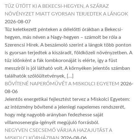
TŰZ ÜTÖTT KI A BEKECSI-HEGYEN, A SZÁRAZ
NÖVÉNYZET MIATT GYORSAN TERJEDTEK A LÁNGOK
2026-08-07
Tűz keletkezett pénteken a délelőtti órákban a Bekecsi-
hegyen, más néven a Nagy-hegyen – számolt be róla a
Szerencsi Hírek. A beszámoló szerint a lángok több ponton
is gyorsan terjedtek a kiszáradt, földközeli növényzetben. A
tűz időnként a fák lombkoronáját is elérte, így a füst
messziről is jól látható volt. A környéken jelentős számban
találhatók szőlőültetvények, […]
BŐVÍTENÉ NAPERŐMŰVÉT A MISKOLCI EGYETEM
2026-
08-06
Jelentős energetikai fejlesztést tervez a Miskolci Egyetem:
az intézmény bővítené a jelenlegi napelemes rendszerét,
hogy még nagyobb arányban fedezhesse saját
villamosenergia-igényét megújuló forrásból.
NEGYVEN CSECSEMŐ VÁRJA A HAZAJUTÁST A
MISKOLCI KÓRHÁZBAN
2026-08-06