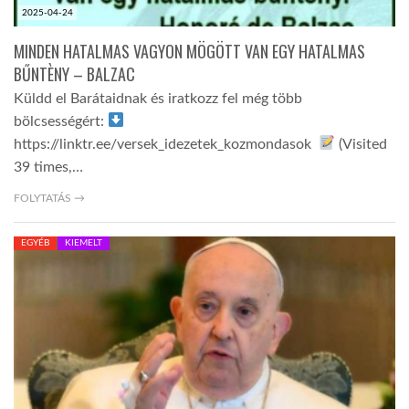
2025-04-24
MINDEN HATALMAS VAGYON MÖGÖTT VAN EGY HATALMAS
BŰNTÈNY – BALZAC
Küldd el Barátaidnak és iratkozz fel még több
bölcsességért:
https://linktr.ee/versek_idezetek_kozmondasok
(Visited
39 times,…
FOLYTATÁS →
EGYÉB
KIEMELT