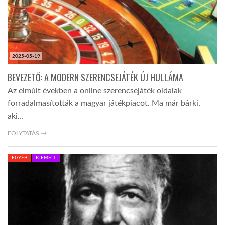
2025-05-19
BEVEZETŐ: A MODERN SZERENCSEJÁTÉK ÚJ HULLÁMA
Az elmúlt években a online szerencsejáték oldalak
forradalmasították a magyar játékpiacot. Ma már bárki,
aki…
FOLYTATÁS →
EGYÉB
KIEMELT