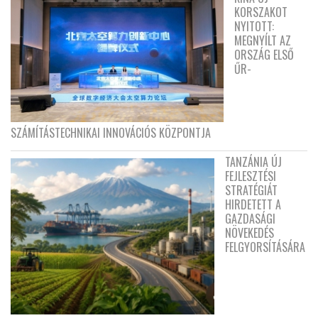
KORSZAKOT
NYITOTT:
MEGNYÍLT AZ
ORSZÁG ELSŐ
ŰR-
SZÁMÍTÁSTECHNIKAI INNOVÁCIÓS KÖZPONTJA
TANZÁNIA ÚJ
FEJLESZTÉSI
STRATÉGIÁT
HIRDETETT A
GAZDASÁGI
NÖVEKEDÉS
FELGYORSÍTÁSÁRA