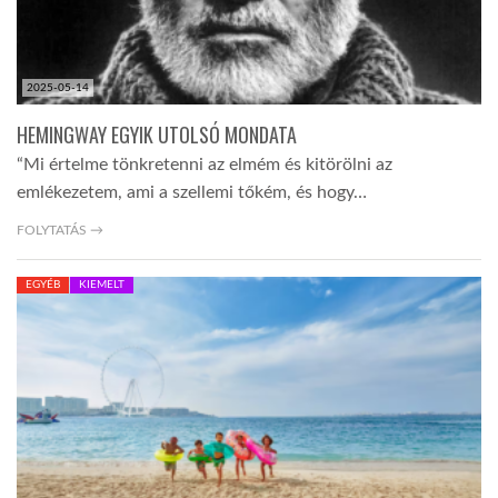
2025-05-14
HEMINGWAY EGYIK UTOLSÓ MONDATA
“Mi értelme tönkretenni az elmém és kitörölni az
emlékezetem, ami a szellemi tőkém, és hogy…
FOLYTATÁS →
EGYÉB
KIEMELT