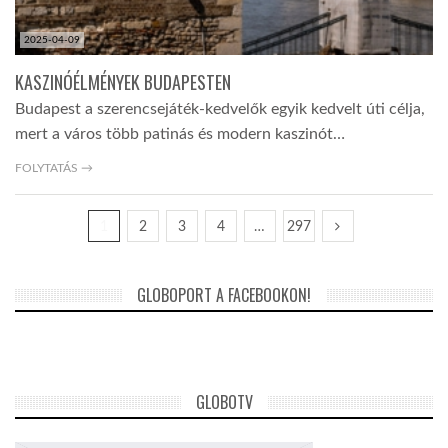
2025-04-09
KASZINÓÉLMÉNYEK BUDAPESTEN
Budapest a szerencsejáték-kedvelők egyik kedvelt úti célja,
mert a város több patinás és modern kaszinót…
FOLYTATÁS →
1
2
3
4
…
297
GLOBOPORT A FACEBOOKON!
GLOBOTV