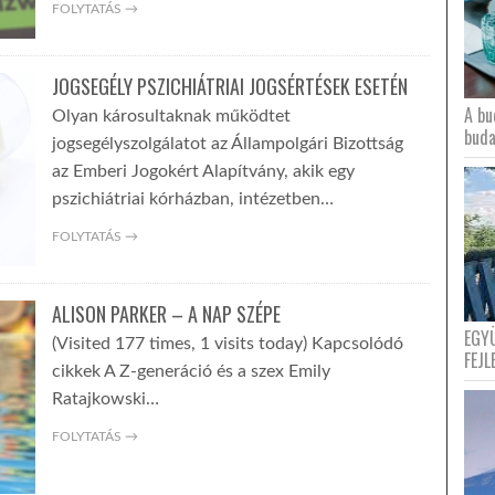
FOLYTATÁS →
JOGSEGÉLY PSZICHIÁTRIAI JOGSÉRTÉSEK ESETÉN
A bu
Olyan károsultaknak működtet
buda
jogsegélyszolgálatot az Állampolgári Bizottság
az Emberi Jogokért Alapítvány, akik egy
pszichiátriai kórházban, intézetben…
FOLYTATÁS →
ALISON PARKER – A NAP SZÉPE
EGY
(Visited 177 times, 1 visits today) Kapcsolódó
FEJL
cikkek A Z-generáció és a szex Emily
Ratajkowski…
FOLYTATÁS →