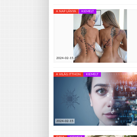
A NAP LÁNYA
KIEMELT
2024-02-15
A VILÁG ITTHON
KIEMELT
2024-02-15