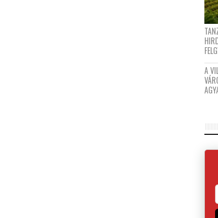
TANZ
HIR
FEL
A VI
VÁR
AGY