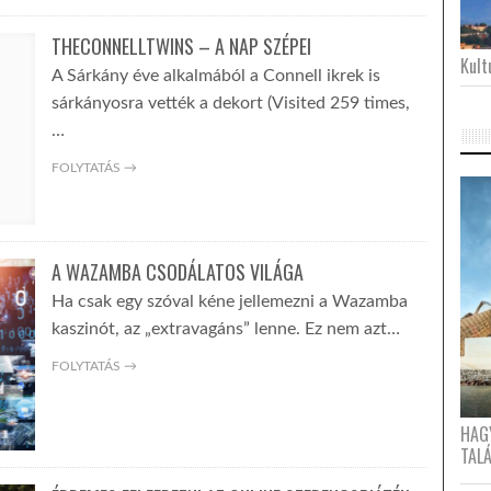
THECONNELLTWINS – A NAP SZÉPEI
Kultu
A Sárkány éve alkalmából a Connell ikrek is
sárkányosra vették a dekort (Visited 259 times,
…
FOLYTATÁS →
A WAZAMBA CSODÁLATOS VILÁGA
Ha csak egy szóval kéne jellemezni a Wazamba
kaszinót, az „extravagáns” lenne. Ez nem azt…
FOLYTATÁS →
HAG
TAL