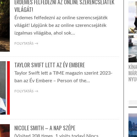
ÉRDEMES FELFEDEZNI AZ ONLINE SZERENCSEJÁTÉK
VILÁGÁT!
Érdemes felfedezni az online szerencsejáték
világát! Lépjünk be az online szerencsejáték
izgalmas világába, ahol sok…
FOLYTATÁS →
TAYLOR SWIFT LETT AZ ÉV EMBERE
KÍN
MÁR
Taylor Swift lett a TIME magazin szerint 2023-
NYU
ban az Év Embere – Person of the…
FOLYTATÁS →
NICOLE SMITH – A NAP SZÉPE
(Visited 208 times, 1 visits today) Nincs