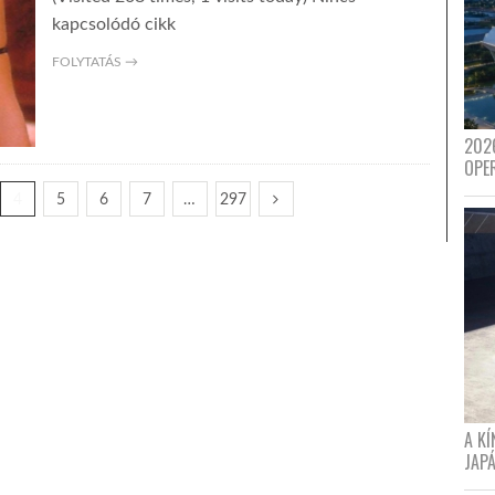
kapcsolódó cikk
FOLYTATÁS →
202
OPE
4
5
6
7
…
297
A K
JAPÁ