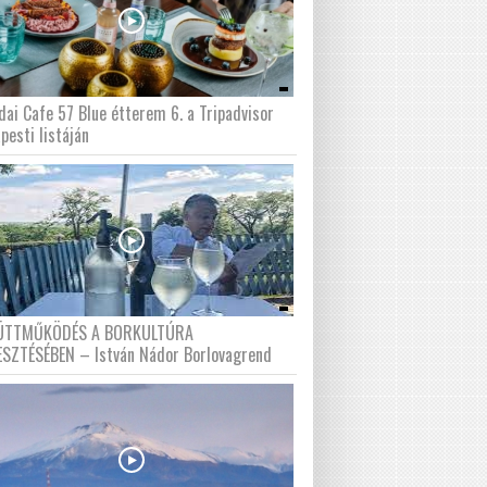
dai Cafe 57 Blue étterem 6. a Tripadvisor
pesti listáján
ÜTTMŰKÖDÉS A BORKULTÚRA
ESZTÉSÉBEN – István Nádor Borlovagrend