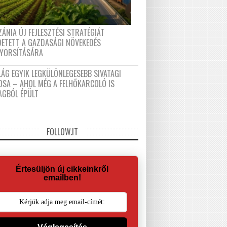
ÁNIA ÚJ FEJLESZTÉSI STRATÉGIÁT
DETETT A GAZDASÁGI NÖVEKEDÉS
GYORSÍTÁSÁRA
LÁG EGYIK LEGKÜLÖNLEGESEBB SIVATAGI
OSA – AHOL MÉG A FELHŐKARCOLÓ IS
AGBÓL ÉPÜLT
FOLLOW.IT
Értesüljön új cikkeinkről
emailben!