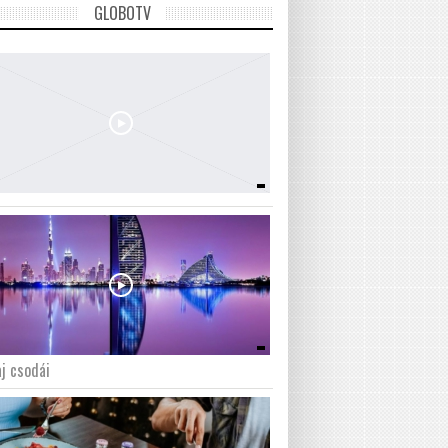
GLOBOTV
j csodái