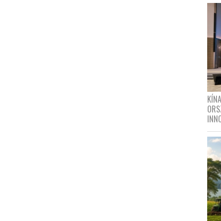
KÍN
ORS
INN