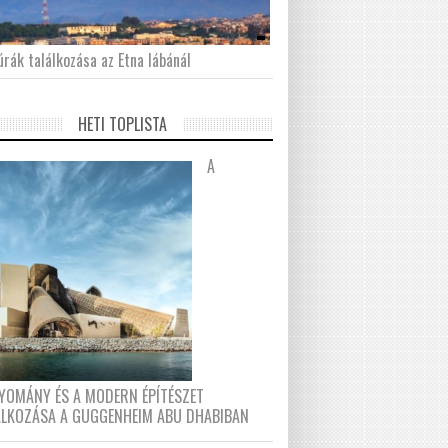
́rák találkozása az Etna lábánál
HETI TOPLISTA
A
YOMÁNY ÉS A MODERN ÉPÍTÉSZET
ÁLKOZÁSA A GUGGENHEIM ABU DHABIBAN