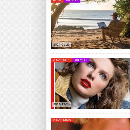
ÁZSIA
KIEMELT
2024-01-23
A NAP KÉPE
KIEMELT
2023-12-26
A NAP SZÉPE