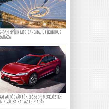
6-BAN NYÍLIK MEG SANGHAJ ÚJ IKONIKUS
RAHÁZA
ÍNAI AUTÓGYÁRTÓK ELŐSZÖR MEGELŐZTÉK
N RIVÁLISAIKAT AZ EU PIACÁN