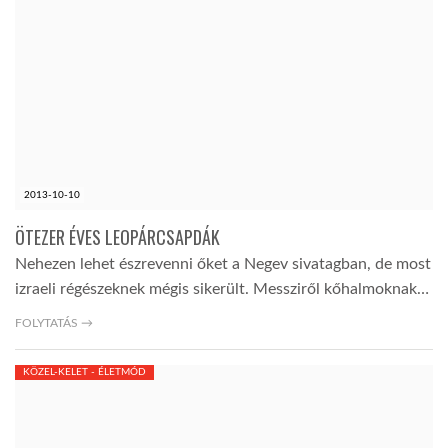
2013-10-10
ÖTEZER ÉVES LEOPÁRCSAPDÁK
Nehezen lehet észrevenni őket a Negev sivatagban, de most
izraeli régészeknek mégis sikerült. Messziről kőhalmoknak…
FOLYTATÁS →
KÖZEL-KELET - ÉLETMÓD