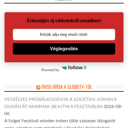
Értesüljön új cikkeinkről emailben!
Véglegesítés
Powered by
FRISS HÍREK A GLOBOTV-TŐL
VESZÉLYES PRÓBÁLKOZÁSOK A SZIGETEN: SOKAN A
DUNÁN ÁT AKARNAK BEJUTNI A FESZTIVÁLRA
2026-08-
06
A Sziget Fesztivál minden évben több százezer látogatót
vonz, azonban nem mindenki a hivatalos bejáratokon