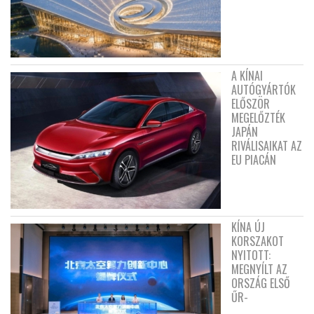
A KÍNAI
AUTÓGYÁRTÓK
ELŐSZÖR
MEGELŐZTÉK
JAPÁN
RIVÁLISAIKAT AZ
EU PIACÁN
KÍNA ÚJ
KORSZAKOT
NYITOTT:
MEGNYÍLT AZ
ORSZÁG ELSŐ
ŰR-