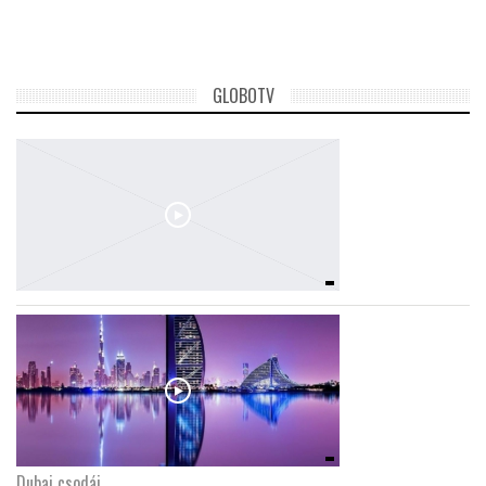
GLOBOTV
Dubaj csodái