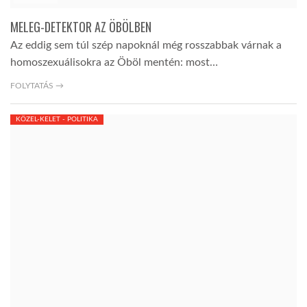
MELEG-DETEKTOR AZ ÖBÖLBEN
Az eddig sem túl szép napoknál még rosszabbak várnak a
homoszexuálisokra az Öböl mentén: most…
FOLYTATÁS →
KÖZEL-KELET - POLITIKA