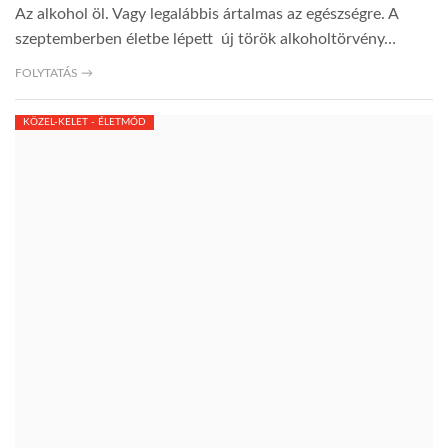
Az alkohol öl. Vagy legalábbis ártalmas az egészségre. A
szeptemberben életbe lépett új török alkoholtörvény…
TROPICALMAGAZIN
FOLYTATÁS →
GLOBOTV
KÖZEL-KELET - ÉLETMÓD
AFRIKA TUDÁSTÁR
A NAP SZÉPE
LINKTR.EE
GLOBOZSARU
DOBRAVERO.HU