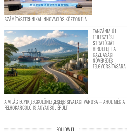
SZÁMÍTÁSTECHNIKAI INNOVÁCIÓS KÖZPONTJA
TANZÁNIA ÚJ
FEJLESZTÉSI
STRATÉGIÁT
HIRDETETT A
GAZDASÁGI
NÖVEKEDÉS
FELGYORSÍTÁSÁRA
A VILÁG EGYIK LEGKÜLÖNLEGESEBB SIVATAGI VÁROSA – AHOL MÉG A
FELHŐKARCOLÓ IS AGYAGBÓL ÉPÜLT
FOLLOW.IT