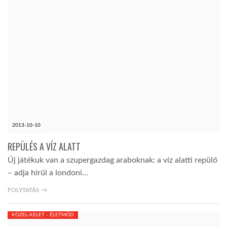
2013-10-10
REPÜLÉS A VÍZ ALATT
Új játékuk van a szupergazdag araboknak: a víz alatti repülő
– adja hírül a londoni…
FOLYTATÁS →
KÖZEL-KELET - ÉLETMÓD