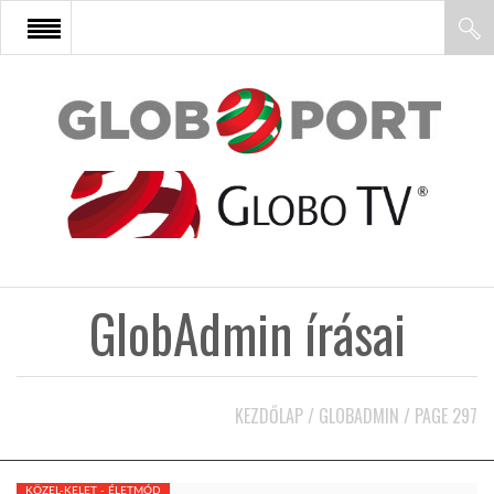
FŐOLDAL
AFRIKA
EURÓPA
GlobAdmin írásai
ÁZSIA
ÉSZAK-AMERIKA
KEZDŐLAP
/
GLOBADMIN
/
PAGE 297
LATIN-AMERIKA
KÖZEL-KELET - ÉLETMÓD