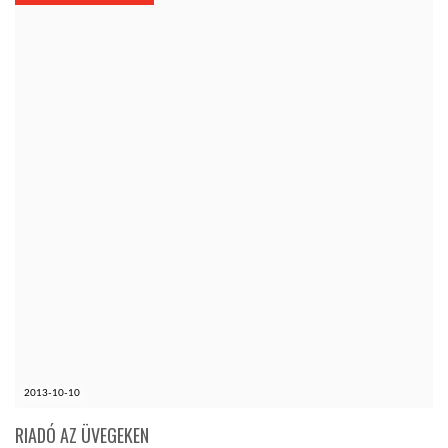
KÖZEL-KELET
AUSZTRÁLIA
A VILÁG ITTHON
MÉDIA
GLOBOTV BP
2013-10-10
HÍR3D
RIADÓ AZ ÜVEGEKEN