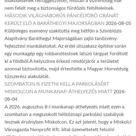
működésének felfüggesztését, miután a vízminőség már
nem felelt meg a biztonságos fürdőzés feltételeinek.
MÁSODIK VILÁGHÁBORÚS PÁNCÉLTÖRŐ GRÁNÁT
KERÜLT ELŐ A BARÁTHEGYI MAJORSÁGBAN
2026-08-05
Különleges esemény szakította meg hétfőn a Szimbiózis
Alapítvány Baráthegyi Majorságában zajló tanösvény-
fejlesztési munkálatokat. Az erdei útszakasz építése során
egy munkagép egy robbanótestnek látszó tárgyat fordított
ki a földből.A helyszínre érkező rendőrjárőr a területet
azonnal biztosította, majd értesítette a Magyar Honvédség
tűzszerész alakulatát.
SZOMBATON IS FIZETNI KELL A PARKOLÁSÉRT
MISKOLCON A MUNKANAP-ÁTHELYEZÉS MIATT
2026-
08-04
A 2026. augusztus 8-i munkanap-áthelyezés miatt ezen a
szombaton a megszokott hétköznapi parkolási szabályok
lesznek érvényben Miskolcon. Ez azt jelenti, hogy a Miskolci
Városgazda Nonprofit Kft. által üzemeltetett felszíni