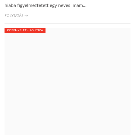
hiába figyelmeztetett egy neves imám…
FOLYTATÁS →
KÖZEL-KELET - POLITIKA