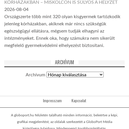
KÓRHÁZAKBAN – MISKOLCON IS SÚLYOS A HELYZET
2026-08-04
Országszerte több mint 320 olyan kisgyermek tartózkodik
jelenleg kórházakban, akiknek már nincs szükségük
egészségügyi ellátásra, mégsem tudják elhagyni az
intézményeket. Ennek oka, hogy számukra nem sikerült
megfelelő gyermekvédelmi elhelyezést biztosítani.
ARCHÍVUM
Archívum
Impresszum
Kapcsolat
A globoport.hu felületén található minden információ, beleértve a képi,
grafikai megjelenítést, az oldalak szerkezetét a GloboPort Média
kizárólagos tulajdona. Mindennemű továbbszolgáltatás,