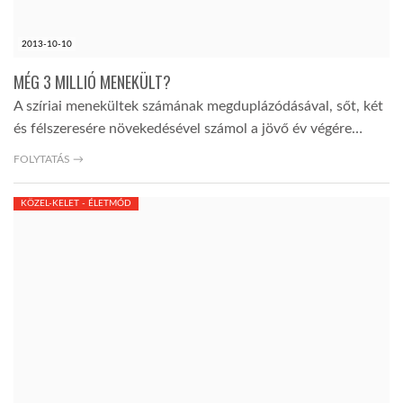
2013-10-10
MÉG 3 MILLIÓ MENEKÜLT?
A szíriai menekültek számának megduplázódásával, sőt, két
és félszeresére növekedésével számol a jövő év végére…
FOLYTATÁS →
KÖZEL-KELET - ÉLETMÓD