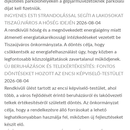
díjköteles parkolóhelyeken a gépjárművezetőknek parkolási
díjat kell fizetniük.
INGYENES ESTI STRANDOLÁSSAL SEGÍTI A LAKOSOKAT
TISZAÚJVÁROS A HŐSÉG IDEJÉN
2026-08-04
A rendkívüli hőség és a megnövekedett energiaigény miatt
átmeneti energiatakarékossági intézkedéseket vezetett be
Tiszaújváros önkormányzata. A döntés célja, hogy
csökkentsék az energiafelhasználást úgy, hogy közben a
legfontosabb közszolgáltatások zavartalanul működjenek.
ÚJ BERUHÁZÁSOK ÉS TELEKÉRTÉKESÍTÉS: FONTOS
DÖNTÉSEKET HOZOTT AZ ENCSI KÉPVISELŐ-TESTÜLET
2026-08-04
Rendkívüli ülést tartott az encsi képviselő-testület, ahol
több, a város fejlődését érintő beruházásról és lakóövezeti
telkek értékesítéséről született döntés. Az önkormányzat
célja, hogy a rendelkezésre álló forrásokat a lehető
leghatékonyabban használja fel, miközben új fejlesztéseket
készít elő.