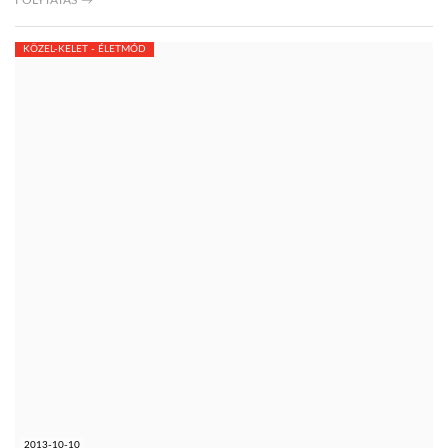
FOLYTATÁS →
KÖZEL-KELET - ÉLETMÓD
2013-10-10