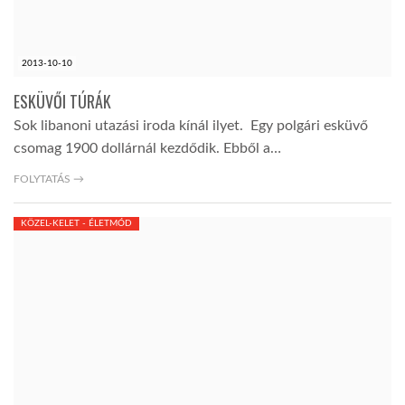
LATIMO.HU
2013-10-10
GLOBOBOOK
ESKÜVŐI TÚRÁK
Sok libanoni utazási iroda kínál ilyet. Egy polgári esküvő
csomag 1900 dollárnál kezdődik. Ebből a…
FOLYTATÁS →
KÖZEL-KELET - ÉLETMÓD