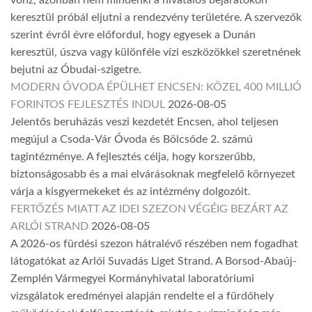
keresztül próbál eljutni a rendezvény területére. A szervezők
szerint évről évre előfordul, hogy egyesek a Dunán
keresztül, úszva vagy különféle vízi eszközökkel szeretnének
bejutni az Óbudai-szigetre.
MODERN ÓVODA ÉPÜLHET ENCSEN: KÖZEL 400 MILLIÓ
FORINTOS FEJLESZTÉS INDUL
2026-08-05
Jelentős beruházás veszi kezdetét Encsen, ahol teljesen
megújul a Csoda-Vár Óvoda és Bölcsőde 2. számú
tagintézménye. A fejlesztés célja, hogy korszerűbb,
biztonságosabb és a mai elvárásoknak megfelelő környezet
várja a kisgyermekeket és az intézmény dolgozóit.
FERTŐZÉS MIATT AZ IDEI SZEZON VÉGÉIG BEZÁRT AZ
ARLÓI STRAND
2026-08-05
A 2026-os fürdési szezon hátralévő részében nem fogadhat
látogatókat az Arlói Suvadás Liget Strand. A Borsod-Abaúj-
Zemplén Vármegyei Kormányhivatal laboratóriumi
vizsgálatok eredményei alapján rendelte el a fürdőhely