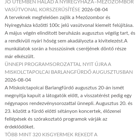
JÓ ÜTEMBEN HALAD A NYÍREGYHÁZA–MEZŐZOMBOR
VASÚTVONAL KORSZERŰSÍTÉSE
2026-08-04
A terveknek megfelelően zajlik a Mezőzombor és
Nyíregyháza közötti 100c jelű vasútvonal kiemelt felújítása.
A május végén elindított beruházás augusztus végéig tart, és
a rendkívüli nyári hőség sem akadályozta a kivitelezést.A
munkálatok során a hosszúsínek cseréjének döntő része
már elkészült.
ÜNNEPI PROGRAMSOROZATTAL NYIT ÚJRA A
MISKOLCTAPOLCAI BARLANGFÜRDŐ AUGUSZTUSBAN
2026-08-04
A Miskolctapolcai Barlangfürdő augusztus 20-án ismét
megnyitja kapuit a látogatók előtt, a visszatérést pedig egy
négynapos rendezvénysorozattal ünnepli. Augusztus 20. és
23. között a fürdő előtti sétányon koncertek, élőzenei
fellépések és szórakoztató programok várják az
érdeklődőket.
TÖBB MINT 320 KISGYERMEK REKEDT A