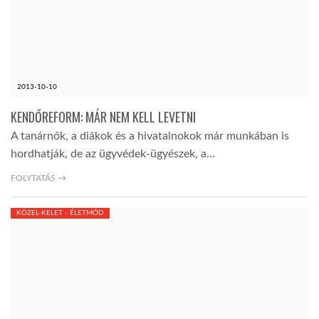
2013-10-10
KENDŐREFORM: MÁR NEM KELL LEVETNI
A tanárnők, a diákok és a hivatalnokok már munkában is
hordhatják, de az ügyvédek-ügyészek, a…
FOLYTATÁS →
KÖZEL-KELET - ÉLETMÓD