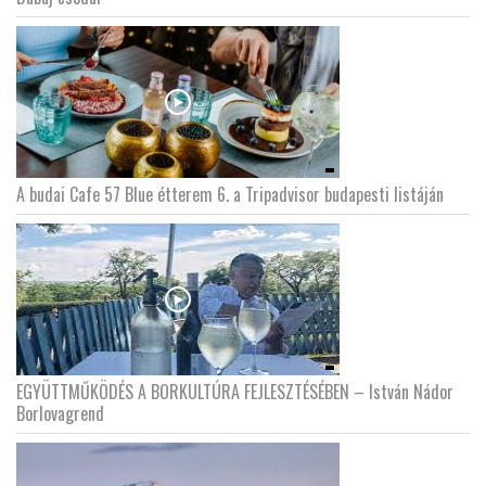
A budai Cafe 57 Blue étterem 6. a Tripadvisor budapesti listáján
EGYÜTTMŰKÖDÉS A BORKULTÚRA FEJLESZTÉSÉBEN – István Nádor
Borlovagrend