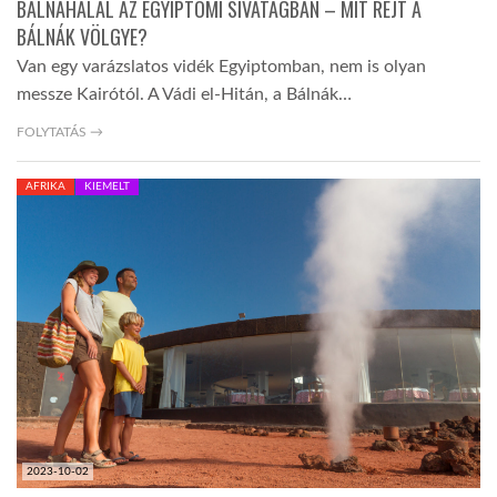
BÁLNAHALÁL AZ EGYIPTOMI SIVATAGBAN – MIT REJT A
BÁLNÁK VÖLGYE?
Van egy varázslatos vidék Egyiptomban, nem is olyan
messze Kairótól. A Vádi el-Hitán, a Bálnák…
FOLYTATÁS →
AFRIKA
KIEMELT
2023-10-02