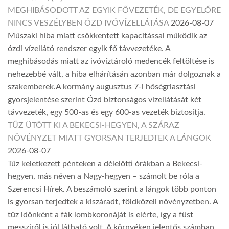
MEGHIBÁSODOTT AZ EGYIK FŐVEZETÉK, DE EGYELŐRE
NINCS VESZÉLYBEN ÓZD IVÓVÍZELLÁTÁSA
2026-08-07
Műszaki hiba miatt csökkentett kapacitással működik az
ózdi vízellátó rendszer egyik fő távvezetéke. A
meghibásodás miatt az ivóvíztároló medencék feltöltése is
nehezebbé vált, a hiba elhárításán azonban már dolgoznak a
szakemberek.A kormány augusztus 7-i hőségriasztási
gyorsjelentése szerint Ózd biztonságos vízellátását két
távvezeték, egy 500-as és egy 600-as vezeték biztosítja.
TŰZ ÜTÖTT KI A BEKECSI-HEGYEN, A SZÁRAZ
NÖVÉNYZET MIATT GYORSAN TERJEDTEK A LÁNGOK
2026-08-07
Tűz keletkezett pénteken a délelőtti órákban a Bekecsi-
hegyen, más néven a Nagy-hegyen – számolt be róla a
Szerencsi Hírek. A beszámoló szerint a lángok több ponton
is gyorsan terjedtek a kiszáradt, földközeli növényzetben. A
tűz időnként a fák lombkoronáját is elérte, így a füst
messziről is jól látható volt. A környéken jelentős számban