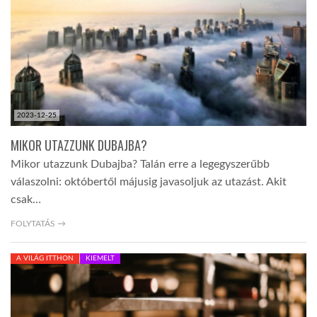
LATIMO.HU
GLOBOBOOK
2023-12-25
MIKOR UTAZZUNK DUBAJBA?
Mikor utazzunk Dubajba? Talán erre a legegyszerűbb
válaszolni: októbertől májusig javasoljuk az utazást. Akit
csak…
FOLYTATÁS →
A VILÁG ITTHON
KIEMELT