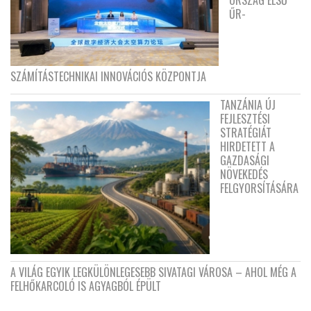
ŰR-
SZÁMÍTÁSTECHNIKAI INNOVÁCIÓS KÖZPONTJA
TANZÁNIA ÚJ
FEJLESZTÉSI
STRATÉGIÁT
HIRDETETT A
GAZDASÁGI
NÖVEKEDÉS
FELGYORSÍTÁSÁRA
A VILÁG EGYIK LEGKÜLÖNLEGESEBB SIVATAGI VÁROSA – AHOL MÉG A
FELHŐKARCOLÓ IS AGYAGBÓL ÉPÜLT