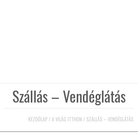
KÖZEL-KELET
AUSZTRÁLIA
A VILÁG ITTHON
MÉDIA
Szállás – Vendéglátás
GLOBOTV BP
KEZDŐLAP
/
A VILÁG ITTHON
/
SZÁLLÁS – VENDÉGLÁTÁS
HÍR3D