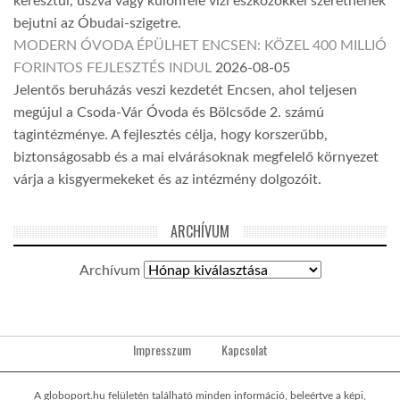
keresztül, úszva vagy különféle vízi eszközökkel szeretnének
bejutni az Óbudai-szigetre.
MODERN ÓVODA ÉPÜLHET ENCSEN: KÖZEL 400 MILLIÓ
FORINTOS FEJLESZTÉS INDUL
2026-08-05
Jelentős beruházás veszi kezdetét Encsen, ahol teljesen
megújul a Csoda-Vár Óvoda és Bölcsőde 2. számú
tagintézménye. A fejlesztés célja, hogy korszerűbb,
biztonságosabb és a mai elvárásoknak megfelelő környezet
várja a kisgyermekeket és az intézmény dolgozóit.
ARCHÍVUM
Archívum
Impresszum
Kapcsolat
A globoport.hu felületén található minden információ, beleértve a képi,