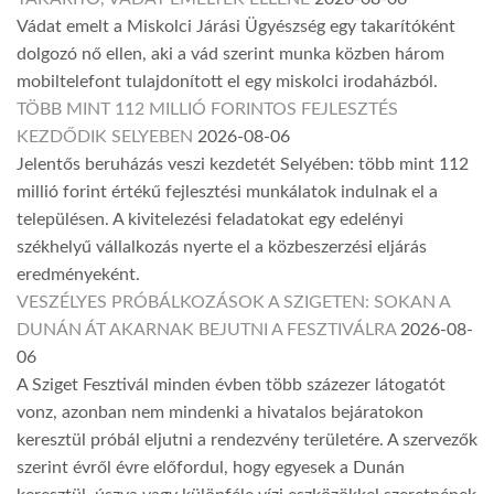
Vádat emelt a Miskolci Járási Ügyészség egy takarítóként
dolgozó nő ellen, aki a vád szerint munka közben három
mobiltelefont tulajdonított el egy miskolci irodaházból.
TÖBB MINT 112 MILLIÓ FORINTOS FEJLESZTÉS
KEZDŐDIK SELYEBEN
2026-08-06
Jelentős beruházás veszi kezdetét Selyében: több mint 112
millió forint értékű fejlesztési munkálatok indulnak el a
településen. A kivitelezési feladatokat egy edelényi
székhelyű vállalkozás nyerte el a közbeszerzési eljárás
eredményeként.
VESZÉLYES PRÓBÁLKOZÁSOK A SZIGETEN: SOKAN A
DUNÁN ÁT AKARNAK BEJUTNI A FESZTIVÁLRA
2026-08-
06
A Sziget Fesztivál minden évben több százezer látogatót
vonz, azonban nem mindenki a hivatalos bejáratokon
keresztül próbál eljutni a rendezvény területére. A szervezők
szerint évről évre előfordul, hogy egyesek a Dunán