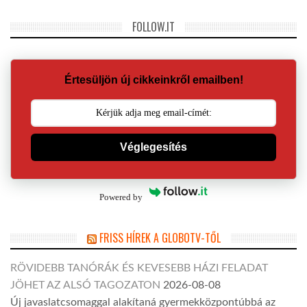
FOLLOW.IT
Értesüljön új cikkeinkről emailben!
Véglegesítés
Powered by
FRISS HÍREK A GLOBOTV-TŐL
RÖVIDEBB TANÓRÁK ÉS KEVESEBB HÁZI FELADAT
JÖHET AZ ALSÓ TAGOZATON
2026-08-08
Új javaslatcsomaggal alakítaná gyermekközpontúbbá az