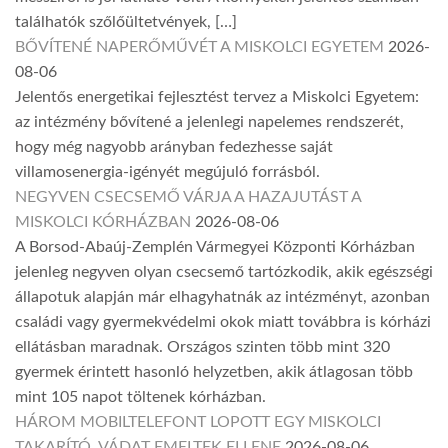
találhatók szőlőültetvények, […]
BŐVÍTENÉ NAPERŐMŰVÉT A MISKOLCI EGYETEM
2026-
08-06
Jelentős energetikai fejlesztést tervez a Miskolci Egyetem:
az intézmény bővítené a jelenlegi napelemes rendszerét,
hogy még nagyobb arányban fedezhesse saját
villamosenergia-igényét megújuló forrásból.
NEGYVEN CSECSEMŐ VÁRJA A HAZAJUTÁST A
MISKOLCI KÓRHÁZBAN
2026-08-06
A Borsod-Abaúj-Zemplén Vármegyei Központi Kórházban
jelenleg negyven olyan csecsemő tartózkodik, akik egészségi
állapotuk alapján már elhagyhatnák az intézményt, azonban
családi vagy gyermekvédelmi okok miatt továbbra is kórházi
ellátásban maradnak. Országos szinten több mint 320
gyermek érintett hasonló helyzetben, akik átlagosan több
mint 105 napot töltenek kórházban.
HÁROM MOBILTELEFONT LOPOTT EGY MISKOLCI
TAKARÍTÓ, VÁDAT EMELTEK ELLENE
2026-08-06