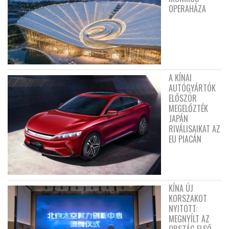
OPERAHÁZA
A KÍNAI
AUTÓGYÁRTÓK
ELŐSZÖR
MEGELŐZTÉK
JAPÁN
RIVÁLISAIKAT AZ
EU PIACÁN
KÍNA ÚJ
KORSZAKOT
NYITOTT:
MEGNYÍLT AZ
ORSZÁG ELSŐ