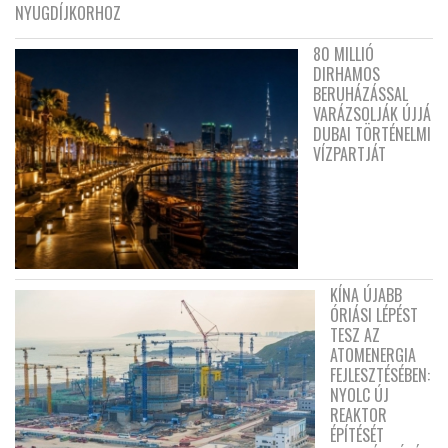
NYUGDÍJKORHOZ
80 MILLIÓ
DIRHAMOS
BERUHÁZÁSSAL
VARÁZSOLJÁK ÚJJÁ
DUBAI TÖRTÉNELMI
VÍZPARTJÁT
KÍNA ÚJABB
ÓRIÁSI LÉPÉST
TESZ AZ
ATOMENERGIA
FEJLESZTÉSÉBEN:
NYOLC ÚJ
REAKTOR
ÉPÍTÉSÉT