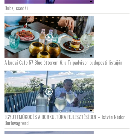
Dubaj csodái
A budai Cafe 57 Blue étterem 6. a Tripadvisor budapesti listáján
EGYÜTTMŰKÖDÉS A BORKULTÚRA FEJLESZTÉSÉBEN – István Nádor
Borlovagrend