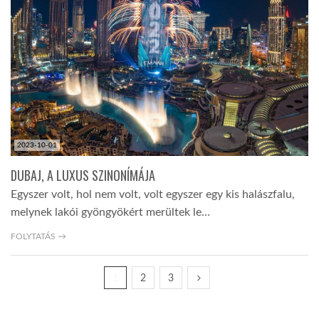
2023-10-01
DUBAJ, A LUXUS SZINONÍMÁJA
Egyszer volt, hol nem volt, volt egyszer egy kis halászfalu,
melynek lakói gyöngyökért merültek le…
FOLYTATÁS →
1
2
3