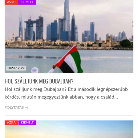
ASHU
KIEMELT
TROPICALMAGAZIN
GLOBOTV
AFRIKA TUDÁSTÁR
2023-12-29
A NAP SZÉPE
HOL SZÁLLJUNK MEG DUBAJBAN?
Hol szálljunk meg Dubajban? Ez a második legnépszerűbb
LINKTR.EE
kérdés, miután megegyeztünk abban, hogy a család…
FOLYTATÁS →
GLOBOZSARU
ÁZSIA
KIEMELT
DOBRAVERO.HU