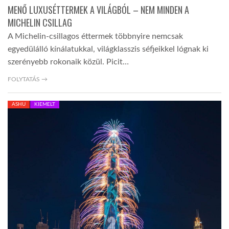
MENŐ LUXUSÉTTERMEK A VILÁGBÓL – NEM MINDEN A
MICHELIN CSILLAG
A Michelin-csillagos éttermek többnyire nemcsak
egyedülálló kínálatukkal, világklasszis séfjeikkel lógnak ki
szerényebb rokonaik közül. Picit…
FOLYTATÁS →
ASHU
KIEMELT