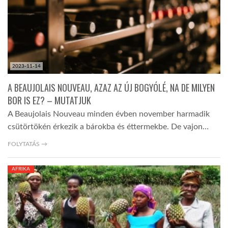
2023-11-14
A BEAUJOLAIS NOUVEAU, AZAZ AZ ÚJ BOGYÓLÉ, NA DE MILYEN
BOR IS EZ? – MUTATJUK
A Beaujolais Nouveau minden évben november harmadik
csütörtökén érkezik a bárokba és éttermekbe. De vajon…
FOLYTATÁS →
AFRIKA