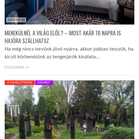
2023-10-18
MENEKÜLNÉL A VILÁG ELŐL? – MOST AKÁR 70 NAPRA IS
HAJÓRA SZÁLLHATSZ
Ha még nincs tervünk jövő nyárra, akkor jobban tesszük, ha
kicsit körbenézünk az tengerjárók kínálata…
FOLYTATÁS →
A VILÁG ITTHON
KIEMELT