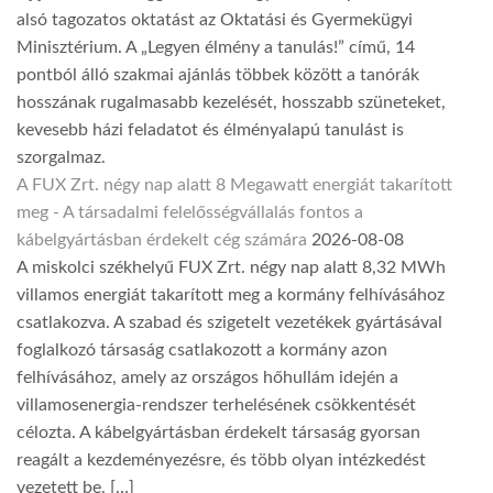
alsó tagozatos oktatást az Oktatási és Gyermekügyi
Minisztérium. A „Legyen élmény a tanulás!” című, 14
pontból álló szakmai ajánlás többek között a tanórák
hosszának rugalmasabb kezelését, hosszabb szüneteket,
kevesebb házi feladatot és élményalapú tanulást is
szorgalmaz.
A FUX Zrt. négy nap alatt 8 Megawatt energiát takarított
meg - A társadalmi felelősségvállalás fontos a
kábelgyártásban érdekelt cég számára
2026-08-08
A miskolci székhelyű FUX Zrt. négy nap alatt 8,32 MWh
villamos energiát takarított meg a kormány felhívásához
csatlakozva. A szabad és szigetelt vezetékek gyártásával
foglalkozó társaság csatlakozott a kormány azon
felhívásához, amely az országos hőhullám idején a
villamosenergia-rendszer terhelésének csökkentését
célozta. A kábelgyártásban érdekelt társaság gyorsan
reagált a kezdeményezésre, és több olyan intézkedést
vezetett be, […]