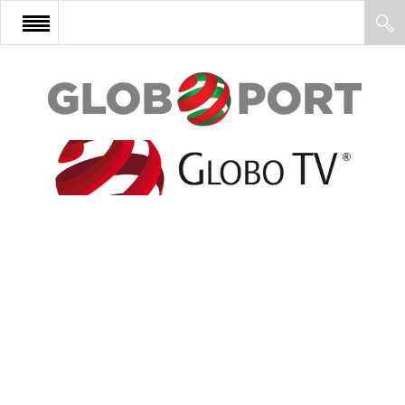
FŐOLDAL
AFRIKA
EURÓPA
ÁZSIA
ÉSZAK-AMERIKA
LATIN-AMERIKA