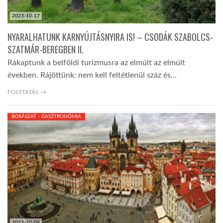
2023-10-17
NYARALHATUNK KARNYÚJTÁSNYIRA IS! – CSODÁK SZABOLCS-
SZATMÁR-BEREGBEN II.
Rákaptunk a belföldi turizmusra az elmúlt az elmúlt
években. Rájöttünk: nem kell feltétlenül száz és…
FOLYTATÁS →
BORÁSZAT - GASZTRONÓMIA
2023-10-08