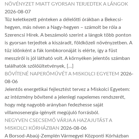
NÖVÉNYZET MIATT GYORSAN TERJEDTEK A LÁNGOK
2026-08-07
Tűz keletkezett pénteken a délelőtti órákban a Bekecsi-
hegyen, más néven a Nagy-hegyen – számolt be róla a
Szerencsi Hírek. A beszámoló szerint a lángok több ponton
is gyorsan terjedtek a kiszáradt, földközeli növényzetben. A
tűz időnként a fák lombkoronáját is elérte, így a füst
messziről is jól látható volt. A környéken jelentős számban
találhatók szőlőültetvények, […]
BŐVÍTENÉ NAPERŐMŰVÉT A MISKOLCI EGYETEM
2026-
08-06
Jelentős energetikai fejlesztést tervez a Miskolci Egyetem:
az intézmény bővítené a jelenlegi napelemes rendszerét,
hogy még nagyobb arányban fedezhesse saját
villamosenergia-igényét megújuló forrásból.
NEGYVEN CSECSEMŐ VÁRJA A HAZAJUTÁST A
MISKOLCI KÓRHÁZBAN
2026-08-06
A Borsod-Abaúj-Zemplén Vármegyei Központi Kórházban