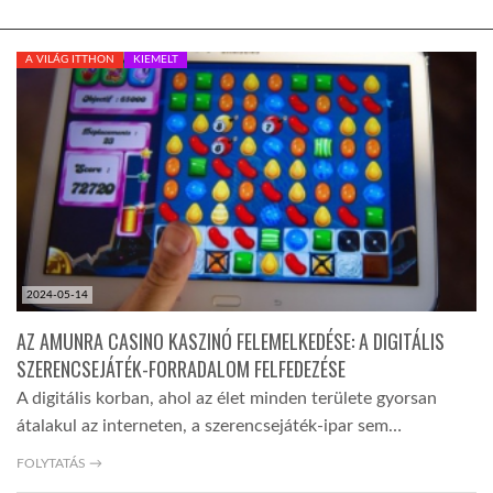
TROPICALMAGAZIN
A VILÁG ITTHON
KIEMELT
GLOBOTV
AFRIKA TUDÁSTÁR
A NAP SZÉPE
2024-05-14
LINKTR.EE
AZ AMUNRA CASINO KASZINÓ FELEMELKEDÉSE: A DIGITÁLIS
SZERENCSEJÁTÉK-FORRADALOM FELFEDEZÉSE
A digitális korban, ahol az élet minden területe gyorsan
GLOBOZSARU
átalakul az interneten, a szerencsejáték-ipar sem…
FOLYTATÁS →
DOBRAVERO.HU