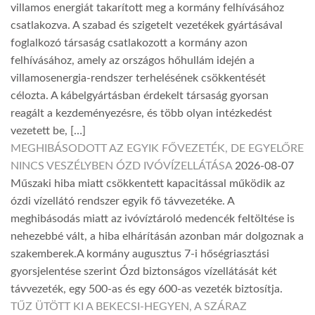
villamos energiát takarított meg a kormány felhívásához
csatlakozva. A szabad és szigetelt vezetékek gyártásával
foglalkozó társaság csatlakozott a kormány azon
felhívásához, amely az országos hőhullám idején a
villamosenergia-rendszer terhelésének csökkentését
célozta. A kábelgyártásban érdekelt társaság gyorsan
reagált a kezdeményezésre, és több olyan intézkedést
vezetett be, […]
MEGHIBÁSODOTT AZ EGYIK FŐVEZETÉK, DE EGYELŐRE
NINCS VESZÉLYBEN ÓZD IVÓVÍZELLÁTÁSA
2026-08-07
Műszaki hiba miatt csökkentett kapacitással működik az
ózdi vízellátó rendszer egyik fő távvezetéke. A
meghibásodás miatt az ivóvíztároló medencék feltöltése is
nehezebbé vált, a hiba elhárításán azonban már dolgoznak a
szakemberek.A kormány augusztus 7-i hőségriasztási
gyorsjelentése szerint Ózd biztonságos vízellátását két
távvezeték, egy 500-as és egy 600-as vezeték biztosítja.
TŰZ ÜTÖTT KI A BEKECSI-HEGYEN, A SZÁRAZ