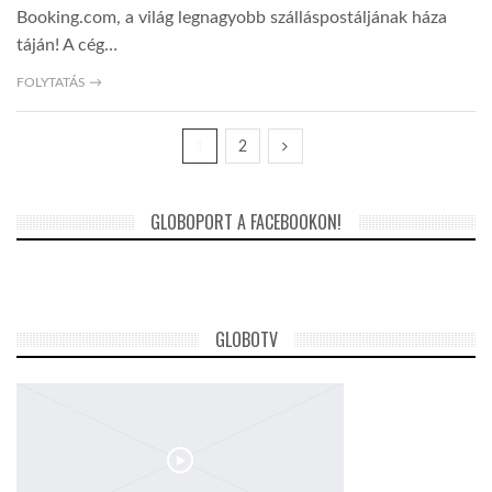
Booking.com, a világ legnagyobb szálláspostáljának háza
táján! A cég…
FOLYTATÁS →
1
2
GLOBOPORT A FACEBOOKON!
GLOBOTV