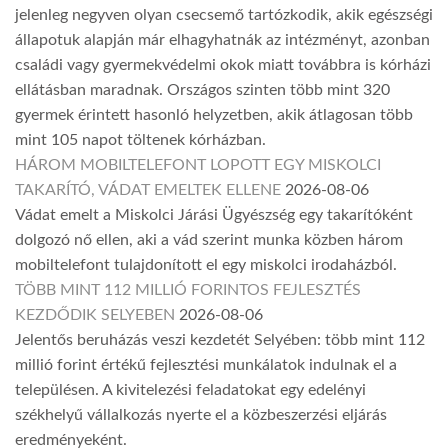
jelenleg negyven olyan csecsemő tartózkodik, akik egészségi
állapotuk alapján már elhagyhatnák az intézményt, azonban
családi vagy gyermekvédelmi okok miatt továbbra is kórházi
ellátásban maradnak. Országos szinten több mint 320
gyermek érintett hasonló helyzetben, akik átlagosan több
mint 105 napot töltenek kórházban.
HÁROM MOBILTELEFONT LOPOTT EGY MISKOLCI
TAKARÍTÓ, VÁDAT EMELTEK ELLENE
2026-08-06
Vádat emelt a Miskolci Járási Ügyészség egy takarítóként
dolgozó nő ellen, aki a vád szerint munka közben három
mobiltelefont tulajdonított el egy miskolci irodaházból.
TÖBB MINT 112 MILLIÓ FORINTOS FEJLESZTÉS
KEZDŐDIK SELYEBEN
2026-08-06
Jelentős beruházás veszi kezdetét Selyében: több mint 112
millió forint értékű fejlesztési munkálatok indulnak el a
településen. A kivitelezési feladatokat egy edelényi
székhelyű vállalkozás nyerte el a közbeszerzési eljárás
eredményeként.