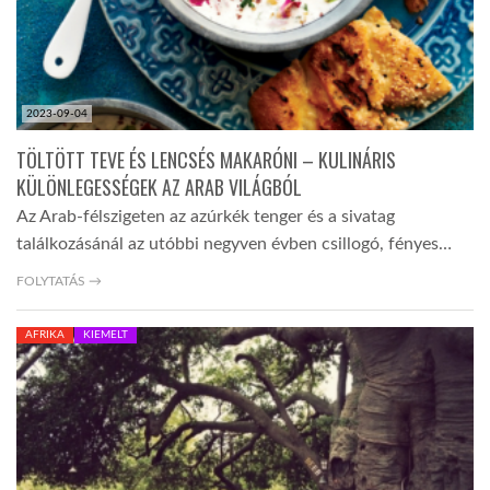
2023-09-04
TÖLTÖTT TEVE ÉS LENCSÉS MAKARÓNI – KULINÁRIS
KÜLÖNLEGESSÉGEK AZ ARAB VILÁGBÓL
Az Arab-félszigeten az azúrkék tenger és a sivatag
találkozásánál az utóbbi negyven évben csillogó, fényes…
FOLYTATÁS →
AFRIKA
KIEMELT