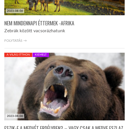
2023-08-06
NEM MINDENNAPI ÉTTERMEK -AFRIKA
Zebrák között vacsorázhatunk
FOLYTATÁS →
A VILÁG ITTHON
KIEMELT
2023-08-06
ESZIK-E A MEDVÉT ERDÉLYBEN? – VAGY CSAK A MEDVE ESZI AZ