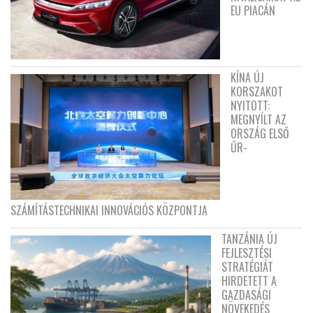
EU PIACÁN
KÍNA ÚJ
KORSZAKOT
NYITOTT:
MEGNYÍLT AZ
ORSZÁG ELSŐ
ŰR-
SZÁMÍTÁSTECHNIKAI INNOVÁCIÓS KÖZPONTJA
TANZÁNIA ÚJ
FEJLESZTÉSI
STRATÉGIÁT
HIRDETETT A
GAZDASÁGI
NÖVEKEDÉS