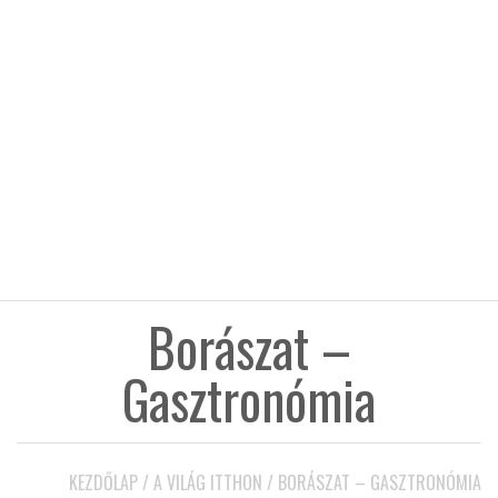
KÖZEL-KELET
AUSZTRÁLIA
A VILÁG ITTHON
MÉDIA
Borászat –
Gasztronómia
GLOBOTV BP
HÍR3D
KEZDŐLAP
/
A VILÁG ITTHON
/
BORÁSZAT – GASZTRONÓMIA