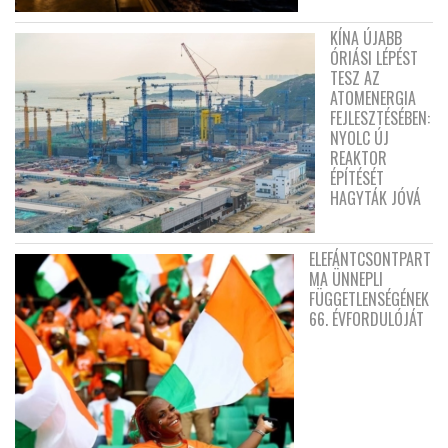
KÍNA ÚJABB
ÓRIÁSI LÉPÉST
TESZ AZ
ATOMENERGIA
FEJLESZTÉSÉBEN:
NYOLC ÚJ
REAKTOR
ÉPÍTÉSÉT
HAGYTÁK JÓVÁ
ELEFÁNTCSONTPART
MA ÜNNEPLI
FÜGGETLENSÉGÉNEK
66. ÉVFORDULÓJÁT