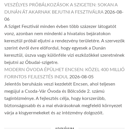
VESZÉLYES PRÓBÁLKOZÁSOK A SZIGETEN: SOKAN A
DUNÁN ÁT AKARNAK BEJUTNI A FESZTIVÁLRA
2026-08-
06
A Sziget Fesztivál minden évben több százezer látogatót
vonz, azonban nem mindenki a hivatalos bejáratokon
keresztül próbál eljutni a rendezvény területére. A szervezők
szerint évről évre előfordul, hogy egyesek a Dunán
keresztül, úszva vagy különféle vízi eszközökkel szeretnének
bejutni az Óbudai-szigetre.
MODERN ÓVODA ÉPÜLHET ENCSEN: KÖZEL 400 MILLIÓ
FORINTOS FEJLESZTÉS INDUL
2026-08-05
Jelentős beruházás veszi kezdetét Encsen, ahol teljesen
megújul a Csoda-Vár Óvoda és Bölcsőde 2. számú
tagintézménye. A fejlesztés célja, hogy korszerűbb,
biztonságosabb és a mai elvárásoknak megfelelő környezet
várja a kisgyermekeket és az intézmény dolgozóit.