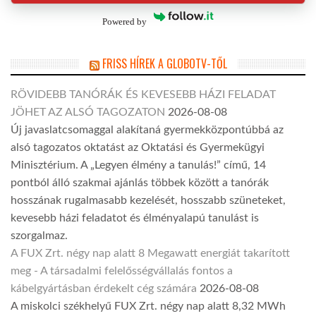
Powered by
FRISS HÍREK A GLOBOTV-TŐL
RÖVIDEBB TANÓRÁK ÉS KEVESEBB HÁZI FELADAT
JÖHET AZ ALSÓ TAGOZATON
2026-08-08
Új javaslatcsomaggal alakítaná gyermekközpontúbbá az
alsó tagozatos oktatást az Oktatási és Gyermekügyi
Minisztérium. A „Legyen élmény a tanulás!” című, 14
pontból álló szakmai ajánlás többek között a tanórák
hosszának rugalmasabb kezelését, hosszabb szüneteket,
kevesebb házi feladatot és élményalapú tanulást is
szorgalmaz.
A FUX Zrt. négy nap alatt 8 Megawatt energiát takarított
meg - A társadalmi felelősségvállalás fontos a
kábelgyártásban érdekelt cég számára
2026-08-08
A miskolci székhelyű FUX Zrt. négy nap alatt 8,32 MWh