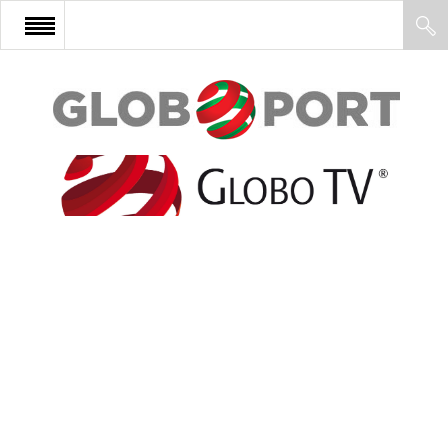
FŐOLDAL
AFRIKA
EURÓPA
ÁZSIA
ÉSZAK-AMERIKA
LATIN-AMERIKA