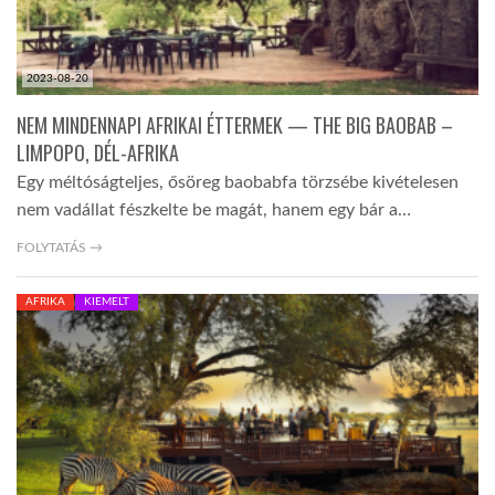
2023-08-20
NEM MINDENNAPI AFRIKAI ÉTTERMEK — THE BIG BAOBAB –
LIMPOPO, DÉL-AFRIKA
Egy méltóságteljes, ősöreg baobabfa törzsébe kivételesen
nem vadállat fészkelte be magát, hanem egy bár a…
FOLYTATÁS →
AFRIKA
KIEMELT