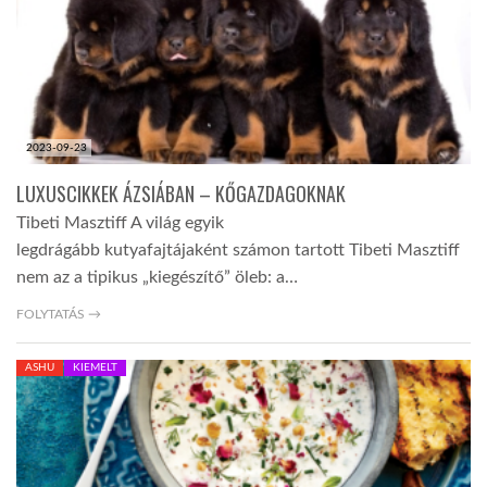
2023-09-23
LUXUSCIKKEK ÁZSIÁBAN – KŐGAZDAGOKNAK
Tibeti Masztiff A világ egyik
legdrágább kutyafajtájaként számon tartott Tibeti Masztiff
nem az a tipikus „kiegészítő” öleb: a…
FOLYTATÁS →
ASHU
KIEMELT