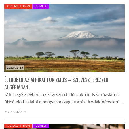
A VILÁG ITTHON
KIEMELT
LATIMO.HU
GLOBOBOOK
2023-11-15
ÉLEDŐBEN AZ AFRIKAI TURIZMUS – SZILVESZTEREZZEN
ALGÉRIÁBAN!
Mint egész évben, a szilveszteri időszakban is varázslatos
úticélokat találni a magyarországi utazási irodák népszerű…
FOLYTATÁS →
A VILÁG ITTHON
KIEMELT