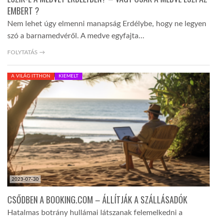
EMBERT ?
Nem lehet úgy elmenni manapság Erdélybe, hogy ne legyen
szó a barnamedvéről. A medve egyfajta…
FOLYTATÁS →
A VILÁG ITTHON
KIEMELT
2023-07-30
CSŐDBEN A BOOKING.COM – ÁLLÍTJÁK A SZÁLLÁSADÓK
Hatalmas botrány hullámai látszanak felemelkedni a